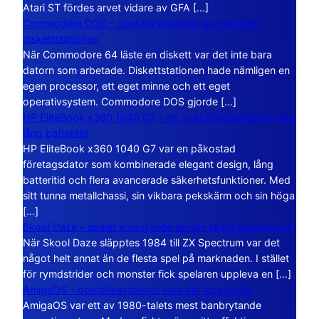
Atari ST fördes arvet vidare av GFA […]
Commodore DOS – operativsystemet som bodde i
diskettstationen
När Commodore 64 läste en diskett var det inte bara
datorn som arbetade. Diskettstationen hade nämligen en
egen processor, ett eget minne och ett eget
operativsystem. Commodore DOS gjorde […]
HP EliteBook x360 1040 G7 – en lyxig företagsdator med
lång batteritid
HP EliteBook x360 1040 G7 var en påkostad
företagsdator som kombinerade elegant design, lång
batteritid och flera avancerade säkerhetsfunktioner. Med
sitt tunna metallchassi, sin vikbara pekskärm och sin höga
[…]
Skool Daze – spelet som gjorde skolan till ett öppet kaos
När Skool Daze släpptes 1984 till ZX Spectrum var det
något helt annat än de flesta spel på marknaden. I stället
för rymdstrider och monster fick spelaren uppleva en […]
AmigaOS – operativsystemet som var före sin tid
AmigaOS var ett av 1980-talets mest banbrytande