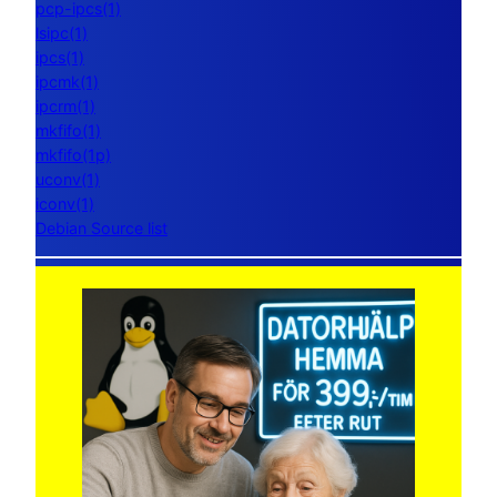
pcp-ipcs(1)
lsipc(1)
ipcs(1)
ipcmk(1)
ipcrm(1)
mkfifo(1)
mkfifo(1p)
uconv(1)
iconv(1)
Debian Source list