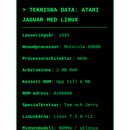
> TEKNISKA DATA: ATARI
JAGUAR MED LINUX
Lanseringsår:
1993
Huvudprocessor:
Motorola 68000
Processorarkitektur:
m68k
Arbetsminne:
2 MB RAM
Kassett-ROM:
Upp till 6 MB
ROM-adress:
0x80000
Specialkretsar:
Tom och Jerry
Linuxkärna:
Linux 7.2.0-rc1
Minnesmodell:
NOMMU / uClinux