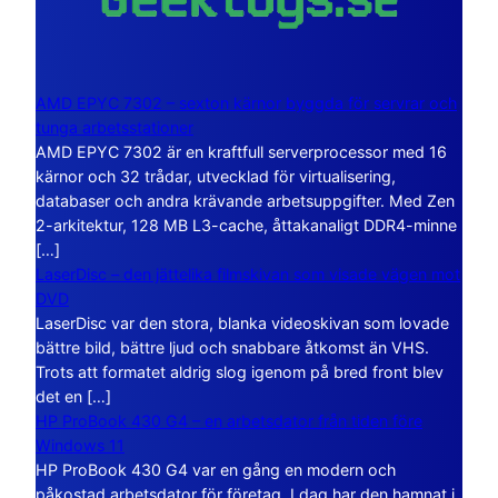
AMD EPYC 7302 – sexton kärnor byggda för servrar och
tunga arbetsstationer
AMD EPYC 7302 är en kraftfull serverprocessor med 16
kärnor och 32 trådar, utvecklad för virtualisering,
databaser och andra krävande arbetsuppgifter. Med Zen
2-arkitektur, 128 MB L3-cache, åttakanaligt DDR4-minne
[…]
LaserDisc – den jättelika filmskivan som visade vägen mot
DVD
LaserDisc var den stora, blanka videoskivan som lovade
bättre bild, bättre ljud och snabbare åtkomst än VHS.
Trots att formatet aldrig slog igenom på bred front blev
det en […]
HP ProBook 430 G4 – en arbetsdator från tiden före
Windows 11
HP ProBook 430 G4 var en gång en modern och
påkostad arbetsdator för företag. I dag har den hamnat i