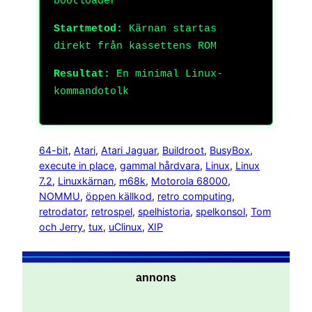
bootloader
Startmetod:
Kärnan startas
direkt från kassettens ROM
Resultat:
En minimal Linux-
kommandotolk
64-bit
, 
Atari
, 
Atari Jaguar
, 
Buildroot
, 
BusyBox
, 
execute in place
, 
gammal hårdvara
, 
Linux
, 
Linux
7.2
, 
Linuxkärnan
, 
m68k
, 
Motorola 68000
, 
NOMMU
, 
öppen källkod
, 
retro computing
, 
retrodator
, 
retrospel
, 
spelhistoria
, 
spelkonsol
, 
Tom
och Jerry
, 
tux
, 
uClinux
, 
XIP
annons