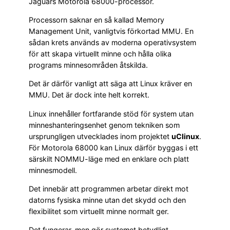
Jaguars Motorola 68000-processor.
Processorn saknar en så kallad Memory
Management Unit, vanligtvis förkortad MMU. En
sådan krets används av moderna operativsystem
för att skapa virtuellt minne och hålla olika
programs minnesområden åtskilda.
Det är därför vanligt att säga att Linux kräver en
MMU. Det är dock inte helt korrekt.
Linux innehåller fortfarande stöd för system utan
minneshanteringsenhet genom tekniken som
ursprungligen utvecklades inom projektet
uClinux
.
För Motorola 68000 kan Linux därför byggas i ett
särskilt NOMMU-läge med en enklare och platt
minnesmodell.
Det innebär att programmen arbetar direkt mot
datorns fysiska minne utan det skydd och den
flexibilitet som virtuellt minne normalt ger.
Det fungerar, men gör systemet betydligt