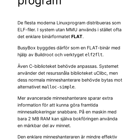
program
De flesta moderna Linuxprogram distribueras som
ELF-filer. I system utan MMU används i stället ofta
det enklare binärformatet
FLAT
.
BusyBox byggdes därför som en FLAT-binär med
hjälp av Buildroot och verktyget
.
elf2flt
Även C-biblioteket behövde anpassas. Systemet
använder det resurssnåla biblioteket uClibc, men
dess normala minneshanterare behövde bytas mot
alternativet
.
malloc-simple
Mer avancerade minneshanterare sparar extra
information för att kunna göra framtida
minnesallokeringar snabbare. På en maskin med
bara 2 MB RAM kan själva bokföringen använda
en märkbar del av minnet.
Den enklare minneshanteraren är mindre effektiv