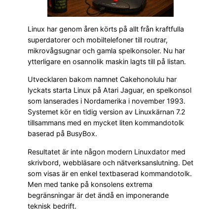
Linux har genom åren körts på allt från kraftfulla
superdatorer och mobiltelefoner till routrar,
mikrovågsugnar och gamla spelkonsoler. Nu har
ytterligare en osannolik maskin lagts till på listan.
Utvecklaren bakom namnet Cakehonolulu har
lyckats starta Linux på Atari Jaguar, en spelkonsol
som lanserades i Nordamerika i november 1993.
Systemet kör en tidig version av Linuxkärnan 7.2
tillsammans med en mycket liten kommandotolk
baserad på BusyBox.
Resultatet är inte någon modern Linuxdator med
skrivbord, webbläsare och nätverksanslutning. Det
som visas är en enkel textbaserad kommandotolk.
Men med tanke på konsolens extrema
begränsningar är det ändå en imponerande
teknisk bedrift.