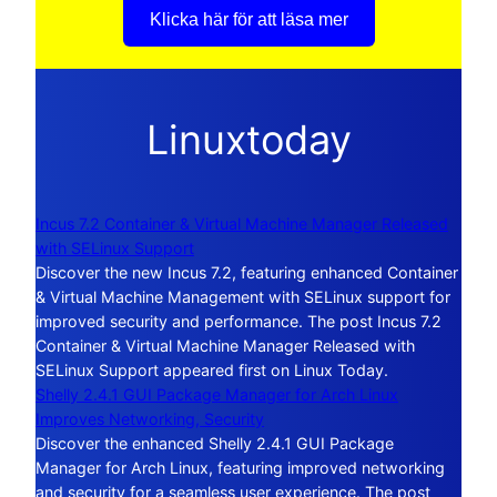
Klicka här för att läsa mer
Linuxtoday
Incus 7.2 Container & Virtual Machine Manager Released
with SELinux Support
Discover the new Incus 7.2, featuring enhanced Container
& Virtual Machine Management with SELinux support for
improved security and performance. The post Incus 7.2
Container & Virtual Machine Manager Released with
SELinux Support appeared first on Linux Today.
Shelly 2.4.1 GUI Package Manager for Arch Linux
Improves Networking, Security
Discover the enhanced Shelly 2.4.1 GUI Package
Manager for Arch Linux, featuring improved networking
and security for a seamless user experience. The post