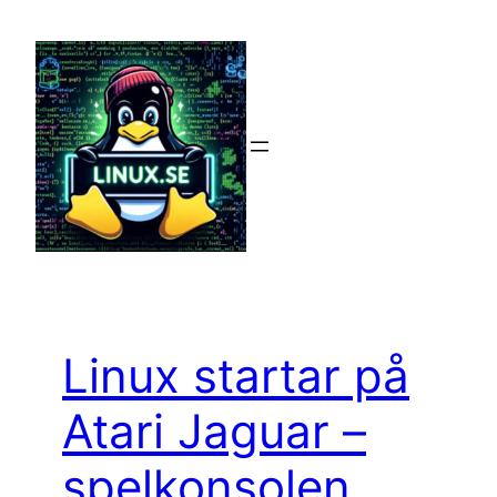
Hoppa
till
innehåll
Linux startar på
Atari Jaguar –
spelkonsolen