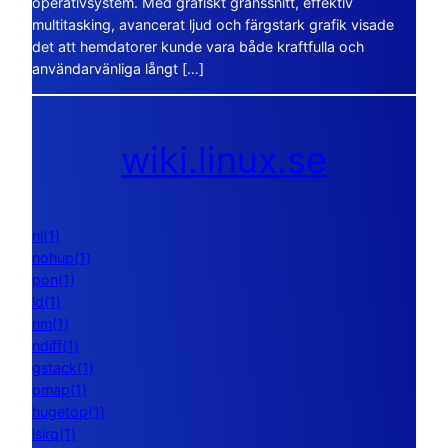
operativsystem. Med grafiskt gränssnitt, effektiv
multitasking, avancerat ljud och färgstark grafik visade
det att hemdatorer kunde vara både kraftfulla och
användarvänliga långt […]
wiki.linux.se
nl(1)
nohup(1)
pon(1)
ld(1)
nm(1)
ndiff(1)
gstack(1)
pmap(1)
hugetop(1)
lsirq(1)