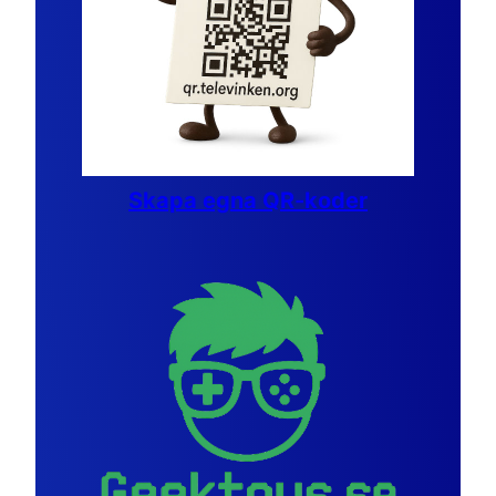
Skapa egna QR-koder