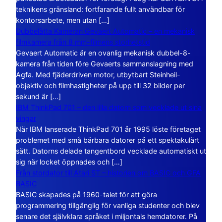
teknikens gränsland: fortfarande fullt användbar för
kontorsarbete, men utan […]
Dubbelåtta Kameran Gevaert Automatic – en mekanisk
filmkamera från 8 mm-filmens storhetstid
Gevaert Automatic är en ovanlig mekanisk dubbel-8-
kamera från tiden före Gevaerts sammanslagning med
Agfa. Med fjäderdriven motor, utbytbart Steinheil-
objektiv och filmhastigheter på upp till 32 bilder per
sekund är […]
IBM ThinkPad 701 – den lilla datorn som vecklade ut sina
vingar
När IBM lanserade ThinkPad 701 år 1995 löste företaget
problemet med små bärbara datorer på ett spektakulärt
sätt. Datorns delade tangentbord vecklade automatiskt ut
sig när locket öppnades och […]
Från stordator till Atari ST – historien om BASIC och GFA
BASIC
BASIC skapades på 1960-talet för att göra
programmering tillgänglig för vanliga studenter och blev
senare det självklara språket i miljontals hemdatorer. På