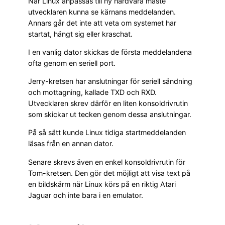
När Linux anpassas till ny hårdvara måste
utvecklaren kunna se kärnans meddelanden.
Annars går det inte att veta om systemet har
startat, hängt sig eller kraschat.
I en vanlig dator skickas de första meddelandena
ofta genom en seriell port.
Jerry-kretsen har anslutningar för seriell sändning
och mottagning, kallade TXD och RXD.
Utvecklaren skrev därför en liten konsoldrivrutin
som skickar ut tecken genom dessa anslutningar.
På så sätt kunde Linux tidiga startmeddelanden
läsas från en annan dator.
Senare skrevs även en enkel konsoldrivrutin för
Tom-kretsen. Den gör det möjligt att visa text på
en bildskärm när Linux körs på en riktig Atari
Jaguar och inte bara i en emulator.