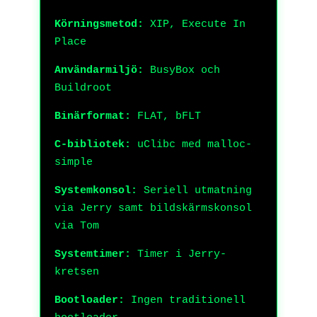
Körningsmetod:
XIP, Execute In
Place
Användarmiljö:
BusyBox och
Buildroot
Binärformat:
FLAT, bFLT
C-bibliotek:
uClibc med malloc-
simple
Systemkonsol:
Seriell utmatning
via Jerry samt bildskärmskonsol
via Tom
Systemtimer:
Timer i Jerry-
kretsen
Bootloader:
Ingen traditionell