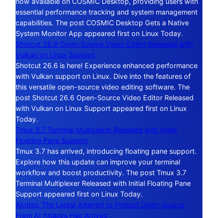
now available on COSMIC Desktop, providing users with
essential performance tracking and system management
capabilities. The post COSMIC Desktop Gets a Native
System Monitor App appeared first on Linux Today.
Shotcut 26.6 Open-Source Video Editor Released with
Vulkan on Linux Support
Shotcut 26.6 is here! Experience enhanced performance
with Vulkan support on Linux. Dive into the features of
this versatile open-source video editing software. The
post Shotcut 26.6 Open-Source Video Editor Released
with Vulkan on Linux Support appeared first on Linux
Today.
Tmux 3.7 Terminal Multiplexer Released with Initial
Floating Pane Support
Tmux 3.7 has arrived, introducing floating pane support.
Explore how this update can improve your terminal
workflow and boost productivity. The post Tmux 3.7
Terminal Multiplexer Released with Initial Floating Pane
Support appeared first on Linux Today.
Akrites: The Latest Attempt to Protect Open-Source
From AI Attacks Has Arrived