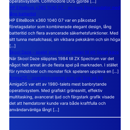
operativsystem. Commodore DOS gjorde […]
HP EliteBook x360 1040 G7 – en lyxig företagsdator med
lång batteritid
HP EliteBook x360 1040 G7 var en påkostad
företagsdator som kombinerade elegant design, lång
batteritid och flera avancerade säkerhetsfunktioner. Med
sitt tunna metallchassi, sin vikbara pekskärm och sin höga
[…]
Skool Daze – spelet som gjorde skolan till ett öppet kaos
När Skool Daze släpptes 1984 till ZX Spectrum var det
något helt annat än de flesta spel på marknaden. I stället
för rymdstrider och monster fick spelaren uppleva en […]
AmigaOS – operativsystemet som var före sin tid
AmigaOS var ett av 1980-talets mest banbrytande
operativsystem. Med grafiskt gränssnitt, effektiv
multitasking, avancerat ljud och färgstark grafik visade
det att hemdatorer kunde vara både kraftfulla och
användarvänliga långt […]