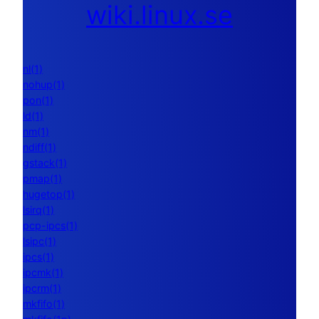
wiki.linux.se
nl(1)
nohup(1)
pon(1)
ld(1)
nm(1)
ndiff(1)
gstack(1)
pmap(1)
hugetop(1)
lsirq(1)
pcp-ipcs(1)
lsipc(1)
ipcs(1)
ipcmk(1)
ipcrm(1)
mkfifo(1)