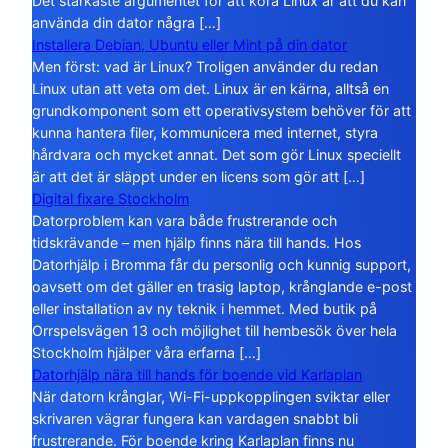
Det starkaste argumentet för att köra Linux är att du kan
använda din dator några […]
Installera Debian, Ubuntu eller Mint på din dator
Men först: vad är Linux? Troligen använder du redan
Linux utan att veta om det. Linux är en kärna, alltså en
grundkomponent som ett operativsystem behöver för att
kunna hantera filer, kommunicera med internet, styra
hårdvara och mycket annat. Det som gör Linux speciellt
är att det är släppt under en licens som gör att […]
Digital fixare Stockholm
Datorproblem kan vara både frustrerande och
tidskrävande – men hjälp finns nära till hands. Hos
Datorhjälp i Bromma får du personlig och kunnig support,
oavsett om det gäller en trasig laptop, krånglande e-post
eller installation av ny teknik i hemmet. Med butik på
Orrspelsvägen 13 och möjlighet till hembesök över hela
Stockholm hjälper våra erfarna […]
Datorhjälp nära till hands för boende vid Karlaplan
När datorn krånglar, Wi-Fi-uppkopplingen sviktar eller
skrivaren vägrar fungera kan vardagen snabbt bli
frustrerande. För boende kring Karlaplan finns nu