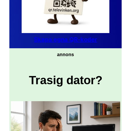
Skapa egna QR-koder
annons
Trasig dator?