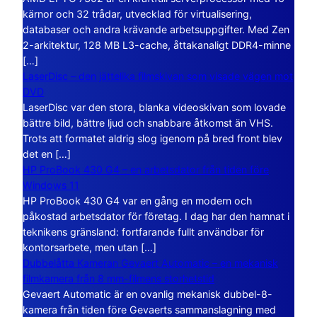
kärnor och 32 trådar, utvecklad för virtualisering,
databaser och andra krävande arbetsuppgifter. Med Zen
2-arkitektur, 128 MB L3-cache, åttakanaligt DDR4-minne
[…]
LaserDisc – den jättelika filmskivan som visade vägen mot
DVD
LaserDisc var den stora, blanka videoskivan som lovade
bättre bild, bättre ljud och snabbare åtkomst än VHS.
Trots att formatet aldrig slog igenom på bred front blev
det en […]
HP ProBook 430 G4 – en arbetsdator från tiden före
Windows 11
HP ProBook 430 G4 var en gång en modern och
påkostad arbetsdator för företag. I dag har den hamnat i
teknikens gränsland: fortfarande fullt användbar för
kontorsarbete, men utan […]
Dubbelåtta Kameran Gevaert Automatic – en mekanisk
filmkamera från 8 mm-filmens storhetstid
Gevaert Automatic är en ovanlig mekanisk dubbel-8-
kamera från tiden före Gevaerts sammanslagning med