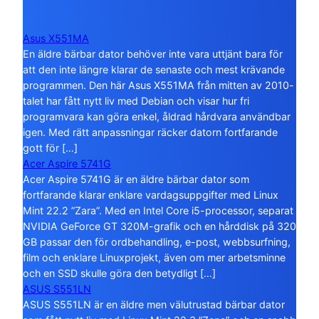
Asus X551MA
En äldre bärbar dator behöver inte vara uttjänt bara för
att den inte längre klarar de senaste och mest krävande
programmen. Den här Asus X551MA från mitten av 2010-
talet har fått nytt liv med Debian och visar hur fri
programvara kan göra enkel, åldrad hårdvara användbar
igen. Med rätt anpassningar räcker datorn fortfarande
gott för […]
Acer Aspire 5741G
Acer Aspire 5741G är en äldre bärbar dator som
fortfarande klarar enklare vardagsuppgifter med Linux
Mint 22.2 ”Zara”. Med en Intel Core i5-processor, separat
NVIDIA GeForce GT 320M-grafik och en hårddisk på 320
GB passar den för ordbehandling, e-post, webbsurfning,
film och enklare Linuxprojekt, även om mer arbetsminne
och en SSD skulle göra den betydligt […]
ASUS S551LN
ASUS S551LN är en äldre men välutrustad bärbar dator