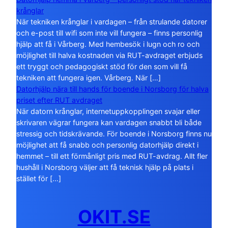
krånglar
När tekniken krånglar i vardagen – från strulande datorer
och e-post till wifi som inte vill fungera – finns personlig
hjälp att få i Vårberg. Med hembesök i lugn och ro och
möjlighet till halva kostnaden via RUT-avdraget erbjuds
ett tryggt och pedagogiskt stöd för den som vill få
tekniken att fungera igen. Vårberg. När […]
Datorhjälp nära till hands för boende i Norsborg för halva
priset efter RUT avdraget
När datorn krånglar, internetuppkopplingen svajar eller
skrivaren vägrar fungera kan vardagen snabbt bli både
stressig och tidskrävande. För boende i Norsborg finns nu
möjlighet att få snabb och personlig datorhjälp direkt i
hemmet – till ett förmånligt pris med RUT-avdrag. Allt fler
hushåll i Norsborg väljer att få teknisk hjälp på plats i
stället för […]
OKIT.SE