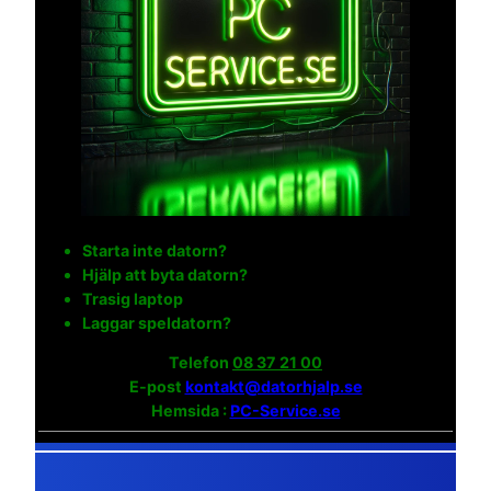
Starta inte datorn?
Hjälp att byta datorn?
Trasig laptop
Laggar speldatorn?
Telefon
08 37 21 00
E-post
kontakt@datorhjalp.se
Hemsida :
PC-Service.se