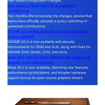
user-visible configuration changes.
Rust Adopts Official Policy for AI-Generated
Contributions
Two months after proposing the changes, several Rust
teams have officially adopted a policy restricting AI-
generated contributions.
GNOME 50.4 Brings GDM Security Fixes and Better
Display Handling
GNOME 50.4 is now available with security
improvements for GDM and GLib, along with fixes for
GNOME Shell, Mutter, GVfs, and more.
Mesa 26.2 Graphics Stack Released with Vulkan and
OpenGL Driver Improvements
Mesa 26.2 is now available, delivering new features,
performance optimizations, and broader hardware
support across its open-source graphics drivers.