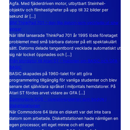
Agfa. Med fjäderdriven motor, utbytbart Steinheil-
objektiv och filmhastigheter på upp till 32 bilder per
sekund är […]
IBM ThinkPad 701 – den lilla datorn som vecklade ut sina
vingar
När IBM lanserade ThinkPad 701 år 1995 löste företaget
problemet med små bärbara datorer på ett spektakulärt
sätt. Datorns delade tangentbord vecklade automatiskt ut
sig när locket öppnades och […]
Från stordator till Atari ST – historien om BASIC och GFA
BASIC
BASIC skapades på 1960-talet för att göra
programmering tillgänglig för vanliga studenter och blev
senare det självklara språket i miljontals hemdatorer. På
Atari ST fördes arvet vidare av GFA […]
Commodore DOS – operativsystemet som bodde i
diskettstationen
När Commodore 64 läste en diskett var det inte bara
datorn som arbetade. Diskettstationen hade nämligen en
egen processor, ett eget minne och ett eget