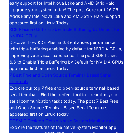
early support for Intel Nova Lake and AMD Strix Halo.
Upgrade your system today! The post Coreboot 26.06
Adds Early Intel Nova Lake and AMD Strix Halo Support
appeared first on Linux Today.
KDE Plasma 6.8 to Enable Triple Buffering by Default for
NVIDIA GPUs
Discover how KDE Plasma 6.8 enhances performance
with triple buffering enabled by default for NVIDIA GPUs,
improving your visual experience. The post KDE Plasma
6.8 to Enable Triple Buffering by Default for NVIDIA GPUs
appeared first on Linux Today.
7 Best Free and Open Source Terminal-Based Serial
Terminals
Explore our top 7 free and open-source terminal-based
serial terminals. Find the perfect tool to streamline your
serial communication tasks today. The post 7 Best Free
and Open Source Terminal-Based Serial Terminals
appeared first on Linux Today.
COSMIC Desktop Gets a Native System Monitor App
Explore the features of the native System Monitor app