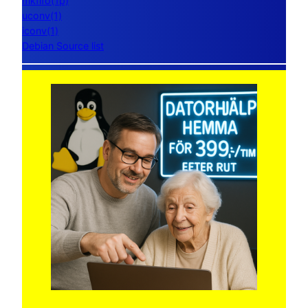
mkfifo(1p)
uconv(1)
iconv(1)
Debian Source list