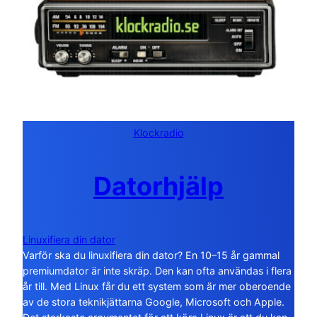
Klockradio
Datorhjälp
Linuxifiera din dator
Varför ska du linuxifiera din dator? En 10–15 år gammal
premiumdator är inte skräp. Den kan ofta användas i flera
år till. Med Linux får du ett system som är mer oberoende
av de stora teknikjättarna Google, Microsoft och Apple.