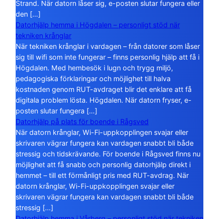
Strand. När datorn låser sig, e-posten slutar fungera eller
den […]
Datorhjälp hemma i Högdalen – personligt stöd när
tekniken krånglar
När tekniken krånglar i vardagen – från datorer som låser
sig till wifi som inte fungerar – finns personlig hjälp att få i
Högdalen. Med hembesök i lugn och trygg miljö,
pedagogiska förklaringar och möjlighet till halva
kostnaden genom RUT-avdraget blir det enklare att få
digitala problem lösta. Högdalen. När datorn fryser, e-
posten slutar fungera […]
Datorhjälp på plats för boende i Rågsved
När datorn krånglar, Wi-Fi-uppkopplingen svajar eller
skrivaren vägrar fungera kan vardagen snabbt bli både
stressig och tidskrävande. För boende i Rågsved finns nu
möjlighet att få snabb och personlig datorhjälp direkt i
hemmet – till ett förmånligt pris med RUT-avdrag. När
datorn krånglar, Wi-Fi-uppkopplingen svajar eller
skrivaren vägrar fungera kan vardagen snabbt bli både
stressig […]
Datorhjälp hemma i Vårberg – personligt stöd när tekniken