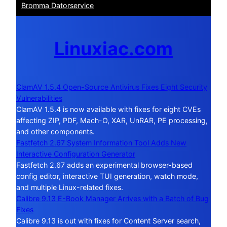
Bromma Datorservice
Linuxiac.com
ClamAV 1.5.4 Open-Source Antivirus Fixes Eight Security
Vulnerabilities
ClamAV 1.5.4 is now available with fixes for eight CVEs
affecting ZIP, PDF, Mach-O, XAR, UnRAR, PE processing,
and other components.
Fastfetch 2.67 System Information Tool Adds New
Interactive Configuration Generator
Fastfetch 2.67 adds an experimental browser-based
config editor, interactive TUI generation, watch mode,
and multiple Linux-related fixes.
Calibre 9.13 E-Book Manager Arrives with a Batch of Bug
Fixes
Calibre 9.13 is out with fixes for Content Server search,