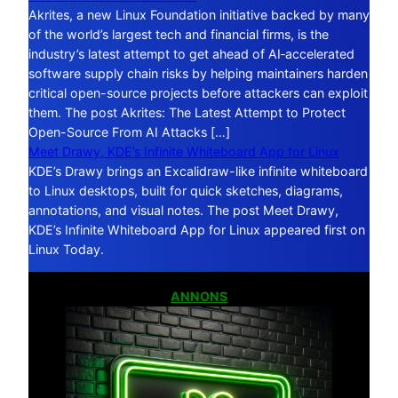
Akrites, a new Linux Foundation initiative backed by many
of the world’s largest tech and financial firms, is the
industry’s latest attempt to get ahead of AI‑accelerated
software supply chain risks by helping maintainers harden
critical open-source projects before attackers can exploit
them. The post Akrites: The Latest Attempt to Protect
Open-Source From AI Attacks […]
Meet Drawy, KDE’s Infinite Whiteboard App for Linux
KDE’s Drawy brings an Excalidraw-like infinite whiteboard
to Linux desktops, built for quick sketches, diagrams,
annotations, and visual notes. The post Meet Drawy,
KDE’s Infinite Whiteboard App for Linux appeared first on
Linux Today.
ANNONS