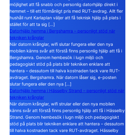
möjlighet att få snabb och personlig datorhjälp direkt i
hemmet – till ett förmånligt pris med RUT-avdrag. Allt fler
hushåll runt Karlaplan väljer att få teknisk hjälp på plats i
stället för att ta sig […]
Datorhjälp hemma i Bergshamra – personligt stöd när
tekniken krånglar
När datorn krånglar, wifi slutar fungera eller den nya
mobilen känns svår att förstå finns personlig hjälp att få i
Bergshamra. Genom hembesök i lugn miljö och
pedagogiskt stöd på plats blir tekniken enklare att
hantera – dessutom till halva kostnaden tack vare RUT-
avdraget. Bergshamra. När datorn låser sig, e-posten
slutar fungera eller den nya […]
Datorhjälp hemma i Hässelby Strand – personligt stöd när
tekniken krånglar
När datorn krånglar, wifi strular eller den nya mobilen
känns svår att förstå finns personlig hjälp att få i Hässelby
Strand. Genom hembesök i lugn miljö och pedagogiskt
stöd på plats blir tekniken enklare att hantera – dessutom
till halva kostnaden tack vare RUT-avdraget. Hässelby