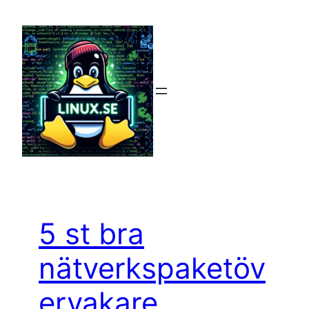
Hoppa
till
innehåll
5 st bra
nätverkspaketöv
ervakare