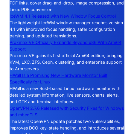
PDF links, cover drag-and-drop, image compression, and
Linux PDF conversion.
IceWM 4.1 Released with New Window Focus Control
The lightweight IceWM window manager reaches version
4.1 with improved focus handling, safer configuration
parsing, and updated translations.
Proxmox VE Officially Expands Beyond x86 With Arm64
Support
Proxmox VE gains its first official Arm64 edition, bringing
KVM, LXC, ZFS, Ceph, clustering, and enterprise support
to Arm servers.
HWall Is a Promising New Hardware Monitor Built
Specifically for Linux
HWall is a new Rust-based Linux hardware monitor with
detailed system information, live sensors, charts, alerts,
and GTK and terminal interfaces.
OpenVPN 2.7.6 Released with Security Fixes for Windows
and mbedTLS
The latest OpenVPN update patches two vulnerabilities,
improves DCO key-state handling, and introduces several