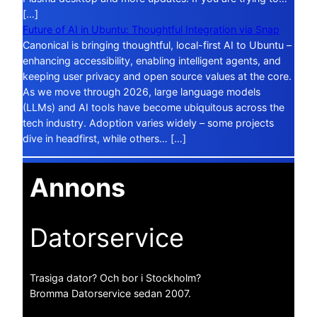
[…]
Future of AI in Ubuntu: Thoughtful Integration via Snap
Canonical is bringing thoughtful, local-first AI to Ubuntu –
enhancing accessibility, enabling intelligent agents, and
keeping user privacy and open source values at the core.
As we move through 2026, large language models
(LLMs) and AI tools have become ubiquitous across the
tech industry. Adoption varies widely – some projects
dive in headfirst, while others… […]
Annons
Datorservice
Trasiga dator? Och bor i Stockholm?
Bromma Datorservice sedan 2007.