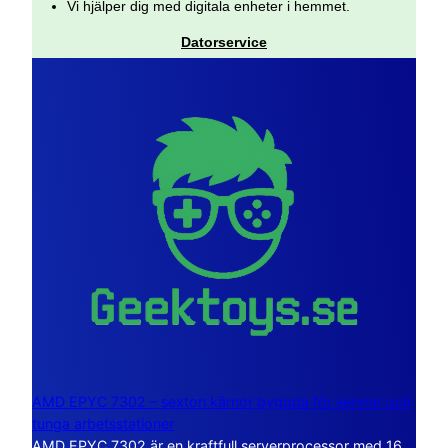
Vi hjälper dig med digitala enheter i hemmet.
Datorservice
AMD EPYC 7302 – sexton kärnor byggda för servrar och
tunga arbetsstationer
AMD EPYC 7302 är en kraftfull serverprocessor med 16