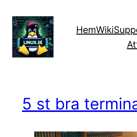
Hoppa
till
innehåll
Hem
Wiki
Supp
At
5 st bra termi