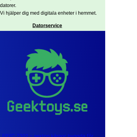
datorer.
Vi hjälper dig med digitala enheter i hemmet.
Datorservice
EPYC 7302 – sexton kärnor byggda för