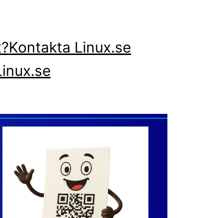
x?
Kontakta Linux.se
inux.se