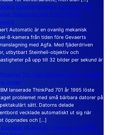
elåtta Kameran Gevaert Automatic – en
nisk filmkamera från 8 mm-filmens
hetstid
ert Automatic är en ovanlig mekanisk
el-8-kamera från tiden före Gevaerts
anslagning med Agfa. Med fjäderdriven
r, utbytbart Steinheil-objektiv och
hastigheter på upp till 32 bilder per sekund är
ThinkPad 701 – den lilla datorn som vecklade
ina vingar
IBM lanserade ThinkPad 701 år 1995 löste
taget problemet med små bärbara datorer på
spektakulärt sätt. Datorns delade
entbord vecklade automatiskt ut sig när
et öppnades och […]
 stordator till Atari ST – historien om BASIC
 GFA BASIC