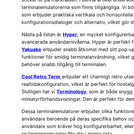
terminalemulatorerna som finns tillgängliga. Vi b
som erbjuder praktiska vertikala och horisontell
konfigurationsdialoger och alternativ, vilket gör
Nästa på listan är
Hyper
, en mycket konfigurerb
avancerade användarnivåerna. Hyper är perfekt för 
Yakuake
erbjuder snabb åtkomst med sitt pop-up 
funktioner för smidig terminalanvändning, vilket g
behöver snabb tillgång till terminalen.
Cool Retro Term
erbjuder ett charmigt retro ut
realtidskonfiguration, vilket är perfekt för nosta
Slutligen har vi
Terminology
, som är både snygg
miniatyrförhandsvisningar. Den är perfekt för dem
Dessa terminalemulatorer erbjuder olika funktion
användare beroende på deras specifika behov oc
användare som kräver hög konfigurerbarhet, eller 
en terminalemulator för dig i denna lista.