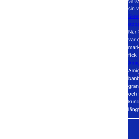
säke
sin 
Skoo
öppe
När 
var 
mark
fick
Amig
Amig
banb
grän
och 
kund
lång