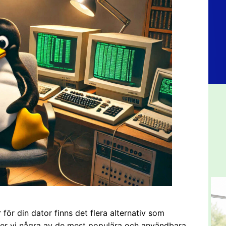
 för din dator finns det flera alternativ som
öker vi några av de mest populära och användbara