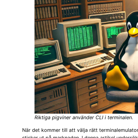
Riktiga pigviner använder CLI i terminalen.
När det kommer till att välja rätt terminalemulator
sticker ut på marknaden. I denna artikel unders