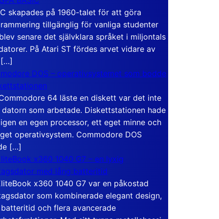
C skapades på 1960-talet för att göra
rammering tillgänglig för vanliga studenter
blev senare det självklara språket i miljontals
atorer. På Atari ST fördes arvet vidare av
 […]
modore DOS – operativsystemet som bodde
skettstationen
Commodore 64 läste en diskett var det inte
 datorn som arbetade. Diskettstationen hade
igen en egen processor, ett eget minne och
eget operativsystem. Commodore DOS
de […]
liteBook x360 1040 G7 – en lyxig
tagsdator med lång batteritid
liteBook x360 1040 G7 var en påkostad
tagsdator som kombinerade elegant design,
 batteritid och flera avancerade