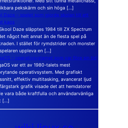
rhetsfunktioner. Med sitt tunna metallchassi,
vikbara pekskärm och sin höga […]
l Daze – spelet som gjorde skolan till ett
t kaos
Skool Daze släpptes 1984 till ZX Spectrum
det något helt annat än de flesta spel på
naden. I stället för rymdstrider och monster
 spelaren uppleva en […]
aOS – operativsystemet som var före sin tid
aOS var ett av 1980-talets mest
rytande operativsystem. Med grafiskt
ssnitt, effektiv multitasking, avancerat ljud
färgstark grafik visade det att hemdatorer
e vara både kraftfulla och användarvänliga
t […]
wiki.linux.se