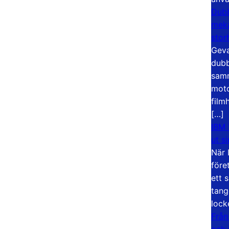
Dubb
meka
stor
Geva
dubb
samm
moto
film
[…]
IBM 
ut s
När 
före
ett 
tang
lock
Från
och