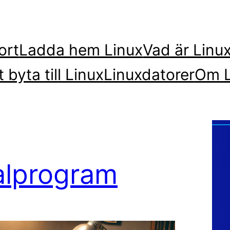
ort
Ladda hem Linux
Vad är Linu
t byta till Linux
Linuxdatorer
Om L
nalprogram