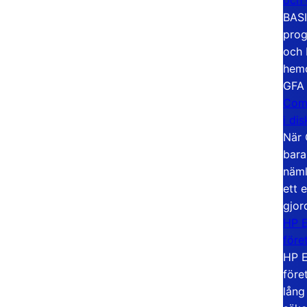
BASI
prog
och 
hemd
GFA
Com
i di
När 
bara
näml
ett 
gjor
HP E
före
HP E
före
lång