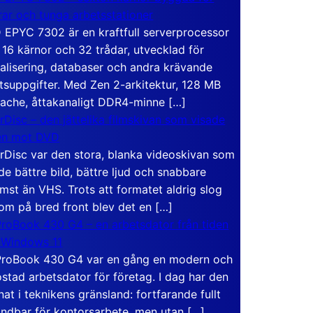
rar och tunga arbetsstationer
EPYC 7302 är en kraftfull serverprocessor
16 kärnor och 32 trådar, utvecklad för
ualisering, databaser och andra krävande
tsuppgifter. Med Zen 2-arkitektur, 128 MB
ache, åttakanaligt DDR4-minne […]
rDisc – den jättelika filmskivan som visade
en mot DVD
rDisc var den stora, blanka videoskivan som
de bättre bild, bättre ljud och snabbare
mst än VHS. Trots att formatet aldrig slog
om på bred front blev det en […]
roBook 430 G4 – en arbetsdator från tiden
 Windows 11
roBook 430 G4 var en gång en modern och
stad arbetsdator för företag. I dag har den
at i teknikens gränsland: fortfarande fullt
ndbar för kontorsarbete, men utan […]