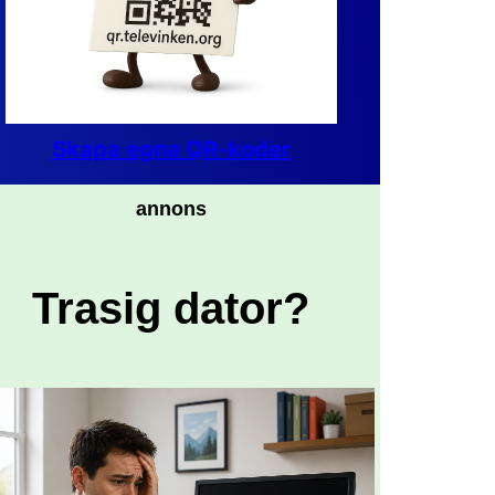
Skapa egna QR-koder
annons
Trasig dator?