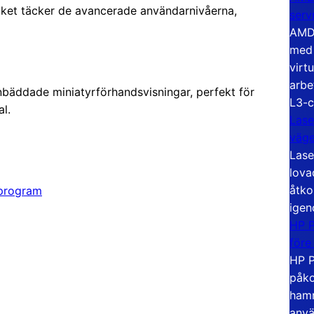
lket täcker de avancerade användarnivåerna,
serv
AMD 
med 
virt
arbe
nbäddade miniatyrförhandsvisningar, perfekt för
L3-c
l.
Lase
väg
Lase
lova
åtko
lprogram
igen
HP P
före
HP P
påko
hamn
anvä