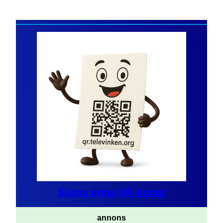
Skapa egna QR-koder
annons