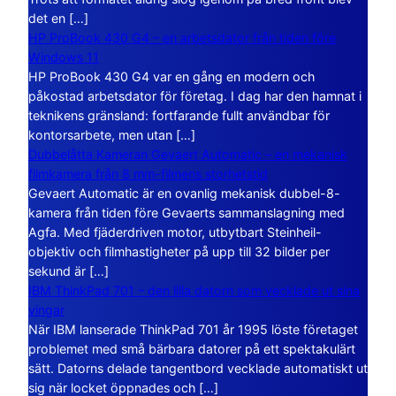
det en […]
HP ProBook 430 G4 – en arbetsdator från tiden före
Windows 11
HP ProBook 430 G4 var en gång en modern och
påkostad arbetsdator för företag. I dag har den hamnat i
teknikens gränsland: fortfarande fullt användbar för
kontorsarbete, men utan […]
Dubbelåtta Kameran Gevaert Automatic – en mekanisk
filmkamera från 8 mm-filmens storhetstid
Gevaert Automatic är en ovanlig mekanisk dubbel-8-
kamera från tiden före Gevaerts sammanslagning med
Agfa. Med fjäderdriven motor, utbytbart Steinheil-
objektiv och filmhastigheter på upp till 32 bilder per
sekund är […]
IBM ThinkPad 701 – den lilla datorn som vecklade ut sina
vingar
När IBM lanserade ThinkPad 701 år 1995 löste företaget
problemet med små bärbara datorer på ett spektakulärt
sätt. Datorns delade tangentbord vecklade automatiskt ut
sig när locket öppnades och […]