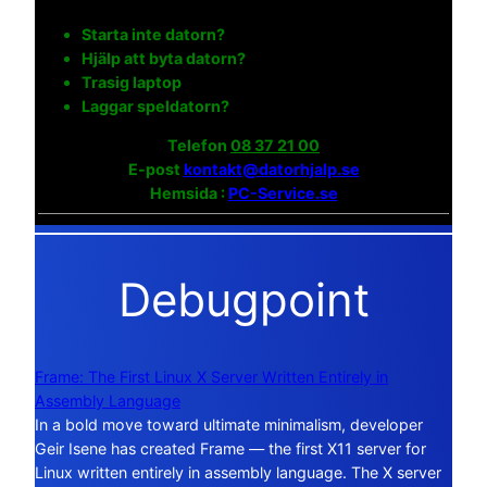
Starta inte datorn?
Hjälp att byta datorn?
Trasig laptop
Laggar speldatorn?
Telefon
08 37 21 00
E-post
kontakt@datorhjalp.se
Hemsida :
PC-Service.se
Debugpoint
Frame: The First Linux X Server Written Entirely in
Assembly Language
In a bold move toward ultimate minimalism, developer
Geir Isene has created Frame — the first X11 server for
Linux written entirely in assembly language. The X server