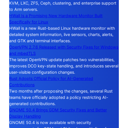
KVM, LXC, ZFS, Ceph, clustering, and enterprise support
to Arm servers.
HWall Is a Promising New Hardware Monitor Built
Specifically for Linux
HWall is a new Rust-based Linux hardware monitor with
detailed system information, live sensors, charts, alerts,
and GTK and terminal interfaces.
OpenVPN 2.7.6 Released with Security Fixes for Windows
and mbedTLS
The latest OpenVPN update patches two vulnerabilities,
improves DCO key-state handling, and introduces several
user-visible configuration changes.
Rust Adopts Official Policy for AI-Generated
Contributions
Two months after proposing the changes, several Rust
teams have officially adopted a policy restricting AI-
generated contributions.
GNOME 50.4 Brings GDM Security Fixes and Better
Display Handling
GNOME 50.4 is now available with security