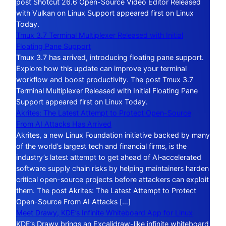
post Shotcut 26.6 Open-Source Video Editor Released
with Vulkan on Linux Support appeared first on Linux
Today.
Tmux 3.7 Terminal Multiplexer Released with Initial
Floating Pane Support
Tmux 3.7 has arrived, introducing floating pane support.
Explore how this update can improve your terminal
workflow and boost productivity. The post Tmux 3.7
Terminal Multiplexer Released with Initial Floating Pane
Support appeared first on Linux Today.
Akrites: The Latest Attempt to Protect Open-Source
From AI Attacks Has Arrived
Akrites, a new Linux Foundation initiative backed by many
of the world’s largest tech and financial firms, is the
industry’s latest attempt to get ahead of AI‑accelerated
software supply chain risks by helping maintainers harden
critical open-source projects before attackers can exploit
them. The post Akrites: The Latest Attempt to Protect
Open-Source From AI Attacks […]
Meet Drawy, KDE’s Infinite Whiteboard App for Linux
KDE’s Drawy brings an Excalidraw-like infinite whiteboard