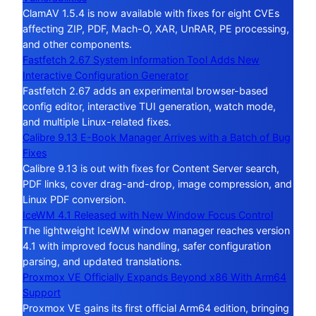
ClamAV 1.5.4 is now available with fixes for eight CVEs
affecting ZIP, PDF, Mach-O, XAR, UnRAR, PE processing,
and other components.
Fastfetch 2.67 System Information Tool Adds New
Interactive Configuration Generator
Fastfetch 2.67 adds an experimental browser-based
config editor, interactive TUI generation, watch mode,
and multiple Linux-related fixes.
Calibre 9.13 E-Book Manager Arrives with a Batch of Bug
Fixes
Calibre 9.13 is out with fixes for Content Server search,
PDF links, cover drag-and-drop, image compression, and
Linux PDF conversion.
IceWM 4.1 Released with New Window Focus Control
The lightweight IceWM window manager reaches version
4.1 with improved focus handling, safer configuration
parsing, and updated translations.
Proxmox VE Officially Expands Beyond x86 With Arm64
Support
Proxmox VE gains its first official Arm64 edition, bringing