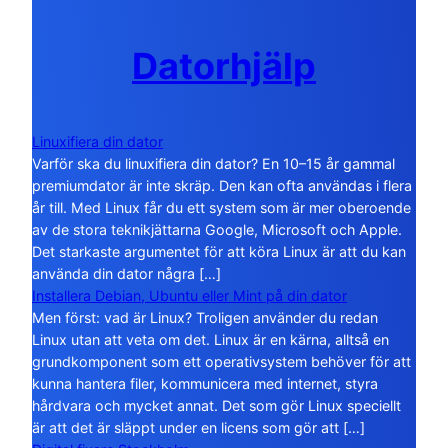
Datorhjälp
Linuxifiera din dator
Varför ska du linuxifiera din dator? En 10–15 år gammal
premiumdator är inte skräp. Den kan ofta användas i flera
år till. Med Linux får du ett system som är mer oberoende
av de stora teknikjättarna Google, Microsoft och Apple.
Det starkaste argumentet för att köra Linux är att du kan
använda din dator några […]
Installera Debian, Ubuntu eller Mint på din dator
Men först: vad är Linux? Troligen använder du redan
Linux utan att veta om det. Linux är en kärna, alltså en
grundkomponent som ett operativsystem behöver för att
kunna hantera filer, kommunicera med internet, styra
hårdvara och mycket annat. Det som gör Linux speciellt
är att det är släppt under en licens som gör att […]