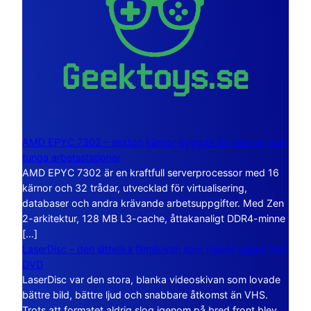
AMD EPYC 7302 – sexton kärnor byggda för servrar och
tunga arbetsstationer
AMD EPYC 7302 är en kraftfull serverprocessor med 16
kärnor och 32 trådar, utvecklad för virtualisering,
databaser och andra krävande arbetsuppgifter. Med Zen
2-arkitektur, 128 MB L3-cache, åttakanaligt DDR4-minne
[…]
LaserDisc – den jättelika filmskivan som visade vägen mot
DVD
LaserDisc var den stora, blanka videoskivan som lovade
bättre bild, bättre ljud och snabbare åtkomst än VHS.
Trots att formatet aldrig slog igenom på bred front blev