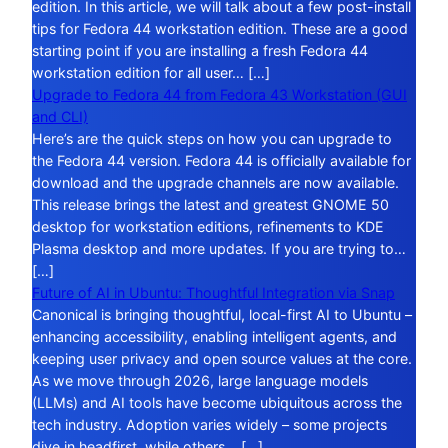
edition. In this article, we will talk about a few post-install
tips for Fedora 44 workstation edition. These are a good
starting point if you are installing a fresh Fedora 44
workstation edition for all user… […]
Upgrade to Fedora 44 from Fedora 43 Workstation (GUI
and CLI)
Here’s are the quick steps on how you can upgrade to
the Fedora 44 version. Fedora 44 is officially available for
download and the upgrade channels are now available.
This release brings the latest and greatest GNOME 50
desktop for workstation editions, refinements to KDE
Plasma desktop and more updates. If you are trying to…
[…]
Future of AI in Ubuntu: Thoughtful Integration via Snap
Canonical is bringing thoughtful, local-first AI to Ubuntu –
enhancing accessibility, enabling intelligent agents, and
keeping user privacy and open source values at the core.
As we move through 2026, large language models
(LLMs) and AI tools have become ubiquitous across the
tech industry. Adoption varies widely – some projects
dive in headfirst, while others… […]