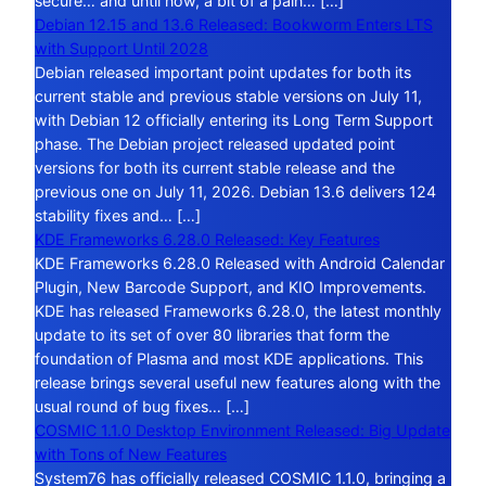
secure… and until now, a bit of a pain… […]
Debian 12.15 and 13.6 Released: Bookworm Enters LTS
with Support Until 2028
Debian released important point updates for both its
current stable and previous stable versions on July 11,
with Debian 12 officially entering its Long Term Support
phase. The Debian project released updated point
versions for both its current stable release and the
previous one on July 11, 2026. Debian 13.6 delivers 124
stability fixes and… […]
KDE Frameworks 6.28.0 Released: Key Features
KDE Frameworks 6.28.0 Released with Android Calendar
Plugin, New Barcode Support, and KIO Improvements.
KDE has released Frameworks 6.28.0, the latest monthly
update to its set of over 80 libraries that form the
foundation of Plasma and most KDE applications. This
release brings several useful new features along with the
usual round of bug fixes… […]
COSMIC 1.1.0 Desktop Environment Released: Big Update
with Tons of New Features
System76 has officially released COSMIC 1.1.0, bringing a