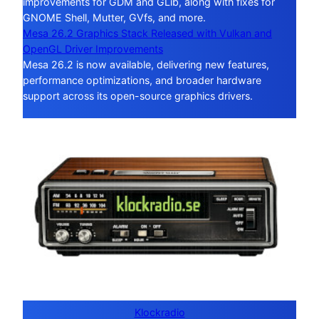
improvements for GDM and GLib, along with fixes for
GNOME Shell, Mutter, GVfs, and more.
Mesa 26.2 Graphics Stack Released with Vulkan and
OpenGL Driver Improvements
Mesa 26.2 is now available, delivering new features,
performance optimizations, and broader hardware
support across its open-source graphics drivers.
Klockradio