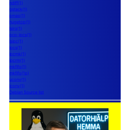
ndiff(1)
gstack(1)
pmap(1)
hugetop(1)
lsirq(1)
pcp-ipcs(1)
lsipc(1)
ipcs(1)
ipcmk(1)
ipcrm(1)
mkfifo(1)
mkfifo(1p)
uconv(1)
iconv(1)
Debian Source list