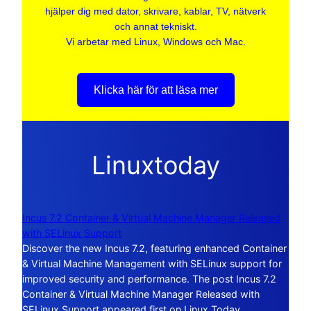
hjälper dig med dator, skrivare, kablar, TV, nätverk
och annat tekniskt.
Vi arbetar med Linux, Windows och Mac.
Klicka här för att läsa mer
Linuxtoday
Incus 7.2 Container & Virtual Machine Manager Released
with SELinux Support
Discover the new Incus 7.2, featuring enhanced Container
& Virtual Machine Management with SELinux support for
improved security and performance. The post Incus 7.2
Container & Virtual Machine Manager Released with
SELinux Support appeared first on Linux Today.