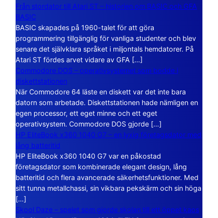
Från stordator till Atari ST – historien om BASIC och GFA
BASIC
BASIC skapades på 1960-talet för att göra
programmering tillgänglig för vanliga studenter och blev
senare det självklara språket i miljontals hemdatorer. På
Atari ST fördes arvet vidare av GFA […]
Commodore DOS – operativsystemet som bodde i
diskettstationen
När Commodore 64 läste en diskett var det inte bara
datorn som arbetade. Diskettstationen hade nämligen en
egen processor, ett eget minne och ett eget
operativsystem. Commodore DOS gjorde […]
HP EliteBook x360 1040 G7 – en lyxig företagsdator med
lång batteritid
HP EliteBook x360 1040 G7 var en påkostad
företagsdator som kombinerade elegant design, lång
batteritid och flera avancerade säkerhetsfunktioner. Med
sitt tunna metallchassi, sin vikbara pekskärm och sin höga
[…]
Skool Daze – spelet som gjorde skolan till ett öppet kaos