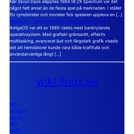
När Skool Daze släpptes 1984 till ZX Spectrum var det
något helt annat än de flesta spel på marknaden. I stället
för rymdstrider och monster fick spelaren uppleva en […]
AmigaOS – operativsystemet som var före sin tid
AmigaOS var ett av 1980-talets mest banbrytande
operativsystem. Med grafiskt gränssnitt, effektiv
multitasking, avancerat ljud och färgstark grafik visade
det att hemdatorer kunde vara både kraftfulla och
användarvänliga långt […]
wiki.linux.se
nl(1)
nohup(1)
pon(1)
ld(1)
nm(1)