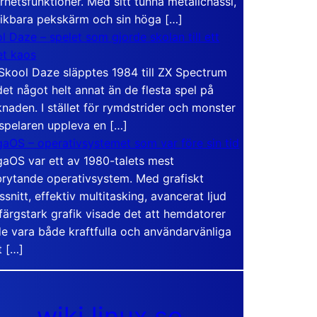
rhetsfunktioner. Med sitt tunna metallchassi,
vikbara pekskärm och sin höga […]
l Daze – spelet som gjorde skolan till ett
t kaos
Skool Daze släpptes 1984 till ZX Spectrum
det något helt annat än de flesta spel på
naden. I stället för rymdstrider och monster
 spelaren uppleva en […]
aOS – operativsystemet som var före sin tid
aOS var ett av 1980-talets mest
rytande operativsystem. Med grafiskt
ssnitt, effektiv multitasking, avancerat ljud
färgstark grafik visade det att hemdatorer
e vara både kraftfulla och användarvänliga
t […]
wiki.linux.se