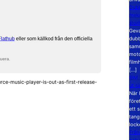
Dubb
meka
stor
Geva
dubb
Flathub
eller som källkod från den officiella
samm
moto
buera.
film
[…]
IBM 
ce-music-player-is-out-as-first-release-
ut s
När 
före
ett 
tang
lock
Från
och