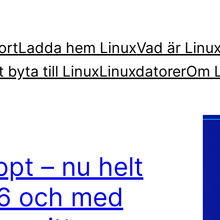
ort
Ladda hem Linux
Vad är Linu
t byta till Linux
Linuxdatorer
Om L
pt – nu helt
t 6 och med