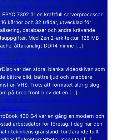
rar och tunga arbetsstationer
EPYC 7302 är en kraftfull serverprocessor
16 kärnor och 32 trådar, utvecklad för
ualisering, databaser och andra krävande
tsuppgifter. Med Zen 2-arkitektur, 128 MB
ache, åttakanaligt DDR4-minne […]
rDisc – den jättelika filmskivan som visade
en mot DVD
rDisc var den stora, blanka videoskivan som
de bättre bild, bättre ljud och snabbare
mst än VHS. Trots att formatet aldrig slog
om på bred front blev det en […]
roBook 430 G4 – en arbetsdator från tiden
 Windows 11
roBook 430 G4 var en gång en modern och
stad arbetsdator för företag. I dag har den
at i teknikens gränsland: fortfarande fullt
ndbar för kontorsarbete, men utan […]