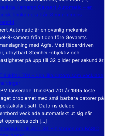
elåtta Kameran Gevaert Automatic – en
nisk filmkamera från 8 mm-filmens
hetstid
ert Automatic är en ovanlig mekanisk
el-8-kamera från tiden före Gevaerts
anslagning med Agfa. Med fjäderdriven
r, utbytbart Steinheil-objektiv och
hastigheter på upp till 32 bilder per sekund är
ThinkPad 701 – den lilla datorn som vecklade
ina vingar
IBM lanserade ThinkPad 701 år 1995 löste
taget problemet med små bärbara datorer på
spektakulärt sätt. Datorns delade
entbord vecklade automatiskt ut sig när
et öppnades och […]
 stordator till Atari ST – historien om BASIC
 GFA BASIC