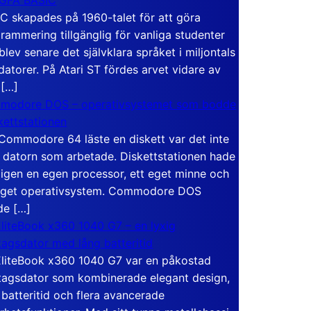
C skapades på 1960-talet för att göra
rammering tillgänglig för vanliga studenter
blev senare det självklara språket i miljontals
atorer. På Atari ST fördes arvet vidare av
 […]
modore DOS – operativsystemet som bodde
skettstationen
Commodore 64 läste en diskett var det inte
 datorn som arbetade. Diskettstationen hade
igen en egen processor, ett eget minne och
eget operativsystem. Commodore DOS
de […]
liteBook x360 1040 G7 – en lyxig
tagsdator med lång batteritid
liteBook x360 1040 G7 var en påkostad
tagsdator som kombinerade elegant design,
 batteritid och flera avancerade