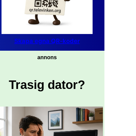
Skapa egna QR-koder
annons
Trasig dator?