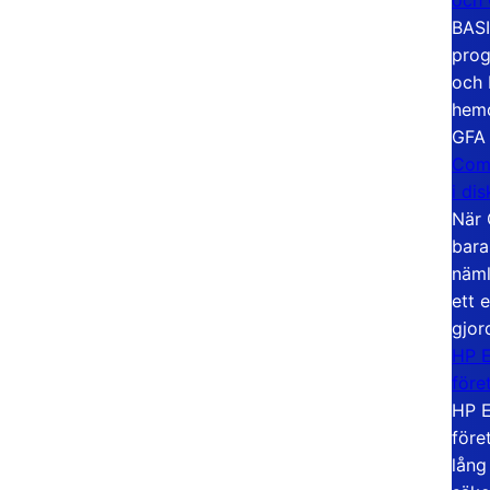
BASI
prog
och 
hemd
GFA
Com
i di
När 
bara
näml
ett 
gjor
HP E
före
HP E
före
lång