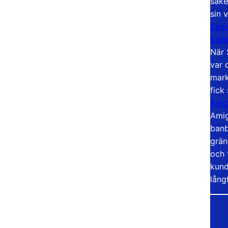
säke
sin 
Skoo
öppe
När 
var 
mark
fick
Amig
Amig
banb
grän
och 
kund
lång