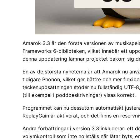
Amarok 3.3 är den första versionen av musikspe
Frameworks 6-biblioteken, vilket innebär ett up
denna uppdatering lämnar projektet bakom sig d
En av de största nyheterna är att Amarok nu anvä
tidigare Phonon, vilket ger bättre och mer flexib
teckenuppsättningen stöder nu fullständig UTF-8,
(till exempel i poddbeskrivningar) visas korrekt.
Programmet kan nu dessutom automatiskt justera l
ReplayGain är aktiverat, och det finns en reservn
Andra förbättringar i version 3.3 inkluderar: ett del
volymkontroll som inte nollställs när låtar byts, 