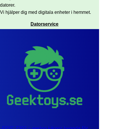
datorer.
Vi hjälper dig med digitala enheter i hemmet.
Datorservice
EPYC 7302 – sexton kärnor byggda för