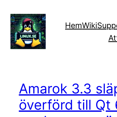
Hoppa
till
innehåll
Hem
Wiki
Supp
At
Amarok 3.3 släp
överförd till Q