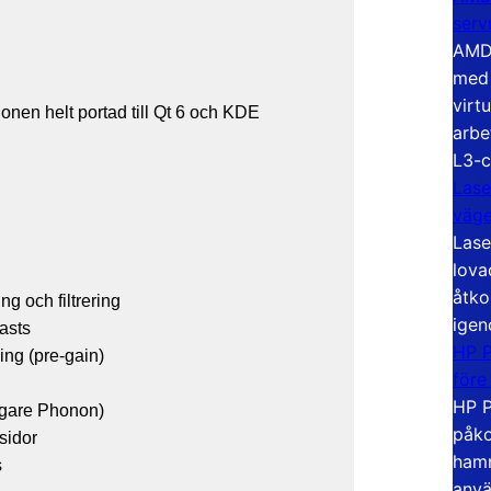
serv
AMD 
med 
virt
ionen helt portad till Qt 6 och KDE
arbe
L3-c
Lase
väg
Lase
lova
åtko
g och filtrering
igen
casts
HP P
ing (pre-gain)
före
HP P
igare Phonon)
påko
sidor
hamn
s
anvä