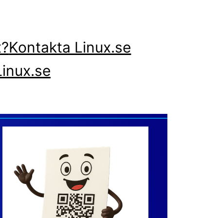
x?
Kontakta Linux.se
inux.se