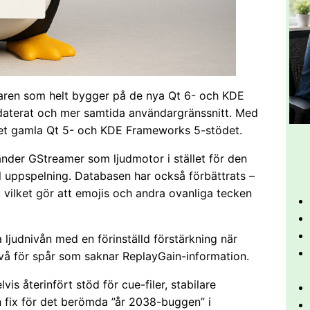
laren som helt bygger på de nya Qt 6- och KDE
pdaterat och mer samtida användargränssnitt. Med
et gamla Qt 5- och KDE Frameworks 5-stödet.
nder GStreamer som ljudmotor i stället för den
el uppspelning. Databasen har också förbättrats –
 vilket gör att emojis och andra ovanliga tecken
judnivån med en förinställd förstärkning när
ivå för spår som saknar ReplayGain-information.
vis återinfört stöd för cue-filer, stabilare
en fix för det berömda ”år 2038-buggen” i