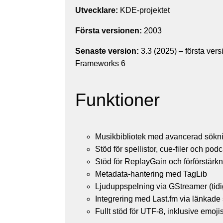
Utvecklare:
KDE-projektet
Första versionen:
2003
Senaste version:
3.3 (2025) – första vers
Frameworks 6
Funktioner
Musikbibliotek med avancerad söknin
Stöd för spellistor, cue-filer och pod
Stöd för ReplayGain och förförstärkn
Metadata-hantering med TagLib
Ljuduppspelning via GStreamer (tid
Integrering med Last.fm via länkade 
Fullt stöd för UTF-8, inklusive emoji