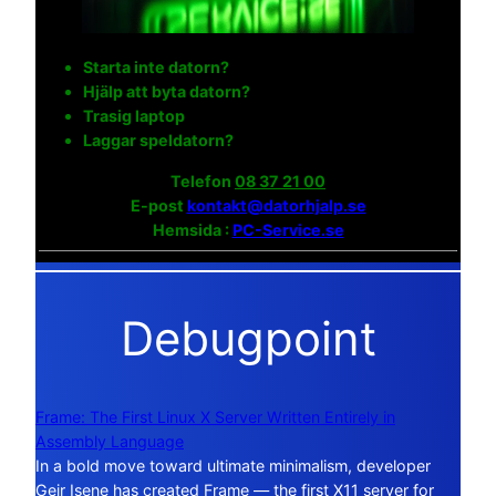
Starta inte datorn?
Hjälp att byta datorn?
Trasig laptop
Laggar speldatorn?
Telefon
08 37 21 00
E-post
kontakt@datorhjalp.se
Hemsida :
PC-Service.se
Debugpoint
Frame: The First Linux X Server Written Entirely in
Assembly Language
In a bold move toward ultimate minimalism, developer
Geir Isene has created Frame — the first X11 server for