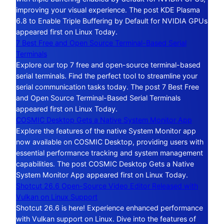
improving your visual experience. The post KDE Plasma
6.8 to Enable Triple Buffering by Default for NVIDIA GPUs
appeared first on Linux Today.
7 Best Free and Open Source Terminal-Based Serial
Terminals
Explore our top 7 free and open-source terminal-based
serial terminals. Find the perfect tool to streamline your
serial communication tasks today. The post 7 Best Free
and Open Source Terminal-Based Serial Terminals
appeared first on Linux Today.
COSMIC Desktop Gets a Native System Monitor App
Explore the features of the native System Monitor app
now available on COSMIC Desktop, providing users with
essential performance tracking and system management
capabilities. The post COSMIC Desktop Gets a Native
System Monitor App appeared first on Linux Today.
Shotcut 26.6 Open-Source Video Editor Released with
Vulkan on Linux Support
Shotcut 26.6 is here! Experience enhanced performance
with Vulkan support on Linux. Dive into the features of