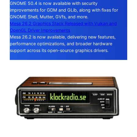
GNOME 50.4 is now available with security
improvements for GDM and GLib, along with fixes for
GNOME Shell, Mutter, GVfs, and more.
Mesa 26.2 Graphics Stack Released with Vulkan and
OpenGL Driver Improvements
Mesa 26.2 is now available, delivering new features,
performance optimizations, and broader hardware
support across its open-source graphics drivers.