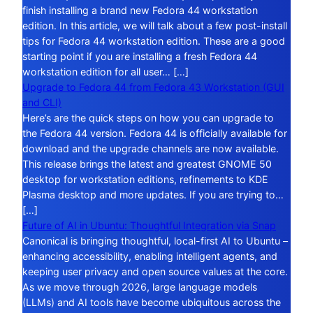
finish installing a brand new Fedora 44 workstation
edition. In this article, we will talk about a few post-install
tips for Fedora 44 workstation edition. These are a good
starting point if you are installing a fresh Fedora 44
workstation edition for all user… […]
Upgrade to Fedora 44 from Fedora 43 Workstation (GUI
and CLI)
Here’s are the quick steps on how you can upgrade to
the Fedora 44 version. Fedora 44 is officially available for
download and the upgrade channels are now available.
This release brings the latest and greatest GNOME 50
desktop for workstation editions, refinements to KDE
Plasma desktop and more updates. If you are trying to…
[…]
Future of AI in Ubuntu: Thoughtful Integration via Snap
Canonical is bringing thoughtful, local-first AI to Ubuntu –
enhancing accessibility, enabling intelligent agents, and
keeping user privacy and open source values at the core.
As we move through 2026, large language models
(LLMs) and AI tools have become ubiquitous across the