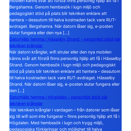
mobilen känns svår att förstå finns personlig hjälp att få i
Bergshamra. Genom hembesök i lugn miljö och
pedagogiskt stöd på plats blir tekniken enklare att
hantera – dessutom till halva kostnaden tack vare RUT-
avdraget. Bergshamra. När datorn låser sig, e-posten
slutar fungera eller den nya […]
Datorhjälp hemma i Hässelby Strand – personligt stöd när
tekniken krånglar
När datorn krånglar, wifi strular eller den nya mobilen
känns svår att förstå finns personlig hjälp att få i Hässelby
Strand. Genom hembesök i lugn miljö och pedagogiskt
stöd på plats blir tekniken enklare att hantera – dessutom
till halva kostnaden tack vare RUT-avdraget. Hässelby
Strand. När datorn låser sig, e-posten slutar fungera eller
den […]
Datorhjälp hemma i Högdalen – personligt stöd när
tekniken krånglar
När tekniken krånglar i vardagen – från datorer som låser
sig till wifi som inte fungerar – finns personlig hjälp att få i
Högdalen. Med hembesök i lugn och trygg miljö,
pedagogiska förklaringar och möjlighet till halva