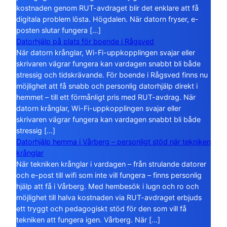
kostnaden genom RUT-avdraget blir det enklare att få
digitala problem lösta. Högdalen. När datorn fryser, e-
posten slutar fungera […]
Datorhjälp på plats för boende i Rågsved
När datorn krånglar, Wi-Fi-uppkopplingen svajar eller
skrivaren vägrar fungera kan vardagen snabbt bli både
stressig och tidskrävande. För boende i Rågsved finns nu
möjlighet att få snabb och personlig datorhjälp direkt i
hemmet – till ett förmånligt pris med RUT-avdrag. När
datorn krånglar, Wi-Fi-uppkopplingen svajar eller
skrivaren vägrar fungera kan vardagen snabbt bli både
stressig […]
Datorhjälp hemma i Vårberg – personligt stöd när tekniken
krånglar
När tekniken krånglar i vardagen – från strulande datorer
och e-post till wifi som inte vill fungera – finns personlig
hjälp att få i Vårberg. Med hembesök i lugn och ro och
möjlighet till halva kostnaden via RUT-avdraget erbjuds
ett tryggt och pedagogiskt stöd för den som vill få
tekniken att fungera igen. Vårberg. När […]