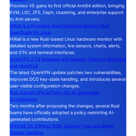
Proxmox VE gains its first official Arm64 edition, bringing
KVM, LXC, ZFS, Ceph, clustering, and enterprise support
to Arm servers.
HWall Is a Promising New Hardware Monitor Built
Specifically for Linux
HWall is a new Rust-based Linux hardware monitor with
detailed system information, live sensors, charts, alerts,
and GTK and terminal interfaces.
OpenVPN 2.7.6 Released with Security Fixes for Windows
and mbedTLS
The latest OpenVPN update patches two vulnerabilities,
improves DCO key-state handling, and introduces several
user-visible configuration changes.
Rust Adopts Official Policy for AI-Generated
Contributions
Two months after proposing the changes, several Rust
teams have officially adopted a policy restricting AI-
generated contributions.
GNOME 50.4 Brings GDM Security Fixes and Better
Display Handling