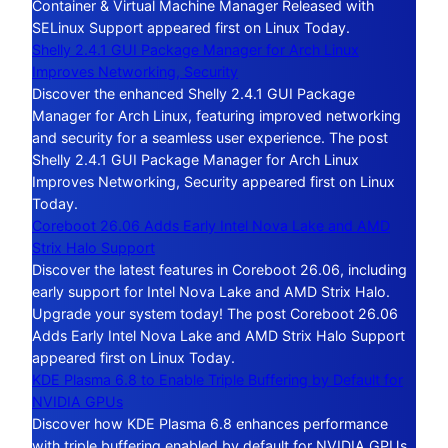
Container & Virtual Machine Manager Released with
SELinux Support appeared first on Linux Today.
Shelly 2.4.1 GUI Package Manager for Arch Linux
Improves Networking, Security
Discover the enhanced Shelly 2.4.1 GUI Package
Manager for Arch Linux, featuring improved networking
and security for a seamless user experience. The post
Shelly 2.4.1 GUI Package Manager for Arch Linux
Improves Networking, Security appeared first on Linux
Today.
Coreboot 26.06 Adds Early Intel Nova Lake and AMD
Strix Halo Support
Discover the latest features in Coreboot 26.06, including
early support for Intel Nova Lake and AMD Strix Halo.
Upgrade your system today! The post Coreboot 26.06
Adds Early Intel Nova Lake and AMD Strix Halo Support
appeared first on Linux Today.
KDE Plasma 6.8 to Enable Triple Buffering by Default for
NVIDIA GPUs
Discover how KDE Plasma 6.8 enhances performance
with triple buffering enabled by default for NVIDIA GPUs,