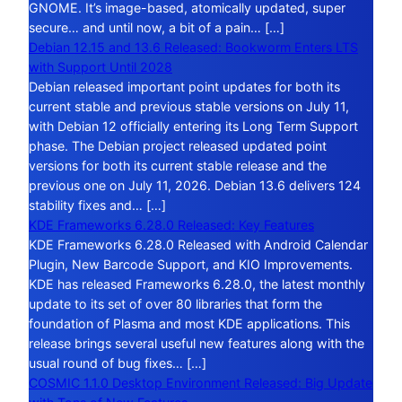
GNOME. It’s image-based, atomically updated, super
secure… and until now, a bit of a pain… […]
Debian 12.15 and 13.6 Released: Bookworm Enters LTS
with Support Until 2028
Debian released important point updates for both its
current stable and previous stable versions on July 11,
with Debian 12 officially entering its Long Term Support
phase. The Debian project released updated point
versions for both its current stable release and the
previous one on July 11, 2026. Debian 13.6 delivers 124
stability fixes and… […]
KDE Frameworks 6.28.0 Released: Key Features
KDE Frameworks 6.28.0 Released with Android Calendar
Plugin, New Barcode Support, and KIO Improvements.
KDE has released Frameworks 6.28.0, the latest monthly
update to its set of over 80 libraries that form the
foundation of Plasma and most KDE applications. This
release brings several useful new features along with the
usual round of bug fixes… […]
COSMIC 1.1.0 Desktop Environment Released: Big Update