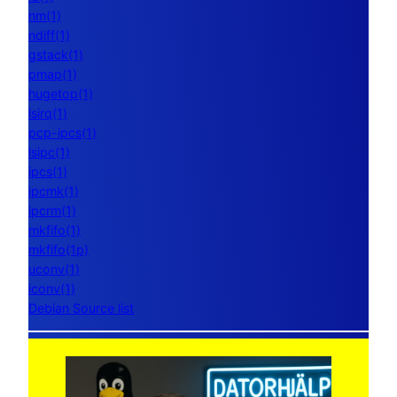
nm(1)
ndiff(1)
gstack(1)
pmap(1)
hugetop(1)
lsirq(1)
pcp-ipcs(1)
lsipc(1)
ipcs(1)
ipcmk(1)
ipcrm(1)
mkfifo(1)
mkfifo(1p)
uconv(1)
iconv(1)
Debian Source list