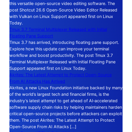
this versatile open-source video editing software. The
post Shotcut 26.6 Open-Source Video Editor Released
with Vulkan on Linux Support appeared first on Linux
Today.
Tmux 3.7 Terminal Multiplexer Released with Initial
Floating Pane Support
Tmux 3.7 has arrived, introducing floating pane support.
Explore how this update can improve your terminal
workflow and boost productivity. The post Tmux 3.7
Terminal Multiplexer Released with Initial Floating Pane
Support appeared first on Linux Today.
Akrites: The Latest Attempt to Protect Open-Source
From AI Attacks Has Arrived
Akrites, a new Linux Foundation initiative backed by many
of the world’s largest tech and financial firms, is the
industry’s latest attempt to get ahead of AI‑accelerated
software supply chain risks by helping maintainers harden
critical open-source projects before attackers can exploit
them. The post Akrites: The Latest Attempt to Protect
Open-Source From AI Attacks […]