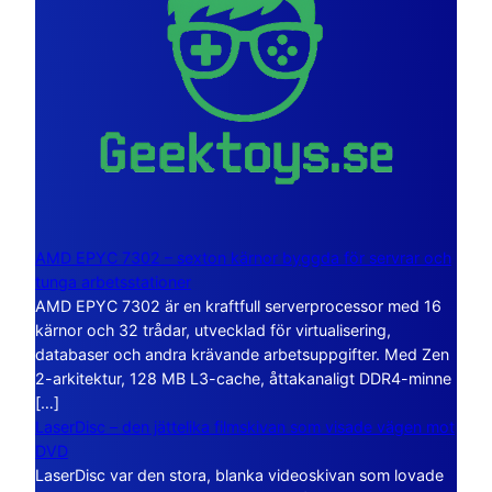
AMD EPYC 7302 – sexton kärnor byggda för servrar och
tunga arbetsstationer
AMD EPYC 7302 är en kraftfull serverprocessor med 16
kärnor och 32 trådar, utvecklad för virtualisering,
databaser och andra krävande arbetsuppgifter. Med Zen
2-arkitektur, 128 MB L3-cache, åttakanaligt DDR4-minne
[…]
LaserDisc – den jättelika filmskivan som visade vägen mot
DVD
LaserDisc var den stora, blanka videoskivan som lovade