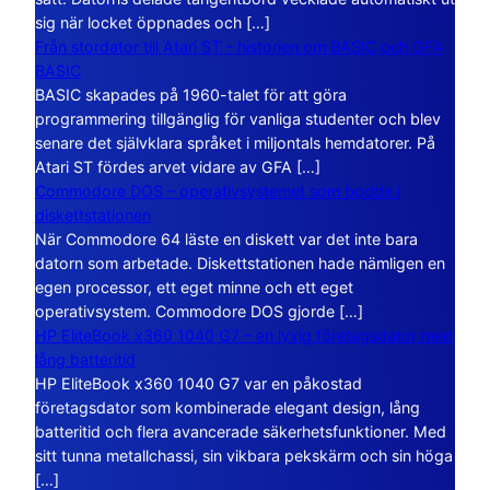
sig när locket öppnades och […]
Från stordator till Atari ST – historien om BASIC och GFA
BASIC
BASIC skapades på 1960-talet för att göra
programmering tillgänglig för vanliga studenter och blev
senare det självklara språket i miljontals hemdatorer. På
Atari ST fördes arvet vidare av GFA […]
Commodore DOS – operativsystemet som bodde i
diskettstationen
När Commodore 64 läste en diskett var det inte bara
datorn som arbetade. Diskettstationen hade nämligen en
egen processor, ett eget minne och ett eget
operativsystem. Commodore DOS gjorde […]
HP EliteBook x360 1040 G7 – en lyxig företagsdator med
lång batteritid
HP EliteBook x360 1040 G7 var en påkostad
företagsdator som kombinerade elegant design, lång
batteritid och flera avancerade säkerhetsfunktioner. Med
sitt tunna metallchassi, sin vikbara pekskärm och sin höga
[…]