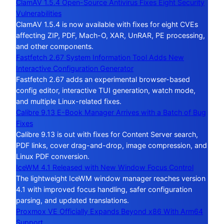
ClamAV 1.5.4 Open-Source Antivirus Fixes Eight Security
Vulnerabilities
ClamAV 1.5.4 is now available with fixes for eight CVEs
affecting ZIP, PDF, Mach-O, XAR, UnRAR, PE processing,
and other components.
Fastfetch 2.67 System Information Tool Adds New
Interactive Configuration Generator
Fastfetch 2.67 adds an experimental browser-based
config editor, interactive TUI generation, watch mode,
and multiple Linux-related fixes.
Calibre 9.13 E-Book Manager Arrives with a Batch of Bug
Fixes
Calibre 9.13 is out with fixes for Content Server search,
PDF links, cover drag-and-drop, image compression, and
Linux PDF conversion.
IceWM 4.1 Released with New Window Focus Control
The lightweight IceWM window manager reaches version
4.1 with improved focus handling, safer configuration
parsing, and updated translations.
Proxmox VE Officially Expands Beyond x86 With Arm64
Support