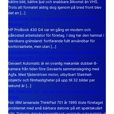
bättre bild, bättre ljud och snabbare åtkomst än VHS.
Trots att formatet aldrig slog igenom på bred front blev
det en […]
HP ProBook 430 G4 – en arbetsdator från tiden före
Windows 11
HP ProBook 430 G4 var en gång en modern och
påkostad arbetsdator för företag. I dag har den hamnat i
teknikens gränsland: fortfarande fullt användbar för
kontorsarbete, men utan […]
Dubbelåtta Kameran Gevaert Automatic – en mekanisk
filmkamera från 8 mm-filmens storhetstid
Gevaert Automatic är en ovanlig mekanisk dubbel-8-
kamera från tiden före Gevaerts sammanslagning med
Agfa. Med fjäderdriven motor, utbytbart Steinheil-
objektiv och filmhastigheter på upp till 32 bilder per
sekund är […]
IBM ThinkPad 701 – den lilla datorn som vecklade ut sina
vingar
När IBM lanserade ThinkPad 701 år 1995 löste företaget
problemet med små bärbara datorer på ett spektakulärt
sätt. Datorns delade tangentbord vecklade automatiskt ut