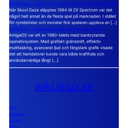
Skool Daze – spelet som gjorde skolan till ett öppet kaos
När Skool Daze släpptes 1984 till ZX Spectrum var det
något helt annat än de flesta spel på marknaden. I stället
för rymdstrider och monster fick spelaren uppleva en […]
AmigaOS – operativsystemet som var före sin tid
AmigaOS var ett av 1980-talets mest banbrytande
operativsystem. Med grafiskt gränssnitt, effektiv
multitasking, avancerat ljud och färgstark grafik visade
det att hemdatorer kunde vara både kraftfulla och
användarvänliga långt […]
wiki.linux.se
nl(1)
nohup(1)
pon(1)
ld(1)