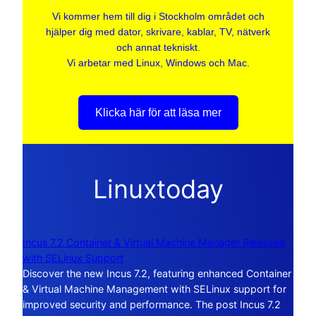
Vi kommer hem till dig i Stockholm området och
hjälper dig med dator, skrivare, kablar, TV, nätverk
och annat tekniskt.
Vi arbetar med Linux, Windows och Mac.
Klicka här för att läsa mer
Linuxtoday
Incus 7.2 Container & Virtual Machine Manager Released
with SELinux Support
Discover the new Incus 7.2, featuring enhanced Container
& Virtual Machine Management with SELinux support for
improved security and performance. The post Incus 7.2