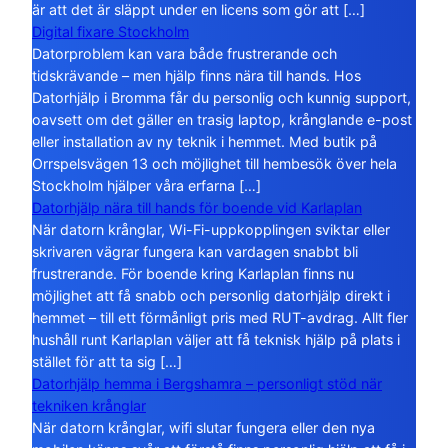
är att det är släppt under en licens som gör att […]
Digital fixare Stockholm
Datorproblem kan vara både frustrerande och
tidskrävande – men hjälp finns nära till hands. Hos
Datorhjälp i Bromma får du personlig och kunnig support,
oavsett om det gäller en trasig laptop, krånglande e-post
eller installation av ny teknik i hemmet. Med butik på
Orrspelsvägen 13 och möjlighet till hembesök över hela
Stockholm hjälper våra erfarna […]
Datorhjälp nära till hands för boende vid Karlaplan
När datorn krånglar, Wi-Fi-uppkopplingen sviktar eller
skrivaren vägrar fungera kan vardagen snabbt bli
frustrerande. För boende kring Karlaplan finns nu
möjlighet att få snabb och personlig datorhjälp direkt i
hemmet – till ett förmånligt pris med RUT-avdrag. Allt fler
hushåll runt Karlaplan väljer att få teknisk hjälp på plats i
stället för att ta sig […]
Datorhjälp hemma i Bergshamra – personligt stöd när
tekniken krånglar
När datorn krånglar, wifi slutar fungera eller den nya