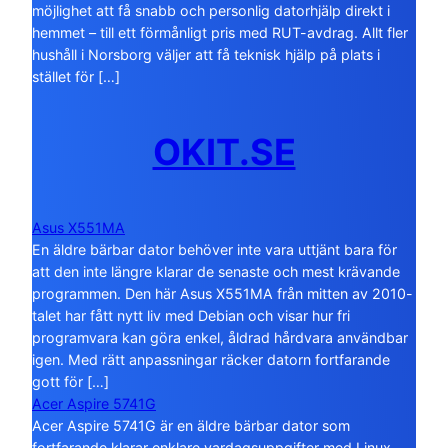
möjlighet att få snabb och personlig datorhjälp direkt i
hemmet – till ett förmånligt pris med RUT-avdrag. Allt fler
hushåll i Norsborg väljer att få teknisk hjälp på plats i
stället för […]
OKIT.SE
Asus X551MA
En äldre bärbar dator behöver inte vara uttjänt bara för
att den inte längre klarar de senaste och mest krävande
programmen. Den här Asus X551MA från mitten av 2010-
talet har fått nytt liv med Debian och visar hur fri
programvara kan göra enkel, åldrad hårdvara användbar
igen. Med rätt anpassningar räcker datorn fortfarande
gott för […]
Acer Aspire 5741G
Acer Aspire 5741G är en äldre bärbar dator som
fortfarande klarar enklare vardagsuppgifter med Linux