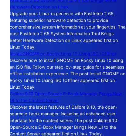
Fastfetch 2.65 System Information Tool Brings Better
Hardware Detection on Linux
Upgrade your Linux experience with Fastfetch 2.65,
featuring superior hardware detection to provide
comprehensive system information at your fingertips. The
post Fastfetch 2.65 System Information Tool Brings
Better Hardware Detection on Linux appeared first on
Linux Today.
Install GNOME on Rocky Linux 10 Using ISO (Offline)
Discover how to install GNOME on Rocky Linux 10 using
an ISO file. Follow our step-by-step guide for a seamless
offline installation experience. The post Install GNOME on
Rocky Linux 10 Using ISO (Offline) appeared first on
Linux Today.
Calibre 9.10 Open-Source E-Book Manager Brings New
UI to the Content Server
Discover the latest features of Calibre 9.10, the open-
source e-book manager, including an enhanced user
interface for the content server. The post Calibre 9.10
Open-Source E-Book Manager Brings New UI to the
Content Server appeared first on Linux Today.