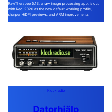
RawTherapee 5.13, a raw image processing app, is out
with Rec. 2020 as the new default working profile,
sharper HiDPI previews, and ARM improvements.
Klockradio
Datorhjälp