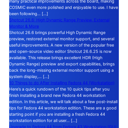
many practical improvements across the board, making
COSMIC even more polished and enjoyable to use. I have
been following… […]
Shotcut 26.6: High Dynamic Range Preview, External
Monitor & More
Shotcut 26.6 brings powerful High Dynamic Range
preview, restored external monitor support, and several
useful improvements. A new version of the popular free
and open-source video editor Shotcut 26.6.25 is now
available. This release brings excellent HDR (High
Dynamic Range) preview and export capabilities, brings
back the long-missing external monitor support using a
system display,… […]
10 Things to do After Installing Fedora 44 (Workstation)
Here’s a quick rundown of the 10 quick tips after you
finish installing a brand new Fedora 44 workstation
edition. In this article, we will talk about a few post-install
tips for Fedora 44 workstation edition. These are a good
starting point if you are installing a fresh Fedora 44
workstation edition for all user… […]
Upgrade to Fedora 44 from Fedora 43 Workstation (GUI