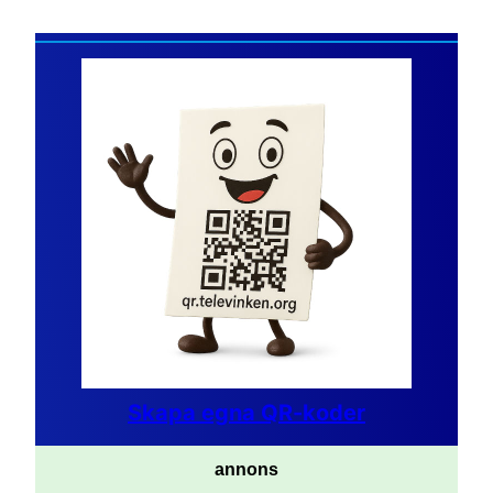
Skapa egna QR-koder
annons