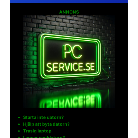
ANNONS
Starta inte datorn?
Hjälp att byta datorn?
Trasig laptop
Laggar speldatorn?