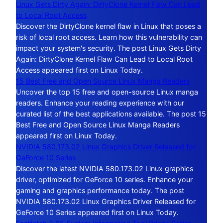
Linux Gets Dirty Again: DirtyClone Kernel Flaw Can Lead
to Local Root Access
Discover the DirtyClone kernel flaw in Linux that poses a
risk of local root access. Learn how this vulnerability can
impact your system's security. The post Linux Gets Dirty
Again: DirtyClone Kernel Flaw Can Lead to Local Root
Access appeared first on Linux Today.
15 Best Free and Open Source Linux Manga Readers
Uncover the top 15 free and open-source Linux manga
readers. Enhance your reading experience with our
curated list of the best applications available. The post 15
Best Free and Open Source Linux Manga Readers
appeared first on Linux Today.
NVIDIA 580.173.02 Linux Graphics Driver Released for
GeForce 10 Series
Discover the latest NVIDIA 580.173.02 Linux graphics
driver, optimized for GeForce 10 series. Enhance your
gaming and graphics performance today. The post
NVIDIA 580.173.02 Linux Graphics Driver Released for
GeForce 10 Series appeared first on Linux Today.