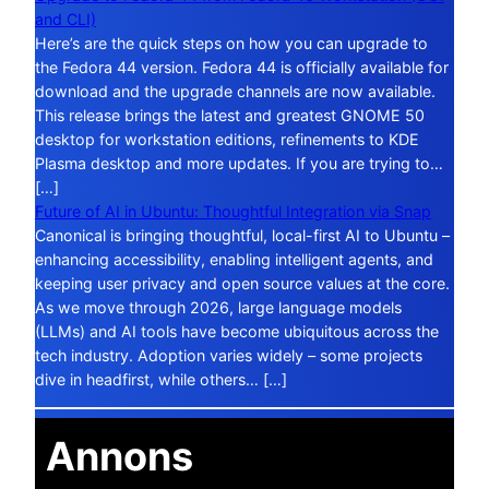
and CLI)
Here’s are the quick steps on how you can upgrade to
the Fedora 44 version. Fedora 44 is officially available for
download and the upgrade channels are now available.
This release brings the latest and greatest GNOME 50
desktop for workstation editions, refinements to KDE
Plasma desktop and more updates. If you are trying to…
[…]
Future of AI in Ubuntu: Thoughtful Integration via Snap
Canonical is bringing thoughtful, local-first AI to Ubuntu –
enhancing accessibility, enabling intelligent agents, and
keeping user privacy and open source values at the core.
As we move through 2026, large language models
(LLMs) and AI tools have become ubiquitous across the
tech industry. Adoption varies widely – some projects
dive in headfirst, while others… […]
Annons