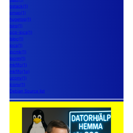
gstack(1)
pmap(1)
hugetop(1)
lsirq(1)
pcp-ipcs(1)
lsipc(1)
ipcs(1)
ipcmk(1)
ipcrm(1)
mkfifo(1)
mkfifo(1p)
uconv(1)
iconv(1)
Debian Source list