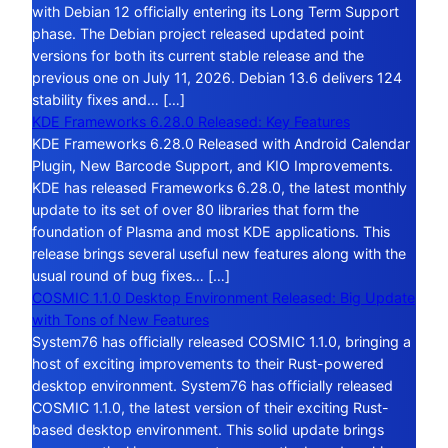
with Debian 12 officially entering its Long Term Support
phase. The Debian project released updated point
versions for both its current stable release and the
previous one on July 11, 2026. Debian 13.6 delivers 124
stability fixes and… […]
KDE Frameworks 6.28.0 Released: Key Features
KDE Frameworks 6.28.0 Released with Android Calendar
Plugin, New Barcode Support, and KIO Improvements.
KDE has released Frameworks 6.28.0, the latest monthly
update to its set of over 80 libraries that form the
foundation of Plasma and most KDE applications. This
release brings several useful new features along with the
usual round of bug fixes… […]
COSMIC 1.1.0 Desktop Environment Released: Big Update
with Tons of New Features
System76 has officially released COSMIC 1.1.0, bringing a
host of exciting improvements to their Rust-powered
desktop environment. System76 has officially released
COSMIC 1.1.0, the latest version of their exciting Rust-
based desktop environment. This solid update brings