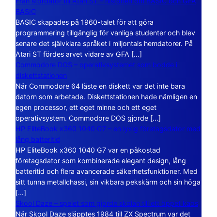
Från stordator till Atari ST – historien om BASIC och GFA
BASIC
BASIC skapades på 1960-talet för att göra
programmering tillgänglig för vanliga studenter och blev
senare det självklara språket i miljontals hemdatorer. På
Atari ST fördes arvet vidare av GFA […]
Commodore DOS – operativsystemet som bodde i
diskettstationen
När Commodore 64 läste en diskett var det inte bara
datorn som arbetade. Diskettstationen hade nämligen en
egen processor, ett eget minne och ett eget
operativsystem. Commodore DOS gjorde […]
HP EliteBook x360 1040 G7 – en lyxig företagsdator med
lång batteritid
HP EliteBook x360 1040 G7 var en påkostad
företagsdator som kombinerade elegant design, lång
batteritid och flera avancerade säkerhetsfunktioner. Med
sitt tunna metallchassi, sin vikbara pekskärm och sin höga
[…]
Skool Daze – spelet som gjorde skolan till ett öppet kaos
När Skool Daze släpptes 1984 till ZX Spectrum var det