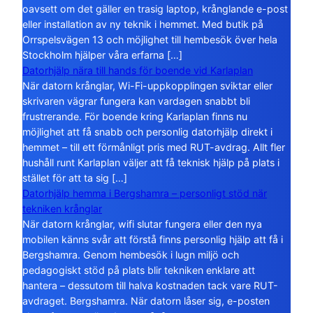
oavsett om det gäller en trasig laptop, krånglande e-post
eller installation av ny teknik i hemmet. Med butik på
Orrspelsvägen 13 och möjlighet till hembesök över hela
Stockholm hjälper våra erfarna […]
Datorhjälp nära till hands för boende vid Karlaplan
När datorn krånglar, Wi-Fi-uppkopplingen sviktar eller
skrivaren vägrar fungera kan vardagen snabbt bli
frustrerande. För boende kring Karlaplan finns nu
möjlighet att få snabb och personlig datorhjälp direkt i
hemmet – till ett förmånligt pris med RUT-avdrag. Allt fler
hushåll runt Karlaplan väljer att få teknisk hjälp på plats i
stället för att ta sig […]
Datorhjälp hemma i Bergshamra – personligt stöd när
tekniken krånglar
När datorn krånglar, wifi slutar fungera eller den nya
mobilen känns svår att förstå finns personlig hjälp att få i
Bergshamra. Genom hembesök i lugn miljö och
pedagogiskt stöd på plats blir tekniken enklare att
hantera – dessutom till halva kostnaden tack vare RUT-
avdraget. Bergshamra. När datorn låser sig, e-posten