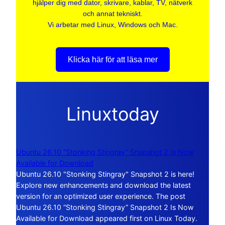
hjälper dig med dator, skrivare, kablar, TV, nätverk
och annat tekniskt.
Vi arbetar med Linux, Windows och Mac.
Klicka här för att läsa mer
Linuxtoday
Ubuntu 26.10 “Stonking Stingray” Snapshot 2 Is Now
Available for Download
Ubuntu 26.10 "Stonking Stingray" Snapshot 2 is here!
Explore new enhancements and download the latest
version for an optimized user experience. The post
Ubuntu 26.10 “Stonking Stingray” Snapshot 2 Is Now
Available for Download appeared first on Linux Today.