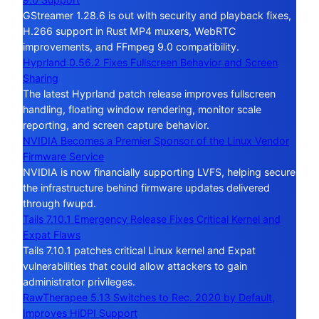
GStreamer 1.28.6 is out with security and playback fixes,
H.266 support in Rust MP4 muxers, WebRTC
improvements, and FFmpeg 9.0 compatibility.
Hyprland 0.56.2 Fixes Fullscreen Behavior and Screen
Sharing
The latest Hyprland patch release improves fullscreen
handling, floating window rendering, monitor scale
reporting, and screen capture behavior.
NVIDIA Becomes a Premier Sponsor of the Linux Vendor
Firmware Service
NVIDIA is now financially supporting LVFS, helping secure
the infrastructure behind firmware updates delivered
through fwupd.
Tails 7.10.1 Emergency Release Fixes Critical Kernel and
Expat Flaws
Tails 7.10.1 patches critical Linux kernel and Expat
vulnerabilities that could allow attackers to gain
administrator privileges.
RawTherapee 5.13 Switches to Rec. 2020 by Default,
Improves HiDPI Support