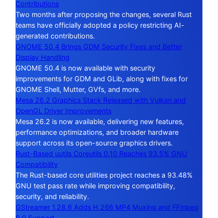
Contributions
Two months after proposing the changes, several Rust
teams have officially adopted a policy restricting AI-
generated contributions.
GNOME 50.4 Brings GDM Security Fixes and Better
Display Handling
GNOME 50.4 is now available with security
improvements for GDM and GLib, along with fixes for
GNOME Shell, Mutter, GVfs, and more.
Mesa 26.2 Graphics Stack Released with Vulkan and
OpenGL Driver Improvements
Mesa 26.2 is now available, delivering new features,
performance optimizations, and broader hardware
support across its open-source graphics drivers.
Rust-Based uutils Coreutils 0.10 Reaches 93.5% GNU
Compatibility
The Rust-based core utilities project reaches a 93.48%
GNU test pass rate while improving compatibility,
security, and reliability.
GStreamer 1.28.6 Adds H.266 MP4 Muxing and FFmpeg
9.0 Support