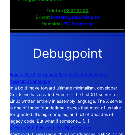
Telefon
08 37 21 00
E-post
kontakt@datorhjalp.se
Hemsida :
PC-Service.se
Debugpoint
Frame: The First Linux X Server Written Entirely in
Assembly Language
In a bold move toward ultimate minimalism, developer
Geir Isene has created Frame — the first X11 server for
Linux written entirely in assembly language. The X server
is one of those foundational pieces that most of us take
for granted. It’s big, complex, and full of decades of
legacy code. But what if someone… […]
Weston 16.0 Released: Key New Features
Weston 16.0 released with major advances in HDR, color