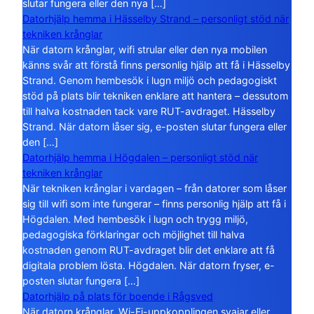
slutar fungera eller den nya […]
Datorhjälp hemma i Hässelby Strand – personligt stöd när
tekniken krånglar
När datorn krånglar, wifi strular eller den nya mobilen
känns svår att förstå finns personlig hjälp att få i Hässelby
Strand. Genom hembesök i lugn miljö och pedagogiskt
stöd på plats blir tekniken enklare att hantera – dessutom
till halva kostnaden tack vare RUT-avdraget. Hässelby
Strand. När datorn låser sig, e-posten slutar fungera eller
den […]
Datorhjälp hemma i Högdalen – personligt stöd när
tekniken krånglar
När tekniken krånglar i vardagen – från datorer som låser
sig till wifi som inte fungerar – finns personlig hjälp att få i
Högdalen. Med hembesök i lugn och trygg miljö,
pedagogiska förklaringar och möjlighet till halva
kostnaden genom RUT-avdraget blir det enklare att få
digitala problem lösta. Högdalen. När datorn fryser, e-
posten slutar fungera […]
Datorhjälp på plats för boende i Rågsved
När datorn krånglar, Wi-Fi-uppkopplingen svajar eller