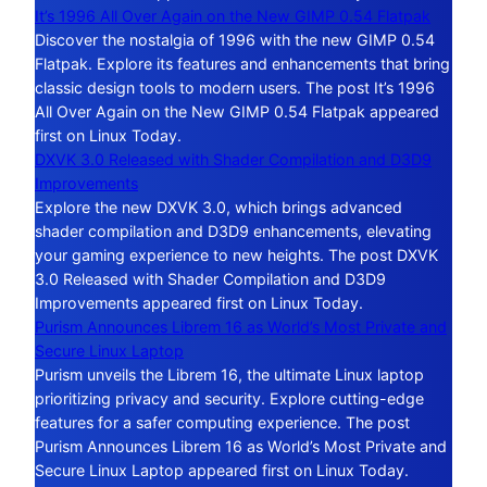
It’s 1996 All Over Again on the New GIMP 0.54 Flatpak
Discover the nostalgia of 1996 with the new GIMP 0.54
Flatpak. Explore its features and enhancements that bring
classic design tools to modern users. The post It’s 1996
All Over Again on the New GIMP 0.54 Flatpak appeared
first on Linux Today.
DXVK 3.0 Released with Shader Compilation and D3D9
Improvements
Explore the new DXVK 3.0, which brings advanced
shader compilation and D3D9 enhancements, elevating
your gaming experience to new heights. The post DXVK
3.0 Released with Shader Compilation and D3D9
Improvements appeared first on Linux Today.
Purism Announces Librem 16 as World’s Most Private and
Secure Linux Laptop
Purism unveils the Librem 16, the ultimate Linux laptop
prioritizing privacy and security. Explore cutting-edge
features for a safer computing experience. The post
Purism Announces Librem 16 as World’s Most Private and
Secure Linux Laptop appeared first on Linux Today.