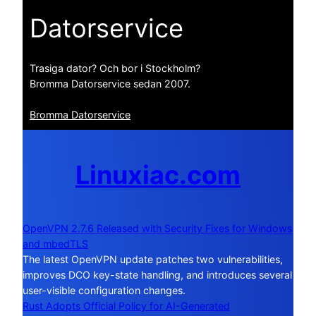
Datorservice
Trasiga dator? Och bor i Stockholm?
Bromma Datorservice sedan 2007.
Bromma Datorservice
Linuxiac.com
OpenVPN 2.7.6 Released with Security Fixes for Windows
and mbedTLS
The latest OpenVPN update patches two vulnerabilities,
improves DCO key-state handling, and introduces several
user-visible configuration changes.
Rust Adopts Official Policy for AI-Generated