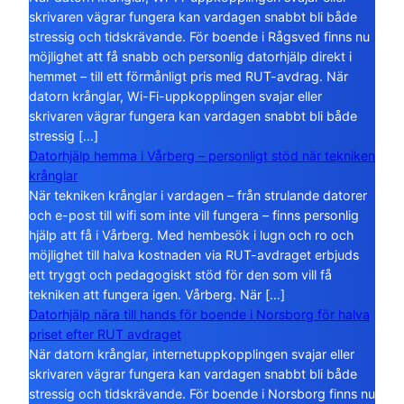
skrivaren vägrar fungera kan vardagen snabbt bli både
stressig och tidskrävande. För boende i Rågsved finns nu
möjlighet att få snabb och personlig datorhjälp direkt i
hemmet – till ett förmånligt pris med RUT-avdrag. När
datorn krånglar, Wi-Fi-uppkopplingen svajar eller
skrivaren vägrar fungera kan vardagen snabbt bli både
stressig […]
Datorhjälp hemma i Vårberg – personligt stöd när tekniken
krånglar
När tekniken krånglar i vardagen – från strulande datorer
och e-post till wifi som inte vill fungera – finns personlig
hjälp att få i Vårberg. Med hembesök i lugn och ro och
möjlighet till halva kostnaden via RUT-avdraget erbjuds
ett tryggt och pedagogiskt stöd för den som vill få
tekniken att fungera igen. Vårberg. När […]
Datorhjälp nära till hands för boende i Norsborg för halva
priset efter RUT avdraget
När datorn krånglar, internetuppkopplingen svajar eller
skrivaren vägrar fungera kan vardagen snabbt bli både
stressig och tidskrävande. För boende i Norsborg finns nu