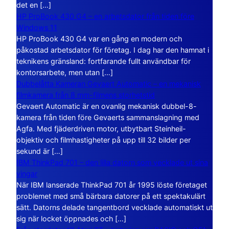
det en […]
HP ProBook 430 G4 – en arbetsdator från tiden före
Windows 11
HP ProBook 430 G4 var en gång en modern och
påkostad arbetsdator för företag. I dag har den hamnat i
teknikens gränsland: fortfarande fullt användbar för
kontorsarbete, men utan […]
Dubbelåtta Kameran Gevaert Automatic – en mekanisk
filmkamera från 8 mm-filmens storhetstid
Gevaert Automatic är en ovanlig mekanisk dubbel-8-
kamera från tiden före Gevaerts sammanslagning med
Agfa. Med fjäderdriven motor, utbytbart Steinheil-
objektiv och filmhastigheter på upp till 32 bilder per
sekund är […]
IBM ThinkPad 701 – den lilla datorn som vecklade ut sina
vingar
När IBM lanserade ThinkPad 701 år 1995 löste företaget
problemet med små bärbara datorer på ett spektakulärt
sätt. Datorns delade tangentbord vecklade automatiskt ut
sig när locket öppnades och […]