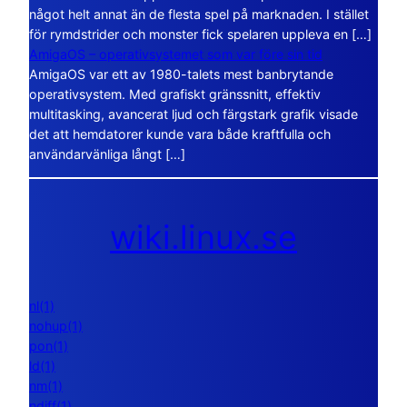
något helt annat än de flesta spel på marknaden. I stället
för rymdstrider och monster fick spelaren uppleva en […]
AmigaOS – operativsystemet som var före sin tid
AmigaOS var ett av 1980-talets mest banbrytande
operativsystem. Med grafiskt gränssnitt, effektiv
multitasking, avancerat ljud och färgstark grafik visade
det att hemdatorer kunde vara både kraftfulla och
användarvänliga långt […]
wiki.linux.se
nl(1)
nohup(1)
pon(1)
ld(1)
nm(1)
ndiff(1)