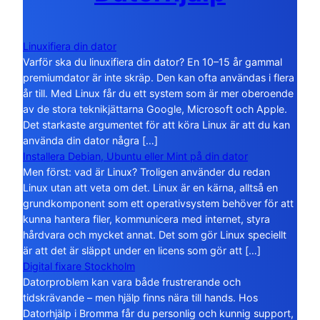
Linuxifiera din dator
Varför ska du linuxifiera din dator? En 10–15 år gammal
premiumdator är inte skräp. Den kan ofta användas i flera
år till. Med Linux får du ett system som är mer oberoende
av de stora teknikjättarna Google, Microsoft och Apple.
Det starkaste argumentet för att köra Linux är att du kan
använda din dator några […]
Installera Debian, Ubuntu eller Mint på din dator
Men först: vad är Linux? Troligen använder du redan
Linux utan att veta om det. Linux är en kärna, alltså en
grundkomponent som ett operativsystem behöver för att
kunna hantera filer, kommunicera med internet, styra
hårdvara och mycket annat. Det som gör Linux speciellt
är att det är släppt under en licens som gör att […]
Digital fixare Stockholm
Datorproblem kan vara både frustrerande och
tidskrävande – men hjälp finns nära till hands. Hos
Datorhjälp i Bromma får du personlig och kunnig support,