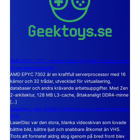
AMD EPYC 7302 – sexton kärnor byggda för servrar och
tunga arbetsstationer
AMD EPYC 7302 är en kraftfull serverprocessor med 16
kärnor och 32 trådar, utvecklad för virtualisering,
databaser och andra krävande arbetsuppgifter. Med Zen
2-arkitektur, 128 MB L3-cache, åttakanaligt DDR4-minne
[…]
LaserDisc – den jättelika filmskivan som visade vägen mot
DVD
LaserDisc var den stora, blanka videoskivan som lovade
bättre bild, bättre ljud och snabbare åtkomst än VHS.
Trots att formatet aldrig slog igenom på bred front blev