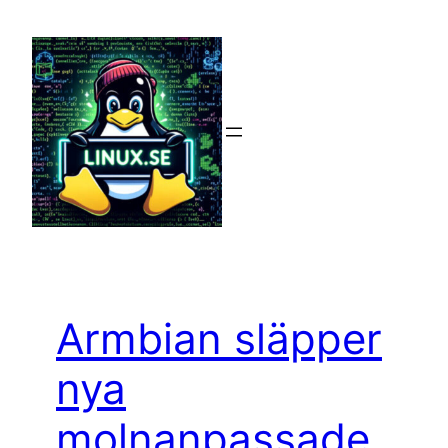
Hoppa
till
innehåll
Armbian släpper
nya
molnanpassade