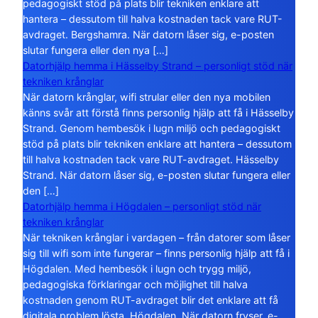
pedagogiskt stöd på plats blir tekniken enklare att
hantera – dessutom till halva kostnaden tack vare RUT-
avdraget. Bergshamra. När datorn låser sig, e-posten
slutar fungera eller den nya […]
Datorhjälp hemma i Hässelby Strand – personligt stöd när
tekniken krånglar
När datorn krånglar, wifi strular eller den nya mobilen
känns svår att förstå finns personlig hjälp att få i Hässelby
Strand. Genom hembesök i lugn miljö och pedagogiskt
stöd på plats blir tekniken enklare att hantera – dessutom
till halva kostnaden tack vare RUT-avdraget. Hässelby
Strand. När datorn låser sig, e-posten slutar fungera eller
den […]
Datorhjälp hemma i Högdalen – personligt stöd när
tekniken krånglar
När tekniken krånglar i vardagen – från datorer som låser
sig till wifi som inte fungerar – finns personlig hjälp att få i
Högdalen. Med hembesök i lugn och trygg miljö,
pedagogiska förklaringar och möjlighet till halva
kostnaden genom RUT-avdraget blir det enklare att få
digitala problem lösta. Högdalen. När datorn fryser, e-