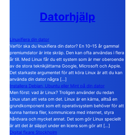
Datorhjälp
Linuxifiera din dator
Varför ska du linuxifiera din dator? En 10–15 år gammal
premiumdator är inte skräp. Den kan ofta användas i flera
år till. Med Linux får du ett system som är mer oberoende
av de stora teknikjättarna Google, Microsoft och Apple.
Det starkaste argumentet för att köra Linux är att du kan
använda din dator några […]
Installera Debian, Ubuntu eller Mint på din dator
Men först: vad är Linux? Troligen använder du redan
Linux utan att veta om det. Linux är en kärna, alltså en
grundkomponent som ett operativsystem behöver för att
kunna hantera filer, kommunicera med internet, styra
hårdvara och mycket annat. Det som gör Linux speciellt
är att det är släppt under en licens som gör att […]
Digital fixare Stockholm