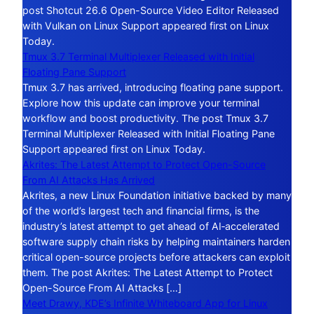
post Shotcut 26.6 Open-Source Video Editor Released
with Vulkan on Linux Support appeared first on Linux
Today.
Tmux 3.7 Terminal Multiplexer Released with Initial
Floating Pane Support
Tmux 3.7 has arrived, introducing floating pane support.
Explore how this update can improve your terminal
workflow and boost productivity. The post Tmux 3.7
Terminal Multiplexer Released with Initial Floating Pane
Support appeared first on Linux Today.
Akrites: The Latest Attempt to Protect Open-Source
From AI Attacks Has Arrived
Akrites, a new Linux Foundation initiative backed by many
of the world’s largest tech and financial firms, is the
industry’s latest attempt to get ahead of AI‑accelerated
software supply chain risks by helping maintainers harden
critical open-source projects before attackers can exploit
them. The post Akrites: The Latest Attempt to Protect
Open-Source From AI Attacks […]
Meet Drawy, KDE’s Infinite Whiteboard App for Linux