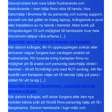
Datorproblem kan vara både frustrerande och
tidskrävande – men hjälp finns nära till hands. Hos
Datorhjälp i Bromma får du personlig och kunnig support,
oavsett om det gäller en trasig laptop, krånglande e-post
eller installation av ny teknik i hemmet. Med butik på
Orrspelsvägen 13 och möjlighet till hembesök över hela
Stockholm hjälper våra erfarna […]
Datorhjälp nära till hands för boende vid Karlaplan
När datorn krånglar, Wi-Fi-uppkopplingen sviktar eller
skrivaren vägrar fungera kan vardagen snabbt bli
frustrerande. För boende kring Karlaplan finns nu
möjlighet att få snabb och personlig datorhjälp direkt i
hemmet – till ett förmånligt pris med RUT-avdrag. Allt fler
hushåll runt Karlaplan väljer att få teknisk hjälp på plats i
stället för att ta sig […]
Datorhjälp hemma i Bergshamra – personligt stöd när
tekniken krånglar
När datorn krånglar, wifi slutar fungera eller den nya
mobilen känns svår att förstå finns personlig hjälp att få i
Bergshamra. Genom hembesök i lugn miljö och