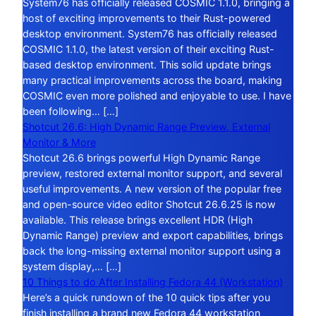
System76 has officially released COSMIC 1.1.0, bringing a
host of exciting improvements to their Rust-powered
desktop environment. System76 has officially released
COSMIC 1.1.0, the latest version of their exciting Rust-
based desktop environment. This solid update brings
many practical improvements across the board, making
COSMIC even more polished and enjoyable to use. I have
been following… […]
Shotcut 26.6: High Dynamic Range Preview, External
Monitor & More
Shotcut 26.6 brings powerful High Dynamic Range
preview, restored external monitor support, and several
useful improvements. A new version of the popular free
and open-source video editor Shotcut 26.6.25 is now
available. This release brings excellent HDR (High
Dynamic Range) preview and export capabilities, brings
back the long-missing external monitor support using a
system display,… […]
10 Things to do After Installing Fedora 44 (Workstation)
Here’s a quick rundown of the 10 quick tips after you
finish installing a brand new Fedora 44 workstation