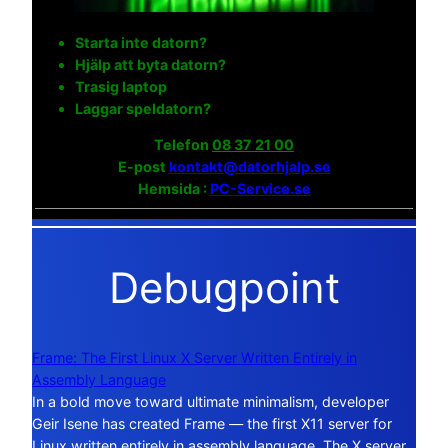
Starta inte datorn?
Hjälp att byta datorn?
Trasig laptop
Laggar speldatorn?
Telefon
08 37 21 00
E-post
kontakt@datorhjalp.se
Hemsida :
PC-Service.se
Debugpoint
Frame: The First Linux X Server Written Entirely in
Assembly Language
In a bold move toward ultimate minimalism, developer
Geir Isene has created Frame — the first X11 server for
Linux written entirely in assembly language. The X server