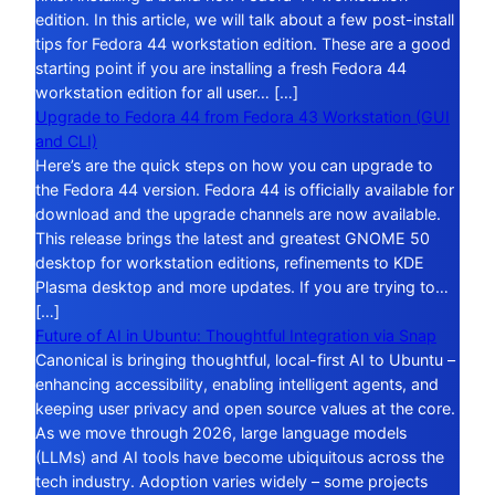
edition. In this article, we will talk about a few post-install
tips for Fedora 44 workstation edition. These are a good
starting point if you are installing a fresh Fedora 44
workstation edition for all user… […]
Upgrade to Fedora 44 from Fedora 43 Workstation (GUI
and CLI)
Here’s are the quick steps on how you can upgrade to
the Fedora 44 version. Fedora 44 is officially available for
download and the upgrade channels are now available.
This release brings the latest and greatest GNOME 50
desktop for workstation editions, refinements to KDE
Plasma desktop and more updates. If you are trying to…
[…]
Future of AI in Ubuntu: Thoughtful Integration via Snap
Canonical is bringing thoughtful, local-first AI to Ubuntu –
enhancing accessibility, enabling intelligent agents, and
keeping user privacy and open source values at the core.
As we move through 2026, large language models
(LLMs) and AI tools have become ubiquitous across the
tech industry. Adoption varies widely – some projects