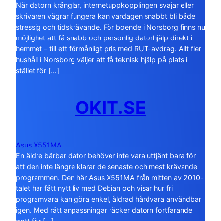
När datorn krånglar, internetuppkopplingen svajar eller
skrivaren vägrar fungera kan vardagen snabbt bli både
stressig och tidskrävande. För boende i Norsborg finns nu
möjlighet att få snabb och personlig datorhjälp direkt i
hemmet – till ett förmånligt pris med RUT-avdrag. Allt fler
hushåll i Norsborg väljer att få teknisk hjälp på plats i
stället för […]
OKIT.SE
Asus X551MA
En äldre bärbar dator behöver inte vara uttjänt bara för
att den inte längre klarar de senaste och mest krävande
programmen. Den här Asus X551MA från mitten av 2010-
talet har fått nytt liv med Debian och visar hur fri
programvara kan göra enkel, åldrad hårdvara användbar
igen. Med rätt anpassningar räcker datorn fortfarande
gott för […]