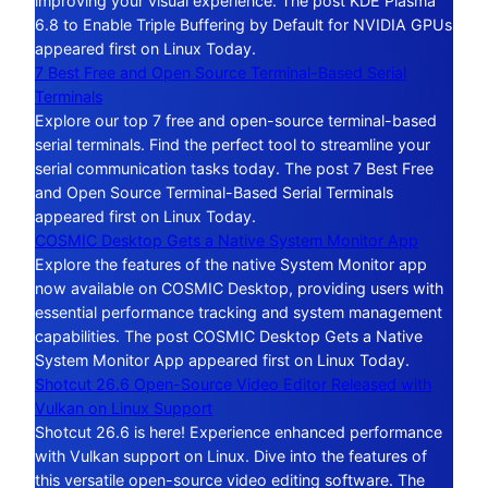
improving your visual experience. The post KDE Plasma
6.8 to Enable Triple Buffering by Default for NVIDIA GPUs
appeared first on Linux Today.
7 Best Free and Open Source Terminal-Based Serial
Terminals
Explore our top 7 free and open-source terminal-based
serial terminals. Find the perfect tool to streamline your
serial communication tasks today. The post 7 Best Free
and Open Source Terminal-Based Serial Terminals
appeared first on Linux Today.
COSMIC Desktop Gets a Native System Monitor App
Explore the features of the native System Monitor app
now available on COSMIC Desktop, providing users with
essential performance tracking and system management
capabilities. The post COSMIC Desktop Gets a Native
System Monitor App appeared first on Linux Today.
Shotcut 26.6 Open-Source Video Editor Released with
Vulkan on Linux Support
Shotcut 26.6 is here! Experience enhanced performance
with Vulkan support on Linux. Dive into the features of
this versatile open-source video editing software. The