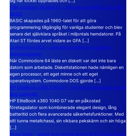
sig när locket öppnades och […]
Från stordator till Atari ST – historien om BASIC och GFA
BASIC
BASIC skapades på 1960-talet för att göra
programmering tillgänglig för vanliga studenter och blev
senare det självklara språket i miljontals hemdatorer. På
Atari ST fördes arvet vidare av GFA […]
Commodore DOS – operativsystemet som bodde i
diskettstationen
När Commodore 64 läste en diskett var det inte bara
datorn som arbetade. Diskettstationen hade nämligen en
egen processor, ett eget minne och ett eget
operativsystem. Commodore DOS gjorde […]
HP EliteBook x360 1040 G7 – en lyxig företagsdator med
lång batteritid
HP EliteBook x360 1040 G7 var en påkostad
företagsdator som kombinerade elegant design, lång
batteritid och flera avancerade säkerhetsfunktioner. Med
sitt tunna metallchassi, sin vikbara pekskärm och sin höga
[…]
Skool Daze – spelet som gjorde skolan till ett öppet kaos