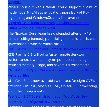
Support
Wine 11.15 is out with ARM64EC build support in MinGW
mode, local NTLM authentication, more BCrypt KDF
algorithms, and WindowsCodecs improvements.
Nixpkgs Core Team Dissolves, Leaving Governance
Duties Without a Direct Owner
The Nixpkgs Core Team has disbanded after only 10
months, citing burnout, poor delegation, and persistent
governance problems within NixOS.
KDE Plasma 6.8 Improves Remote Desktop Performance
KDE Plasma 6.8 will bring faster remote desktop
performance, lower latency on poor connections,
reduced memory usage, and several UI refinements.
ClamAV 1.5.4 Open-Source Antivirus Fixes Eight Security
Vulnerabilities
ClamAV 1.5.4 is now available with fixes for eight CVEs
affecting ZIP, PDF, Mach-O, XAR, UnRAR, PE processing,
and other components.
Fastfetch 2.67 System Information Tool Adds New
Interactive Configuration Generator
Fastfetch 2.67 adds an experimental browser-based