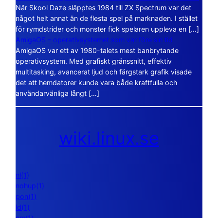
När Skool Daze släpptes 1984 till ZX Spectrum var det
något helt annat än de flesta spel på marknaden. I stället
för rymdstrider och monster fick spelaren uppleva en […]
AmigaOS – operativsystemet som var före sin tid
AmigaOS var ett av 1980-talets mest banbrytande
operativsystem. Med grafiskt gränssnitt, effektiv
multitasking, avancerat ljud och färgstark grafik visade
det att hemdatorer kunde vara både kraftfulla och
användarvänliga långt […]
wiki.linux.se
nl(1)
nohup(1)
pon(1)
ld(1)
nm(1)