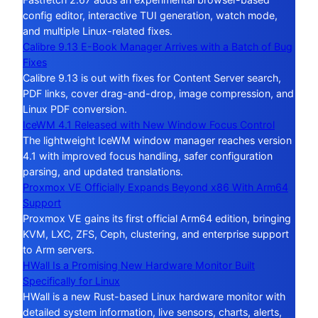
config editor, interactive TUI generation, watch mode,
and multiple Linux-related fixes.
Calibre 9.13 E-Book Manager Arrives with a Batch of Bug
Fixes
Calibre 9.13 is out with fixes for Content Server search,
PDF links, cover drag-and-drop, image compression, and
Linux PDF conversion.
IceWM 4.1 Released with New Window Focus Control
The lightweight IceWM window manager reaches version
4.1 with improved focus handling, safer configuration
parsing, and updated translations.
Proxmox VE Officially Expands Beyond x86 With Arm64
Support
Proxmox VE gains its first official Arm64 edition, bringing
KVM, LXC, ZFS, Ceph, clustering, and enterprise support
to Arm servers.
HWall Is a Promising New Hardware Monitor Built
Specifically for Linux
HWall is a new Rust-based Linux hardware monitor with
detailed system information, live sensors, charts, alerts,