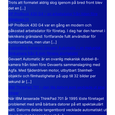
Trots att formatet aldrig slog igenom på bred front blev
det en […]
HP ProBook 430 G4 – en arbetsdator från tiden före
Windows 11
HP ProBook 430 G4 var en gång en modern och
påkostad arbetsdator för företag. I dag har den hamnat i
teknikens gränsland: fortfarande fullt användbar för
kontorsarbete, men utan […]
Dubbelåtta Kameran Gevaert Automatic – en mekanisk
filmkamera från 8 mm-filmens storhetstid
Gevaert Automatic är en ovanlig mekanisk dubbel-8-
kamera från tiden före Gevaerts sammanslagning med
Agfa. Med fjäderdriven motor, utbytbart Steinheil-
objektiv och filmhastigheter på upp till 32 bilder per
sekund är […]
IBM ThinkPad 701 – den lilla datorn som vecklade ut sina
vingar
När IBM lanserade ThinkPad 701 år 1995 löste företaget
problemet med små bärbara datorer på ett spektakulärt
sätt. Datorns delade tangentbord vecklade automatiskt ut