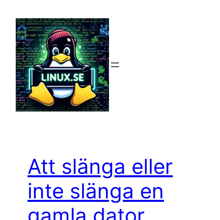
Hoppa
till
innehåll
Att slänga eller
inte slänga en
gamla dator.