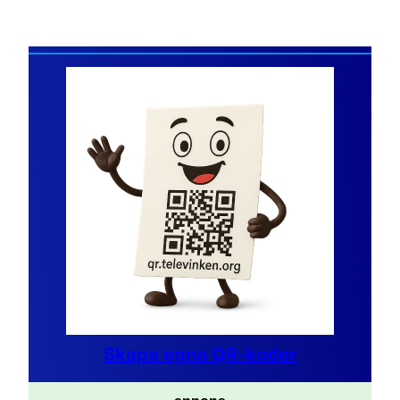
Skapa egna QR-koder