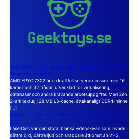
AMD EPYC 7302 – sexton kärnor byggda för servrar och
tunga arbetsstationer
AMD EPYC 7302 är en kraftfull serverprocessor med 16
kärnor och 32 trådar, utvecklad för virtualisering,
databaser och andra krävande arbetsuppgifter. Med Zen
2-arkitektur, 128 MB L3-cache, åttakanaligt DDR4-minne
[…]
LaserDisc – den jättelika filmskivan som visade vägen mot
DVD
LaserDisc var den stora, blanka videoskivan som lovade
bättre bild, bättre ljud och snabbare åtkomst än VHS.