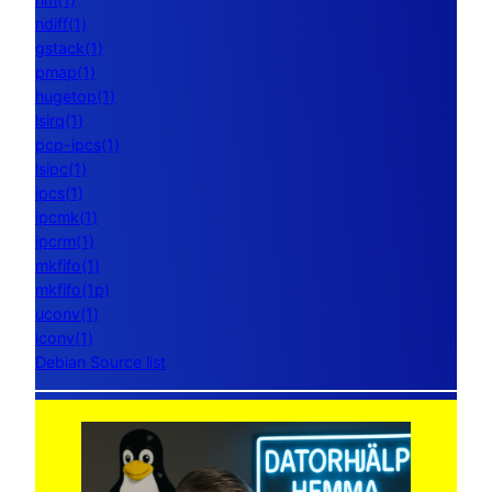
ndiff(1)
gstack(1)
pmap(1)
hugetop(1)
lsirq(1)
pcp-ipcs(1)
lsipc(1)
ipcs(1)
ipcmk(1)
ipcrm(1)
mkfifo(1)
mkfifo(1p)
uconv(1)
iconv(1)
Debian Source list