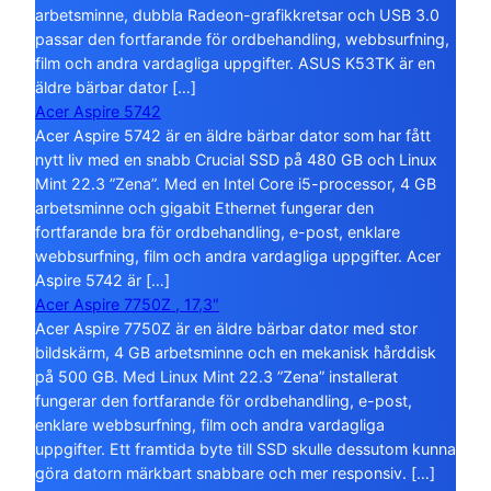
arbetsminne, dubbla Radeon-grafikkretsar och USB 3.0
passar den fortfarande för ordbehandling, webbsurfning,
film och andra vardagliga uppgifter. ASUS K53TK är en
äldre bärbar dator […]
Acer Aspire 5742
Acer Aspire 5742 är en äldre bärbar dator som har fått
nytt liv med en snabb Crucial SSD på 480 GB och Linux
Mint 22.3 ”Zena”. Med en Intel Core i5-processor, 4 GB
arbetsminne och gigabit Ethernet fungerar den
fortfarande bra för ordbehandling, e-post, enklare
webbsurfning, film och andra vardagliga uppgifter. Acer
Aspire 5742 är […]
Acer Aspire 7750Z , 17,3″
Acer Aspire 7750Z är en äldre bärbar dator med stor
bildskärm, 4 GB arbetsminne och en mekanisk hårddisk
på 500 GB. Med Linux Mint 22.3 ”Zena” installerat
fungerar den fortfarande för ordbehandling, e-post,
enklare webbsurfning, film och andra vardagliga
uppgifter. Ett framtida byte till SSD skulle dessutom kunna
göra datorn märkbart snabbare och mer responsiv. […]