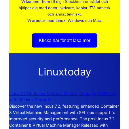
Vi kommer hem till dig i Stockholm området och
hjälper dig med dator, skrivare, kablar, TV, nätverk
och annat tekniskt.
Vi arbetar med Linux, Windows och Mac.
Klicka här för att läsa mer
Linuxtoday
Incus 7.2 Container & Virtual Machine Manager Released
with SELinux Support
Discover the new Incus 7.2, featuring enhanced Container
& Virtual Machine Management with SELinux support for
improved security and performance. The post Incus 7.2
Container & Virtual Machine Manager Released with