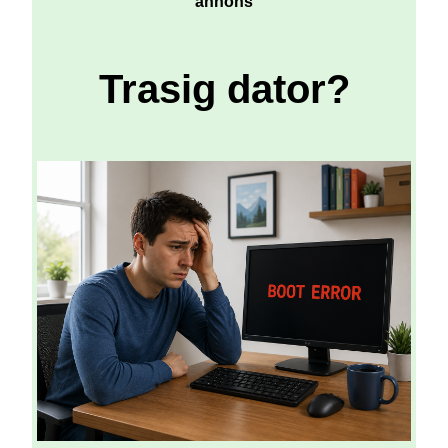
annons
Trasig dator?