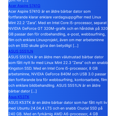
Acer Aspire 5741G
Acer Aspire 5741G är en äldre bärbar dator som
fortfarande klarar enklare vardagsuppgifter med Linux
Mint 22.2 ”Zara”. Med en Intel Core i5-processor, separat
NVIDIA GeForce GT 320M-grafik och en hårddisk på 320
GB passar den för ordbehandling, e-post, webbsurfning,
film och enklare Linuxprojekt, även om mer arbetsminne
och en SSD skulle göra den betydligt […]
ASUS S551LN
ASUS S551LN är en äldre men välutrustad bärbar dator
som fått nytt liv med Linux Mint 22.3 ”Zena” och en snabb
Kingston SSD. Med en Intel Core i5-processor, 8 GB
arbetsminne, NVIDIA GeForce 840M och USB 3.0 passar
den fortfarande bra för webbsurfning, kontorsarbete, film
och enklare bildbehandling. ASUS S551LN är en äldre
bärbar dator […]
Asus K53TK
ASUS K53TK är en äldre bärbar dator som har fått nytt liv
med Ubuntu 24.04.4 LTS och en snabb Crucial SSD på
240 GB. Med en fyrkärnig AMD A6-processor, 4 GB