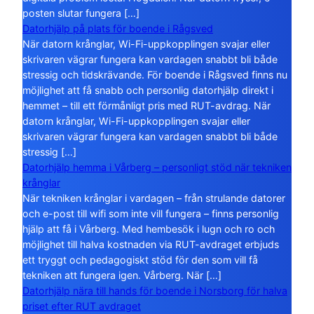
posten slutar fungera […]
Datorhjälp på plats för boende i Rågsved
När datorn krånglar, Wi-Fi-uppkopplingen svajar eller
skrivaren vägrar fungera kan vardagen snabbt bli både
stressig och tidskrävande. För boende i Rågsved finns nu
möjlighet att få snabb och personlig datorhjälp direkt i
hemmet – till ett förmånligt pris med RUT-avdrag. När
datorn krånglar, Wi-Fi-uppkopplingen svajar eller
skrivaren vägrar fungera kan vardagen snabbt bli både
stressig […]
Datorhjälp hemma i Vårberg – personligt stöd när tekniken
krånglar
När tekniken krånglar i vardagen – från strulande datorer
och e-post till wifi som inte vill fungera – finns personlig
hjälp att få i Vårberg. Med hembesök i lugn och ro och
möjlighet till halva kostnaden via RUT-avdraget erbjuds
ett tryggt och pedagogiskt stöd för den som vill få
tekniken att fungera igen. Vårberg. När […]
Datorhjälp nära till hands för boende i Norsborg för halva
priset efter RUT avdraget