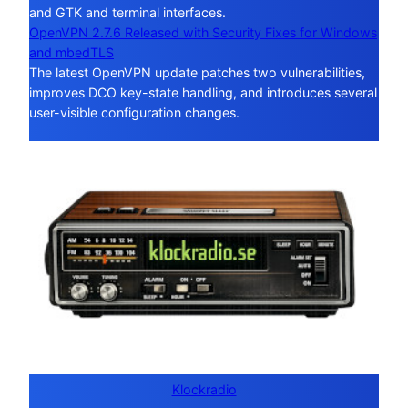
and GTK and terminal interfaces.
OpenVPN 2.7.6 Released with Security Fixes for Windows
and mbedTLS
The latest OpenVPN update patches two vulnerabilities,
improves DCO key-state handling, and introduces several
user-visible configuration changes.
Klockradio