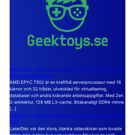
AMD EPYC 7302 – sexton kärnor byggda för servrar och
tunga arbetsstationer
AMD EPYC 7302 är en kraftfull serverprocessor med 16
kärnor och 32 trådar, utvecklad för virtualisering,
databaser och andra krävande arbetsuppgifter. Med Zen
2-arkitektur, 128 MB L3-cache, åttakanaligt DDR4-minne
[…]
LaserDisc – den jättelika filmskivan som visade vägen mot
DVD
LaserDisc var den stora, blanka videoskivan som lovade