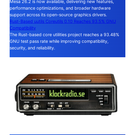
Mesa 26.2 is now available, delivering new features,
performance optimizations, and broader hardware
support across its open-source graphics drivers.
Rust-Based uutils Coreutils 0.10 Reaches 93.5% GNU
Compatibility
The Rust-based core utilities project reaches a 93.48%
GNU test pass rate while improving compatibility,
security, and reliability.