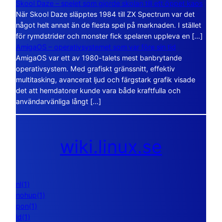
Skool Daze – spelet som gjorde skolan till ett öppet kaos
När Skool Daze släpptes 1984 till ZX Spectrum var det
något helt annat än de flesta spel på marknaden. I stället
för rymdstrider och monster fick spelaren uppleva en […]
AmigaOS – operativsystemet som var före sin tid
AmigaOS var ett av 1980-talets mest banbrytande
operativsystem. Med grafiskt gränssnitt, effektiv
multitasking, avancerat ljud och färgstark grafik visade
det att hemdatorer kunde vara både kraftfulla och
användarvänliga långt […]
wiki.linux.se
nl(1)
nohup(1)
pon(1)
ld(1)