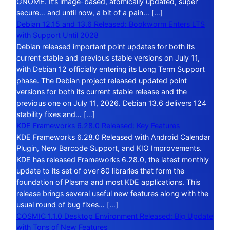
GNOME. It’s image-based, atomically updated, super
secure… and until now, a bit of a pain… […]
Debian 12.15 and 13.6 Released: Bookworm Enters LTS
with Support Until 2028
Debian released important point updates for both its
current stable and previous stable versions on July 11,
with Debian 12 officially entering its Long Term Support
phase. The Debian project released updated point
versions for both its current stable release and the
previous one on July 11, 2026. Debian 13.6 delivers 124
stability fixes and… […]
KDE Frameworks 6.28.0 Released: Key Features
KDE Frameworks 6.28.0 Released with Android Calendar
Plugin, New Barcode Support, and KIO Improvements.
KDE has released Frameworks 6.28.0, the latest monthly
update to its set of over 80 libraries that form the
foundation of Plasma and most KDE applications. This
release brings several useful new features along with the
usual round of bug fixes… […]
COSMIC 1.1.0 Desktop Environment Released: Big Update
with Tons of New Features