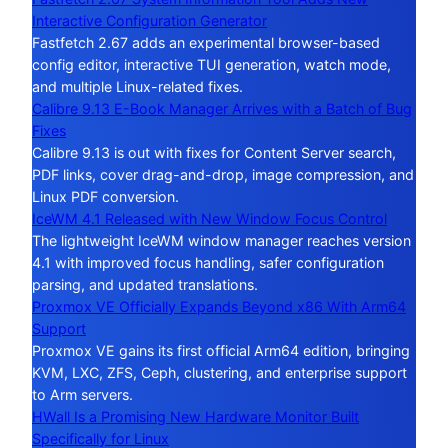
Interactive Configuration Generator
Fastfetch 2.67 adds an experimental browser-based
config editor, interactive TUI generation, watch mode,
and multiple Linux-related fixes.
Calibre 9.13 E-Book Manager Arrives with a Batch of Bug
Fixes
Calibre 9.13 is out with fixes for Content Server search,
PDF links, cover drag-and-drop, image compression, and
Linux PDF conversion.
IceWM 4.1 Released with New Window Focus Control
The lightweight IceWM window manager reaches version
4.1 with improved focus handling, safer configuration
parsing, and updated translations.
Proxmox VE Officially Expands Beyond x86 With Arm64
Support
Proxmox VE gains its first official Arm64 edition, bringing
KVM, LXC, ZFS, Ceph, clustering, and enterprise support
to Arm servers.
HWall Is a Promising New Hardware Monitor Built
Specifically for Linux