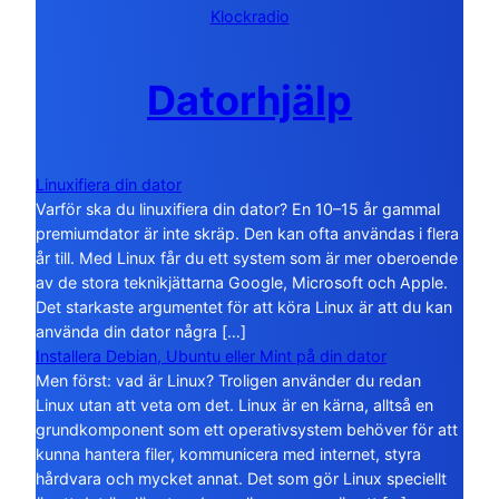
Klockradio
Datorhjälp
Linuxifiera din dator
Varför ska du linuxifiera din dator? En 10–15 år gammal
premiumdator är inte skräp. Den kan ofta användas i flera
år till. Med Linux får du ett system som är mer oberoende
av de stora teknikjättarna Google, Microsoft och Apple.
Det starkaste argumentet för att köra Linux är att du kan
använda din dator några […]
Installera Debian, Ubuntu eller Mint på din dator
Men först: vad är Linux? Troligen använder du redan
Linux utan att veta om det. Linux är en kärna, alltså en
grundkomponent som ett operativsystem behöver för att
kunna hantera filer, kommunicera med internet, styra
hårdvara och mycket annat. Det som gör Linux speciellt