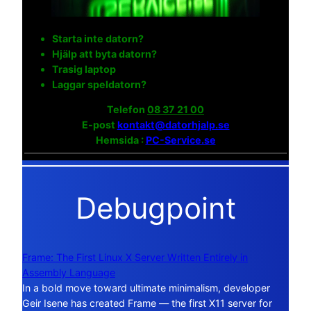
Starta inte datorn?
Hjälp att byta datorn?
Trasig laptop
Laggar speldatorn?
Telefon
08 37 21 00
E-post
kontakt@datorhjalp.se
Hemsida :
PC-Service.se
Debugpoint
Frame: The First Linux X Server Written Entirely in
Assembly Language
In a bold move toward ultimate minimalism, developer
Geir Isene has created Frame — the first X11 server for