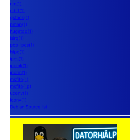
nm(1)
ndiff(1)
gstack(1)
pmap(1)
hugetop(1)
lsirq(1)
pcp-ipcs(1)
lsipc(1)
ipcs(1)
ipcmk(1)
ipcrm(1)
mkfifo(1)
mkfifo(1p)
uconv(1)
iconv(1)
Debian Source list