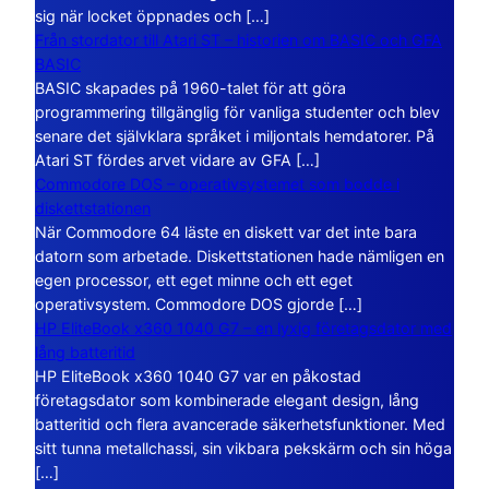
sig när locket öppnades och […]
Från stordator till Atari ST – historien om BASIC och GFA
BASIC
BASIC skapades på 1960-talet för att göra
programmering tillgänglig för vanliga studenter och blev
senare det självklara språket i miljontals hemdatorer. På
Atari ST fördes arvet vidare av GFA […]
Commodore DOS – operativsystemet som bodde i
diskettstationen
När Commodore 64 läste en diskett var det inte bara
datorn som arbetade. Diskettstationen hade nämligen en
egen processor, ett eget minne och ett eget
operativsystem. Commodore DOS gjorde […]
HP EliteBook x360 1040 G7 – en lyxig företagsdator med
lång batteritid
HP EliteBook x360 1040 G7 var en påkostad
företagsdator som kombinerade elegant design, lång
batteritid och flera avancerade säkerhetsfunktioner. Med
sitt tunna metallchassi, sin vikbara pekskärm och sin höga
[…]