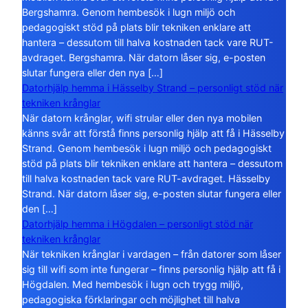
Bergshamra. Genom hembesök i lugn miljö och
pedagogiskt stöd på plats blir tekniken enklare att
hantera – dessutom till halva kostnaden tack vare RUT-
avdraget. Bergshamra. När datorn låser sig, e-posten
slutar fungera eller den nya […]
Datorhjälp hemma i Hässelby Strand – personligt stöd när
tekniken krånglar
När datorn krånglar, wifi strular eller den nya mobilen
känns svår att förstå finns personlig hjälp att få i Hässelby
Strand. Genom hembesök i lugn miljö och pedagogiskt
stöd på plats blir tekniken enklare att hantera – dessutom
till halva kostnaden tack vare RUT-avdraget. Hässelby
Strand. När datorn låser sig, e-posten slutar fungera eller
den […]
Datorhjälp hemma i Högdalen – personligt stöd när
tekniken krånglar
När tekniken krånglar i vardagen – från datorer som låser
sig till wifi som inte fungerar – finns personlig hjälp att få i
Högdalen. Med hembesök i lugn och trygg miljö,
pedagogiska förklaringar och möjlighet till halva