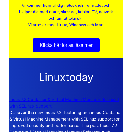
Vi kommer hem till dig i Stockholm området och
hjälper dig med dator, skrivare, kablar, TV, nätverk
och annat tekniskt.
Vi arbetar med Linux, Windows och Mac.
Klicka här för att läsa mer
Linuxtoday
Incus 7.2 Container & Virtual Machine Manager Released
with SELinux Support
Discover the new Incus 7.2, featuring enhanced Container
& Virtual Machine Management with SELinux support for
improved security and performance. The post Incus 7.2
Container & Virtual Machine Manager Released with