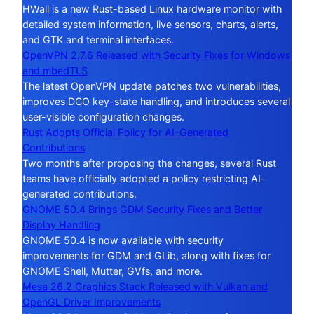
HWall is a new Rust-based Linux hardware monitor with
detailed system information, live sensors, charts, alerts,
and GTK and terminal interfaces.
OpenVPN 2.7.6 Released with Security Fixes for Windows
and mbedTLS
The latest OpenVPN update patches two vulnerabilities,
improves DCO key-state handling, and introduces several
user-visible configuration changes.
Rust Adopts Official Policy for AI-Generated
Contributions
Two months after proposing the changes, several Rust
teams have officially adopted a policy restricting AI-
generated contributions.
GNOME 50.4 Brings GDM Security Fixes and Better
Display Handling
GNOME 50.4 is now available with security
improvements for GDM and GLib, along with fixes for
GNOME Shell, Mutter, GVfs, and more.
Mesa 26.2 Graphics Stack Released with Vulkan and
OpenGL Driver Improvements