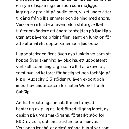
en ny molnsparningsfunktion som möjliggör
lagring av projekt på audio.com, vilket underlättar
tillgång från olika enheter och delning med andra.
Versionen inkluderar även pitch shifting, vilket
tillåter användare att ändra tonhöjden på ljudklipp
utan att påverka originalfilen, samt en funktion för
att automatiskt upptäcka tempo i ljudloopar.
I uppdateringen finns även nya funktioner som att
hoppa över skanning av plugins, ett uppdaterat
vertikalt zoomningsläge som alltid är aktiverat,
samt nya indikatorer för hastighet och tonhöjd på
klipp. Audacity 3.5 stöder nu även export och
import av undertexter i formaten WebVTT och
SubRip.
Andra förbättringar innefattar en förnyad
hantering av plugins, förbättrad tillgänglighet, ny
design på urvalsmarkörerna, förstärkt stöd för
BSD-system, och omstrukturerade menyer.
Versionen innehåller också många buggfixar som