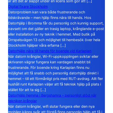
är att det är släppt under en licens som gör att […]
Digital fixare Stockholm
Datorproblem kan vara både frustrerande och
tidskrävande – men hjälp finns nära till hands. Hos
Datorhjälp i Bromma får du personlig och kunnig support,
oavsett om det gäller en trasig laptop, krånglande e-post
eller installation av ny teknik i hemmet. Med butik på
Orrspelsvägen 13 och möjlighet till hembesök över hela
Stockholm hjälper våra erfarna […]
Datorhjälp nära till hands för boende vid Karlaplan
När datorn krånglar, Wi-Fi-uppkopplingen sviktar eller
skrivaren vägrar fungera kan vardagen snabbt bli
frustrerande. För boende kring Karlaplan finns nu
möjlighet att få snabb och personlig datorhjälp direkt i
hemmet – till ett förmånligt pris med RUT-avdrag. Allt fler
hushåll runt Karlaplan väljer att få teknisk hjälp på plats i
stället för att ta sig […]
Datorhjälp hemma i Bergshamra – personligt stöd när
tekniken krånglar
När datorn krånglar, wifi slutar fungera eller den nya
mobilen känns svår att förstå finns personlig hjälp att få i