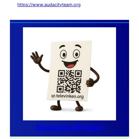
https://www.audacityteam.org
Skapa egna QR-koder