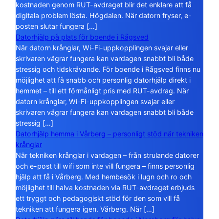
kostnaden genom RUT-avdraget blir det enklare att få
digitala problem lösta. Högdalen. När datorn fryser, e-
posten slutar fungera […]
Datorhjälp på plats för boende i Rågsved
När datorn krånglar, Wi-Fi-uppkopplingen svajar eller
skrivaren vägrar fungera kan vardagen snabbt bli både
stressig och tidskrävande. För boende i Rågsved finns nu
möjlighet att få snabb och personlig datorhjälp direkt i
hemmet – till ett förmånligt pris med RUT-avdrag. När
datorn krånglar, Wi-Fi-uppkopplingen svajar eller
skrivaren vägrar fungera kan vardagen snabbt bli både
stressig […]
Datorhjälp hemma i Vårberg – personligt stöd när tekniken
krånglar
När tekniken krånglar i vardagen – från strulande datorer
och e-post till wifi som inte vill fungera – finns personlig
hjälp att få i Vårberg. Med hembesök i lugn och ro och
möjlighet till halva kostnaden via RUT-avdraget erbjuds
ett tryggt och pedagogiskt stöd för den som vill få
tekniken att fungera igen. Vårberg. När […]