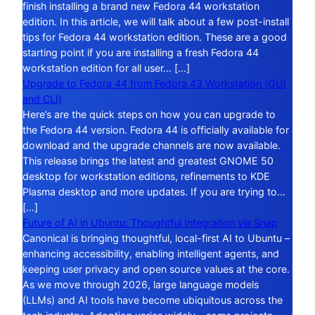
finish installing a brand new Fedora 44 workstation
edition. In this article, we will talk about a few post-install
tips for Fedora 44 workstation edition. These are a good
starting point if you are installing a fresh Fedora 44
workstation edition for all user… […]
Upgrade to Fedora 44 from Fedora 43 Workstation (GUI
and CLI)
Here’s are the quick steps on how you can upgrade to
the Fedora 44 version. Fedora 44 is officially available for
download and the upgrade channels are now available.
This release brings the latest and greatest GNOME 50
desktop for workstation editions, refinements to KDE
Plasma desktop and more updates. If you are trying to…
[…]
Future of AI in Ubuntu: Thoughtful Integration via Snap
Canonical is bringing thoughtful, local-first AI to Ubuntu –
enhancing accessibility, enabling intelligent agents, and
keeping user privacy and open source values at the core.
As we move through 2026, large language models
(LLMs) and AI tools have become ubiquitous across the