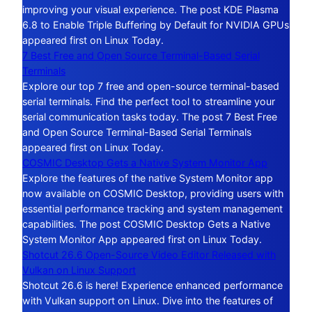
improving your visual experience. The post KDE Plasma
6.8 to Enable Triple Buffering by Default for NVIDIA GPUs
appeared first on Linux Today.
7 Best Free and Open Source Terminal-Based Serial
Terminals
Explore our top 7 free and open-source terminal-based
serial terminals. Find the perfect tool to streamline your
serial communication tasks today. The post 7 Best Free
and Open Source Terminal-Based Serial Terminals
appeared first on Linux Today.
COSMIC Desktop Gets a Native System Monitor App
Explore the features of the native System Monitor app
now available on COSMIC Desktop, providing users with
essential performance tracking and system management
capabilities. The post COSMIC Desktop Gets a Native
System Monitor App appeared first on Linux Today.
Shotcut 26.6 Open-Source Video Editor Released with
Vulkan on Linux Support
Shotcut 26.6 is here! Experience enhanced performance
with Vulkan support on Linux. Dive into the features of