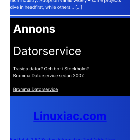
tech industry. Adoption varies widely – some projects
dive in headfirst, while others… […]
Annons
Datorservice
Trasiga dator? Och bor i Stockholm?
Bromma Datorservice sedan 2007.
Bromma Datorservice
Linuxiac.com
Fastfetch 2.67 System Information Tool Adds New