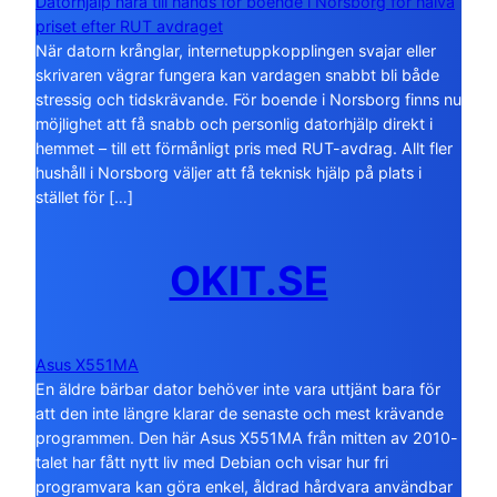
Datorhjälp nära till hands för boende i Norsborg för halva
priset efter RUT avdraget
När datorn krånglar, internetuppkopplingen svajar eller
skrivaren vägrar fungera kan vardagen snabbt bli både
stressig och tidskrävande. För boende i Norsborg finns nu
möjlighet att få snabb och personlig datorhjälp direkt i
hemmet – till ett förmånligt pris med RUT-avdrag. Allt fler
hushåll i Norsborg väljer att få teknisk hjälp på plats i
stället för […]
OKIT.SE
Asus X551MA
En äldre bärbar dator behöver inte vara uttjänt bara för
att den inte längre klarar de senaste och mest krävande
programmen. Den här Asus X551MA från mitten av 2010-
talet har fått nytt liv med Debian och visar hur fri
programvara kan göra enkel, åldrad hårdvara användbar