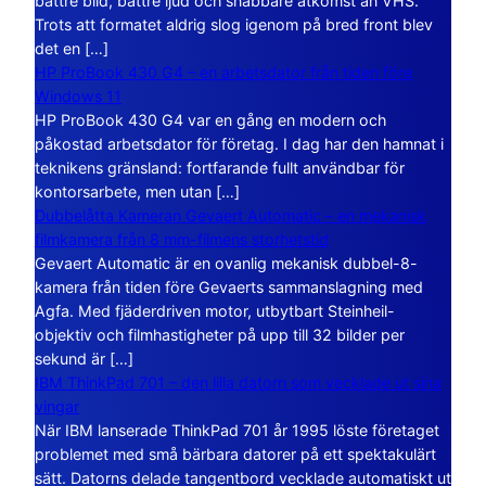
bättre bild, bättre ljud och snabbare åtkomst än VHS.
Trots att formatet aldrig slog igenom på bred front blev
det en […]
HP ProBook 430 G4 – en arbetsdator från tiden före
Windows 11
HP ProBook 430 G4 var en gång en modern och
påkostad arbetsdator för företag. I dag har den hamnat i
teknikens gränsland: fortfarande fullt användbar för
kontorsarbete, men utan […]
Dubbelåtta Kameran Gevaert Automatic – en mekanisk
filmkamera från 8 mm-filmens storhetstid
Gevaert Automatic är en ovanlig mekanisk dubbel-8-
kamera från tiden före Gevaerts sammanslagning med
Agfa. Med fjäderdriven motor, utbytbart Steinheil-
objektiv och filmhastigheter på upp till 32 bilder per
sekund är […]
IBM ThinkPad 701 – den lilla datorn som vecklade ut sina
vingar
När IBM lanserade ThinkPad 701 år 1995 löste företaget
problemet med små bärbara datorer på ett spektakulärt
sätt. Datorns delade tangentbord vecklade automatiskt ut