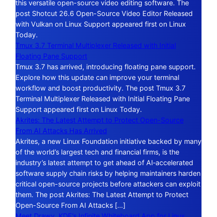
this versatile open-source video editing software. The
post Shotcut 26.6 Open-Source Video Editor Released
with Vulkan on Linux Support appeared first on Linux
Today.
Tmux 3.7 Terminal Multiplexer Released with Initial
Floating Pane Support
Tmux 3.7 has arrived, introducing floating pane support.
Explore how this update can improve your terminal
workflow and boost productivity. The post Tmux 3.7
Terminal Multiplexer Released with Initial Floating Pane
Support appeared first on Linux Today.
Akrites: The Latest Attempt to Protect Open-Source
From AI Attacks Has Arrived
Akrites, a new Linux Foundation initiative backed by many
of the world’s largest tech and financial firms, is the
industry’s latest attempt to get ahead of AI‑accelerated
software supply chain risks by helping maintainers harden
critical open-source projects before attackers can exploit
them. The post Akrites: The Latest Attempt to Protect
Open-Source From AI Attacks […]
Meet Drawy, KDE’s Infinite Whiteboard App for Linux