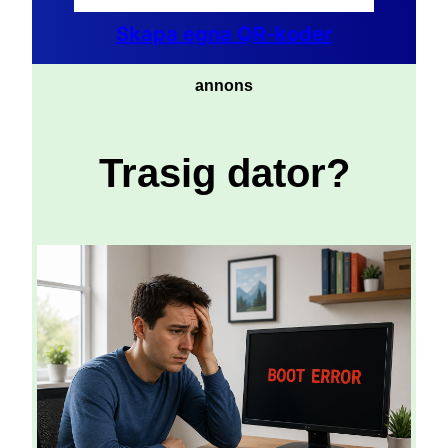
Skapa egna QR-koder
annons
Trasig dator?