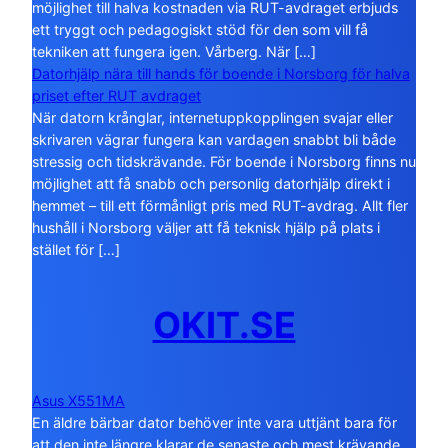
möjlighet till halva kostnaden via RUT-avdraget erbjuds
ett tryggt och pedagogiskt stöd för den som vill få
tekniken att fungera igen. Vårberg. När […]
Datorhjälp nära till hands för boende i Norsborg för halva
priset efter RUT avdraget
När datorn krånglar, internetuppkopplingen svajar eller
skrivaren vägrar fungera kan vardagen snabbt bli både
stressig och tidskrävande. För boende i Norsborg finns nu
möjlighet att få snabb och personlig datorhjälp direkt i
hemmet – till ett förmånligt pris med RUT-avdrag. Allt fler
hushåll i Norsborg väljer att få teknisk hjälp på plats i
stället för […]
OKIT.SE
Asus X551MA
En äldre bärbar dator behöver inte vara uttjänt bara för
att den inte längre klarar de senaste och mest krävande