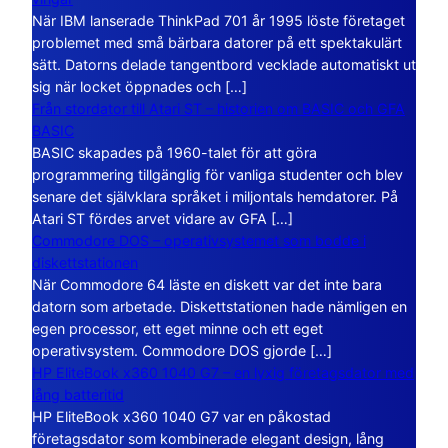
När IBM lanserade ThinkPad 701 år 1995 löste företaget
problemet med små bärbara datorer på ett spektakulärt
sätt. Datorns delade tangentbord vecklade automatiskt ut
sig när locket öppnades och […]
Från stordator till Atari ST – historien om BASIC och GFA
BASIC
BASIC skapades på 1960-talet för att göra
programmering tillgänglig för vanliga studenter och blev
senare det självklara språket i miljontals hemdatorer. På
Atari ST fördes arvet vidare av GFA […]
Commodore DOS – operativsystemet som bodde i
diskettstationen
När Commodore 64 läste en diskett var det inte bara
datorn som arbetade. Diskettstationen hade nämligen en
egen processor, ett eget minne och ett eget
operativsystem. Commodore DOS gjorde […]
HP EliteBook x360 1040 G7 – en lyxig företagsdator med
lång batteritid
HP EliteBook x360 1040 G7 var en påkostad
företagsdator som kombinerade elegant design, lång