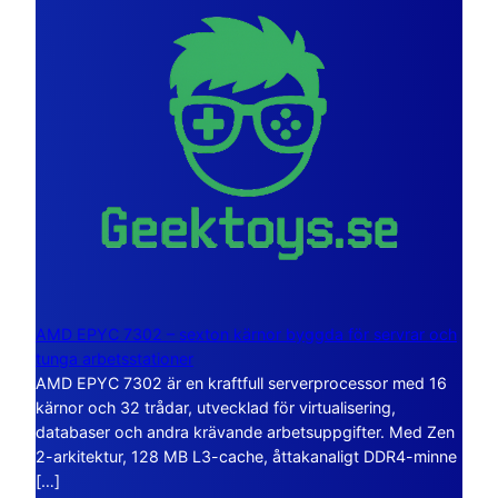
AMD EPYC 7302 – sexton kärnor byggda för servrar och
tunga arbetsstationer
AMD EPYC 7302 är en kraftfull serverprocessor med 16
kärnor och 32 trådar, utvecklad för virtualisering,
databaser och andra krävande arbetsuppgifter. Med Zen
2-arkitektur, 128 MB L3-cache, åttakanaligt DDR4-minne
[…]