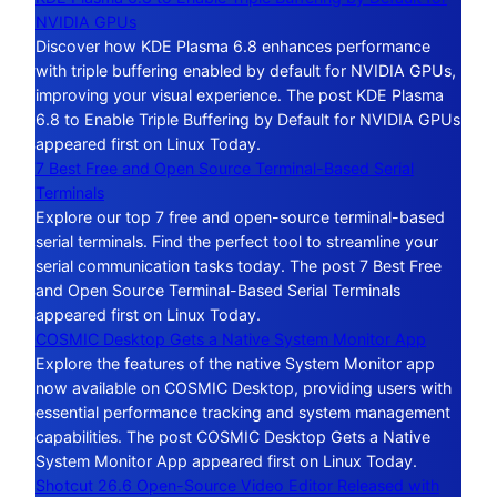
NVIDIA GPUs
Discover how KDE Plasma 6.8 enhances performance
with triple buffering enabled by default for NVIDIA GPUs,
improving your visual experience. The post KDE Plasma
6.8 to Enable Triple Buffering by Default for NVIDIA GPUs
appeared first on Linux Today.
7 Best Free and Open Source Terminal-Based Serial
Terminals
Explore our top 7 free and open-source terminal-based
serial terminals. Find the perfect tool to streamline your
serial communication tasks today. The post 7 Best Free
and Open Source Terminal-Based Serial Terminals
appeared first on Linux Today.
COSMIC Desktop Gets a Native System Monitor App
Explore the features of the native System Monitor app
now available on COSMIC Desktop, providing users with
essential performance tracking and system management
capabilities. The post COSMIC Desktop Gets a Native
System Monitor App appeared first on Linux Today.
Shotcut 26.6 Open-Source Video Editor Released with