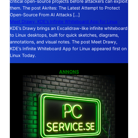
critical open-source projects before attackers can exploit
them. The post Akrites: The Latest Attempt to Protect
Open-Source From AI Attacks […]
Meet Drawy, KDE’s Infinite Whiteboard App for Linux
KDE’s Drawy brings an Excalidraw-like infinite whiteboard
to Linux desktops, built for quick sketches, diagrams,
annotations, and visual notes. The post Meet Drawy,
KDE’s Infinite Whiteboard App for Linux appeared first on
Linux Today.
ANNONS