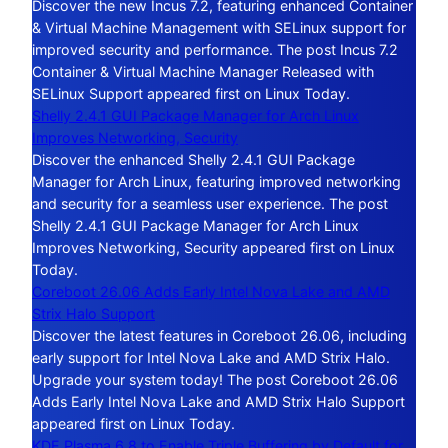
Discover the new Incus 7.2, featuring enhanced Container
& Virtual Machine Management with SELinux support for
improved security and performance. The post Incus 7.2
Container & Virtual Machine Manager Released with
SELinux Support appeared first on Linux Today.
Shelly 2.4.1 GUI Package Manager for Arch Linux
Improves Networking, Security
Discover the enhanced Shelly 2.4.1 GUI Package
Manager for Arch Linux, featuring improved networking
and security for a seamless user experience. The post
Shelly 2.4.1 GUI Package Manager for Arch Linux
Improves Networking, Security appeared first on Linux
Today.
Coreboot 26.06 Adds Early Intel Nova Lake and AMD
Strix Halo Support
Discover the latest features in Coreboot 26.06, including
early support for Intel Nova Lake and AMD Strix Halo.
Upgrade your system today! The post Coreboot 26.06
Adds Early Intel Nova Lake and AMD Strix Halo Support
appeared first on Linux Today.
KDE Plasma 6.8 to Enable Triple Buffering by Default for