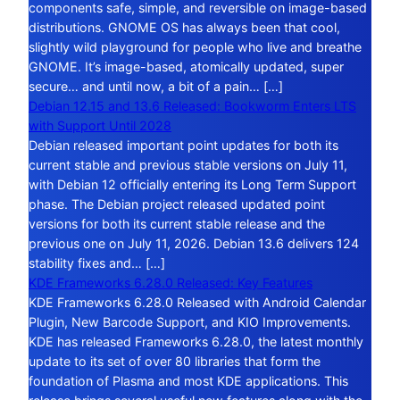
components safe, simple, and reversible on image-based
distributions. GNOME OS has always been that cool,
slightly wild playground for people who live and breathe
GNOME. It’s image-based, atomically updated, super
secure… and until now, a bit of a pain… […]
Debian 12.15 and 13.6 Released: Bookworm Enters LTS
with Support Until 2028
Debian released important point updates for both its
current stable and previous stable versions on July 11,
with Debian 12 officially entering its Long Term Support
phase. The Debian project released updated point
versions for both its current stable release and the
previous one on July 11, 2026. Debian 13.6 delivers 124
stability fixes and… […]
KDE Frameworks 6.28.0 Released: Key Features
KDE Frameworks 6.28.0 Released with Android Calendar
Plugin, New Barcode Support, and KIO Improvements.
KDE has released Frameworks 6.28.0, the latest monthly
update to its set of over 80 libraries that form the
foundation of Plasma and most KDE applications. This