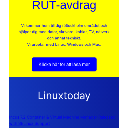
RUT-avdrag
Vi kommer hem till dig i Stockholm området och
hjälper dig med dator, skrivare, kablar, TV, nätverk
och annat tekniskt.
Vi arbetar med Linux, Windows och Mac.
Klicka här för att läsa mer
Linuxtoday
Incus 7.2 Container & Virtual Machine Manager Released
with SELinux Support