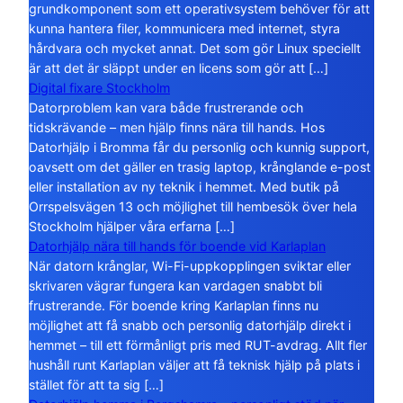
grundkomponent som ett operativsystem behöver för att
kunna hantera filer, kommunicera med internet, styra
hårdvara och mycket annat. Det som gör Linux speciellt
är att det är släppt under en licens som gör att […]
Digital fixare Stockholm
Datorproblem kan vara både frustrerande och
tidskrävande – men hjälp finns nära till hands. Hos
Datorhjälp i Bromma får du personlig och kunnig support,
oavsett om det gäller en trasig laptop, krånglande e-post
eller installation av ny teknik i hemmet. Med butik på
Orrspelsvägen 13 och möjlighet till hembesök över hela
Stockholm hjälper våra erfarna […]
Datorhjälp nära till hands för boende vid Karlaplan
När datorn krånglar, Wi-Fi-uppkopplingen sviktar eller
skrivaren vägrar fungera kan vardagen snabbt bli
frustrerande. För boende kring Karlaplan finns nu
möjlighet att få snabb och personlig datorhjälp direkt i
hemmet – till ett förmånligt pris med RUT-avdrag. Allt fler
hushåll runt Karlaplan väljer att få teknisk hjälp på plats i
stället för att ta sig […]