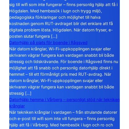
sig till wifi som inte fungerar – finns personlig hjälp att få i
Högdalen. Med hembesök i lugn och trygg miljö,
pedagogiska förklaringar och möjlighet till halva
kostnaden genom RUT-avdraget blir det enklare att få
digitala problem lösta. Högdalen. När datorn fryser, e-
posten slutar fungera […]
Datorhjälp på plats för boende i Rågsved
När datorn krånglar, Wi-Fi-uppkopplingen svajar eller
skrivaren vägrar fungera kan vardagen snabbt bli både
stressig och tidskrävande. För boende i Rågsved finns nu
möjlighet att få snabb och personlig datorhjälp direkt i
hemmet – till ett förmånligt pris med RUT-avdrag. När
datorn krånglar, Wi-Fi-uppkopplingen svajar eller
skrivaren vägrar fungera kan vardagen snabbt bli både
stressig […]
Datorhjälp hemma i Vårberg – personligt stöd när tekniken
krånglar
När tekniken krånglar i vardagen – från strulande datorer
och e-post till wifi som inte vill fungera – finns personlig
hjälp att få i Vårberg. Med hembesök i lugn och ro och