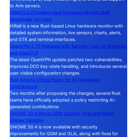
to Arm servers.
HWall Is a Promising New Hardware Monitor Built
Specifically for Linux
HWall is a new Rust-based Linux hardware monitor with
detailed system information, live sensors, charts, alerts,
and GTK and terminal interfaces.
OpenVPN 2.7.6 Released with Security Fixes for Windows
and mbedTLS
The latest OpenVPN update patches two vulnerabilities,
improves DCO key-state handling, and introduces several
user-visible configuration changes.
Rust Adopts Official Policy for AI-Generated
Contributions
Two months after proposing the changes, several Rust
teams have officially adopted a policy restricting AI-
generated contributions.
GNOME 50.4 Brings GDM Security Fixes and Better
Display Handling
GNOME 50.4 is now available with security
improvements for GDM and GLib, along with fixes for