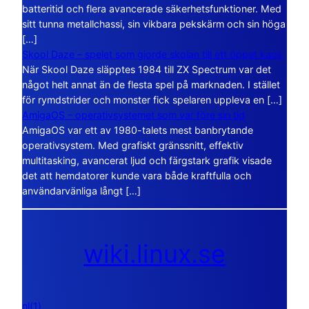
batteritid och flera avancerade säkerhetsfunktioner. Med
sitt tunna metallchassi, sin vikbara pekskärm och sin höga
[…]
Skool Daze – spelet som gjorde skolan till ett öppet kaos
När Skool Daze släpptes 1984 till ZX Spectrum var det
något helt annat än de flesta spel på marknaden. I stället
för rymdstrider och monster fick spelaren uppleva en […]
AmigaOS – operativsystemet som var före sin tid
AmigaOS var ett av 1980-talets mest banbrytande
operativsystem. Med grafiskt gränssnitt, effektiv
multitasking, avancerat ljud och färgstark grafik visade
det att hemdatorer kunde vara både kraftfulla och
användarvänliga långt […]
wiki.linux.se
nl(1)