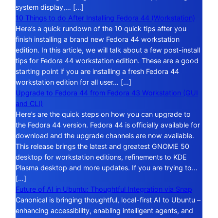
system display,… […]
10 Things to do After Installing Fedora 44 (Workstation)
Here’s a quick rundown of the 10 quick tips after you
finish installing a brand new Fedora 44 workstation
edition. In this article, we will talk about a few post-install
tips for Fedora 44 workstation edition. These are a good
starting point if you are installing a fresh Fedora 44
workstation edition for all user… […]
Upgrade to Fedora 44 from Fedora 43 Workstation (GUI
and CLI)
Here’s are the quick steps on how you can upgrade to
the Fedora 44 version. Fedora 44 is officially available for
download and the upgrade channels are now available.
This release brings the latest and greatest GNOME 50
desktop for workstation editions, refinements to KDE
Plasma desktop and more updates. If you are trying to…
[…]
Future of AI in Ubuntu: Thoughtful Integration via Snap
Canonical is bringing thoughtful, local-first AI to Ubuntu –
enhancing accessibility, enabling intelligent agents, and