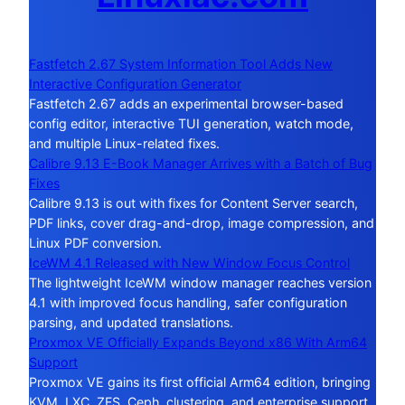
Fastfetch 2.67 System Information Tool Adds New
Interactive Configuration Generator
Fastfetch 2.67 adds an experimental browser-based
config editor, interactive TUI generation, watch mode,
and multiple Linux-related fixes.
Calibre 9.13 E-Book Manager Arrives with a Batch of Bug
Fixes
Calibre 9.13 is out with fixes for Content Server search,
PDF links, cover drag-and-drop, image compression, and
Linux PDF conversion.
IceWM 4.1 Released with New Window Focus Control
The lightweight IceWM window manager reaches version
4.1 with improved focus handling, safer configuration
parsing, and updated translations.
Proxmox VE Officially Expands Beyond x86 With Arm64
Support
Proxmox VE gains its first official Arm64 edition, bringing
KVM, LXC, ZFS, Ceph, clustering, and enterprise support