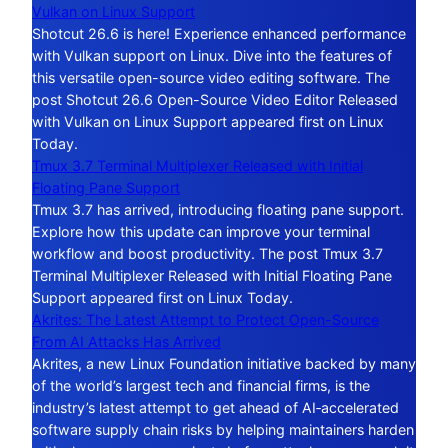
Vulkan on Linux Support
Shotcut 26.6 is here! Experience enhanced performance
with Vulkan support on Linux. Dive into the features of
this versatile open-source video editing software. The
post Shotcut 26.6 Open-Source Video Editor Released
with Vulkan on Linux Support appeared first on Linux
Today.
Tmux 3.7 Terminal Multiplexer Released with Initial
Floating Pane Support
Tmux 3.7 has arrived, introducing floating pane support.
Explore how this update can improve your terminal
workflow and boost productivity. The post Tmux 3.7
Terminal Multiplexer Released with Initial Floating Pane
Support appeared first on Linux Today.
Akrites: The Latest Attempt to Protect Open-Source
From AI Attacks Has Arrived
Akrites, a new Linux Foundation initiative backed by many
of the world’s largest tech and financial firms, is the
industry’s latest attempt to get ahead of AI‑accelerated
software supply chain risks by helping maintainers harden