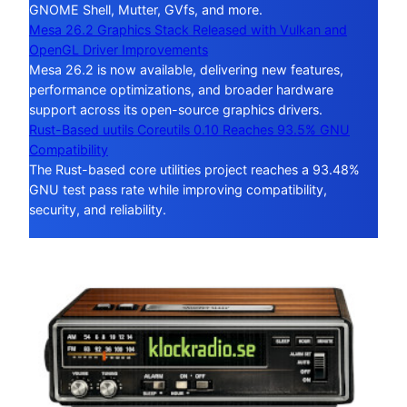
GNOME Shell, Mutter, GVfs, and more.
Mesa 26.2 Graphics Stack Released with Vulkan and
OpenGL Driver Improvements
Mesa 26.2 is now available, delivering new features,
performance optimizations, and broader hardware
support across its open-source graphics drivers.
Rust-Based uutils Coreutils 0.10 Reaches 93.5% GNU
Compatibility
The Rust-based core utilities project reaches a 93.48%
GNU test pass rate while improving compatibility,
security, and reliability.