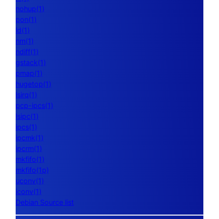
nohup(1)
pon(1)
ld(1)
nm(1)
ndiff(1)
gstack(1)
pmap(1)
hugetop(1)
lsirq(1)
pcp-ipcs(1)
lsipc(1)
ipcs(1)
ipcmk(1)
ipcrm(1)
mkfifo(1)
mkfifo(1p)
uconv(1)
iconv(1)
Debian Source list