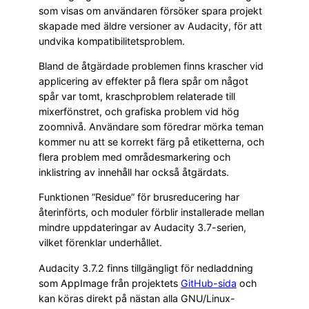
som visas om användaren försöker spara projekt
skapade med äldre versioner av Audacity, för att
undvika kompatibilitetsproblem.
Bland de åtgärdade problemen finns krascher vid
applicering av effekter på flera spår om något
spår var tomt, kraschproblem relaterade till
mixerfönstret, och grafiska problem vid hög
zoomnivå. Användare som föredrar mörka teman
kommer nu att se korrekt färg på etiketterna, och
flera problem med områdesmarkering och
inklistring av innehåll har också åtgärdats.
Funktionen ”Residue” för brusreducering har
återinförts, och moduler förblir installerade mellan
mindre uppdateringar av Audacity 3.7-serien,
vilket förenklar underhållet.
Audacity 3.7.2 finns tillgängligt för nedladdning
som AppImage från projektets
GitHub-sida
och
kan köras direkt på nästan alla GNU/Linux-