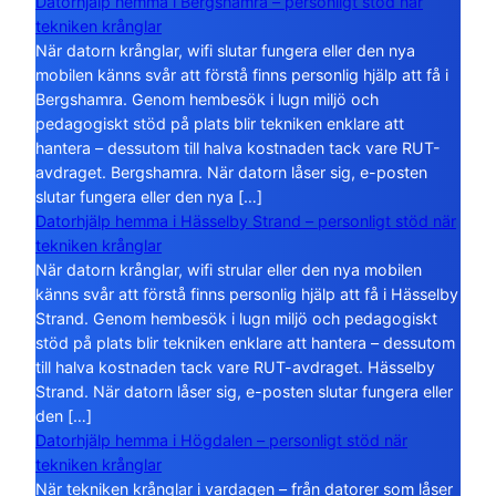
Datorhjälp hemma i Bergshamra – personligt stöd när
tekniken krånglar
När datorn krånglar, wifi slutar fungera eller den nya
mobilen känns svår att förstå finns personlig hjälp att få i
Bergshamra. Genom hembesök i lugn miljö och
pedagogiskt stöd på plats blir tekniken enklare att
hantera – dessutom till halva kostnaden tack vare RUT-
avdraget. Bergshamra. När datorn låser sig, e-posten
slutar fungera eller den nya […]
Datorhjälp hemma i Hässelby Strand – personligt stöd när
tekniken krånglar
När datorn krånglar, wifi strular eller den nya mobilen
känns svår att förstå finns personlig hjälp att få i Hässelby
Strand. Genom hembesök i lugn miljö och pedagogiskt
stöd på plats blir tekniken enklare att hantera – dessutom
till halva kostnaden tack vare RUT-avdraget. Hässelby
Strand. När datorn låser sig, e-posten slutar fungera eller
den […]
Datorhjälp hemma i Högdalen – personligt stöd när
tekniken krånglar
När tekniken krånglar i vardagen – från datorer som låser