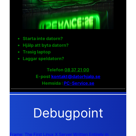
Starta inte datorn?
Hjälp att byta datorn?
Trasig laptop
Laggar speldatorn?
Telefon
08 37 21 00
E-post
kontakt@datorhjalp.se
Hemsida :
PC-Service.se
Debugpoint
Frame: The First Linux X Server Written Entirely in