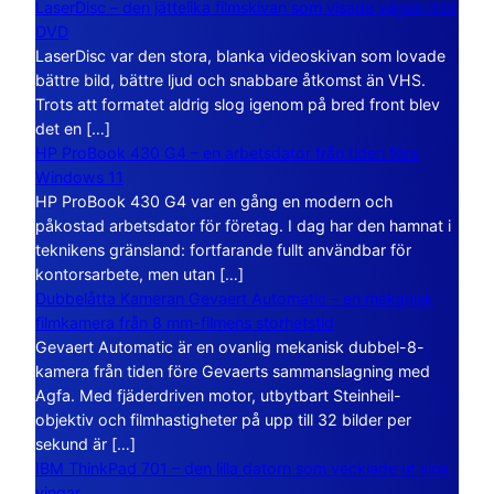
LaserDisc – den jättelika filmskivan som visade vägen mot
DVD
LaserDisc var den stora, blanka videoskivan som lovade
bättre bild, bättre ljud och snabbare åtkomst än VHS.
Trots att formatet aldrig slog igenom på bred front blev
det en […]
HP ProBook 430 G4 – en arbetsdator från tiden före
Windows 11
HP ProBook 430 G4 var en gång en modern och
påkostad arbetsdator för företag. I dag har den hamnat i
teknikens gränsland: fortfarande fullt användbar för
kontorsarbete, men utan […]
Dubbelåtta Kameran Gevaert Automatic – en mekanisk
filmkamera från 8 mm-filmens storhetstid
Gevaert Automatic är en ovanlig mekanisk dubbel-8-
kamera från tiden före Gevaerts sammanslagning med
Agfa. Med fjäderdriven motor, utbytbart Steinheil-
objektiv och filmhastigheter på upp till 32 bilder per
sekund är […]
IBM ThinkPad 701 – den lilla datorn som vecklade ut sina
vingar