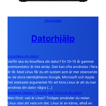
Klockradio
Datorhjälp
Linuxifiera din dator
Varför ska du linuxifiera din dator? En 10–15 år gammal
premiumdator är inte skräp. Den kan ofta användas i flera
år till. Med Linux får du ett system som är mer oberoende
av de stora teknikjättarna Google, Microsoft och Apple.
Det starkaste argumentet för att köra Linux är att du kan
använda din dator några […]
Installera Debian, Ubuntu eller Mint på din dator
Men först: vad är Linux? Troligen använder du redan
Linux utan att veta om det. Linux är en kärna, alltså en