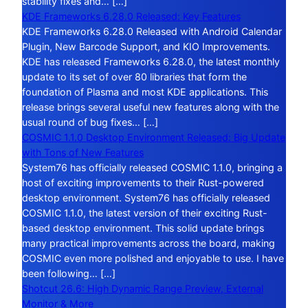
stability fixes and… […]
KDE Frameworks 6.28.0 Released: Key Features
KDE Frameworks 6.28.0 Released with Android Calendar
Plugin, New Barcode Support, and KIO Improvements.
KDE has released Frameworks 6.28.0, the latest monthly
update to its set of over 80 libraries that form the
foundation of Plasma and most KDE applications. This
release brings several useful new features along with the
usual round of bug fixes… […]
COSMIC 1.1.0 Desktop Environment Released: Big Update
with Tons of New Features
System76 has officially released COSMIC 1.1.0, bringing a
host of exciting improvements to their Rust-powered
desktop environment. System76 has officially released
COSMIC 1.1.0, the latest version of their exciting Rust-
based desktop environment. This solid update brings
many practical improvements across the board, making
COSMIC even more polished and enjoyable to use. I have
been following… […]
Shotcut 26.6: High Dynamic Range Preview, External
Monitor & More