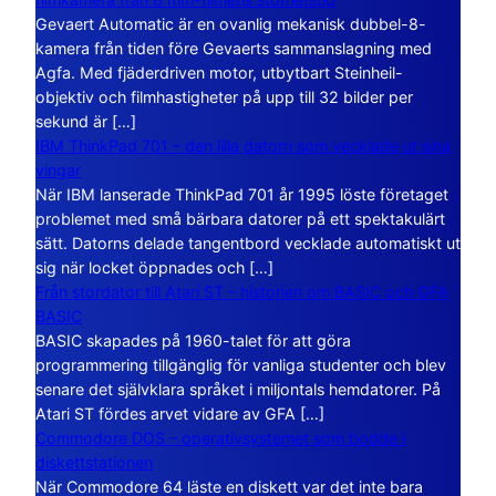
Gevaert Automatic är en ovanlig mekanisk dubbel-8-
kamera från tiden före Gevaerts sammanslagning med
Agfa. Med fjäderdriven motor, utbytbart Steinheil-
objektiv och filmhastigheter på upp till 32 bilder per
sekund är […]
IBM ThinkPad 701 – den lilla datorn som vecklade ut sina
vingar
När IBM lanserade ThinkPad 701 år 1995 löste företaget
problemet med små bärbara datorer på ett spektakulärt
sätt. Datorns delade tangentbord vecklade automatiskt ut
sig när locket öppnades och […]
Från stordator till Atari ST – historien om BASIC och GFA
BASIC
BASIC skapades på 1960-talet för att göra
programmering tillgänglig för vanliga studenter och blev
senare det självklara språket i miljontals hemdatorer. På
Atari ST fördes arvet vidare av GFA […]
Commodore DOS – operativsystemet som bodde i
diskettstationen
När Commodore 64 läste en diskett var det inte bara