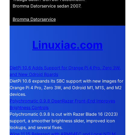
Bromma Datorservice sedan 2007.
Bromma Datorservice
Linuxiac.com
DietPi 10.6 Adds Support for Orange Pi 4 Pro, Zero 3W,
and New Odroid Boards
DietPi 10.6 expands its SBC support with new images for
Orange Pi 4 Pro, Zero 3W, and Odroid M1, M1S, and M2
devices.
Polychromatic 0.9.8 OpenRazer Front-End Improves
Brightness Controls
Polychromatic 0.9.8 is out with Razer Blade 16 (2023)
support, a smoother brightness slider, improved icon
lookups, and several fixes.
Wine 11.15 Released with ARM64EC and Local NTLM