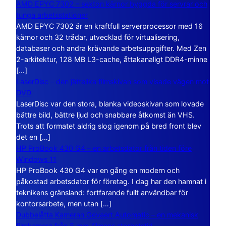
AMD EPYC 7302 – sexton kärnor byggda för servrar och
tunga arbetsstationer
AMD EPYC 7302 är en kraftfull serverprocessor med 16
kärnor och 32 trådar, utvecklad för virtualisering,
databaser och andra krävande arbetsuppgifter. Med Zen
2-arkitektur, 128 MB L3-cache, åttakanaligt DDR4-minne
[…]
LaserDisc – den jättelika filmskivan som visade vägen mot
DVD
LaserDisc var den stora, blanka videoskivan som lovade
bättre bild, bättre ljud och snabbare åtkomst än VHS.
Trots att formatet aldrig slog igenom på bred front blev
det en […]
HP ProBook 430 G4 – en arbetsdator från tiden före
Windows 11
HP ProBook 430 G4 var en gång en modern och
påkostad arbetsdator för företag. I dag har den hamnat i
teknikens gränsland: fortfarande fullt användbar för
kontorsarbete, men utan […]
Dubbelåtta Kameran Gevaert Automatic – en mekanisk
filmkamera från 8 mm-filmens storhetstid