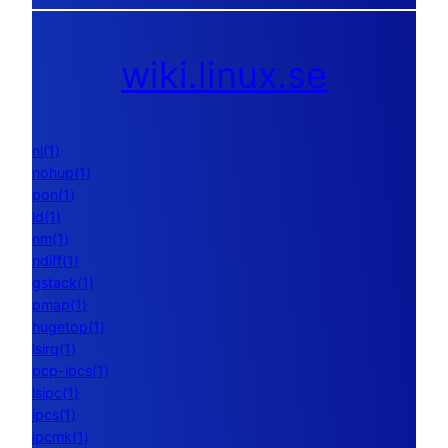
wiki.linux.se
nl(1)
nohup(1)
pon(1)
ld(1)
nm(1)
ndiff(1)
gstack(1)
pmap(1)
hugetop(1)
lsirq(1)
pcp-ipcs(1)
lsipc(1)
ipcs(1)
ipcmk(1)