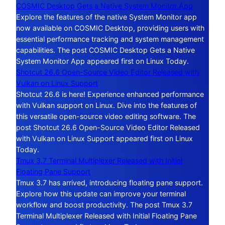
COSMIC Desktop Gets a Native System Monitor App
Explore the features of the native System Monitor app
now available on COSMIC Desktop, providing users with
essential performance tracking and system management
capabilities. The post COSMIC Desktop Gets a Native
System Monitor App appeared first on Linux Today.
Shotcut 26.6 Open-Source Video Editor Released with
Vulkan on Linux Support
Shotcut 26.6 is here! Experience enhanced performance
with Vulkan support on Linux. Dive into the features of
this versatile open-source video editing software. The
post Shotcut 26.6 Open-Source Video Editor Released
with Vulkan on Linux Support appeared first on Linux
Today.
Tmux 3.7 Terminal Multiplexer Released with Initial
Floating Pane Support
Tmux 3.7 has arrived, introducing floating pane support.
Explore how this update can improve your terminal
workflow and boost productivity. The post Tmux 3.7
Terminal Multiplexer Released with Initial Floating Pane