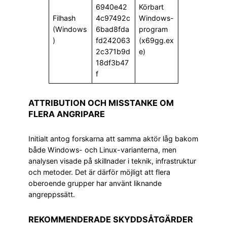
6940e42
Körbart
Filhash
4c97492c
Windows-
(Windows
6bad8fda
program
)
fd242063
(x69gg.ex
2c371b9d
e)
18df3b47
f
ATTRIBUTION OCH MISSTANKE OM
FLERA ANGRIPARE
Initialt antog forskarna att samma aktör låg bakom
både Windows- och Linux-varianterna, men
analysen visade på skillnader i teknik, infrastruktur
och metoder. Det är därför möjligt att flera
oberoende grupper har använt liknande
angreppssätt.
REKOMMENDERADE SKYDDSÅTGÄRDER