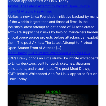
Support appeared first on Linux Today.
Akrites: The Latest Attempt to Protect Open-Source
From AI Attacks Has Arrived
Akrites, a new Linux Foundation initiative backed by many
of the world’s largest tech and financial firms, is the
industry’s latest attempt to get ahead of AI‑accelerated
software supply chain risks by helping maintainers harden
critical open-source projects before attackers can exploit
them. The post Akrites: The Latest Attempt to Protect
Open-Source From AI Attacks […]
Meet Drawy, KDE’s Infinite Whiteboard App for Linux
KDE’s Drawy brings an Excalidraw-like infinite whiteboard
to Linux desktops, built for quick sketches, diagrams,
annotations, and visual notes. The post Meet Drawy,
KDE’s Infinite Whiteboard App for Linux appeared first on
Linux Today.
ANNONS