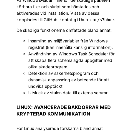
På Windows-sidan innehöll de skadliga paketen
körbara filer och skript som hämtades och
aktiverades vid installation. Vissa av dessa
kopplades till GitHub-kontot
.
github.com/s7bhme
De skadliga funktionerna omfattade bland annat:
Insamling av miljövariabler från Windows-
registret (kan innehålla känslig information).
Användning av Windows Task Scheduler för
att skapa flera schemalagda uppgifter med
olika skadeprogram.
Detektion av säkerhetsprogram och
dynamisk anpassning av beteende för att
undvika upptäckt.
Utskick av stulen data till externa servrar.
LINUX: AVANCERADE BAKDÖRRAR MED
KRYPTERAD KOMMUNIKATION
För Linux analyserade forskarna bland annat