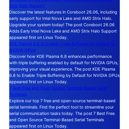
Strix Halo Support
Discover the latest features in Coreboot 26.06, including
early support for Intel Nova Lake and AMD Strix Halo.
Upgrade your system today! The post Coreboot 26.06
Adds Early Intel Nova Lake and AMD Strix Halo Support
appeared first on Linux Today.
KDE Plasma 6.8 to Enable Triple Buffering by Default for
NVIDIA GPUs
Discover how KDE Plasma 6.8 enhances performance
with triple buffering enabled by default for NVIDIA GPUs,
improving your visual experience. The post KDE Plasma
6.8 to Enable Triple Buffering by Default for NVIDIA GPUs
appeared first on Linux Today.
7 Best Free and Open Source Terminal-Based Serial
Terminals
Explore our top 7 free and open-source terminal-based
serial terminals. Find the perfect tool to streamline your
serial communication tasks today. The post 7 Best Free
and Open Source Terminal-Based Serial Terminals
appeared first on Linux Today.