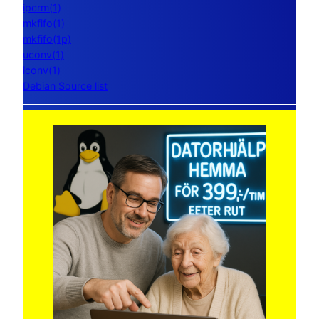
ipcrm(1)
mkfifo(1)
mkfifo(1p)
uconv(1)
iconv(1)
Debian Source list