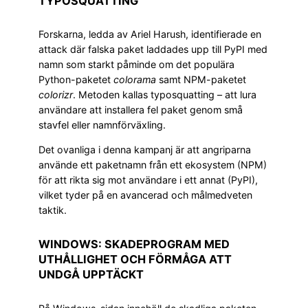
TYPOSQUATTING
Forskarna, ledda av Ariel Harush, identifierade en
attack där falska paket laddades upp till PyPI med
namn som starkt påminde om det populära
Python-paketet
colorama
samt NPM-paketet
colorizr
. Metoden kallas typosquatting – att lura
användare att installera fel paket genom små
stavfel eller namnförväxling.
Det ovanliga i denna kampanj är att angriparna
använde ett paketnamn från ett ekosystem (NPM)
för att rikta sig mot användare i ett annat (PyPI),
vilket tyder på en avancerad och målmedveten
taktik.
WINDOWS: SKADEPROGRAM MED
UTHÅLLIGHET OCH FÖRMÅGA ATT
UNDGÅ UPPTÄCKT