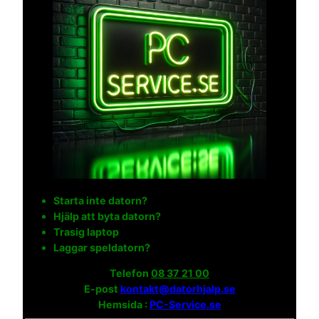
Starta inte datorn?
Hjälp att byta datorn?
Trasig laptop
Laggar speldatorn?
Telefon
08 37 21 00
E-post
kontakt@datorhjalp.se
Hemsida :
PC-Service.se