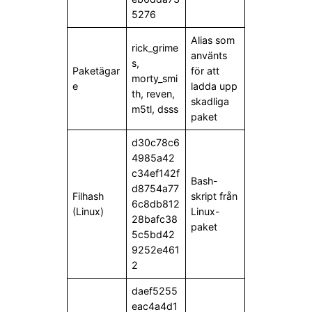
5276
Alias som
rick_grime
använts
s,
Paketägar
för att
morty_smi
e
ladda upp
th, reven,
skadliga
m5tl, dsss
paket
d30c78c6
4985a42
c34ef142f
Bash-
d8754a77
Filhash
skript från
6c8db812
(Linux)
Linux-
28bafc38
paket
5c5bd42
9252e461
2
daef5255
eac4a4d1