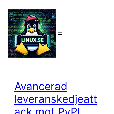
Hoppa
till
innehåll
Avancerad
leveranskedjeatt
ack mot PyPI