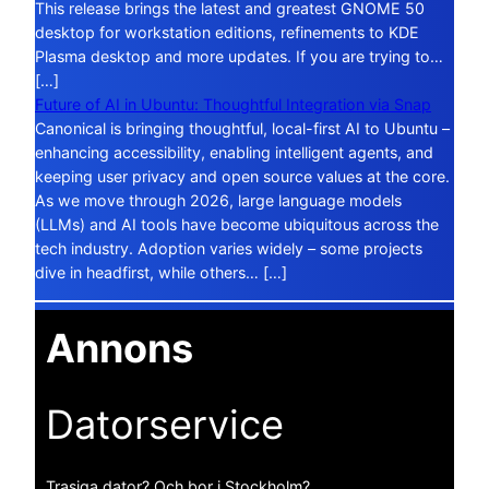
This release brings the latest and greatest GNOME 50
desktop for workstation editions, refinements to KDE
Plasma desktop and more updates. If you are trying to…
[…]
Future of AI in Ubuntu: Thoughtful Integration via Snap
Canonical is bringing thoughtful, local-first AI to Ubuntu –
enhancing accessibility, enabling intelligent agents, and
keeping user privacy and open source values at the core.
As we move through 2026, large language models
(LLMs) and AI tools have become ubiquitous across the
tech industry. Adoption varies widely – some projects
dive in headfirst, while others… […]
Annons
Datorservice
Trasiga dator? Och bor i Stockholm?