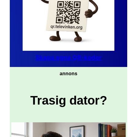
Skapa egna QR-koder
annons
Trasig dator?