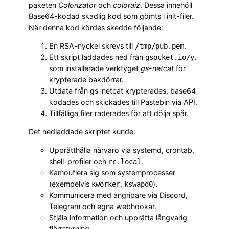
paketen
Colorizator
och
coloraiz
. Dessa innehöll
Base64-kodad skadlig kod som gömts i init-filer.
När denna kod kördes skedde följande:
En RSA-nyckel skrevs till
.
/tmp/pub.pem
Ett skript laddades ned från
,
gsocket.io/y
som installerade verktyget
gs-netcat
för
krypterade bakdörrar.
Utdata från gs-netcat krypterades, base64-
kodades och skickades till Pastebin via API.
Tillfälliga filer raderades för att dölja spår.
Det nedladdade skriptet kunde:
Upprätthålla närvaro via systemd, crontab,
shell-profiler och
.
rc.local
Kamouflera sig som systemprocesser
(exempelvis
,
).
kworker
kswapd0
Kommunicera med angripare via Discord,
Telegram och egna webhookar.
Stjäla information och upprätta långvarig
fjärrstyrning.