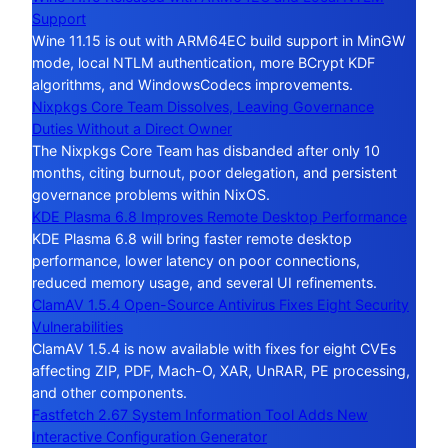
Support
Wine 11.15 is out with ARM64EC build support in MinGW
mode, local NTLM authentication, more BCrypt KDF
algorithms, and WindowsCodecs improvements.
Nixpkgs Core Team Dissolves, Leaving Governance
Duties Without a Direct Owner
The Nixpkgs Core Team has disbanded after only 10
months, citing burnout, poor delegation, and persistent
governance problems within NixOS.
KDE Plasma 6.8 Improves Remote Desktop Performance
KDE Plasma 6.8 will bring faster remote desktop
performance, lower latency on poor connections,
reduced memory usage, and several UI refinements.
ClamAV 1.5.4 Open-Source Antivirus Fixes Eight Security
Vulnerabilities
ClamAV 1.5.4 is now available with fixes for eight CVEs
affecting ZIP, PDF, Mach-O, XAR, UnRAR, PE processing,
and other components.
Fastfetch 2.67 System Information Tool Adds New
Interactive Configuration Generator