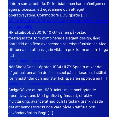
datorn som arbetade. Diskettstationen hade nämligen en
egen processor, ett eget minne och ett eget
operativsystem. Commodore DOS gjorde […]
HP EliteBook x360 1040 G7 – en lyxig företagsdator med
lång batteritid
HP EliteBook x360 1040 G7 var en påkostad
företagsdator som kombinerade elegant design, lång
batteritid och flera avancerade säkerhetsfunktioner. Med
sitt tunna metallchassi, sin vikbara pekskärm och sin höga
[…]
Skool Daze – spelet som gjorde skolan till ett öppet kaos
När Skool Daze släpptes 1984 till ZX Spectrum var det
något helt annat än de flesta spel på marknaden. I stället
för rymdstrider och monster fick spelaren uppleva en […]
AmigaOS – operativsystemet som var före sin tid
AmigaOS var ett av 1980-talets mest banbrytande
operativsystem. Med grafiskt gränssnitt, effektiv
multitasking, avancerat ljud och färgstark grafik visade
det att hemdatorer kunde vara både kraftfulla och
användarvänliga långt […]