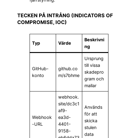
TECKEN PÅ INTRÅNG (INDICATORS OF
COMPROMISE, IOC)
Beskrivni
Typ
Värde
ng
Ursprung
till vissa
GitHub-
github.co
skadepro
konto
m/s7bhme
gram och
mallar
webhook.
site/dc3c1
Används
af9-
för att
Webhook
ea3d-
skicka
-URL
4401-
stulen
9158-
data
eb6dda73