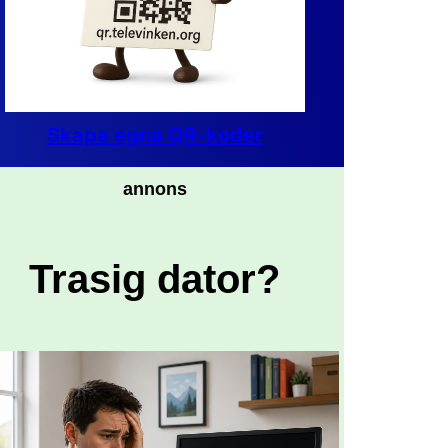
Skapa egna QR-koder
annons
Trasig dator?