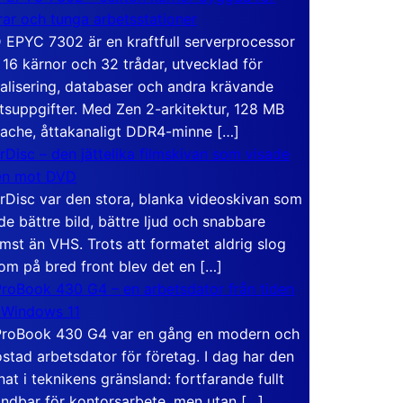
rar och tunga arbetsstationer
EPYC 7302 är en kraftfull serverprocessor
16 kärnor och 32 trådar, utvecklad för
ualisering, databaser och andra krävande
tsuppgifter. Med Zen 2-arkitektur, 128 MB
ache, åttakanaligt DDR4-minne […]
rDisc – den jättelika filmskivan som visade
en mot DVD
rDisc var den stora, blanka videoskivan som
de bättre bild, bättre ljud och snabbare
mst än VHS. Trots att formatet aldrig slog
om på bred front blev det en […]
roBook 430 G4 – en arbetsdator från tiden
 Windows 11
roBook 430 G4 var en gång en modern och
stad arbetsdator för företag. I dag har den
at i teknikens gränsland: fortfarande fullt
ndbar för kontorsarbete, men utan […]