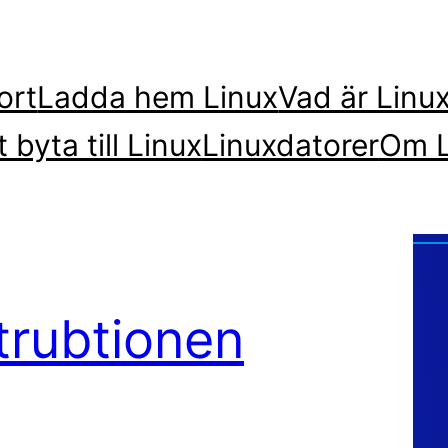
ort
Ladda hem Linux
Vad är Linu
t byta till Linux
Linuxdatorer
Om L
trubtionen