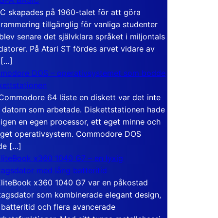
C skapades på 1960-talet för att göra
rammering tillgänglig för vanliga studenter
blev senare det självklara språket i miljontals
atorer. På Atari ST fördes arvet vidare av
 […]
modore DOS – operativsystemet som bodde
skettstationen
Commodore 64 läste en diskett var det inte
 datorn som arbetade. Diskettstationen hade
igen en egen processor, ett eget minne och
eget operativsystem. Commodore DOS
de […]
liteBook x360 1040 G7 – en lyxig
tagsdator med lång batteritid
liteBook x360 1040 G7 var en påkostad
tagsdator som kombinerade elegant design,
 batteritid och flera avancerade