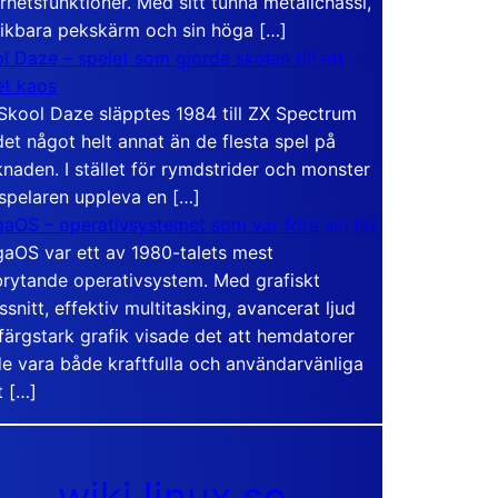
rhetsfunktioner. Med sitt tunna metallchassi,
vikbara pekskärm och sin höga […]
l Daze – spelet som gjorde skolan till ett
t kaos
Skool Daze släpptes 1984 till ZX Spectrum
det något helt annat än de flesta spel på
naden. I stället för rymdstrider och monster
 spelaren uppleva en […]
aOS – operativsystemet som var före sin tid
aOS var ett av 1980-talets mest
rytande operativsystem. Med grafiskt
ssnitt, effektiv multitasking, avancerat ljud
färgstark grafik visade det att hemdatorer
e vara både kraftfulla och användarvänliga
t […]
wiki.linux.se