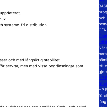
BASI
prog
d uppdaterat.
och 
nux.
hemd
ch systemd-fri distribution.
GFA
Com
i di
När 
bara
näml
er och med långsiktig stabilitet.
ett 
g för servrar, men med vissa begränsningar som
gjor
HP E
före
HP E
före
lång
åde skrivbord och servermiljöer. Stabil och enkel