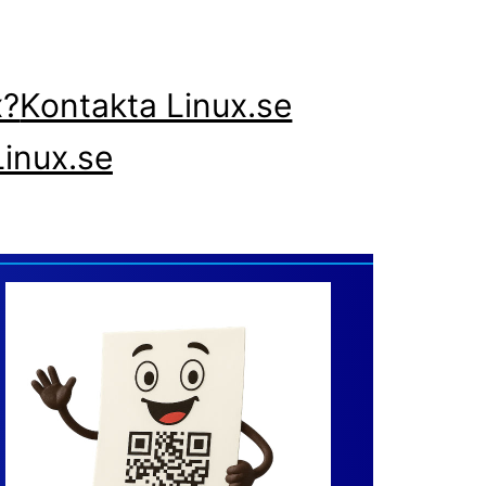
x?
Kontakta Linux.se
inux.se