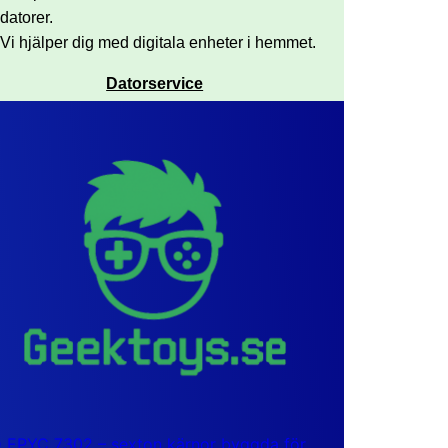
datorer.
Vi hjälper dig med digitala enheter i hemmet.
Datorservice
EPYC 7302 – sexton kärnor byggda för