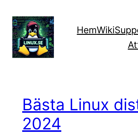
Hoppa
till
innehåll
Hem
Wiki
Supp
At
Bästa Linux dis
2024