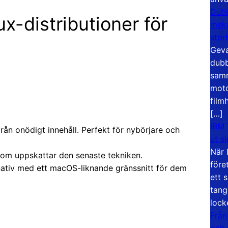
Dubb
-distributioner för
meka
stor
Geva
dubb
samm
moto
film
[…]
IBM 
i från onödigt innehåll. Perfekt för nybörjare och
ut s
När 
som uppskattar den senaste tekniken.
före
rnativ med ett macOS-liknande gränssnitt för dem
ett 
tang
lock
Från
och