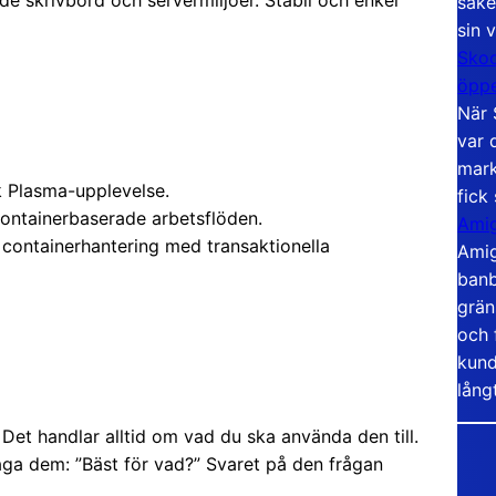
säke
sin 
Skoo
öppe
När 
var 
mark
k Plasma-upplevelse.
fick
containerbaserade arbetsflöden.
Amig
r containerhantering med transaktionella
Amig
banb
grän
och 
kund
lång
. Det handlar alltid om vad du ska använda den till.
åga dem: ”Bäst för vad?” Svaret på den frågan
.