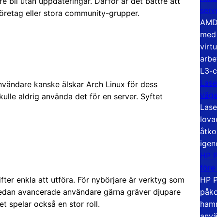
e bli utan uppdateringar. Därför är det bättre att
serv
företag eller stora community-grupper.
AMD 
med 
virt
arbe
L3-c
Lase
 användare kanske älskar Arch Linux för dess
väg
le aldrig använda det för en server. Syftet
Lase
lova
åtko
igen
HP P
före
ter enkla att utföra. För nybörjare är verktyg som
HP P
 medan avancerade användare gärna gräver djupare
påko
 spelar också en stor roll.
hamn
anvä