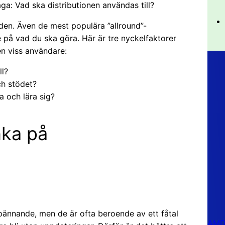
ga: Vad ska distributionen användas till?
den. Även de mest populära ”allround”-
e på vad du ska göra. Här är tre nyckelfaktorer
en viss användare:
ll?
ch stödet?
a och lära sig?
nka på
pännande, men de är ofta beroende av ett fåtal
AMD 