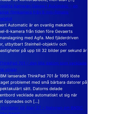
elåtta Kameran Gevaert Automatic – en
nisk filmkamera från 8 mm-filmens
hetstid
ert Automatic är en ovanlig mekanisk
el-8-kamera från tiden före Gevaerts
anslagning med Agfa. Med fjäderdriven
r, utbytbart Steinheil-objektiv och
hastigheter på upp till 32 bilder per sekund är
ThinkPad 701 – den lilla datorn som vecklade
ina vingar
IBM lanserade ThinkPad 701 år 1995 löste
taget problemet med små bärbara datorer på
spektakulärt sätt. Datorns delade
entbord vecklade automatiskt ut sig när
et öppnades och […]
 stordator till Atari ST – historien om BASIC
 GFA BASIC