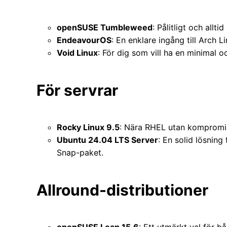
openSUSE Tumbleweed
: Pålitligt och allti
EndeavourOS
: En enklare ingång till Arch Li
Void Linux
: För dig som vill ha en minimal o
För servrar
Rocky Linux 9.5
: Nära RHEL utan kompromiss
Ubuntu 24.04 LTS Server
: En solid lösnin
Snap-paket.
Allround-distributioner
openSUSE Leap 15.6
: Ett utmärkt val för b