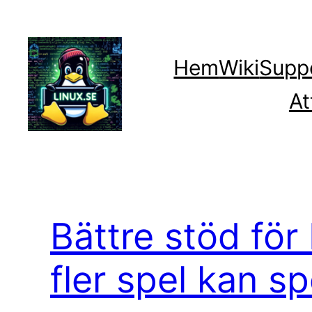
Hoppa
till
innehåll
Hem
Wiki
Supp
At
Bättre stöd för
fler spel kan sp