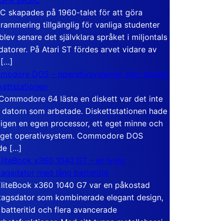
C skapades på 1960-talet för att göra
rammering tillgänglig för vanliga studenter
blev senare det självklara språket i miljontals
atorer. På Atari ST fördes arvet vidare av
 […]
modore DOS – operativsystemet som bodde
skettstationen
Commodore 64 läste en diskett var det inte
 datorn som arbetade. Diskettstationen hade
igen en egen processor, ett eget minne och
eget operativsystem. Commodore DOS
de […]
liteBook x360 1040 G7 – en lyxig
tagsdator med lång batteritid
liteBook x360 1040 G7 var en påkostad
tagsdator som kombinerade elegant design,
 batteritid och flera avancerade