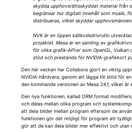
skydda upphovsrättsskyddat material från 
begränsar hur digitalt innehåll som musik, 
distribueras, vilket skyddar upphovsmännens
NVK är en öppen källkodsdrivrutin utveckla
projektet. Mesa är en samling av grafikdrivru
för olika grafik-API:er som OpenGL, Vulkan o
stöd och prestanda för NVIDIA-grafikkort p
Den här veckan har Collabora gjort en viktig upp
NVIDIA-hårdvara, genom att lägga till stöd för en
den kommande versionen av Mesa 24.1, vilket är e
Den nya funktionen, kallad DRM format modifiers, 
och delas mellan olika program och systemkompon
att dela bilder mellan program eftersom de använd
funktionen gör det möjligt för program att tydlig
gör att de kan dela bilder mer effektivt och utan