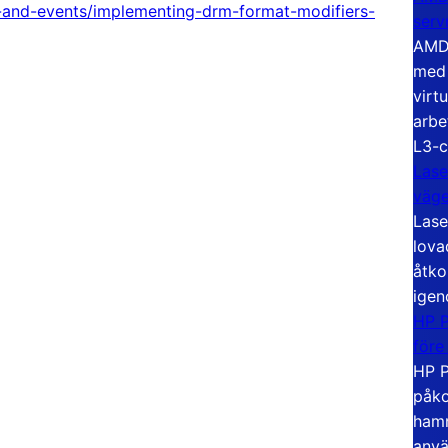
and-events/implementing-drm-format-modifiers-
serv
AMD 
med 
virt
arbe
L3-c
Lase
väg
Lase
lova
åtko
igen
HP P
före
HP P
påko
hamn
anvä