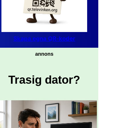
Skapa egna QR-koder
annons
Trasig dator?