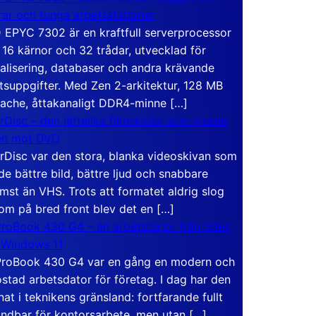
rar och tunga arbetsstationer
EPYC 7302 är en kraftfull serverprocessor
16 kärnor och 32 trådar, utvecklad för
ualisering, databaser och andra krävande
tsuppgifter. Med Zen 2-arkitektur, 128 MB
ache, åttakanaligt DDR4-minne […]
rDisc – den jättelika filmskivan som visade
en mot DVD
rDisc var den stora, blanka videoskivan som
de bättre bild, bättre ljud och snabbare
mst än VHS. Trots att formatet aldrig slog
om på bred front blev det en […]
roBook 430 G4 – en arbetsdator från tiden
 Windows 11
roBook 430 G4 var en gång en modern och
stad arbetsdator för företag. I dag har den
at i teknikens gränsland: fortfarande fullt
ndbar för kontorsarbete, men utan […]