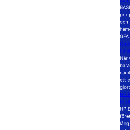
BASI
prog
och 
hemd
GFA
Com
i di
När 
bara
näml
ett 
gjor
HP E
före
HP E
före
lång