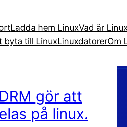
ort
Ladda hem Linux
Vad är Linu
t byta till Linux
Linuxdatorer
Om L
 DRM gör att
elas på linux.