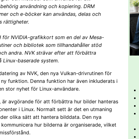
obehörig användning och kopiering. DRM
filmer och e-böcker kan användas, delas och
 rättigheter.
d för NVIDIA-grafikkort som en del av Mesa-
tiner och bibliotek som tillhandahåller stöd
ch andra. NVK strävar efter att förbättra
å Linux-baserade system.
datering av NVK, den nya Vulkan-drivrutinen för
 ny funktion. Denna funktion har även inkluderats i
n stor nyhet för Linux-användare.
är avgörande för att förbättra hur bilder hanteras
enter i Linux. Normalt sett är det en utmaning
er olika sätt att hantera bilddata. Den nya
t kommunicera hur bilderna är organiserade, vilket
 missförstånd.