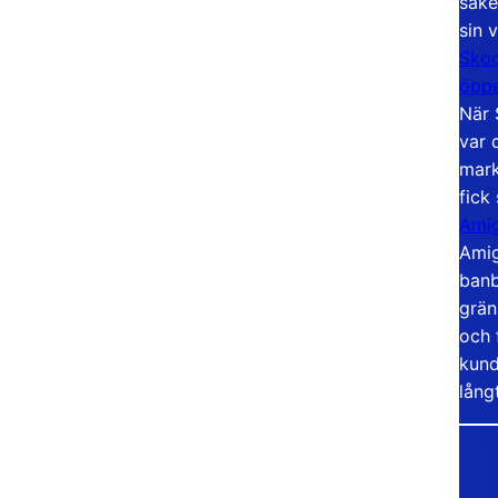
säke
sin 
Skoo
öppe
När 
var 
mark
fick
Amig
Amig
banb
grän
och 
kund
lång