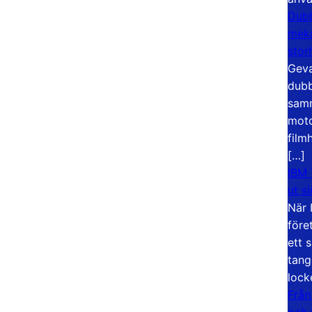
Dubb
meka
stor
Geva
dubb
samm
moto
film
[…]
IBM 
ut s
När 
före
ett 
tang
lock
Från
och