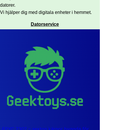
datorer.
Vi hjälper dig med digitala enheter i hemmet.
Datorservice
EPYC 7302 – sexton kärnor byggda för