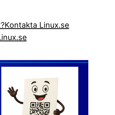
x?
Kontakta Linux.se
inux.se