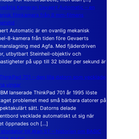
elåtta Kameran Gevaert Automatic – en
nisk filmkamera från 8 mm-filmens
hetstid
ert Automatic är en ovanlig mekanisk
el-8-kamera från tiden före Gevaerts
anslagning med Agfa. Med fjäderdriven
r, utbytbart Steinheil-objektiv och
hastigheter på upp till 32 bilder per sekund är
ThinkPad 701 – den lilla datorn som vecklade
ina vingar
IBM lanserade ThinkPad 701 år 1995 löste
taget problemet med små bärbara datorer på
spektakulärt sätt. Datorns delade
entbord vecklade automatiskt ut sig när
et öppnades och […]
 stordator till Atari ST – historien om BASIC
 GFA BASIC