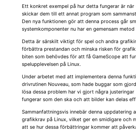
Ett konkret exempel på hur detta fungerar är när
skickar dem till ett annat program som sammanstä
Den nya funktionen gör att denna process går s
systemkomponenter nu har en gemensam metod för
Detta är särskilt viktigt för spel och andra grafi
förbättra prestandan och minska risken för grafi
biten som behövdes för att få GameScope att funge
spelupplevelsen på Linux.
Under arbetet med att implementera denna funkti
drivrutinen Nouveau, som hade buggar som gjorde 
lösa dessa problem har vi gjort några justeringar 
fungerar som den ska och att bilder kan delas ef
Sammanfattningsvis innebär denna uppdatering at
grafikkrav på Linux, vilket ger en smidigare och 
att se hur dessa förbättringar kommer att påver