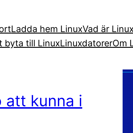
ort
Ladda hem Linux
Vad är Linu
t byta till Linux
Linuxdatorer
Om L
att kunna i