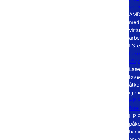
serv
AMD 
med 
virt
arbe
L3-c
Lase
väg
Lase
lova
åtko
igen
HP P
före
HP P
påko
hamn
anvä