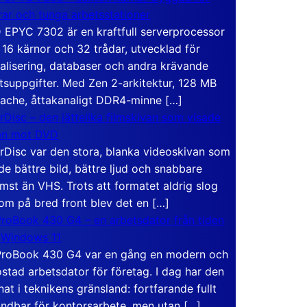
rar och tunga arbetsstationer
EPYC 7302 är en kraftfull serverprocessor
16 kärnor och 32 trådar, utvecklad för
ualisering, databaser och andra krävande
tsuppgifter. Med Zen 2-arkitektur, 128 MB
ache, åttakanaligt DDR4-minne […]
rDisc – den jättelika filmskivan som visade
en mot DVD
rDisc var den stora, blanka videoskivan som
de bättre bild, bättre ljud och snabbare
mst än VHS. Trots att formatet aldrig slog
om på bred front blev det en […]
roBook 430 G4 – en arbetsdator från tiden
 Windows 11
roBook 430 G4 var en gång en modern och
stad arbetsdator för företag. I dag har den
at i teknikens gränsland: fortfarande fullt
ndbar för kontorsarbete, men utan […]