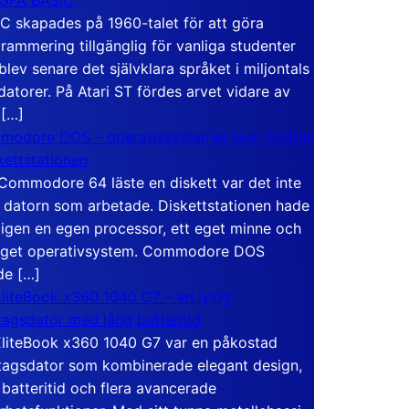
C skapades på 1960-talet för att göra
rammering tillgänglig för vanliga studenter
blev senare det självklara språket i miljontals
atorer. På Atari ST fördes arvet vidare av
 […]
modore DOS – operativsystemet som bodde
skettstationen
Commodore 64 läste en diskett var det inte
 datorn som arbetade. Diskettstationen hade
igen en egen processor, ett eget minne och
eget operativsystem. Commodore DOS
de […]
liteBook x360 1040 G7 – en lyxig
tagsdator med lång batteritid
liteBook x360 1040 G7 var en påkostad
tagsdator som kombinerade elegant design,
 batteritid och flera avancerade