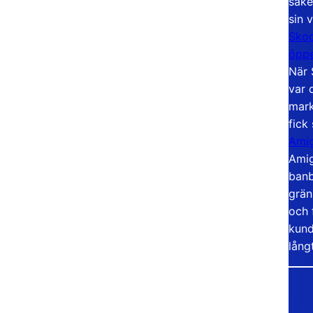
säke
sin 
Skoo
öppe
När 
var 
mark
fick
Amig
Amig
banb
grän
och 
kund
lång