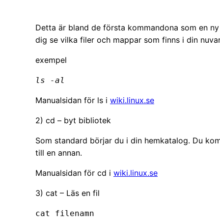
Detta är bland de första kommandona som en ny 
dig se vilka filer och mappar som finns i din nuv
exempel
ls -al
Manualsidan för ls i
wiki.linux.se
2) cd – byt bibliotek
Som standard börjar du i din hemkatalog. Du kom
till en annan.
Manualsidan för cd i
wiki.linux.se
3) cat – Läs en fil
cat filenamn