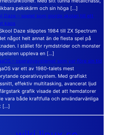
rhetsfunktioner. Med sitt tunna metallchassi,
vikbara pekskärm och sin höga […]
l Daze – spelet som gjorde skolan till ett
t kaos
Skool Daze släpptes 1984 till ZX Spectrum
det något helt annat än de flesta spel på
naden. I stället för rymdstrider och monster
 spelaren uppleva en […]
aOS – operativsystemet som var före sin tid
aOS var ett av 1980-talets mest
rytande operativsystem. Med grafiskt
ssnitt, effektiv multitasking, avancerat ljud
färgstark grafik visade det att hemdatorer
e vara både kraftfulla och användarvänliga
t […]
wiki.linux.se