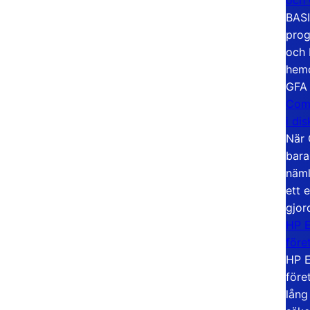
BASI
prog
och 
hemd
GFA
Com
i di
När 
bara
näml
ett 
gjor
HP E
före
HP E
före
lång