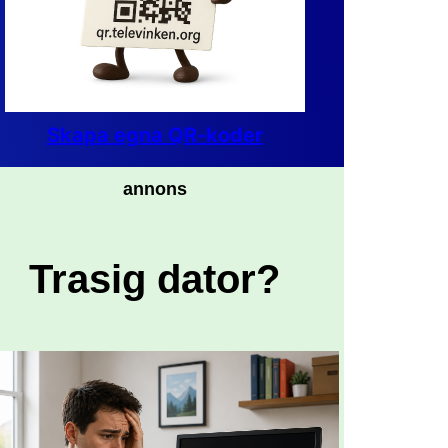
Skapa egna QR-koder
annons
Trasig dator?