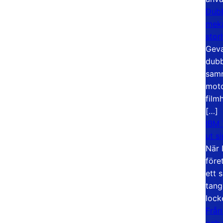
Dubb
meka
stor
Geva
dubb
samm
moto
film
[…]
IBM 
ut s
När 
före
ett 
tang
lock
Från
och