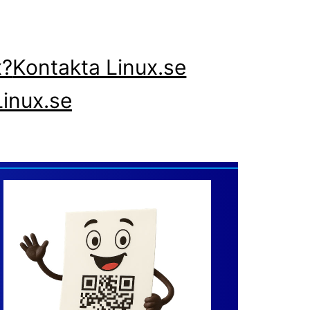
x?
Kontakta Linux.se
inux.se