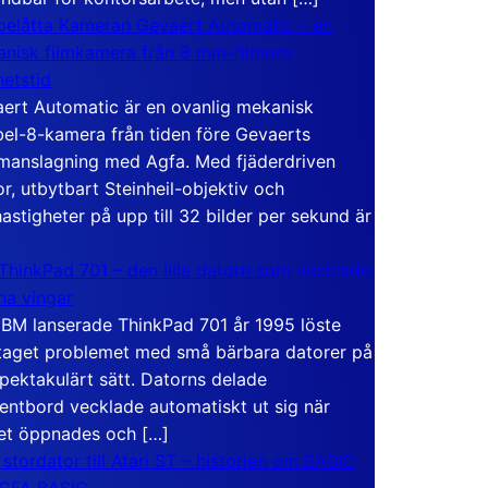
elåtta Kameran Gevaert Automatic – en
nisk filmkamera från 8 mm-filmens
hetstid
ert Automatic är en ovanlig mekanisk
el-8-kamera från tiden före Gevaerts
anslagning med Agfa. Med fjäderdriven
r, utbytbart Steinheil-objektiv och
hastigheter på upp till 32 bilder per sekund är
ThinkPad 701 – den lilla datorn som vecklade
ina vingar
IBM lanserade ThinkPad 701 år 1995 löste
taget problemet med små bärbara datorer på
spektakulärt sätt. Datorns delade
entbord vecklade automatiskt ut sig när
et öppnades och […]
 stordator till Atari ST – historien om BASIC
 GFA BASIC