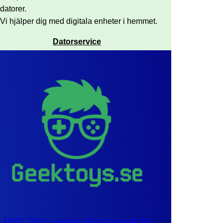
datorer.
Vi hjälper dig med digitala enheter i hemmet.
Datorservice
EPYC 7302 – sexton kärnor byggda för