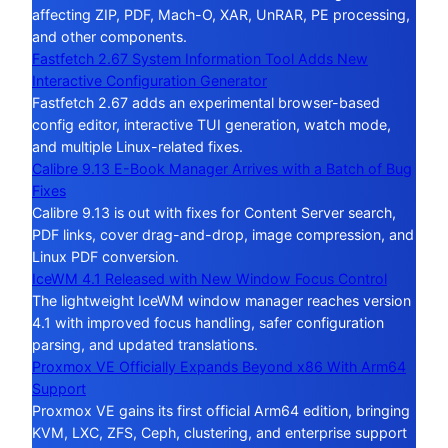
affecting ZIP, PDF, Mach-O, XAR, UnRAR, PE processing,
and other components.
Fastfetch 2.67 System Information Tool Adds New
Interactive Configuration Generator
Fastfetch 2.67 adds an experimental browser-based
config editor, interactive TUI generation, watch mode,
and multiple Linux-related fixes.
Calibre 9.13 E-Book Manager Arrives with a Batch of Bug
Fixes
Calibre 9.13 is out with fixes for Content Server search,
PDF links, cover drag-and-drop, image compression, and
Linux PDF conversion.
IceWM 4.1 Released with New Window Focus Control
The lightweight IceWM window manager reaches version
4.1 with improved focus handling, safer configuration
parsing, and updated translations.
Proxmox VE Officially Expands Beyond x86 With Arm64
Support
Proxmox VE gains its first official Arm64 edition, bringing
KVM, LXC, ZFS, Ceph, clustering, and enterprise support