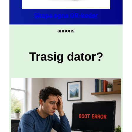
Skapa egna QR-koder
annons
Trasig dator?