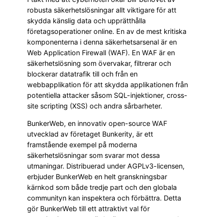
robusta säkerhetslösningar allt viktigare för att
skydda känslig data och upprätthålla
företagsoperationer online. En av de mest kritiska
komponenterna i denna säkerhetsarsenal är en
Web Application Firewall (WAF). En WAF är en
säkerhetslösning som övervakar, filtrerar och
blockerar datatrafik till och från en
webbapplikation för att skydda applikationen från
potentiella attacker såsom SQL-injektioner, cross-
site scripting (XSS) och andra sårbarheter.
BunkerWeb, en innovativ open-source WAF
utvecklad av företaget Bunkerity, är ett
framstående exempel på moderna
säkerhetslösningar som svarar mot dessa
utmaningar. Distribuerad under AGPLv3-licensen,
erbjuder BunkerWeb en helt granskningsbar
kärnkod som både tredje part och den globala
communityn kan inspektera och förbättra. Detta
gör BunkerWeb till ett attraktivt val för