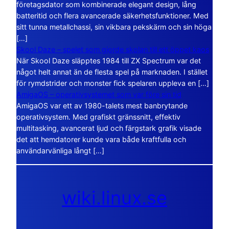
företagsdator som kombinerade elegant design, lång
batteritid och flera avancerade säkerhetsfunktioner. Med
sitt tunna metallchassi, sin vikbara pekskärm och sin höga
[…]
Skool Daze – spelet som gjorde skolan till ett öppet kaos
När Skool Daze släpptes 1984 till ZX Spectrum var det
något helt annat än de flesta spel på marknaden. I stället
för rymdstrider och monster fick spelaren uppleva en […]
AmigaOS – operativsystemet som var före sin tid
AmigaOS var ett av 1980-talets mest banbrytande
operativsystem. Med grafiskt gränssnitt, effektiv
multitasking, avancerat ljud och färgstark grafik visade
det att hemdatorer kunde vara både kraftfulla och
användarvänliga långt […]
wiki.linux.se