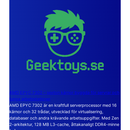
AMD EPYC 7302 – sexton kärnor byggda för servrar och
tunga arbetsstationer
AMD EPYC 7302 är en kraftfull serverprocessor med 16
kärnor och 32 trådar, utvecklad för virtualisering,
databaser och andra krävande arbetsuppgifter. Med Zen
2-arkitektur, 128 MB L3-cache, åttakanaligt DDR4-minne