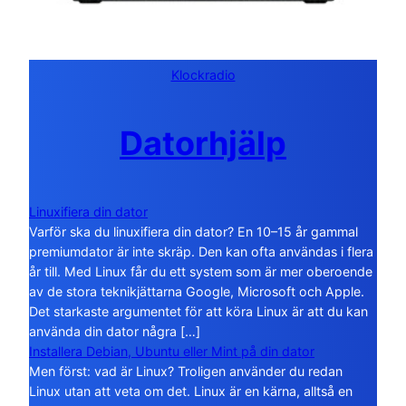
Klockradio
Datorhjälp
Linuxifiera din dator
Varför ska du linuxifiera din dator? En 10–15 år gammal
premiumdator är inte skräp. Den kan ofta användas i flera
år till. Med Linux får du ett system som är mer oberoende
av de stora teknikjättarna Google, Microsoft och Apple.
Det starkaste argumentet för att köra Linux är att du kan
använda din dator några […]
Installera Debian, Ubuntu eller Mint på din dator
Men först: vad är Linux? Troligen använder du redan
Linux utan att veta om det. Linux är en kärna, alltså en