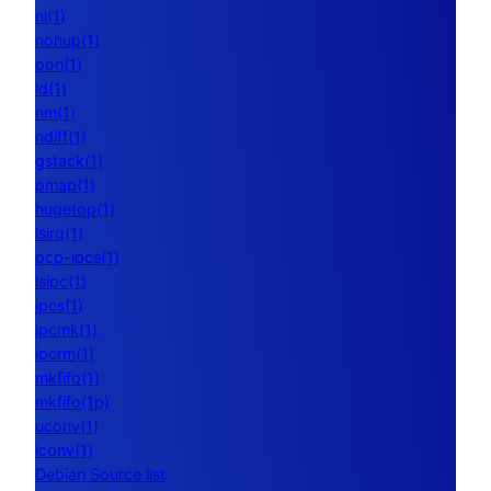
nl(1)
nohup(1)
pon(1)
ld(1)
nm(1)
ndiff(1)
gstack(1)
pmap(1)
hugetop(1)
lsirq(1)
pcp-ipcs(1)
lsipc(1)
ipcs(1)
ipcmk(1)
ipcrm(1)
mkfifo(1)
mkfifo(1p)
uconv(1)
iconv(1)
Debian Source list