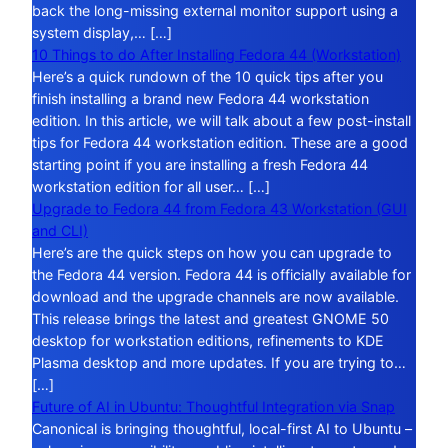
back the long-missing external monitor support using a
system display,… […]
10 Things to do After Installing Fedora 44 (Workstation)
Here’s a quick rundown of the 10 quick tips after you
finish installing a brand new Fedora 44 workstation
edition. In this article, we will talk about a few post-install
tips for Fedora 44 workstation edition. These are a good
starting point if you are installing a fresh Fedora 44
workstation edition for all user… […]
Upgrade to Fedora 44 from Fedora 43 Workstation (GUI
and CLI)
Here’s are the quick steps on how you can upgrade to
the Fedora 44 version. Fedora 44 is officially available for
download and the upgrade channels are now available.
This release brings the latest and greatest GNOME 50
desktop for workstation editions, refinements to KDE
Plasma desktop and more updates. If you are trying to…
[…]
Future of AI in Ubuntu: Thoughtful Integration via Snap
Canonical is bringing thoughtful, local-first AI to Ubuntu –