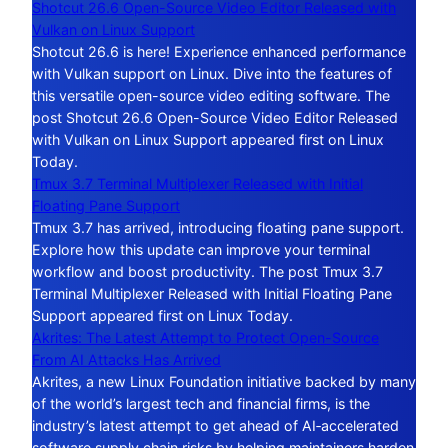
Shotcut 26.6 Open-Source Video Editor Released with
Vulkan on Linux Support
Shotcut 26.6 is here! Experience enhanced performance
with Vulkan support on Linux. Dive into the features of
this versatile open-source video editing software. The
post Shotcut 26.6 Open-Source Video Editor Released
with Vulkan on Linux Support appeared first on Linux
Today.
Tmux 3.7 Terminal Multiplexer Released with Initial
Floating Pane Support
Tmux 3.7 has arrived, introducing floating pane support.
Explore how this update can improve your terminal
workflow and boost productivity. The post Tmux 3.7
Terminal Multiplexer Released with Initial Floating Pane
Support appeared first on Linux Today.
Akrites: The Latest Attempt to Protect Open-Source
From AI Attacks Has Arrived
Akrites, a new Linux Foundation initiative backed by many
of the world’s largest tech and financial firms, is the
industry’s latest attempt to get ahead of AI‑accelerated
software supply chain risks by helping maintainers harden