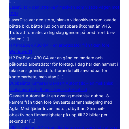
[…]
LaserDisc – den jättelika filmskivan som visade vägen mot
DVD
LaserDisc var den stora, blanka videoskivan som lovade
bättre bild, bättre ljud och snabbare åtkomst än VHS.
Trots att formatet aldrig slog igenom på bred front blev
det en […]
HP ProBook 430 G4 – en arbetsdator från tiden före
Windows 11
HP ProBook 430 G4 var en gång en modern och
påkostad arbetsdator för företag. I dag har den hamnat i
teknikens gränsland: fortfarande fullt användbar för
kontorsarbete, men utan […]
Dubbelåtta Kameran Gevaert Automatic – en mekanisk
filmkamera från 8 mm-filmens storhetstid
Gevaert Automatic är en ovanlig mekanisk dubbel-8-
kamera från tiden före Gevaerts sammanslagning med
Agfa. Med fjäderdriven motor, utbytbart Steinheil-
objektiv och filmhastigheter på upp till 32 bilder per
sekund är […]
IBM ThinkPad 701 – den lilla datorn som vecklade ut sina