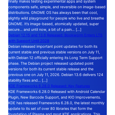
finally makes testing experimental apps and system
components safe, simple, and reversible on image-based
distributions. GNOME OS has always been that cool,
slightly wild playground for people who live and breathe
GNOME. It’s image-based, atomically updated, super
secure… and until now, a bit of a pain… […]
Debian 12.15 and 13.6 Released: Bookworm Enters LTS
with Support Until 2028
Debian released important point updates for both its
current stable and previous stable versions on July 11,
with Debian 12 officially entering its Long Term Support
phase. The Debian project released updated point
versions for both its current stable release and the
previous one on July 11, 2026. Debian 13.6 delivers 124
stability fixes and… […]
KDE Frameworks 6.28.0 Released: Key Features
KDE Frameworks 6.28.0 Released with Android Calendar
Plugin, New Barcode Support, and KIO Improvements.
KDE has released Frameworks 6.28.0, the latest monthly
update to its set of over 80 libraries that form the
foundation of Plasma and most KDE applications. This