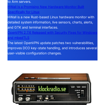
to Arm servers.
HWall Is a Promising New Hardware Monitor Built
Specifically for Linux
HWall is a new Rust-based Linux hardware monitor with
detailed system information, live sensors, charts, alerts,
and GTK and terminal interfaces.
OpenVPN 2.7.6 Released with Security Fixes for Windows
and mbedTLS
The latest OpenVPN update patches two vulnerabilities,
improves DCO key-state handling, and introduces several
user-visible configuration changes.