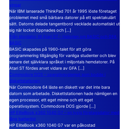
vingar
När IBM lanserade ThinkPad 701 år 1995 löste företaget
problemet med små bärbara datorer på ett spektakulärt
sätt. Datorns delade tangentbord vecklade automatiskt ut
sig när locket öppnades och […]
Från stordator till Atari ST – historien om BASIC och GFA
BASIC
BASIC skapades på 1960-talet för att göra
programmering tillgänglig för vanliga studenter och blev
senare det självklara språket i miljontals hemdatorer. På
Atari ST fördes arvet vidare av GFA […]
Commodore DOS – operativsystemet som bodde i
diskettstationen
När Commodore 64 läste en diskett var det inte bara
datorn som arbetade. Diskettstationen hade nämligen en
egen processor, ett eget minne och ett eget
operativsystem. Commodore DOS gjorde […]
HP EliteBook x360 1040 G7 – en lyxig företagsdator med
lång batteritid
HP EliteBook x360 1040 G7 var en påkostad