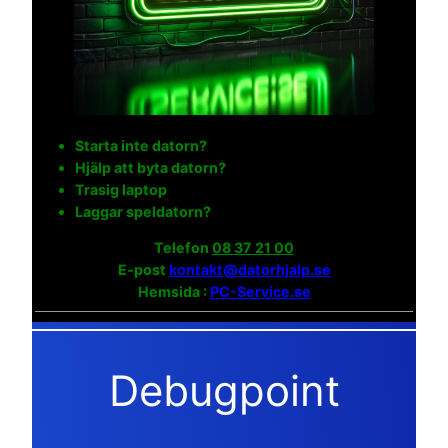
Starta inte datorn?
Hjälp att byta datorn?
Trasig laptop
Laggar speldatorn?
Telefon
08 37 21 00
E-post
kontakt@datorhjalp.se
Hemsida :
PC-Service.se
Debugpoint