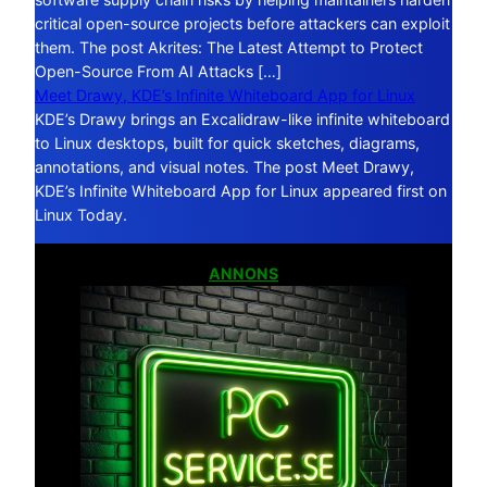
critical open-source projects before attackers can exploit
them. The post Akrites: The Latest Attempt to Protect
Open-Source From AI Attacks […]
Meet Drawy, KDE’s Infinite Whiteboard App for Linux
KDE’s Drawy brings an Excalidraw-like infinite whiteboard
to Linux desktops, built for quick sketches, diagrams,
annotations, and visual notes. The post Meet Drawy,
KDE’s Infinite Whiteboard App for Linux appeared first on
Linux Today.
ANNONS