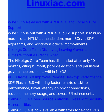
Linuxiac.com
Wine 11.15 Released with ARM64EC and Local NTLM
Support
Wine 11.15 is out with ARM64EC build support in MinGW
mode, local NTLM authentication, more BCrypt KDF
algorithms, and WindowsCodecs improvements.
Nixpkgs Core Team Dissolves, Leaving Governance
Duties Without a Direct Owner
The Nixpkgs Core Team has disbanded after only 10
months, citing burnout, poor delegation, and persistent
governance problems within NixOS.
KDE Plasma 6.8 Improves Remote Desktop Performance
KDE Plasma 6.8 will bring faster remote desktop
performance, lower latency on poor connections,
reduced memory usage, and several UI refinements.
ClamAV 1.5.4 Open-Source Antivirus Fixes Eight Security
Vulnerabilities
ClamAV 1.5.4 is now available with fixes for eight CVEs