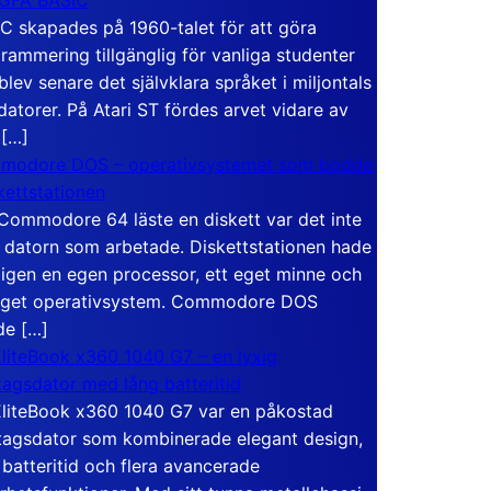
C skapades på 1960-talet för att göra
rammering tillgänglig för vanliga studenter
blev senare det självklara språket i miljontals
atorer. På Atari ST fördes arvet vidare av
 […]
modore DOS – operativsystemet som bodde
skettstationen
Commodore 64 läste en diskett var det inte
 datorn som arbetade. Diskettstationen hade
igen en egen processor, ett eget minne och
eget operativsystem. Commodore DOS
de […]
liteBook x360 1040 G7 – en lyxig
tagsdator med lång batteritid
liteBook x360 1040 G7 var en påkostad
tagsdator som kombinerade elegant design,
 batteritid och flera avancerade