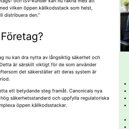
retags- och ISV-kunder kan nu räkna med att
 med vilken öppen källkodsstack som helst,
ll distribuera den.”
 Företag?
ag nu kan dra nytta av långsiktig säkerhet och
 Detta är särskilt viktigt för de som använder
ftersom det säkerställer att deras system är
riod.
detta ett betydande steg framåt. Canonicals nya
 hög säkerhetsstandard och uppfylla regulatoriska
komplexa öppen källkodsstackar.