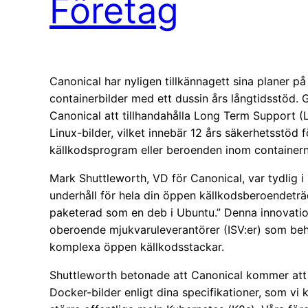
Företag
Canonical har nyligen tillkännagett sina planer p
containerbilder med ett dussin års långtidsstöd.
Canonical att tillhandahålla Long Term Support (
Linux-bilder, vilket innebär 12 års säkerhetsstöd 
källkodsprogram eller beroenden inom containern
Mark Shuttleworth, VD för Canonical, var tydlig i
underhåll för hela din öppen källkodsberoendeträ
paketerad som en deb i Ubuntu.” Denna innovatio
oberoende mjukvaruleverantörer (ISV:er) som behö
komplexa öppen källkodsstackar.
Shuttleworth betonade att Canonical kommer att l
Docker-bilder enligt dina specifikationer, som v