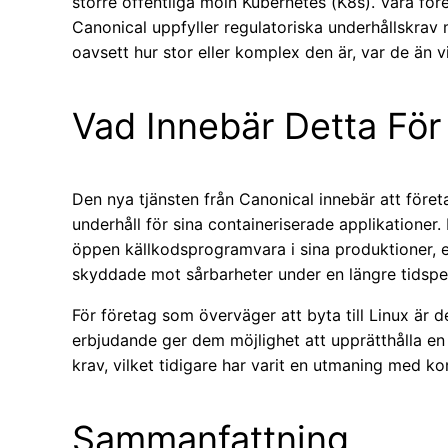
större offentliga moln Kubernetes (K8s). Våra fö
Canonical uppfyller regulatoriska underhållskrav
oavsett hur stor eller komplex den är, var de än vi
Vad Innebär Detta För
Den nya tjänsten från Canonical innebär att föret
underhåll för sina containeriserade applikationer.
öppen källkodsprogramvara i sina produktioner, e
skyddade mot sårbarheter under en längre tidspe
För företag som överväger att byta till Linux är 
erbjudande ger dem möjlighet att upprätthålla en
krav, vilket tidigare har varit en utmaning med 
Sammanfattning