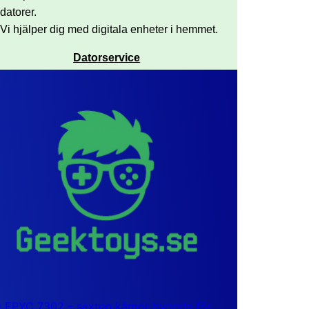
datorer.
Vi hjälper dig med digitala enheter i hemmet.
Datorservice
EPYC 7302 – sexton kärnor byggda för