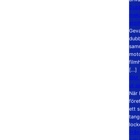
Dubb
meka
stor
Geva
dubb
samm
moto
film
[…]
IBM 
ut s
När 
före
ett 
tang
lock
Från
och