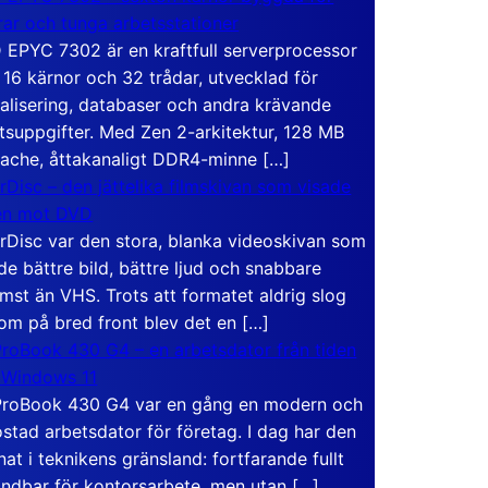
rar och tunga arbetsstationer
EPYC 7302 är en kraftfull serverprocessor
16 kärnor och 32 trådar, utvecklad för
ualisering, databaser och andra krävande
tsuppgifter. Med Zen 2-arkitektur, 128 MB
ache, åttakanaligt DDR4-minne […]
rDisc – den jättelika filmskivan som visade
en mot DVD
rDisc var den stora, blanka videoskivan som
de bättre bild, bättre ljud och snabbare
mst än VHS. Trots att formatet aldrig slog
om på bred front blev det en […]
roBook 430 G4 – en arbetsdator från tiden
 Windows 11
roBook 430 G4 var en gång en modern och
stad arbetsdator för företag. I dag har den
at i teknikens gränsland: fortfarande fullt
ndbar för kontorsarbete, men utan […]