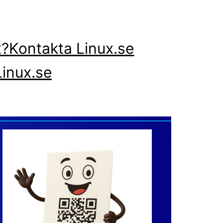
x?
Kontakta Linux.se
inux.se