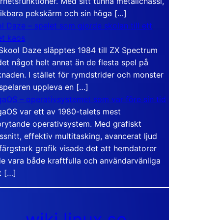
rhetsfunktioner. Med sitt tunna metallchassi,
vikbara pekskärm och sin höga […]
l Daze – spelet som gjorde skolan till ett
t kaos
Skool Daze släpptes 1984 till ZX Spectrum
det något helt annat än de flesta spel på
naden. I stället för rymdstrider och monster
 spelaren uppleva en […]
aOS – operativsystemet som var före sin tid
aOS var ett av 1980-talets mest
rytande operativsystem. Med grafiskt
ssnitt, effektiv multitasking, avancerat ljud
färgstark grafik visade det att hemdatorer
e vara både kraftfulla och användarvänliga
t […]
wiki.linux.se