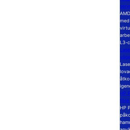
serv
AMD 
med 
virt
arbe
L3-c
Lase
väg
Lase
lova
åtko
igen
HP P
före
HP P
påko
hamn
anvä