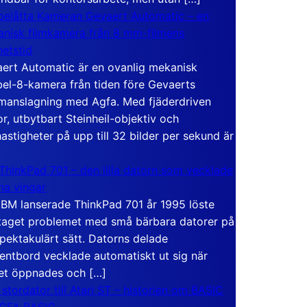
elåtta Kameran Gevaert Automatic – en
nisk filmkamera från 8 mm-filmens
hetstid
ert Automatic är en ovanlig mekanisk
el-8-kamera från tiden före Gevaerts
anslagning med Agfa. Med fjäderdriven
r, utbytbart Steinheil-objektiv och
hastigheter på upp till 32 bilder per sekund är
ThinkPad 701 – den lilla datorn som vecklade
ina vingar
IBM lanserade ThinkPad 701 år 1995 löste
taget problemet med små bärbara datorer på
spektakulärt sätt. Datorns delade
entbord vecklade automatiskt ut sig när
et öppnades och […]
 stordator till Atari ST – historien om BASIC
 GFA BASIC