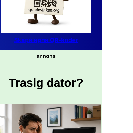
Skapa egna QR-koder
annons
Trasig dator?