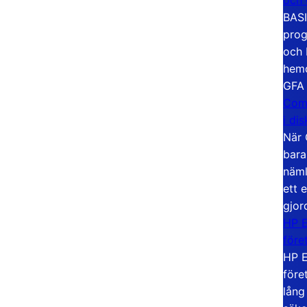
BASI
prog
och 
hemd
GFA
Com
i di
När 
bara
näml
ett 
gjor
HP E
före
HP E
före
lång