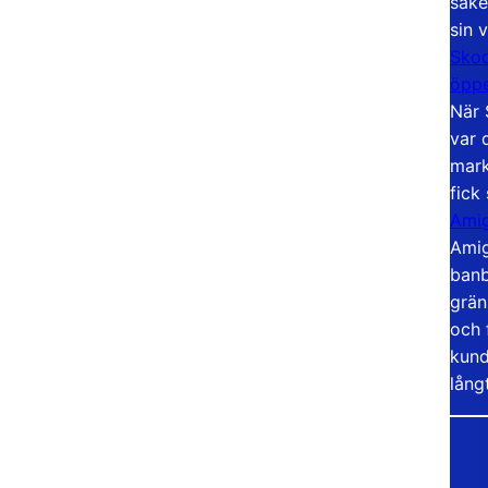
säke
sin 
Skoo
öppe
När 
var 
mark
fick
Amig
Amig
banb
grän
och 
kund
lång