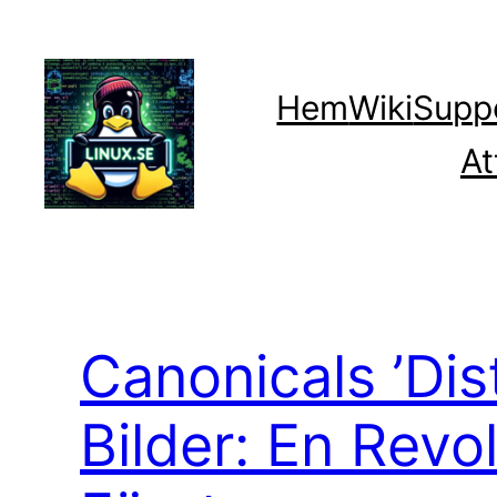
Hoppa
till
innehåll
Hem
Wiki
Supp
At
Canonicals ’Dis
Bilder: En Revol