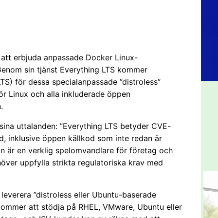
å att erbjuda anpassade Docker Linux-
 Genom sin tjänst Everything LTS kommer
LTS) för dessa specialanpassade ”distroless”
för Linux och alla inkluderade öppen
.
 sina uttalanden: ”Everything LTS betyder CVE-
d, inklusive öppen källkod som inte redan är
n är en verklig spelomvandlare för företag och
ver uppfylla strikta regulatoriska krav med
everera ”distroless eller Ubuntu-baserade
i kommer att stödja på RHEL, VMware, Ubuntu eller