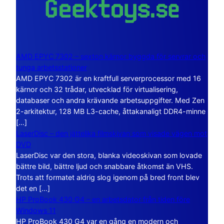
AMD EPYC 7302 – sexton kärnor byggda för servrar och
tunga arbetsstationer
AMD EPYC 7302 är en kraftfull serverprocessor med 16
kärnor och 32 trådar, utvecklad för virtualisering,
databaser och andra krävande arbetsuppgifter. Med Zen
2-arkitektur, 128 MB L3-cache, åttakanaligt DDR4-minne
[…]
LaserDisc – den jättelika filmskivan som visade vägen mot
DVD
LaserDisc var den stora, blanka videoskivan som lovade
bättre bild, bättre ljud och snabbare åtkomst än VHS.
Trots att formatet aldrig slog igenom på bred front blev
det en […]
HP ProBook 430 G4 – en arbetsdator från tiden före
Windows 11
HP ProBook 430 G4 var en gång en modern och