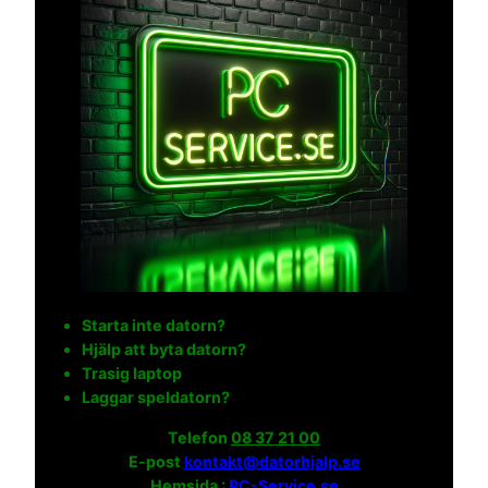
Starta inte datorn?
Hjälp att byta datorn?
Trasig laptop
Laggar speldatorn?
Telefon
08 37 21 00
E-post
kontakt@datorhjalp.se
Hemsida :
PC-Service.se