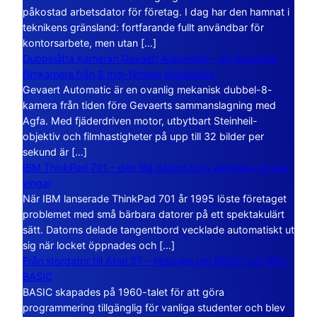
påkostad arbetsdator för företag. I dag har den hamnat i
teknikens gränsland: fortfarande fullt användbar för
kontorsarbete, men utan […]
Dubbelåtta Kameran Gevaert Automatic – en mekanisk
filmkamera från 8 mm-filmens storhetstid
Gevaert Automatic är en ovanlig mekanisk dubbel-8-
kamera från tiden före Gevaerts sammanslagning med
Agfa. Med fjäderdriven motor, utbytbart Steinheil-
objektiv och filmhastigheter på upp till 32 bilder per
sekund är […]
IBM ThinkPad 701 – den lilla datorn som vecklade ut sina
vingar
När IBM lanserade ThinkPad 701 år 1995 löste företaget
problemet med små bärbara datorer på ett spektakulärt
sätt. Datorns delade tangentbord vecklade automatiskt ut
sig när locket öppnades och […]
Från stordator till Atari ST – historien om BASIC och GFA
BASIC
BASIC skapades på 1960-talet för att göra
programmering tillgänglig för vanliga studenter och blev