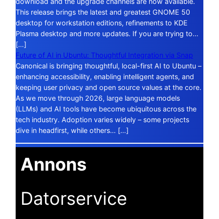
download and the upgrade channels are now available.
This release brings the latest and greatest GNOME 50
desktop for workstation editions, refinements to KDE
Plasma desktop and more updates. If you are trying to…
[…]
Future of AI in Ubuntu: Thoughtful Integration via Snap
Canonical is bringing thoughtful, local-first AI to Ubuntu –
enhancing accessibility, enabling intelligent agents, and
keeping user privacy and open source values at the core.
As we move through 2026, large language models
(LLMs) and AI tools have become ubiquitous across the
tech industry. Adoption varies widely – some projects
dive in headfirst, while others… […]
Annons
Datorservice