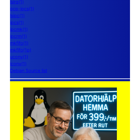
lsirq(1)
pcp-ipcs(1)
lsipc(1)
ipcs(1)
ipcmk(1)
ipcrm(1)
mkfifo(1)
mkfifo(1p)
uconv(1)
iconv(1)
Debian Source list