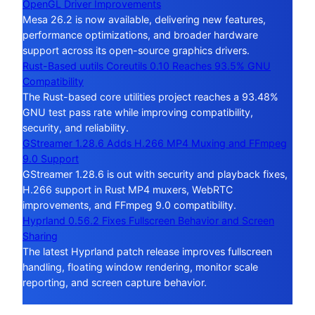
OpenGL Driver Improvements
Mesa 26.2 is now available, delivering new features,
performance optimizations, and broader hardware
support across its open-source graphics drivers.
Rust-Based uutils Coreutils 0.10 Reaches 93.5% GNU
Compatibility
The Rust-based core utilities project reaches a 93.48%
GNU test pass rate while improving compatibility,
security, and reliability.
GStreamer 1.28.6 Adds H.266 MP4 Muxing and FFmpeg
9.0 Support
GStreamer 1.28.6 is out with security and playback fixes,
H.266 support in Rust MP4 muxers, WebRTC
improvements, and FFmpeg 9.0 compatibility.
Hyprland 0.56.2 Fixes Fullscreen Behavior and Screen
Sharing
The latest Hyprland patch release improves fullscreen
handling, floating window rendering, monitor scale
reporting, and screen capture behavior.