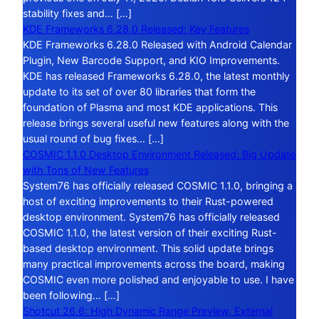
stability fixes and… […]
KDE Frameworks 6.28.0 Released: Key Features
KDE Frameworks 6.28.0 Released with Android Calendar
Plugin, New Barcode Support, and KIO Improvements.
KDE has released Frameworks 6.28.0, the latest monthly
update to its set of over 80 libraries that form the
foundation of Plasma and most KDE applications. This
release brings several useful new features along with the
usual round of bug fixes… […]
COSMIC 1.1.0 Desktop Environment Released: Big Update
with Tons of New Features
System76 has officially released COSMIC 1.1.0, bringing a
host of exciting improvements to their Rust-powered
desktop environment. System76 has officially released
COSMIC 1.1.0, the latest version of their exciting Rust-
based desktop environment. This solid update brings
many practical improvements across the board, making
COSMIC even more polished and enjoyable to use. I have
been following… […]
Shotcut 26.6: High Dynamic Range Preview, External