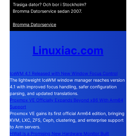
Trasiga dator? Och bor i Stockholm?
Bromma Datorservice sedan 2007.
Bromma Datorservice
Linuxiac.com
IceWM 4.1 Released with New Window Focus Control
The lightweight IceWM window manager reaches version
4.1 with improved focus handling, safer configuration
parsing, and updated translations.
Proxmox VE Officially Expands Beyond x86 With Arm64
Support
Proxmox VE gains its first official Arm64 edition, bringing
KVM, LXC, ZFS, Ceph, clustering, and enterprise support
to Arm servers.
HWall Is a Promising New Hardware Monitor Built