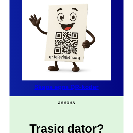
Skapa egna QR-koder
annons
Trasig dator?