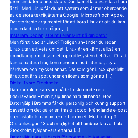
premiumdator är inte skräp. Den kan ofta användas i flera
år till. Med Linux får du ett system som är mer oberoende
av de stora teknikjättarna Google, Microsoft och Apple.
Det starkaste argumentet för att köra Linux är att du kan
använda din dator några […]
Installera Debian, Ubuntu eller Mint på din dator
Men först: vad är Linux? Troligen använder du redan
Linux utan att veta om det. Linux är en kärna, alltså en
grundkomponent som ett operativsystem behöver för att
kunna hantera filer, kommunicera med internet, styra
hårdvara och mycket annat. Det som gör Linux speciellt
är att det är släppt under en licens som gör att […]
Digital fixare Stockholm
Datorproblem kan vara både frustrerande och
tidskrävande – men hjälp finns nära till hands. Hos
Datorhjälp i Bromma får du personlig och kunnig support,
oavsett om det gäller en trasig laptop, krånglande e-post
eller installation av ny teknik i hemmet. Med butik på
Orrspelsvägen 13 och möjlighet till hembesök över hela
Stockholm hjälper våra erfarna […]
Datorhjälp nära till hands för boende vid Karlaplan