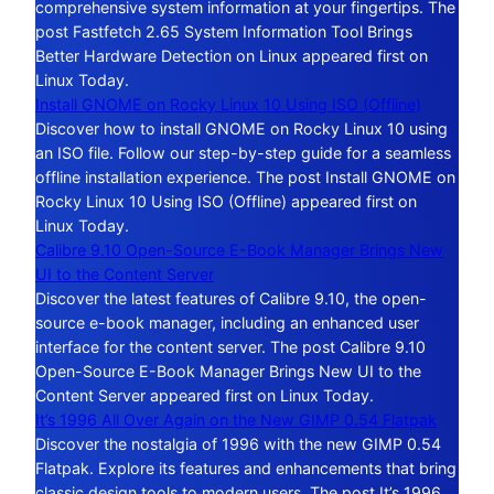
comprehensive system information at your fingertips. The
post Fastfetch 2.65 System Information Tool Brings
Better Hardware Detection on Linux appeared first on
Linux Today.
Install GNOME on Rocky Linux 10 Using ISO (Offline)
Discover how to install GNOME on Rocky Linux 10 using
an ISO file. Follow our step-by-step guide for a seamless
offline installation experience. The post Install GNOME on
Rocky Linux 10 Using ISO (Offline) appeared first on
Linux Today.
Calibre 9.10 Open-Source E-Book Manager Brings New
UI to the Content Server
Discover the latest features of Calibre 9.10, the open-
source e-book manager, including an enhanced user
interface for the content server. The post Calibre 9.10
Open-Source E-Book Manager Brings New UI to the
Content Server appeared first on Linux Today.
It’s 1996 All Over Again on the New GIMP 0.54 Flatpak
Discover the nostalgia of 1996 with the new GIMP 0.54
Flatpak. Explore its features and enhancements that bring
classic design tools to modern users. The post It’s 1996