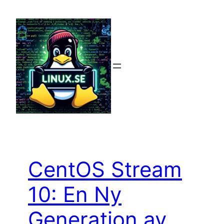
Hoppa
till
innehåll
CentOS Stream
10: En Ny
Generation av