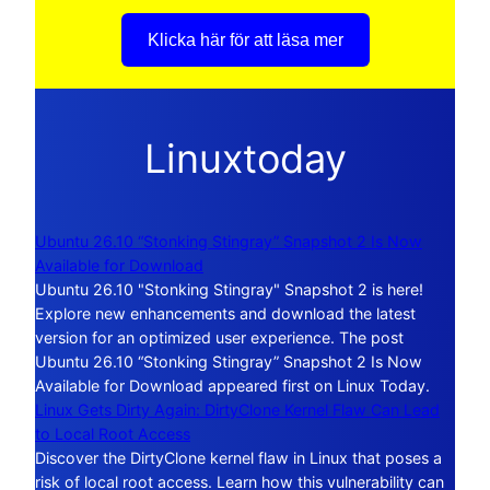
Klicka här för att läsa mer
Linuxtoday
Ubuntu 26.10 “Stonking Stingray” Snapshot 2 Is Now
Available for Download
Ubuntu 26.10 "Stonking Stingray" Snapshot 2 is here!
Explore new enhancements and download the latest
version for an optimized user experience. The post
Ubuntu 26.10 “Stonking Stingray” Snapshot 2 Is Now
Available for Download appeared first on Linux Today.
Linux Gets Dirty Again: DirtyClone Kernel Flaw Can Lead
to Local Root Access
Discover the DirtyClone kernel flaw in Linux that poses a
risk of local root access. Learn how this vulnerability can