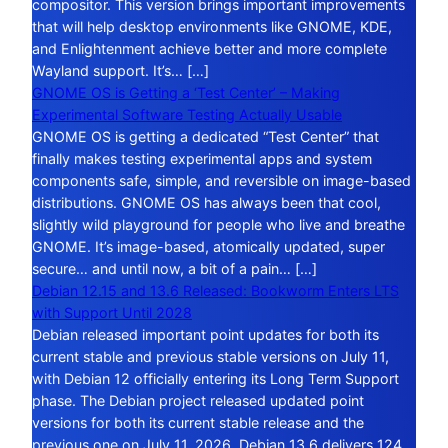
compositor. This version brings important improvements
that will help desktop environments like GNOME, KDE,
and Enlightenment achieve better and more complete
Wayland support. It’s… […]
GNOME OS is Getting a ‘Test Center’ – Making
Experimental Software Testing Actually Usable
GNOME OS is getting a dedicated “Test Center” that
finally makes testing experimental apps and system
components safe, simple, and reversible on image-based
distributions. GNOME OS has always been that cool,
slightly wild playground for people who live and breathe
GNOME. It’s image-based, atomically updated, super
secure… and until now, a bit of a pain… […]
Debian 12.15 and 13.6 Released: Bookworm Enters LTS
with Support Until 2028
Debian released important point updates for both its
current stable and previous stable versions on July 11,
with Debian 12 officially entering its Long Term Support
phase. The Debian project released updated point
versions for both its current stable release and the
previous one on July 11, 2026. Debian 13.6 delivers 124