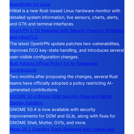
Specifically for Linux
HWall is a new Rust-based Linux hardware monitor with
detailed system information, live sensors, charts, alerts,
and GTK and terminal interfaces.
OpenVPN 2.7.6 Released with Security Fixes for Windows
and mbedTLS
The latest OpenVPN update patches two vulnerabilities,
improves DCO key-state handling, and introduces several
user-visible configuration changes.
Rust Adopts Official Policy for AI-Generated
Contributions
Two months after proposing the changes, several Rust
teams have officially adopted a policy restricting AI-
generated contributions.
GNOME 50.4 Brings GDM Security Fixes and Better
Display Handling
GNOME 50.4 is now available with security
improvements for GDM and GLib, along with fixes for
GNOME Shell, Mutter, GVfs, and more.
Mesa 26.2 Graphics Stack Released with Vulkan and