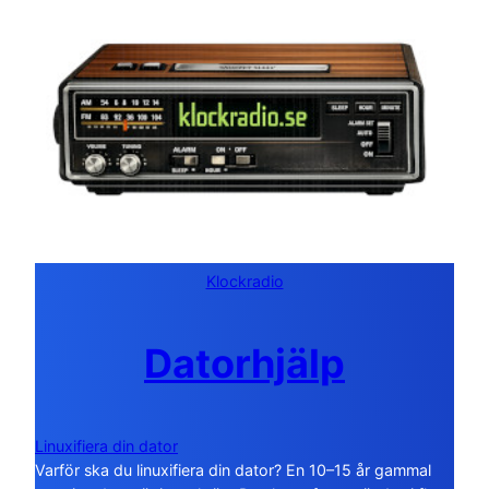
Klockradio
Datorhjälp
Linuxifiera din dator
Varför ska du linuxifiera din dator? En 10–15 år gammal