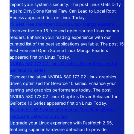
impact your system's security. The post Linux Gets Dirty
Again: DirtyClone Kernel Flaw Can Lead to Local Root
Access appeared first on Linux Today.
15 Best Free and Open Source Linux Manga Readers
Uncover the top 15 free and open-source Linux manga
readers. Enhance your reading experience with our
curated list of the best applications available. The post 15
Best Free and Open Source Linux Manga Readers
appeared first on Linux Today.
NVIDIA 580.173.02 Linux Graphics Driver Released for
GeForce 10 Series
Discover the latest NVIDIA 580.173.02 Linux graphics
driver, optimized for GeForce 10 series. Enhance your
gaming and graphics performance today. The post
NVIDIA 580.173.02 Linux Graphics Driver Released for
GeForce 10 Series appeared first on Linux Today.
Fastfetch 2.65 System Information Tool Brings Better
Hardware Detection on Linux
Upgrade your Linux experience with Fastfetch 2.65,
featuring superior hardware detection to provide