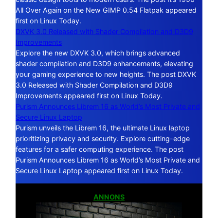
All Over Again on the New GIMP 0.54 Flatpak appeared
first on Linux Today.
DXVK 3.0 Released with Shader Compilation and D3D9
Improvements
Explore the new DXVK 3.0, which brings advanced
shader compilation and D3D9 enhancements, elevating
your gaming experience to new heights. The post DXVK
3.0 Released with Shader Compilation and D3D9
Improvements appeared first on Linux Today.
Purism Announces Librem 16 as World’s Most Private and
Secure Linux Laptop
Purism unveils the Librem 16, the ultimate Linux laptop
prioritizing privacy and security. Explore cutting-edge
features for a safer computing experience. The post
Purism Announces Librem 16 as World’s Most Private and
Secure Linux Laptop appeared first on Linux Today.
ANNONS