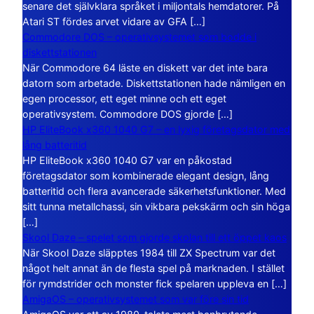
senare det självklara språket i miljontals hemdatorer. På
Atari ST fördes arvet vidare av GFA […]
Commodore DOS – operativsystemet som bodde i
diskettstationen
När Commodore 64 läste en diskett var det inte bara
datorn som arbetade. Diskettstationen hade nämligen en
egen processor, ett eget minne och ett eget
operativsystem. Commodore DOS gjorde […]
HP EliteBook x360 1040 G7 – en lyxig företagsdator med
lång batteritid
HP EliteBook x360 1040 G7 var en påkostad
företagsdator som kombinerade elegant design, lång
batteritid och flera avancerade säkerhetsfunktioner. Med
sitt tunna metallchassi, sin vikbara pekskärm och sin höga
[…]
Skool Daze – spelet som gjorde skolan till ett öppet kaos
När Skool Daze släpptes 1984 till ZX Spectrum var det
något helt annat än de flesta spel på marknaden. I stället
för rymdstrider och monster fick spelaren uppleva en […]
AmigaOS – operativsystemet som var före sin tid