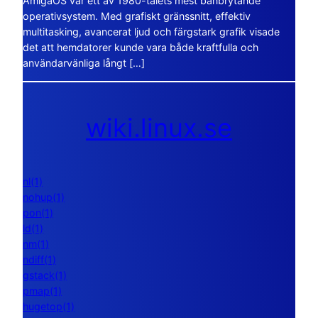
AmigaOS var ett av 1980-talets mest banbrytande
operativsystem. Med grafiskt gränssnitt, effektiv
multitasking, avancerat ljud och färgstark grafik visade
det att hemdatorer kunde vara både kraftfulla och
användarvänliga långt […]
wiki.linux.se
nl(1)
nohup(1)
pon(1)
ld(1)
nm(1)
ndiff(1)
gstack(1)
pmap(1)
hugetop(1)