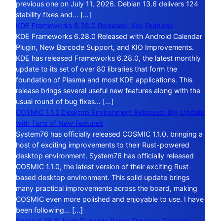
previous one on July 11, 2026. Debian 13.6 delivers 124
stability fixes and… […]
KDE Frameworks 6.28.0 Released: Key Features
KDE Frameworks 6.28.0 Released with Android Calendar
Plugin, New Barcode Support, and KIO Improvements.
KDE has released Frameworks 6.28.0, the latest monthly
update to its set of over 80 libraries that form the
foundation of Plasma and most KDE applications. This
release brings several useful new features along with the
usual round of bug fixes… […]
COSMIC 1.1.0 Desktop Environment Released: Big Update
with Tons of New Features
System76 has officially released COSMIC 1.1.0, bringing a
host of exciting improvements to their Rust-powered
desktop environment. System76 has officially released
COSMIC 1.1.0, the latest version of their exciting Rust-
based desktop environment. This solid update brings
many practical improvements across the board, making
COSMIC even more polished and enjoyable to use. I have
been following… […]
Shotcut 26.6: High Dynamic Range Preview, External