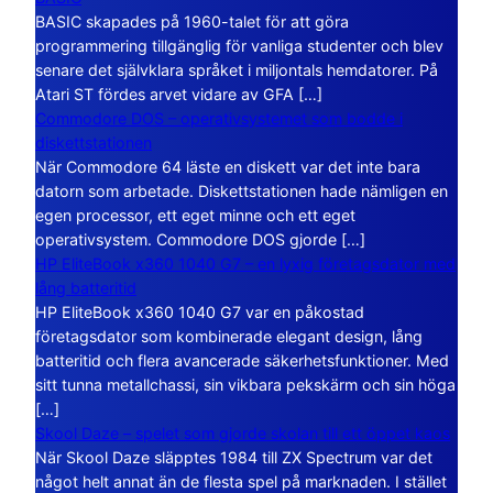
BASIC skapades på 1960-talet för att göra
programmering tillgänglig för vanliga studenter och blev
senare det självklara språket i miljontals hemdatorer. På
Atari ST fördes arvet vidare av GFA […]
Commodore DOS – operativsystemet som bodde i
diskettstationen
När Commodore 64 läste en diskett var det inte bara
datorn som arbetade. Diskettstationen hade nämligen en
egen processor, ett eget minne och ett eget
operativsystem. Commodore DOS gjorde […]
HP EliteBook x360 1040 G7 – en lyxig företagsdator med
lång batteritid
HP EliteBook x360 1040 G7 var en påkostad
företagsdator som kombinerade elegant design, lång
batteritid och flera avancerade säkerhetsfunktioner. Med
sitt tunna metallchassi, sin vikbara pekskärm och sin höga
[…]
Skool Daze – spelet som gjorde skolan till ett öppet kaos
När Skool Daze släpptes 1984 till ZX Spectrum var det
något helt annat än de flesta spel på marknaden. I stället