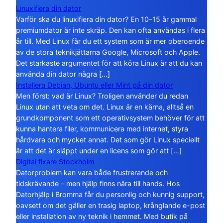
Linuxifiera din dator
Varför ska du linuxifiera din dator? En 10–15 år gammal
premiumdator är inte skräp. Den kan ofta användas i flera
år till. Med Linux får du ett system som är mer oberoende
av de stora teknikjättarna Google, Microsoft och Apple.
Det starkaste argumentet för att köra Linux är att du kan
använda din dator några […]
Installera Debian, Ubuntu eller Mint på din dator
Men först: vad är Linux? Troligen använder du redan
Linux utan att veta om det. Linux är en kärna, alltså en
grundkomponent som ett operativsystem behöver för att
kunna hantera filer, kommunicera med internet, styra
hårdvara och mycket annat. Det som gör Linux speciellt
är att det är släppt under en licens som gör att […]
Digital fixare Stockholm
Datorproblem kan vara både frustrerande och
tidskrävande – men hjälp finns nära till hands. Hos
Datorhjälp i Bromma får du personlig och kunnig support,
oavsett om det gäller en trasig laptop, krånglande e-post
eller installation av ny teknik i hemmet. Med butik på