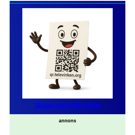
Skapa egna QR-koder
annons