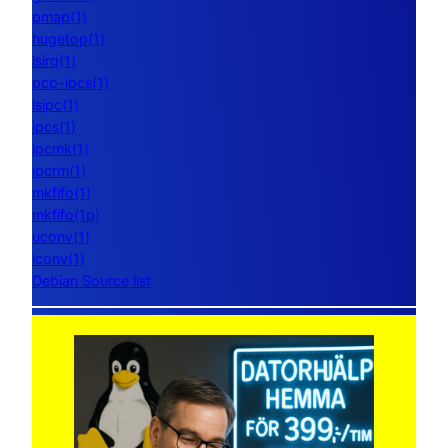
pmap(1)
hugetop(1)
lsirq(1)
pcp-ipcs(1)
lsipc(1)
ipcs(1)
ipcmk(1)
ipcrm(1)
mkfifo(1)
mkfifo(1p)
uconv(1)
iconv(1)
Debian Source list