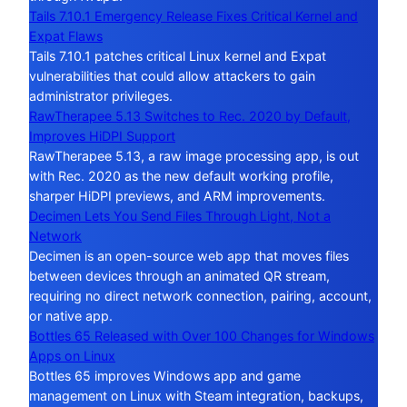
Tails 7.10.1 Emergency Release Fixes Critical Kernel and
Expat Flaws
Tails 7.10.1 patches critical Linux kernel and Expat
vulnerabilities that could allow attackers to gain
administrator privileges.
RawTherapee 5.13 Switches to Rec. 2020 by Default,
Improves HiDPI Support
RawTherapee 5.13, a raw image processing app, is out
with Rec. 2020 as the new default working profile,
sharper HiDPI previews, and ARM improvements.
Decimen Lets You Send Files Through Light, Not a
Network
Decimen is an open-source web app that moves files
between devices through an animated QR stream,
requiring no direct network connection, pairing, account,
or native app.
Bottles 65 Released with Over 100 Changes for Windows
Apps on Linux
Bottles 65 improves Windows app and game
management on Linux with Steam integration, backups,