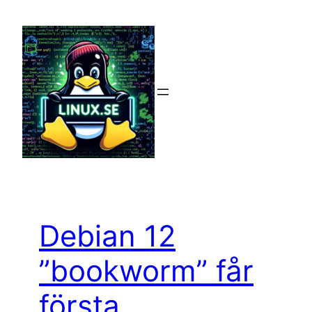
Hoppa
till
innehåll
Debian 12
”bookworm” får
första