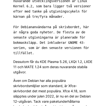
nuvarande utvecklingsversionen är Linux 
Kernel 6.2, som bara ligger två versioner 
efter med tanke på utgivningscykeln för 
kärnan på tre/fyra månader.

För Debiananvändarna på skrivbordet, här 
är några goda nyheter. De flesta av de 
senaste utgivningarna är planerade för 
bokmasksläpp. Det inkluderar GNOME 43-
serien, som är den senaste versionen för 
tillfället.
Dessutom får du KDE Plasma 5.26, LXQt 1.2, LXDE
11 och MATE 1.24 som deras nuvarande stabila
utgåvor.
Även om Debian har alla populära
skrivbordsmiljöer som standard, är Xfce-
skrivbordet det mest populära. Xfce 4.18, som
släpptes under julen 2022, är nu en del av Debian
12-utgåvan. Tack vare paketunderhållarna