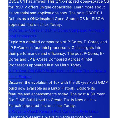
QSOE 0.1 has arrived! This QNX-inspired open-source OS
for RISC-V offers unique capabilities. Learn more about
its potential and applications now. The post QSOE 0.1
Debuts as a QNX-Inspired Open-Source OS for RISC-V
appeared first on Linux Today.
P-Cores, E-Cores and LP E-Cores Compared Across 4
Intel Processors
Explore a detailed comparison of P-Cores, E-Cores, and
LP E-Cores in four Intel processors. Gain insights into
their performance and efficiency. The post P-Cores, E-
Cores and LP E-Cores Compared Across 4 Intel
Processors appeared first on Linux Today.
A 30-Year-Old GIMP Build Used to Create Tux Is Now a
Linux Flatpak
Discover the evolution of Tux with the 30-year-old GIMP
build now available as a Linux Flatpak. Explore its
features and enhancements today. The post A 30-Year-
Old GIMP Build Used to Create Tux Is Now a Linux
Flatpak appeared first on Linux Today.
5 Ways to Check Remote Port Connectivity in Linux
Learn the 5 essential ways to verify remote port