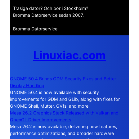
Trasiga dator? Och bor i Stockholm?
Bromma Datorservice sedan 2007.
Bromma Datorservice
Linuxiac.com
GNOME 50.4 Brings GDM Security Fixes and Better
Display Handling
GNOME 50.4 is now available with security
improvements for GDM and GLib, along with fixes for
GNOME Shell, Mutter, GVfs, and more.
Mesa 26.2 Graphics Stack Released with Vulkan and
OpenGL Driver Improvements
Mesa 26.2 is now available, delivering new features,
performance optimizations, and broader hardware