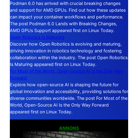
Podman 6.0 has arrived with crucial breaking changes
and support for AMD GPUs. Find out how these updates
can impact your container workflows and performance.
The post Podman 6.0 Lands with Breaking Changes,
AMD GPUs Support appeared first on Linux Today.
Open Robotics Is Maturing
Discover how Open Robotics is evolving and maturing,
driving innovation in robotics technology and fostering
collaboration within the industry. The post Open Robotics
Is Maturing appeared first on Linux Today.
For Most of the World, Open-Source AI Is the Only Way
Forward
Explore how open-source AI is shaping the future for
global innovation and accessibility, providing solutions for
diverse communities worldwide. The post For Most of the
World, Open-Source AI Is the Only Way Forward
appeared first on Linux Today.
ANNONS