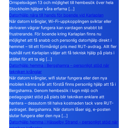
Orrspelsvägen 13 och möjlighet till hembesök över hela
Stockholm hjälper våra erfarna […]
Datorhjälp nära till hands för boende vid Karlaplan
När datorn krånglar, Wi-Fi-uppkopplingen sviktar eller
skrivaren vägrar fungera kan vardagen snabbt bli
frustrerande. För boende kring Karlaplan finns nu
möjlighet att få snabb och personlig datorhjälp direkt i
hemmet – till ett förmånligt pris med RUT-avdrag. Allt fler
hushåll runt Karlaplan väljer att få teknisk hjälp på plats i
stället för att ta sig […]
Datorhjälp hemma i Bergshamra – personligt stöd när
tekniken krånglar
När datorn krånglar, wifi slutar fungera eller den nya
mobilen känns svår att förstå finns personlig hjälp att få i
Bergshamra. Genom hembesök i lugn miljö och
pedagogiskt stöd på plats blir tekniken enklare att
hantera – dessutom till halva kostnaden tack vare RUT-
avdraget. Bergshamra. När datorn låser sig, e-posten
slutar fungera eller den nya […]
Datorhjälp hemma i Hässelby Strand – personligt stöd när