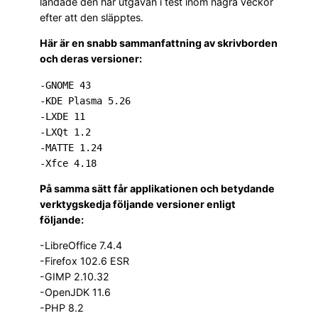
landade den här utgåvan i test inom några veckor
efter att den släpptes.
Här är en snabb sammanfattning av skrivborden
och deras versioner:
-GNOME 43

-KDE Plasma 5.26

-LXDE 11

-LXQt 1.2

-MATTE 1.24

-Xfce 4.18
På samma sätt får applikationen och betydande
verktygskedja följande versioner enligt
följande:
-LibreOffice 7.4.4
-Firefox 102.6 ESR
-GIMP 2.10.32
-OpenJDK 11.6
-PHP 8.2