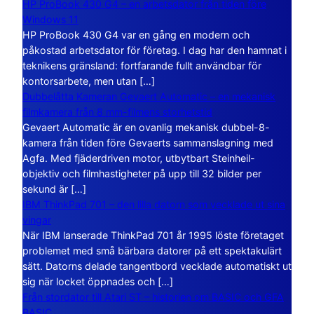
HP ProBook 430 G4 – en arbetsdator från tiden före
Windows 11
HP ProBook 430 G4 var en gång en modern och
påkostad arbetsdator för företag. I dag har den hamnat i
teknikens gränsland: fortfarande fullt användbar för
kontorsarbete, men utan […]
Dubbelåtta Kameran Gevaert Automatic – en mekanisk
filmkamera från 8 mm-filmens storhetstid
Gevaert Automatic är en ovanlig mekanisk dubbel-8-
kamera från tiden före Gevaerts sammanslagning med
Agfa. Med fjäderdriven motor, utbytbart Steinheil-
objektiv och filmhastigheter på upp till 32 bilder per
sekund är […]
IBM ThinkPad 701 – den lilla datorn som vecklade ut sina
vingar
När IBM lanserade ThinkPad 701 år 1995 löste företaget
problemet med små bärbara datorer på ett spektakulärt
sätt. Datorns delade tangentbord vecklade automatiskt ut
sig när locket öppnades och […]
Från stordator till Atari ST – historien om BASIC och GFA
BASIC