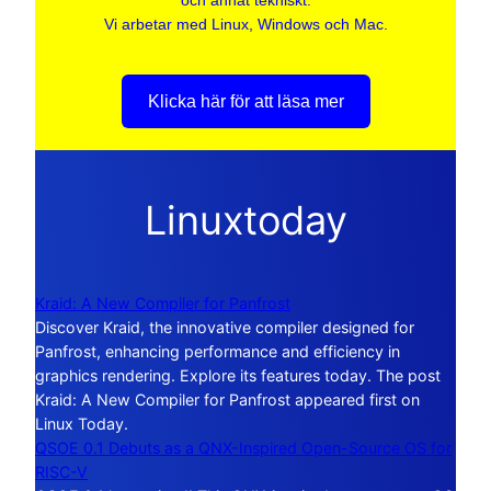
och annat tekniskt.
Vi arbetar med Linux, Windows och Mac.
Klicka här för att läsa mer
Linuxtoday
Kraid: A New Compiler for Panfrost
Discover Kraid, the innovative compiler designed for
Panfrost, enhancing performance and efficiency in
graphics rendering. Explore its features today. The post
Kraid: A New Compiler for Panfrost appeared first on
Linux Today.
QSOE 0.1 Debuts as a QNX-Inspired Open-Source OS for
RISC-V