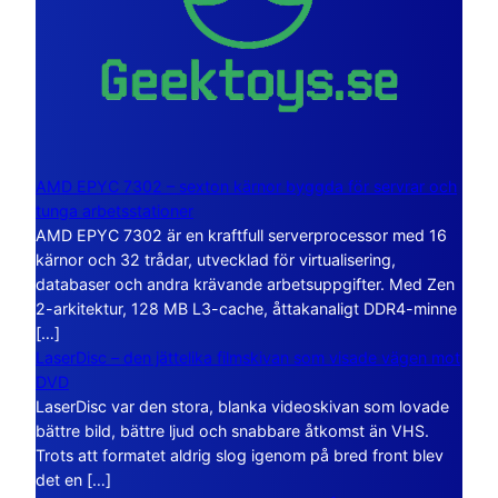
AMD EPYC 7302 – sexton kärnor byggda för servrar och
tunga arbetsstationer
AMD EPYC 7302 är en kraftfull serverprocessor med 16
kärnor och 32 trådar, utvecklad för virtualisering,
databaser och andra krävande arbetsuppgifter. Med Zen
2-arkitektur, 128 MB L3-cache, åttakanaligt DDR4-minne
[…]
LaserDisc – den jättelika filmskivan som visade vägen mot
DVD
LaserDisc var den stora, blanka videoskivan som lovade
bättre bild, bättre ljud och snabbare åtkomst än VHS.
Trots att formatet aldrig slog igenom på bred front blev
det en […]