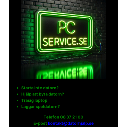
Starta inte datorn?
Hjälp att byta datorn?
Trasig laptop
Laggar speldatorn?
Telefon
08 37 21 00
E-post
kontakt@datorhjalp.se