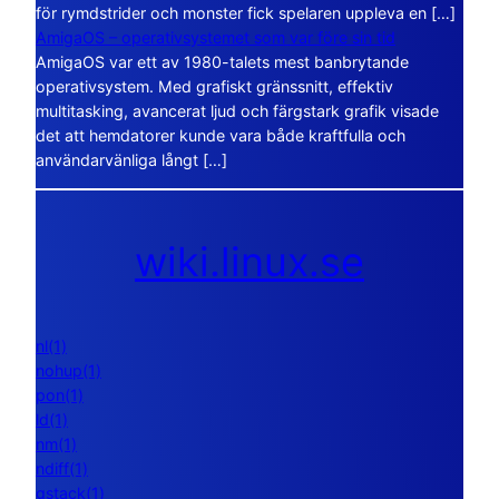
för rymdstrider och monster fick spelaren uppleva en […]
AmigaOS – operativsystemet som var före sin tid
AmigaOS var ett av 1980-talets mest banbrytande
operativsystem. Med grafiskt gränssnitt, effektiv
multitasking, avancerat ljud och färgstark grafik visade
det att hemdatorer kunde vara både kraftfulla och
användarvänliga långt […]
wiki.linux.se
nl(1)
nohup(1)
pon(1)
ld(1)
nm(1)
ndiff(1)
gstack(1)