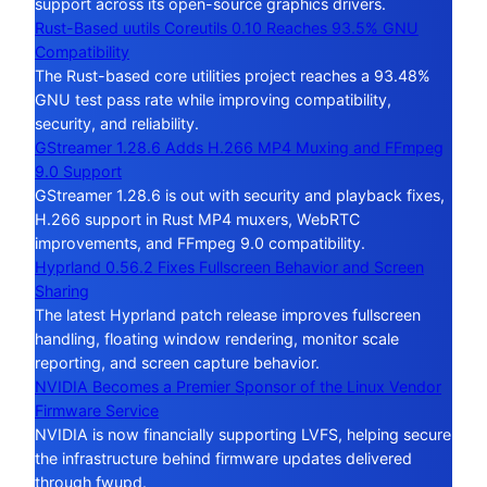
support across its open-source graphics drivers.
Rust-Based uutils Coreutils 0.10 Reaches 93.5% GNU
Compatibility
The Rust-based core utilities project reaches a 93.48%
GNU test pass rate while improving compatibility,
security, and reliability.
GStreamer 1.28.6 Adds H.266 MP4 Muxing and FFmpeg
9.0 Support
GStreamer 1.28.6 is out with security and playback fixes,
H.266 support in Rust MP4 muxers, WebRTC
improvements, and FFmpeg 9.0 compatibility.
Hyprland 0.56.2 Fixes Fullscreen Behavior and Screen
Sharing
The latest Hyprland patch release improves fullscreen
handling, floating window rendering, monitor scale
reporting, and screen capture behavior.
NVIDIA Becomes a Premier Sponsor of the Linux Vendor
Firmware Service
NVIDIA is now financially supporting LVFS, helping secure
the infrastructure behind firmware updates delivered
through fwupd.