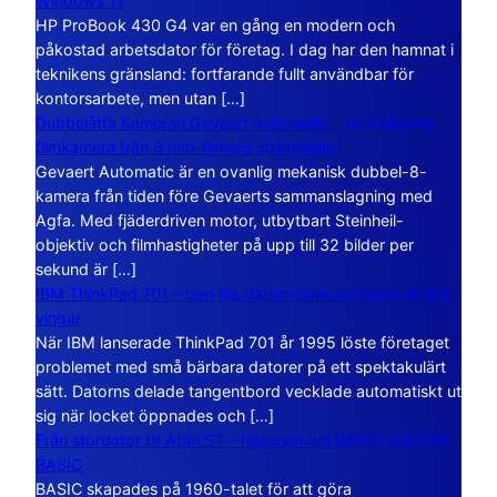
Windows 11
HP ProBook 430 G4 var en gång en modern och
påkostad arbetsdator för företag. I dag har den hamnat i
teknikens gränsland: fortfarande fullt användbar för
kontorsarbete, men utan […]
Dubbelåtta Kameran Gevaert Automatic – en mekanisk
filmkamera från 8 mm-filmens storhetstid
Gevaert Automatic är en ovanlig mekanisk dubbel-8-
kamera från tiden före Gevaerts sammanslagning med
Agfa. Med fjäderdriven motor, utbytbart Steinheil-
objektiv och filmhastigheter på upp till 32 bilder per
sekund är […]
IBM ThinkPad 701 – den lilla datorn som vecklade ut sina
vingar
När IBM lanserade ThinkPad 701 år 1995 löste företaget
problemet med små bärbara datorer på ett spektakulärt
sätt. Datorns delade tangentbord vecklade automatiskt ut
sig när locket öppnades och […]
Från stordator till Atari ST – historien om BASIC och GFA
BASIC
BASIC skapades på 1960-talet för att göra