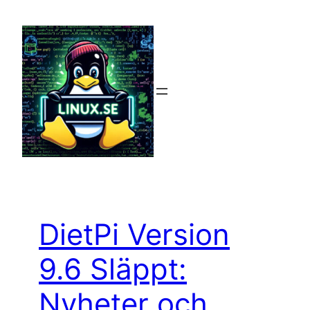
Hoppa
till
innehåll
DietPi Version
9.6 Släppt:
Nyheter och