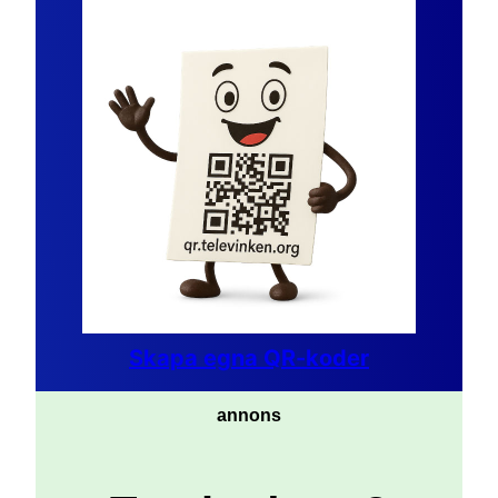
Skapa egna QR-koder
annons