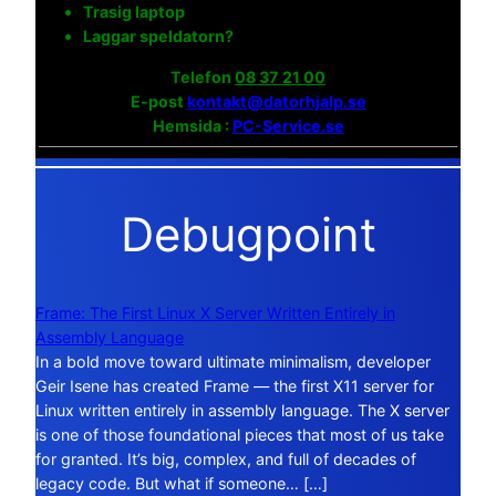
Trasig laptop
Laggar speldatorn?
Telefon
08 37 21 00
E-post
kontakt@datorhjalp.se
Hemsida :
PC-Service.se
Debugpoint
Frame: The First Linux X Server Written Entirely in
Assembly Language
In a bold move toward ultimate minimalism, developer
Geir Isene has created Frame — the first X11 server for
Linux written entirely in assembly language. The X server
is one of those foundational pieces that most of us take
for granted. It’s big, complex, and full of decades of
legacy code. But what if someone… […]