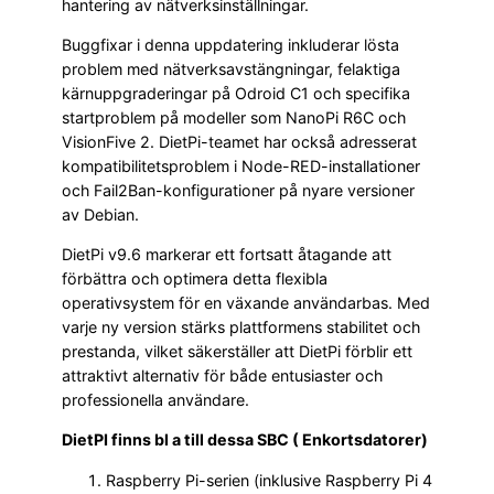
hantering av nätverksinställningar.
Buggfixar i denna uppdatering inkluderar lösta
problem med nätverksavstängningar, felaktiga
kärnuppgraderingar på Odroid C1 och specifika
startproblem på modeller som NanoPi R6C och
VisionFive 2. DietPi-teamet har också adresserat
kompatibilitetsproblem i Node-RED-installationer
och Fail2Ban-konfigurationer på nyare versioner
av Debian.
DietPi v9.6 markerar ett fortsatt åtagande att
förbättra och optimera detta flexibla
operativsystem för en växande användarbas. Med
varje ny version stärks plattformens stabilitet och
prestanda, vilket säkerställer att DietPi förblir ett
attraktivt alternativ för både entusiaster och
professionella användare.
DietPI finns bl a till dessa SBC ( Enkortsdatorer)
Raspberry Pi-serien (inklusive Raspberry Pi 4