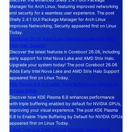
Manager for Arch Linux, featuring improved networking
and security for a seamless user experience. The post
Shelly 2.4.1 GUI Package Manager for Arch Linux
Improves Networking, Security appeared first on Linux
Today.
Coreboot 26.06 Adds Early Intel Nova Lake and AMD
Strix Halo Support
Discover the latest features in Coreboot 26.06, including
early support for Intel Nova Lake and AMD Strix Halo.
Upgrade your system today! The post Coreboot 26.06
Adds Early Intel Nova Lake and AMD Strix Halo Support
appeared first on Linux Today.
KDE Plasma 6.8 to Enable Triple Buffering by Default for
NVIDIA GPUs
Discover how KDE Plasma 6.8 enhances performance
with triple buffering enabled by default for NVIDIA GPUs,
improving your visual experience. The post KDE Plasma
6.8 to Enable Triple Buffering by Default for NVIDIA GPUs
appeared first on Linux Today.
7 Best Free and Open Source Terminal-Based Serial