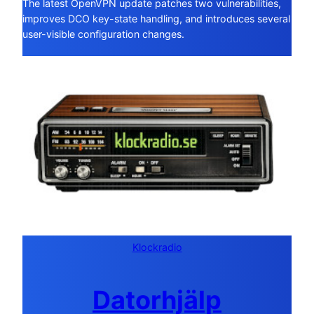
The latest OpenVPN update patches two vulnerabilities,
improves DCO key-state handling, and introduces several
user-visible configuration changes.
Klockradio
Datorhjälp