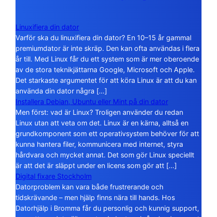
Linuxifiera din dator
Varför ska du linuxifiera din dator? En 10–15 år gammal
premiumdator är inte skräp. Den kan ofta användas i flera
år till. Med Linux får du ett system som är mer oberoende
av de stora teknikjättarna Google, Microsoft och Apple.
Det starkaste argumentet för att köra Linux är att du kan
använda din dator några […]
Installera Debian, Ubuntu eller Mint på din dator
Men först: vad är Linux? Troligen använder du redan
Linux utan att veta om det. Linux är en kärna, alltså en
grundkomponent som ett operativsystem behöver för att
kunna hantera filer, kommunicera med internet, styra
hårdvara och mycket annat. Det som gör Linux speciellt
är att det är släppt under en licens som gör att […]
Digital fixare Stockholm
Datorproblem kan vara både frustrerande och
tidskrävande – men hjälp finns nära till hands. Hos
Datorhjälp i Bromma får du personlig och kunnig support,