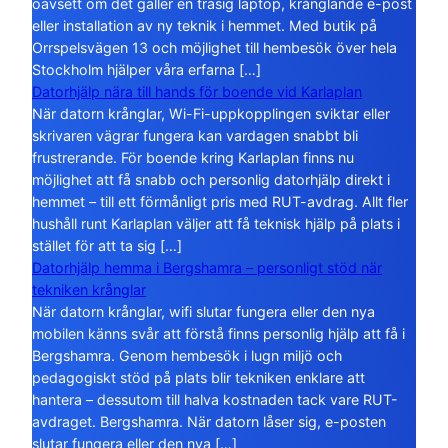
oavsett om det gäller en trasig laptop, krånglande e-post
eller installation av ny teknik i hemmet. Med butik på
Orrspelsvägen 13 och möjlighet till hembesök över hela
Stockholm hjälper våra erfarna […]
Datorhjälp nära till hands för boende vid Karlaplan
När datorn krånglar, Wi-Fi-uppkopplingen sviktar eller
skrivaren vägrar fungera kan vardagen snabbt bli
frustrerande. För boende kring Karlaplan finns nu
möjlighet att få snabb och personlig datorhjälp direkt i
hemmet – till ett förmånligt pris med RUT-avdrag. Allt fler
hushåll runt Karlaplan väljer att få teknisk hjälp på plats i
stället för att ta sig […]
Datorhjälp hemma i Bergshamra – personligt stöd när
tekniken krånglar
När datorn krånglar, wifi slutar fungera eller den nya
mobilen känns svår att förstå finns personlig hjälp att få i
Bergshamra. Genom hembesök i lugn miljö och
pedagogiskt stöd på plats blir tekniken enklare att
hantera – dessutom till halva kostnaden tack vare RUT-
avdraget. Bergshamra. När datorn låser sig, e-posten
slutar fungera eller den nya […]