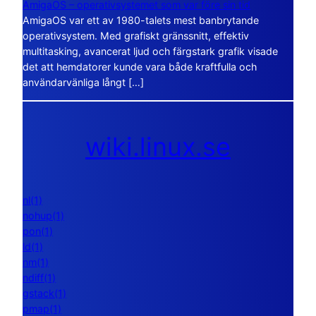
AmigaOS – operativsystemet som var före sin tid
AmigaOS var ett av 1980-talets mest banbrytande
operativsystem. Med grafiskt gränssnitt, effektiv
multitasking, avancerat ljud och färgstark grafik visade
det att hemdatorer kunde vara både kraftfulla och
användarvänliga långt […]
wiki.linux.se
nl(1)
nohup(1)
pon(1)
ld(1)
nm(1)
ndiff(1)
gstack(1)
pmap(1)