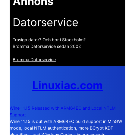
Annons
Datorservice
Trasiga dator? Och bor i Stockholm?
Bromma Datorservice sedan 2007.
Bromma Datorservice
Linuxiac.com
Wine 11.15 Released with ARM64EC and Local NTLM
Support
Wine 11.15 is out with ARM64EC build support in MinGW
mode, local NTLM authentication, more BCrypt KDF
algorithms, and WindowsCodecs improvements.