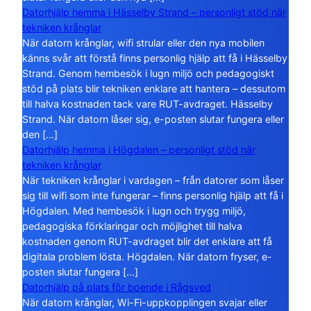
Datorhjälp hemma i Hässelby Strand – personligt stöd när
tekniken krånglar
När datorn krånglar, wifi strular eller den nya mobilen
känns svår att förstå finns personlig hjälp att få i Hässelby
Strand. Genom hembesök i lugn miljö och pedagogiskt
stöd på plats blir tekniken enklare att hantera – dessutom
till halva kostnaden tack vare RUT-avdraget. Hässelby
Strand. När datorn låser sig, e-posten slutar fungera eller
den […]
Datorhjälp hemma i Högdalen – personligt stöd när
tekniken krånglar
När tekniken krånglar i vardagen – från datorer som låser
sig till wifi som inte fungerar – finns personlig hjälp att få i
Högdalen. Med hembesök i lugn och trygg miljö,
pedagogiska förklaringar och möjlighet till halva
kostnaden genom RUT-avdraget blir det enklare att få
digitala problem lösta. Högdalen. När datorn fryser, e-
posten slutar fungera […]
Datorhjälp på plats för boende i Rågsved
När datorn krånglar, Wi-Fi-uppkopplingen svajar eller