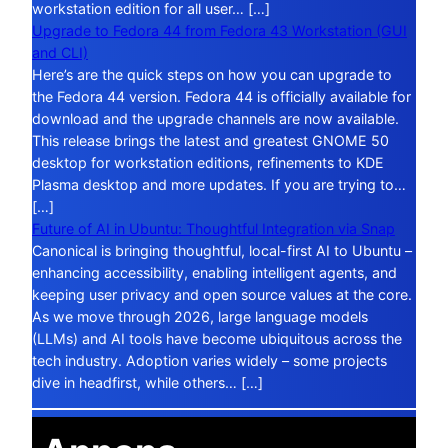
workstation edition for all user… […]
Upgrade to Fedora 44 from Fedora 43 Workstation (GUI
and CLI)
Here’s are the quick steps on how you can upgrade to
the Fedora 44 version. Fedora 44 is officially available for
download and the upgrade channels are now available.
This release brings the latest and greatest GNOME 50
desktop for workstation editions, refinements to KDE
Plasma desktop and more updates. If you are trying to…
[…]
Future of AI in Ubuntu: Thoughtful Integration via Snap
Canonical is bringing thoughtful, local-first AI to Ubuntu –
enhancing accessibility, enabling intelligent agents, and
keeping user privacy and open source values at the core.
As we move through 2026, large language models
(LLMs) and AI tools have become ubiquitous across the
tech industry. Adoption varies widely – some projects
dive in headfirst, while others… […]