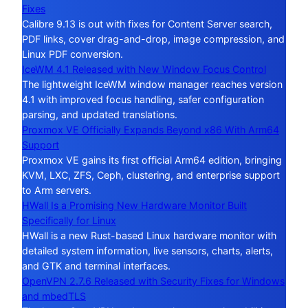
Fixes
Calibre 9.13 is out with fixes for Content Server search,
PDF links, cover drag-and-drop, image compression, and
Linux PDF conversion.
IceWM 4.1 Released with New Window Focus Control
The lightweight IceWM window manager reaches version
4.1 with improved focus handling, safer configuration
parsing, and updated translations.
Proxmox VE Officially Expands Beyond x86 With Arm64
Support
Proxmox VE gains its first official Arm64 edition, bringing
KVM, LXC, ZFS, Ceph, clustering, and enterprise support
to Arm servers.
HWall Is a Promising New Hardware Monitor Built
Specifically for Linux
HWall is a new Rust-based Linux hardware monitor with
detailed system information, live sensors, charts, alerts,
and GTK and terminal interfaces.
OpenVPN 2.7.6 Released with Security Fixes for Windows
and mbedTLS