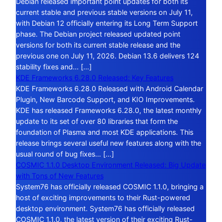
Debian released important point updates for both its
current stable and previous stable versions on July 11,
with Debian 12 officially entering its Long Term Support
phase. The Debian project released updated point
versions for both its current stable release and the
previous one on July 11, 2026. Debian 13.6 delivers 124
stability fixes and… […]
KDE Frameworks 6.28.0 Released: Key Features
KDE Frameworks 6.28.0 Released with Android Calendar
Plugin, New Barcode Support, and KIO Improvements.
KDE has released Frameworks 6.28.0, the latest monthly
update to its set of over 80 libraries that form the
foundation of Plasma and most KDE applications. This
release brings several useful new features along with the
usual round of bug fixes… […]
COSMIC 1.1.0 Desktop Environment Released: Big Update
with Tons of New Features
System76 has officially released COSMIC 1.1.0, bringing a
host of exciting improvements to their Rust-powered
desktop environment. System76 has officially released
COSMIC 1.1.0, the latest version of their exciting Rust-