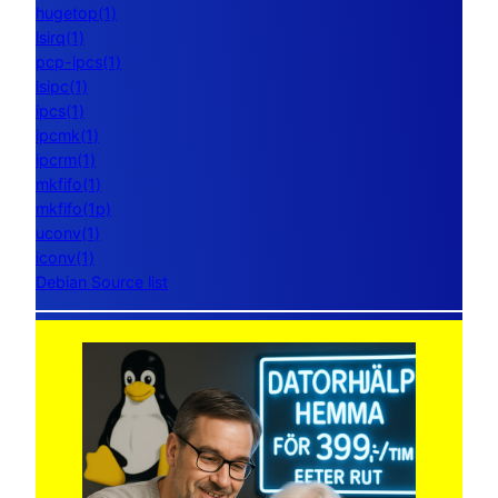
hugetop(1)
lsirq(1)
pcp-ipcs(1)
lsipc(1)
ipcs(1)
ipcmk(1)
ipcrm(1)
mkfifo(1)
mkfifo(1p)
uconv(1)
iconv(1)
Debian Source list