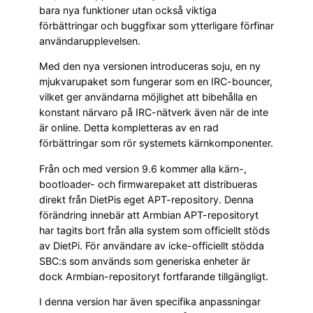
bara nya funktioner utan också viktiga
förbättringar och buggfixar som ytterligare förfinar
användarupplevelsen.
Med den nya versionen introduceras soju, en ny
mjukvarupaket som fungerar som en IRC-bouncer,
vilket ger användarna möjlighet att bibehålla en
konstant närvaro på IRC-nätverk även när de inte
är online. Detta kompletteras av en rad
förbättringar som rör systemets kärnkomponenter.
Från och med version 9.6 kommer alla kärn-,
bootloader- och firmwarepaket att distribueras
direkt från DietPis eget APT-repository. Denna
förändring innebär att Armbian APT-repositoryt
har tagits bort från alla system som officiellt stöds
av DietPi. För användare av icke-officiellt stödda
SBC:s som används som generiska enheter är
dock Armbian-repositoryt fortfarande tillgängligt.
I denna version har även specifika anpassningar