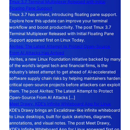
Tmux 3.7 Terminal Multiplexer Released with Initial
Floating Pane Support
Tmux 3.7 has arrived, introducing floating pane support.
Explore how this update can improve your terminal
workflow and boost productivity. The post Tmux 3.7
Terminal Multiplexer Released with Initial Floating Pane
Support appeared first on Linux Today.
Akrites: The Latest Attempt to Protect Open-Source
From AI Attacks Has Arrived
Akrites, a new Linux Foundation initiative backed by many
of the world’s largest tech and financial firms, is the
industry’s latest attempt to get ahead of AI‑accelerated
software supply chain risks by helping maintainers harden
critical open-source projects before attackers can exploit
them. The post Akrites: The Latest Attempt to Protect
Open-Source From AI Attacks […]
Meet Drawy, KDE’s Infinite Whiteboard App for Linux
KDE’s Drawy brings an Excalidraw-like infinite whiteboard
to Linux desktops, built for quick sketches, diagrams,
annotations, and visual notes. The post Meet Drawy,
KDE’s Infinite Whiteboard App for Linux appeared first on