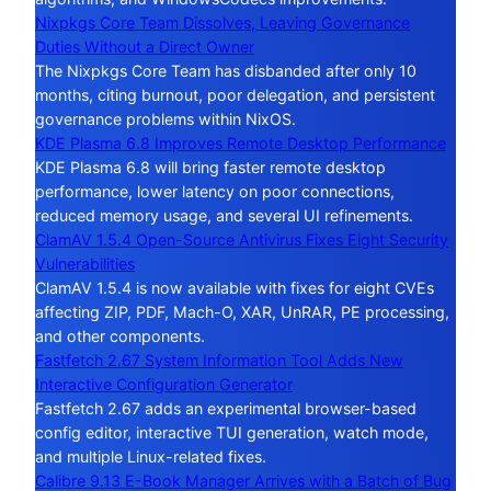
Nixpkgs Core Team Dissolves, Leaving Governance
Duties Without a Direct Owner
The Nixpkgs Core Team has disbanded after only 10
months, citing burnout, poor delegation, and persistent
governance problems within NixOS.
KDE Plasma 6.8 Improves Remote Desktop Performance
KDE Plasma 6.8 will bring faster remote desktop
performance, lower latency on poor connections,
reduced memory usage, and several UI refinements.
ClamAV 1.5.4 Open-Source Antivirus Fixes Eight Security
Vulnerabilities
ClamAV 1.5.4 is now available with fixes for eight CVEs
affecting ZIP, PDF, Mach-O, XAR, UnRAR, PE processing,
and other components.
Fastfetch 2.67 System Information Tool Adds New
Interactive Configuration Generator
Fastfetch 2.67 adds an experimental browser-based
config editor, interactive TUI generation, watch mode,
and multiple Linux-related fixes.
Calibre 9.13 E-Book Manager Arrives with a Batch of Bug