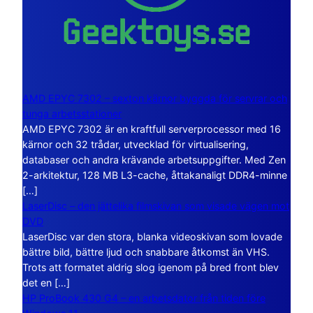
AMD EPYC 7302 – sexton kärnor byggda för servrar och
tunga arbetsstationer
AMD EPYC 7302 är en kraftfull serverprocessor med 16
kärnor och 32 trådar, utvecklad för virtualisering,
databaser och andra krävande arbetsuppgifter. Med Zen
2-arkitektur, 128 MB L3-cache, åttakanaligt DDR4-minne
[…]
LaserDisc – den jättelika filmskivan som visade vägen mot
DVD
LaserDisc var den stora, blanka videoskivan som lovade
bättre bild, bättre ljud och snabbare åtkomst än VHS.
Trots att formatet aldrig slog igenom på bred front blev
det en […]
HP ProBook 430 G4 – en arbetsdator från tiden före