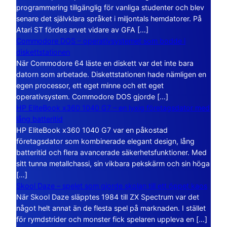
programmering tillgänglig för vanliga studenter och blev
senare det självklara språket i miljontals hemdatorer. På
Atari ST fördes arvet vidare av GFA […]
Commodore DOS – operativsystemet som bodde i
diskettstationen
När Commodore 64 läste en diskett var det inte bara
datorn som arbetade. Diskettstationen hade nämligen en
egen processor, ett eget minne och ett eget
operativsystem. Commodore DOS gjorde […]
HP EliteBook x360 1040 G7 – en lyxig företagsdator med
lång batteritid
HP EliteBook x360 1040 G7 var en påkostad
företagsdator som kombinerade elegant design, lång
batteritid och flera avancerade säkerhetsfunktioner. Med
sitt tunna metallchassi, sin vikbara pekskärm och sin höga
[…]
Skool Daze – spelet som gjorde skolan till ett öppet kaos
När Skool Daze släpptes 1984 till ZX Spectrum var det
något helt annat än de flesta spel på marknaden. I stället
för rymdstrider och monster fick spelaren uppleva en […]