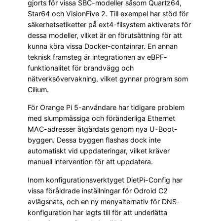
gjorts för vissa SBC-modeller såsom Quartz64,
Star64 och VisionFive 2. Till exempel har stöd för
säkerhetsetiketter på ext4-filsystem aktiverats för
dessa modeller, vilket är en förutsättning för att
kunna köra vissa Docker-containrar. En annan
teknisk framsteg är integrationen av eBPF-
funktionalitet för brandvägg och
nätverksövervakning, vilket gynnar program som
Cilium.
För Orange Pi 5-användare har tidigare problem
med slumpmässiga och föränderliga Ethernet
MAC-adresser åtgärdats genom nya U-Boot-
byggen. Dessa byggen flashas dock inte
automatiskt vid uppdateringar, vilket kräver
manuell intervention för att uppdatera.
Inom konfigurationsverktyget DietPi-Config har
vissa föråldrade inställningar för Odroid C2
avlägsnats, och en ny menyalternativ för DNS-
konfiguration har lagts till för att underlätta