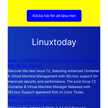
Klicka här för att läsa mer
Linuxtoday
Incus 7.2 Container & Virtual Machine Manager Released
with SELinux Support
Discover the new Incus 7.2, featuring enhanced Container
& Virtual Machine Management with SELinux support for
improved security and performance. The post Incus 7.2
Container & Virtual Machine Manager Released with
SELinux Support appeared first on Linux Today.
Shelly 2.4.1 GUI Package Manager for Arch Linux
Improves Networking, Security
Discover the enhanced Shelly 2.4.1 GUI Package