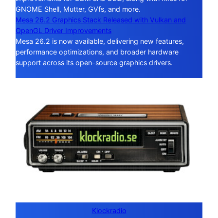
GNOME Shell, Mutter, GVfs, and more.
Mesa 26.2 Graphics Stack Released with Vulkan and
OpenGL Driver Improvements
Mesa 26.2 is now available, delivering new features,
performance optimizations, and broader hardware
support across its open-source graphics drivers.
Klockradio