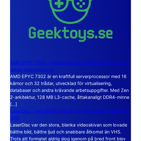
AMD EPYC 7302 – sexton kärnor byggda för servrar och
tunga arbetsstationer
AMD EPYC 7302 är en kraftfull serverprocessor med 16
kärnor och 32 trådar, utvecklad för virtualisering,
databaser och andra krävande arbetsuppgifter. Med Zen
2-arkitektur, 128 MB L3-cache, åttakanaligt DDR4-minne
[…]
LaserDisc – den jättelika filmskivan som visade vägen mot
DVD
LaserDisc var den stora, blanka videoskivan som lovade
bättre bild, bättre ljud och snabbare åtkomst än VHS.
Trots att formatet aldrig slog igenom på bred front blev