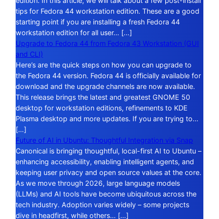
edition. In this article, we will talk about a few post-install
tips for Fedora 44 workstation edition. These are a good
starting point if you are installing a fresh Fedora 44
workstation edition for all user… […]
Upgrade to Fedora 44 from Fedora 43 Workstation (GUI
and CLI)
Here’s are the quick steps on how you can upgrade to
the Fedora 44 version. Fedora 44 is officially available for
download and the upgrade channels are now available.
This release brings the latest and greatest GNOME 50
desktop for workstation editions, refinements to KDE
Plasma desktop and more updates. If you are trying to…
[…]
Future of AI in Ubuntu: Thoughtful Integration via Snap
Canonical is bringing thoughtful, local-first AI to Ubuntu –
enhancing accessibility, enabling intelligent agents, and
keeping user privacy and open source values at the core.
As we move through 2026, large language models
(LLMs) and AI tools have become ubiquitous across the
tech industry. Adoption varies widely – some projects
dive in headfirst, while others… […]