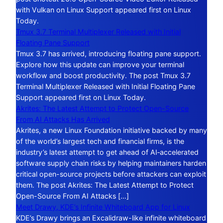
with Vulkan on Linux Support appeared first on Linux
Today.
Tmux 3.7 Terminal Multiplexer Released with Initial
Floating Pane Support
Tmux 3.7 has arrived, introducing floating pane support.
Explore how this update can improve your terminal
workflow and boost productivity. The post Tmux 3.7
Terminal Multiplexer Released with Initial Floating Pane
Support appeared first on Linux Today.
Akrites: The Latest Attempt to Protect Open-Source
From AI Attacks Has Arrived
Akrites, a new Linux Foundation initiative backed by many
of the world’s largest tech and financial firms, is the
industry’s latest attempt to get ahead of AI‑accelerated
software supply chain risks by helping maintainers harden
critical open-source projects before attackers can exploit
them. The post Akrites: The Latest Attempt to Protect
Open-Source From AI Attacks […]
Meet Drawy, KDE’s Infinite Whiteboard App for Linux
KDE’s Drawy brings an Excalidraw-like infinite whiteboard