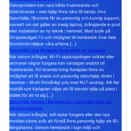
Datorproblem kan vara både frustrerande och
tidskrävande – men hjälp finns nära till hands. Hos
Datorhjälp i Bromma får du personlig och kunnig support,
oavsett om det gäller en trasig laptop, krånglande e-post
eller installation av ny teknik i hemmet. Med butik på
Orrspelsvägen 13 och möjlighet till hembesök över hela
Stockholm hjälper våra erfarna […]
Datorhjälp nära till hands för boende vid Karlaplan
När datorn krånglar, Wi-Fi-uppkopplingen sviktar eller
skrivaren vägrar fungera kan vardagen snabbt bli
frustrerande. För boende kring Karlaplan finns nu
möjlighet att få snabb och personlig datorhjälp direkt i
hemmet – till ett förmånligt pris med RUT-avdrag. Allt fler
hushåll runt Karlaplan väljer att få teknisk hjälp på plats i
stället för att ta sig […]
Datorhjälp hemma i Bergshamra – personligt stöd när
tekniken krånglar
När datorn krånglar, wifi slutar fungera eller den nya
mobilen känns svår att förstå finns personlig hjälp att få i
Bergshamra. Genom hembesök i lugn miljö och