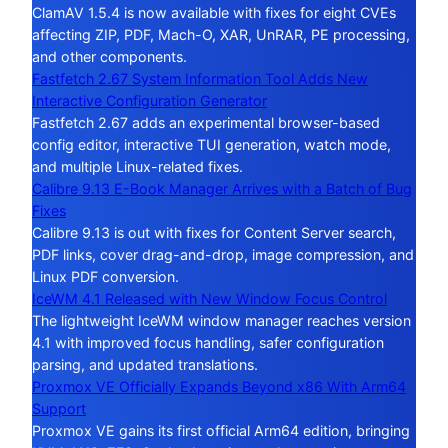
ClamAV 1.5.4 is now available with fixes for eight CVEs
affecting ZIP, PDF, Mach-O, XAR, UnRAR, PE processing,
and other components.
Fastfetch 2.67 System Information Tool Adds New
Interactive Configuration Generator
Fastfetch 2.67 adds an experimental browser-based
config editor, interactive TUI generation, watch mode,
and multiple Linux-related fixes.
Calibre 9.13 E-Book Manager Arrives with a Batch of Bug
Fixes
Calibre 9.13 is out with fixes for Content Server search,
PDF links, cover drag-and-drop, image compression, and
Linux PDF conversion.
IceWM 4.1 Released with New Window Focus Control
The lightweight IceWM window manager reaches version
4.1 with improved focus handling, safer configuration
parsing, and updated translations.
Proxmox VE Officially Expands Beyond x86 With Arm64
Support
Proxmox VE gains its first official Arm64 edition, bringing