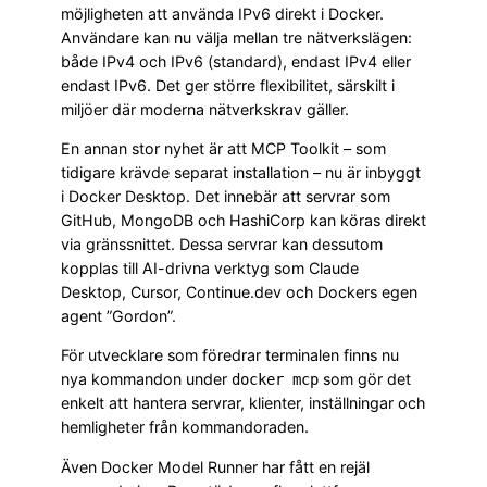
möjligheten att använda IPv6 direkt i Docker.
Användare kan nu välja mellan tre nätverkslägen:
både IPv4 och IPv6 (standard), endast IPv4 eller
endast IPv6. Det ger större flexibilitet, särskilt i
miljöer där moderna nätverkskrav gäller.
En annan stor nyhet är att MCP Toolkit – som
tidigare krävde separat installation – nu är inbyggt
i Docker Desktop. Det innebär att servrar som
GitHub, MongoDB och HashiCorp kan köras direkt
via gränssnittet. Dessa servrar kan dessutom
kopplas till AI-drivna verktyg som Claude
Desktop, Cursor, Continue.dev och Dockers egen
agent ”Gordon”.
För utvecklare som föredrar terminalen finns nu
nya kommandon under
som gör det
docker mcp
enkelt att hantera servrar, klienter, inställningar och
hemligheter från kommandoraden.
Även Docker Model Runner har fått en rejäl