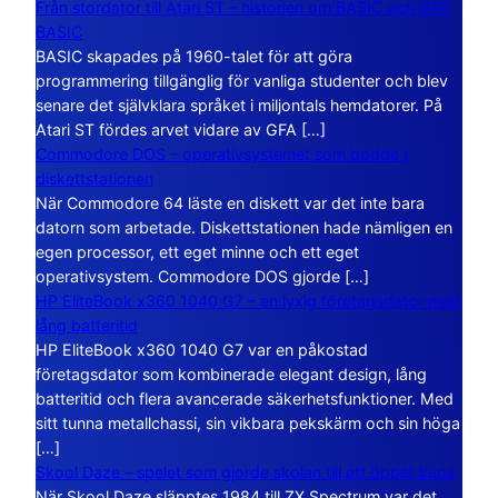
Från stordator till Atari ST – historien om BASIC och GFA
BASIC
BASIC skapades på 1960-talet för att göra
programmering tillgänglig för vanliga studenter och blev
senare det självklara språket i miljontals hemdatorer. På
Atari ST fördes arvet vidare av GFA […]
Commodore DOS – operativsystemet som bodde i
diskettstationen
När Commodore 64 läste en diskett var det inte bara
datorn som arbetade. Diskettstationen hade nämligen en
egen processor, ett eget minne och ett eget
operativsystem. Commodore DOS gjorde […]
HP EliteBook x360 1040 G7 – en lyxig företagsdator med
lång batteritid
HP EliteBook x360 1040 G7 var en påkostad
företagsdator som kombinerade elegant design, lång
batteritid och flera avancerade säkerhetsfunktioner. Med
sitt tunna metallchassi, sin vikbara pekskärm och sin höga
[…]
Skool Daze – spelet som gjorde skolan till ett öppet kaos
När Skool Daze släpptes 1984 till ZX Spectrum var det