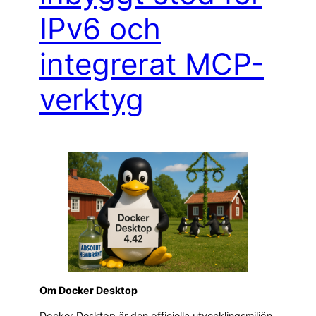
IPv6 och
integrerat MCP-
verktyg
Om Docker Desktop
Docker Desktop är den officiella utvecklingsmiljön