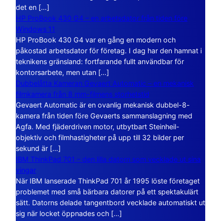
det en […]
HP ProBook 430 G4 – en arbetsdator från tiden före
Windows 11
HP ProBook 430 G4 var en gång en modern och
påkostad arbetsdator för företag. I dag har den hamnat i
teknikens gränsland: fortfarande fullt användbar för
kontorsarbete, men utan […]
Dubbelåtta Kameran Gevaert Automatic – en mekanisk
filmkamera från 8 mm-filmens storhetstid
Gevaert Automatic är en ovanlig mekanisk dubbel-8-
kamera från tiden före Gevaerts sammanslagning med
Agfa. Med fjäderdriven motor, utbytbart Steinheil-
objektiv och filmhastigheter på upp till 32 bilder per
sekund är […]
IBM ThinkPad 701 – den lilla datorn som vecklade ut sina
vingar
När IBM lanserade ThinkPad 701 år 1995 löste företaget
problemet med små bärbara datorer på ett spektakulärt
sätt. Datorns delade tangentbord vecklade automatiskt ut
sig när locket öppnades och […]