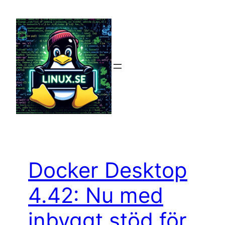
Hoppa
till
innehåll
Docker Desktop
4.42: Nu med
inbyggt stöd för