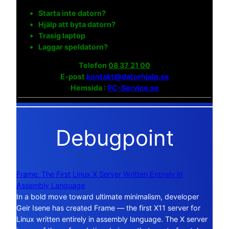
Starta inte datorn?
Hjälp att byta datorn?
Trasig laptop
Laggar speldatorn?
Telefon
08 37 21 00
E-post
kontakt@datorhjalp.se
Hemsida :
PC-Service.se
Debugpoint
Frame: The First Linux X Server Written Entirely in
Assembly Language
In a bold move toward ultimate minimalism, developer
Geir Isene has created Frame — the first X11 server for
Linux written entirely in assembly language. The X server