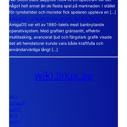
något helt annat än de flesta spel på marknaden. I stället
för rymdstrider och monster fick spelaren uppleva en […]
AmigaOS – operativsystemet som var före sin tid
AmigaOS var ett av 1980-talets mest banbrytande
operativsystem. Med grafiskt gränssnitt, effektiv
multitasking, avancerat ljud och färgstark grafik visade
det att hemdatorer kunde vara både kraftfulla och
användarvänliga långt […]
wiki.linux.se
nl(1)
nohup(1)
pon(1)
ld(1)
nm(1)