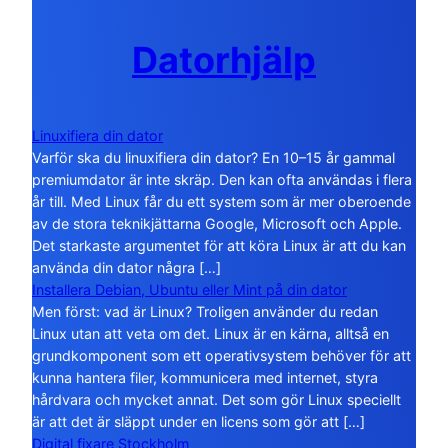
Datorhjälp
Linuxifiera din dator
Varför ska du linuxifiera din dator? En 10–15 år gammal
premiumdator är inte skräp. Den kan ofta användas i flera
år till. Med Linux får du ett system som är mer oberoende
av de stora teknikjättarna Google, Microsoft och Apple.
Det starkaste argumentet för att köra Linux är att du kan
använda din dator några […]
Installera Debian, Ubuntu eller Mint på din dator
Men först: vad är Linux? Troligen använder du redan
Linux utan att veta om det. Linux är en kärna, alltså en
grundkomponent som ett operativsystem behöver för att
kunna hantera filer, kommunicera med internet, styra
hårdvara och mycket annat. Det som gör Linux speciellt
är att det är släppt under en licens som gör att […]
Digital fixare Stockholm