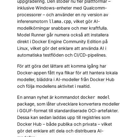
uppgradering. Den stöder nu fler plattformar –
inklusive Windows-enheter med Qualcomm-
processorer – och använder en ny version av
inferensmotorn
, vilket gör AI-
llama.cpp
modellkörningar snabbare och mer kraftfulla.
Model Runner går numera också att installera
direkt i Docker Engine Community Edition på
Linux, vilket gör det enklare att använda AI i
automatiska testflöden och CI/CD-pipelines.
För att göra det lättare att komma igång har
Docker-appen fått nya flikar för att hantera lokala
modeller, bläddra i AI-modeller från Docker Hub
och följa modellens aktivitet i realtid.
En annan nyhet är kommandot
docker model
, som låter utvecklare konvertera modeller
package
i GGUF-format till standardiserade OCI-artefakter.
Dessa kan sedan laddas upp till registries som
Docker Hub – både publika och privata – vilket
gör det enklare att dela och distribuera AI-