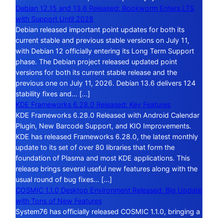
Debian 12.15 and 13.6 Released: Bookworm Enters LTS
with Support Until 2028
Debian released important point updates for both its
current stable and previous stable versions on July 11,
with Debian 12 officially entering its Long Term Support
phase. The Debian project released updated point
versions for both its current stable release and the
previous one on July 11, 2026. Debian 13.6 delivers 124
stability fixes and… […]
KDE Frameworks 6.28.0 Released: Key Features
KDE Frameworks 6.28.0 Released with Android Calendar
Plugin, New Barcode Support, and KIO Improvements.
KDE has released Frameworks 6.28.0, the latest monthly
update to its set of over 80 libraries that form the
foundation of Plasma and most KDE applications. This
release brings several useful new features along with the
usual round of bug fixes… […]
COSMIC 1.1.0 Desktop Environment Released: Big Update
with Tons of New Features
System76 has officially released COSMIC 1.1.0, bringing a