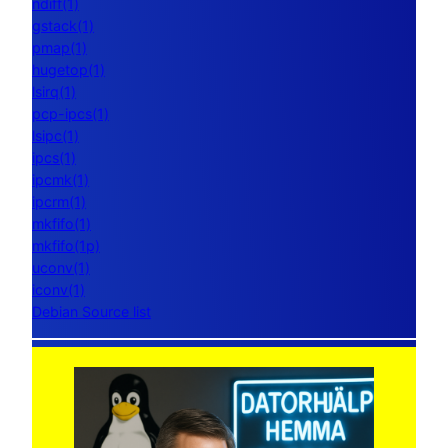
ndiff(1)
gstack(1)
pmap(1)
hugetop(1)
lsirq(1)
pcp-ipcs(1)
lsipc(1)
ipcs(1)
ipcmk(1)
ipcrm(1)
mkfifo(1)
mkfifo(1p)
uconv(1)
iconv(1)
Debian Source list