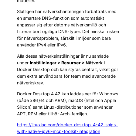
modeller.
Slutligen har nätverkshanteringen förbättrats med
en smartare DNS-funktion som automatiskt
anpassar sig efter datorns nätverksmiljö och
filtrerar bort ogiltiga DNS-typer. Det minskar risken
för nätverksproblem, särskilt i miljöer som bara
använder IPv4 eller IPv6.
Alla dessa nätverksinställningar är nu samlade
under
Inställningar > Resurser > Nätverk
i
Docker Desktop och kan styras centralt, vilket gör
dem extra användbara för team med avancerade
nätverkskrav.
Docker Desktop 4.42 kan laddas ner för Windows
(både x86_64 och ARM), macOS (Intel och Apple
Silicon) samt Linux-distributioner som använder
APT, RPM eller tillhör Arch-familjen.
https://linuxiac.com/docker-desktop-4-42-ships-
with-native-ipv6-mcp-toolkit-integration