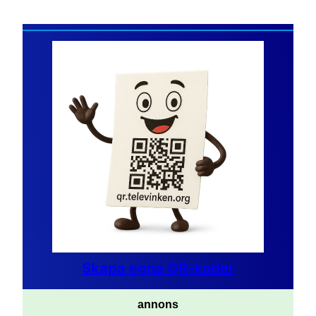
Skapa egna QR-koder
annons