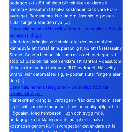
pedagogiskt stöd på plats blir tekniken enklare att
hantera – dessutom till halva kostnaden tack vare RUT-
avdraget. Bergshamra. När datorn låser sig, e-posten
slutar fungera eller den nya […]
Datorhjälp hemma i Hässelby Strand – personligt stöd när
tekniken krånglar
När datorn krånglar, wifi strular eller den nya mobilen
känns svår att förstå finns personlig hjälp att få i Hässelby
Strand. Genom hembesök i lugn miljö och pedagogiskt
stöd på plats blir tekniken enklare att hantera – dessutom
till halva kostnaden tack vare RUT-avdraget. Hässelby
Strand. När datorn låser sig, e-posten slutar fungera eller
den […]
Datorhjälp hemma i Högdalen – personligt stöd när
tekniken krånglar
När tekniken krånglar i vardagen – från datorer som låser
sig till wifi som inte fungerar – finns personlig hjälp att få i
Högdalen. Med hembesök i lugn och trygg miljö,
pedagogiska förklaringar och möjlighet till halva
kostnaden genom RUT-avdraget blir det enklare att få