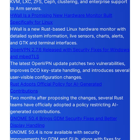
KVM, LXC, ZFS, Ceph, clustering, and enterprise support
to Arm servers.
HWall Is a Promising New Hardware Monitor Built
Specifically for Linux
HWall is a new Rust-based Linux hardware monitor with
detailed system information, live sensors, charts, alerts,
and GTK and terminal interfaces.
OpenVPN 2.7.6 Released with Security Fixes for Windows
and mbedTLS
The latest OpenVPN update patches two vulnerabilities,
improves DCO key-state handling, and introduces several
user-visible configuration changes.
Rust Adopts Official Policy for AI-Generated
Contributions
Two months after proposing the changes, several Rust
teams have officially adopted a policy restricting AI-
generated contributions.
GNOME 50.4 Brings GDM Security Fixes and Better
Display Handling
GNOME 50.4 is now available with security
improvements for GDM and GLib, along with fixes for