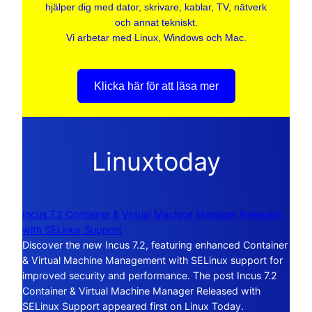
hjälper dig med dator, skrivare, kablar, TV, nätverk
och annat tekniskt.
Vi arbetar med Linux, Windows och Mac.
Klicka här för att läsa mer
Linuxtoday
Incus 7.2 Container & Virtual Machine Manager Released
with SELinux Support
Discover the new Incus 7.2, featuring enhanced Container
& Virtual Machine Management with SELinux support for
improved security and performance. The post Incus 7.2
Container & Virtual Machine Manager Released with
SELinux Support appeared first on Linux Today.