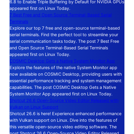
6.8 to Enable Triple Buffering by Default for NVIDIA GPUs
appeared first on Linux Today.
7 Best Free and Open Source Terminal-Based Serial
Terminals
Explore our top 7 free and open-source terminal-based
serial terminals. Find the perfect tool to streamline your
serial communication tasks today. The post 7 Best Free
and Open Source Terminal-Based Serial Terminals
appeared first on Linux Today.
COSMIC Desktop Gets a Native System Monitor App
Explore the features of the native System Monitor app
now available on COSMIC Desktop, providing users with
essential performance tracking and system management
capabilities. The post COSMIC Desktop Gets a Native
System Monitor App appeared first on Linux Today.
Shotcut 26.6 Open-Source Video Editor Released with
Vulkan on Linux Support
Shotcut 26.6 is here! Experience enhanced performance
with Vulkan support on Linux. Dive into the features of
this versatile open-source video editing software. The
post Shotcut 26.6 Open-Source Video Editor Released