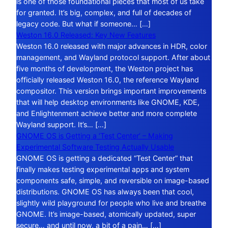
is one of those foundational pieces that most of us take
for granted. It’s big, complex, and full of decades of
legacy code. But what if someone… […]
Weston 16.0 Released: Key New Features
Weston 16.0 released with major advances in HDR, color
management, and Wayland protocol support. After about
five months of development, the Weston project has
officially released Weston 16.0, the reference Wayland
compositor. This version brings important improvements
that will help desktop environments like GNOME, KDE,
and Enlightenment achieve better and more complete
Wayland support. It’s… […]
GNOME OS is Getting a ‘Test Center’ – Making
Experimental Software Testing Actually Usable
GNOME OS is getting a dedicated “Test Center” that
finally makes testing experimental apps and system
components safe, simple, and reversible on image-based
distributions. GNOME OS has always been that cool,
slightly wild playground for people who live and breathe
GNOME. It’s image-based, atomically updated, super
secure… and until now, a bit of a pain… […]