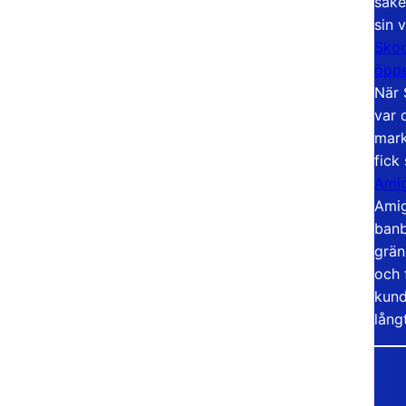
säke
sin 
Skoo
öppe
När 
var 
mark
fick
Amig
Amig
banb
grän
och 
kund
lång