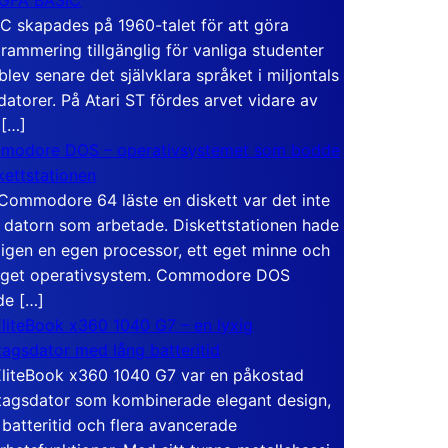
C skapades på 1960-talet för att göra
rammering tillgänglig för vanliga studenter
blev senare det självklara språket i miljontals
atorer. På Atari ST fördes arvet vidare av
 […]
modore DOS – operativsystemet som bodde
skettstationen
Commodore 64 läste en diskett var det inte
 datorn som arbetade. Diskettstationen hade
igen en egen processor, ett eget minne och
eget operativsystem. Commodore DOS
de […]
liteBook x360 1040 G7 – en lyxig
tagsdator med lång batteritid
liteBook x360 1040 G7 var en påkostad
tagsdator som kombinerade elegant design,
 batteritid och flera avancerade