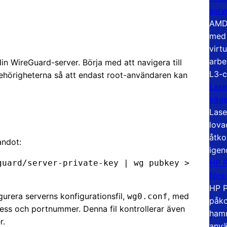
serv
AMD 
med 
virt
arbe
din WireGuard-server. Börja med att navigera till
L3-c
behörigheterna så att endast root-användaren kan
Lase
väg
Lase
lova
åtko
andot:
igen
HP P
uard/server-private-key | wg pubkey > 
före
HP P
urera serverns konfigurationsfil,
, med
wg0.conf
påko
ess och portnummer. Denna fil kontrollerar även
hamn
r.
anvä