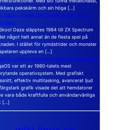
rhetsfunktioner. Med sitt tunna metallchassi,
vikbara pekskärm och sin höga […]
l Daze – spelet som gjorde skolan till ett
t kaos
Skool Daze släpptes 1984 till ZX Spectrum
det något helt annat än de flesta spel på
naden. I stället för rymdstrider och monster
 spelaren uppleva en […]
aOS – operativsystemet som var före sin tid
aOS var ett av 1980-talets mest
rytande operativsystem. Med grafiskt
ssnitt, effektiv multitasking, avancerat ljud
färgstark grafik visade det att hemdatorer
e vara både kraftfulla och användarvänliga
t […]
wiki.linux.se