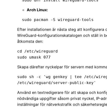
  sudo dnf install wireguard-tools
Arch Linux:
  sudo pacman -S wireguard-tools
Efter installationen är nästa steg att konfigurera 
WireGuard-konfigurationskatalogen och ställ in 
åtkomsta den:
cd /etc/wireguard

sudo umask 077
Skapa därefter nyckelpar för servern med komm
sudo sh -c 'wg genkey | tee /etc/wireg
/etc/wireguard/server-public-key'
Använd en textredigerare för att skapa och konfig
nödvändiga uppgifter såsom privat nyckel, IP-adr
inställningar för nätverkstrafik och säkerhetsregle