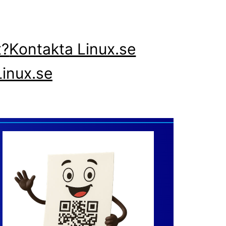
x?
Kontakta Linux.se
inux.se