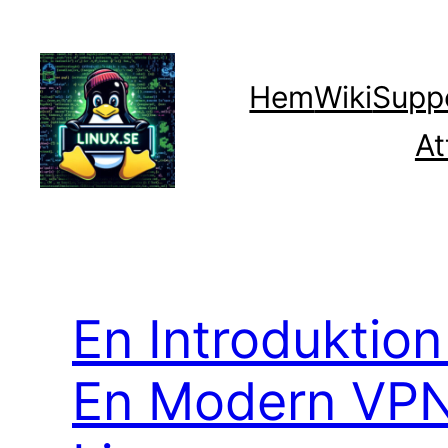
Hoppa
till
innehåll
Hem
Wiki
Supp
At
En Introduktion 
En Modern VPN