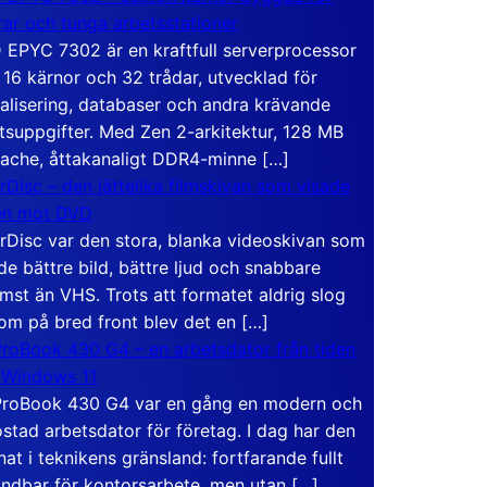
rar och tunga arbetsstationer
EPYC 7302 är en kraftfull serverprocessor
16 kärnor och 32 trådar, utvecklad för
ualisering, databaser och andra krävande
tsuppgifter. Med Zen 2-arkitektur, 128 MB
ache, åttakanaligt DDR4-minne […]
rDisc – den jättelika filmskivan som visade
en mot DVD
rDisc var den stora, blanka videoskivan som
de bättre bild, bättre ljud och snabbare
mst än VHS. Trots att formatet aldrig slog
om på bred front blev det en […]
roBook 430 G4 – en arbetsdator från tiden
 Windows 11
roBook 430 G4 var en gång en modern och
stad arbetsdator för företag. I dag har den
at i teknikens gränsland: fortfarande fullt
ndbar för kontorsarbete, men utan […]