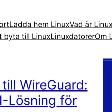
ort
Ladda hem Linux
Vad är Linu
t byta till Linux
Linuxdatorer
Om L
till WireGuard:
-Lösning för