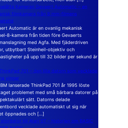
elåtta Kameran Gevaert Automatic – en
nisk filmkamera från 8 mm-filmens
hetstid
ert Automatic är en ovanlig mekanisk
el-8-kamera från tiden före Gevaerts
anslagning med Agfa. Med fjäderdriven
r, utbytbart Steinheil-objektiv och
hastigheter på upp till 32 bilder per sekund är
ThinkPad 701 – den lilla datorn som vecklade
ina vingar
IBM lanserade ThinkPad 701 år 1995 löste
taget problemet med små bärbara datorer på
spektakulärt sätt. Datorns delade
entbord vecklade automatiskt ut sig när
et öppnades och […]
 stordator till Atari ST – historien om BASIC
 GFA BASIC