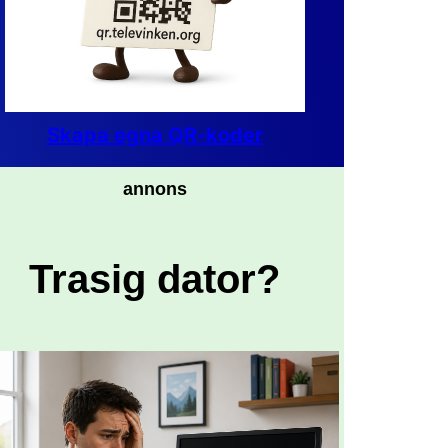
Skapa egna QR-koder
annons
Trasig dator?