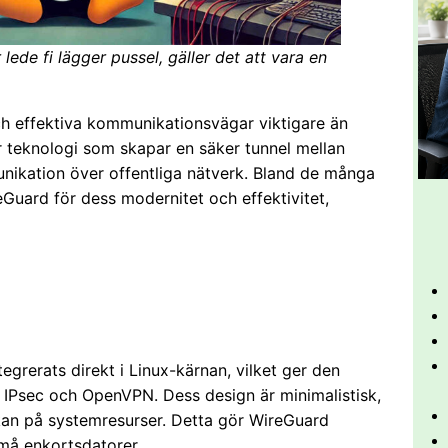
lede fi lägger pussel, gäller det att vara en
och effektiva kommunikationsvägar viktigare än
är teknologi som skapar en säker tunnel mellan
unikation över offentliga nätverk. Bland de många
uard för dess modernitet och effektivitet,
egrerats direkt i Linux-kärnan, vilket ger den
 IPsec och OpenVPN. Dess design är minimalistisk,
kan på systemresurser. Detta gör WireGuard
 små enkortsdatorer.