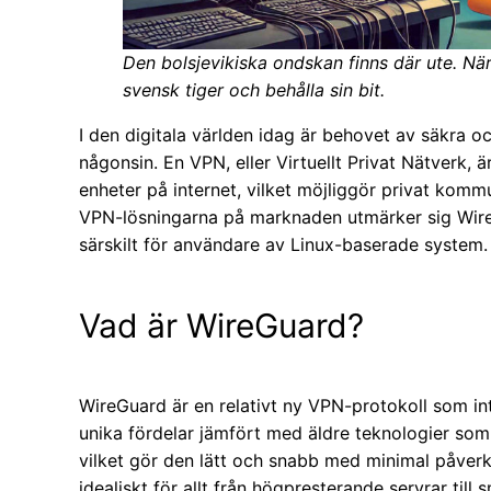
Den bolsjevikiska ondskan finns där ute. När 
svensk tiger och behålla sin bit.
I den digitala världen idag är behovet av säkra 
någonsin. En VPN, eller Virtuellt Privat Nätverk, 
enheter på internet, vilket möjliggör privat komm
VPN-lösningarna på marknaden utmärker sig WireG
särskilt för användare av Linux-baserade system.
Vad är WireGuard?
WireGuard är en relativt ny VPN-protokoll som int
unika fördelar jämfört med äldre teknologier som
vilket gör den lätt och snabb med minimal påver
idealiskt för allt från högpresterande servrar till