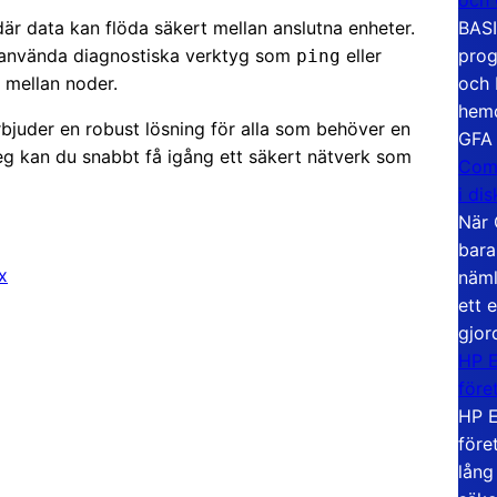
BASI
r data kan flöda säkert mellan anslutna enheter.
prog
du använda diagnostiska verktyg som
eller
ping
och 
 mellan noder.
hemd
rbjuder en robust lösning för alla som behöver en
GFA
eg kan du snabbt få igång ett säkert nätverk som
Com
i di
När 
bara
x
näml
ett 
gjor
HP E
före
HP E
före
lång