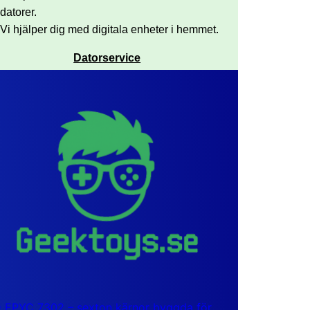
datorer.
Vi hjälper dig med digitala enheter i hemmet.
Datorservice
EPYC 7302 – sexton kärnor byggda för