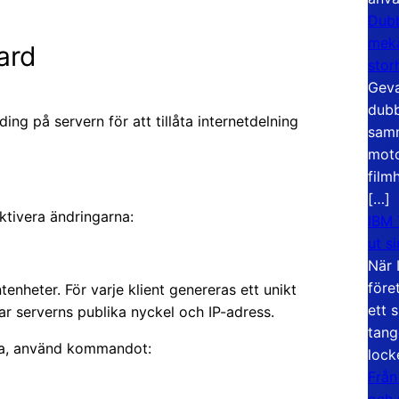
Dubb
meka
ard
stor
Geva
dubb
ing på servern för att tillåta internetdelning
samm
moto
film
[…]
tivera ändringarna:
IBM 
ut s
När 
före
tenheter. För varje klient genereras ett unikt
ett 
ar serverns publika nyckel och IP-adress.
tang
rna, använd kommandot:
lock
Från
och