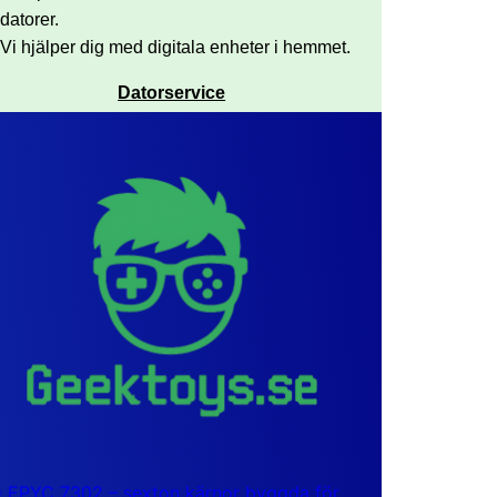
datorer.
Vi hjälper dig med digitala enheter i hemmet.
Datorservice
EPYC 7302 – sexton kärnor byggda för