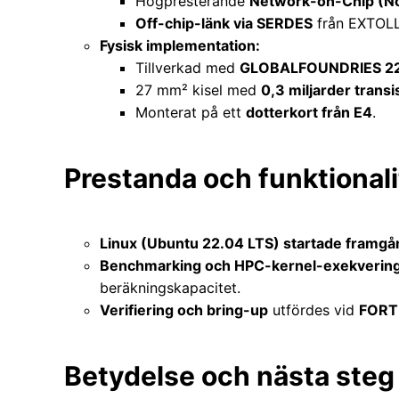
Högpresterande
Network-on-Chip (N
Off-chip-länk via SERDES
från EXTOLL
Fysisk implementation:
Tillverkad med
GLOBALFOUNDRIES 22
27 mm² kisel med
0,3 miljarder transi
Monterat på ett
dotterkort från E4
.
Prestanda och funktionali
Linux (Ubuntu 22.04 LTS) startade framgå
Benchmarking och HPC-kernel-exekverin
beräkningskapacitet.
Verifiering och bring-up
utfördes vid
FORTH
Betydelse och nästa steg