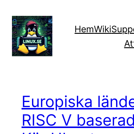
Hoppa
till
innehåll
Hem
Wiki
Supp
At
Europiska lände
RISC V baserad