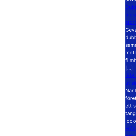
Dubb
meka
stor
Geva
dubb
samm
moto
film
[…]
IBM 
ut s
När 
före
ett 
tang
lock
Från
och