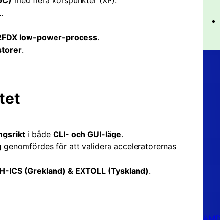
oC)
med flera korspunkter (XP).
.
FDX low-power-process
.
storer
.
tet
ngsrikt
i både
CLI- och GUI-läge
.
g
genomfördes för att validera acceleratorernas
-ICS (Grekland) & EXTOLL (Tyskland)
.
AMD 