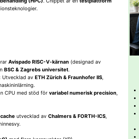
behandling (HPC)
. Chippet är en
testplattform
ionsteknologier.
erar
Avispado RISC-V-kärnan
(designad av
ån
BSC & Zagrebs universitet
.
:
Utvecklad av
ETH Zürich & Fraunhofer IIS
,
askininlärning.
n CPU med stöd för
variabel numerisk precision
,
-cache
utvecklad av
Chalmers & FORTH-ICS
,
minnesvy.