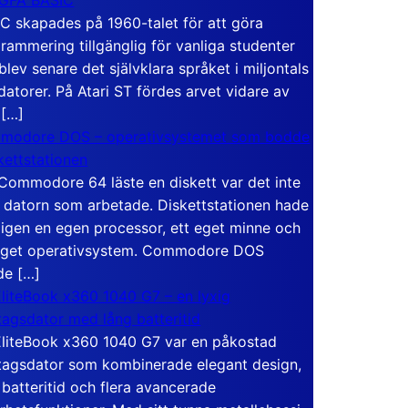
C skapades på 1960-talet för att göra
rammering tillgänglig för vanliga studenter
blev senare det självklara språket i miljontals
atorer. På Atari ST fördes arvet vidare av
 […]
modore DOS – operativsystemet som bodde
skettstationen
Commodore 64 läste en diskett var det inte
 datorn som arbetade. Diskettstationen hade
igen en egen processor, ett eget minne och
eget operativsystem. Commodore DOS
de […]
liteBook x360 1040 G7 – en lyxig
tagsdator med lång batteritid
liteBook x360 1040 G7 var en påkostad
tagsdator som kombinerade elegant design,
 batteritid och flera avancerade