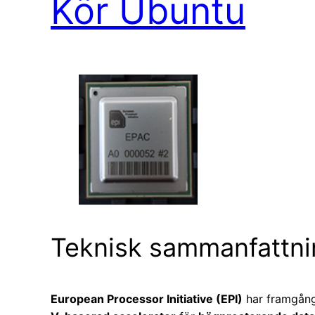
Kör Ubuntu
Teknisk sammanfattni
European Processor Initiative (EPI)
har framgångs