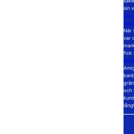
säke
sin 
Skoo
öppe
När 
var 
mark
fick
Amig
Amig
banb
grän
och 
kund
lång