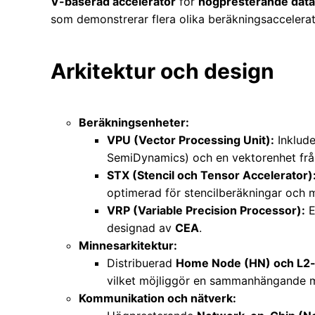
V-baserad accelerator
för
högpresterande data
som demonstrerar flera olika beräkningsaccelerat
Arkitektur och design
Beräkningsenheter:
VPU (Vector Processing Unit):
Inklud
SemiDynamics) och en vektorenhet fr
STX (Stencil och Tensor Accelerator)
optimerad för stencilberäkningar och m
VRP (Variable Precision Processor):
E
designad av
CEA
.
Minnesarkitektur:
Distribuerad
Home Node (HN) och L2
vilket möjliggör en sammanhängande 
Kommunikation och nätverk: