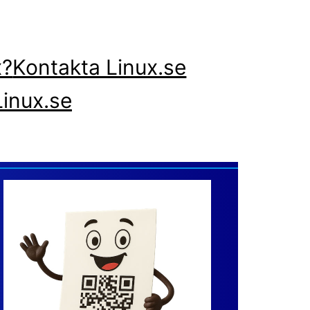
x?
Kontakta Linux.se
inux.se