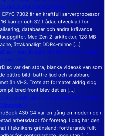
rar och tunga arbetsstationer
EPYC 7302 är en kraftfull serverprocessor
16 kärnor och 32 trådar, utvecklad för
ualisering, databaser och andra krävande
tsuppgifter. Med Zen 2-arkitektur, 128 MB
ache, åttakanaligt DDR4-minne […]
rDisc – den jättelika filmskivan som visade
en mot DVD
rDisc var den stora, blanka videoskivan som
de bättre bild, bättre ljud och snabbare
mst än VHS. Trots att formatet aldrig slog
om på bred front blev det en […]
roBook 430 G4 – en arbetsdator från tiden
 Windows 11
roBook 430 G4 var en gång en modern och
stad arbetsdator för företag. I dag har den
at i teknikens gränsland: fortfarande fullt
ndbar för kontorsarbete, men utan […]