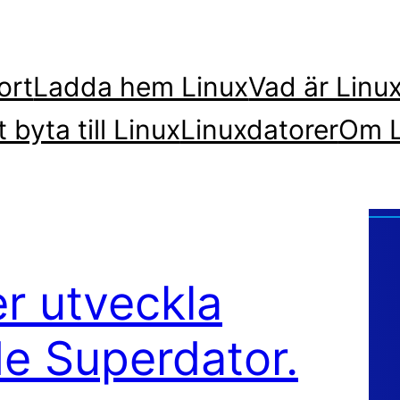
ort
Ladda hem Linux
Vad är Linu
t byta till Linux
Linuxdatorer
Om L
r utveckla
e Superdator.