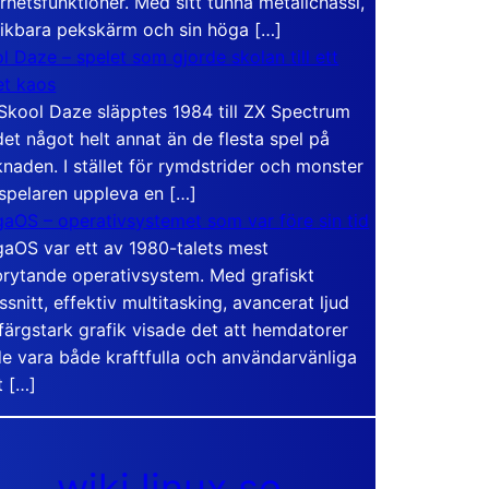
rhetsfunktioner. Med sitt tunna metallchassi,
vikbara pekskärm och sin höga […]
l Daze – spelet som gjorde skolan till ett
t kaos
Skool Daze släpptes 1984 till ZX Spectrum
det något helt annat än de flesta spel på
naden. I stället för rymdstrider och monster
 spelaren uppleva en […]
aOS – operativsystemet som var före sin tid
aOS var ett av 1980-talets mest
rytande operativsystem. Med grafiskt
ssnitt, effektiv multitasking, avancerat ljud
färgstark grafik visade det att hemdatorer
e vara både kraftfulla och användarvänliga
t […]
wiki.linux.se