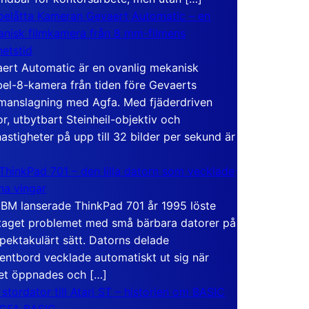
elåtta Kameran Gevaert Automatic – en
nisk filmkamera från 8 mm-filmens
hetstid
ert Automatic är en ovanlig mekanisk
el-8-kamera från tiden före Gevaerts
anslagning med Agfa. Med fjäderdriven
r, utbytbart Steinheil-objektiv och
hastigheter på upp till 32 bilder per sekund är
ThinkPad 701 – den lilla datorn som vecklade
ina vingar
IBM lanserade ThinkPad 701 år 1995 löste
taget problemet med små bärbara datorer på
spektakulärt sätt. Datorns delade
entbord vecklade automatiskt ut sig när
et öppnades och […]
 stordator till Atari ST – historien om BASIC
 GFA BASIC