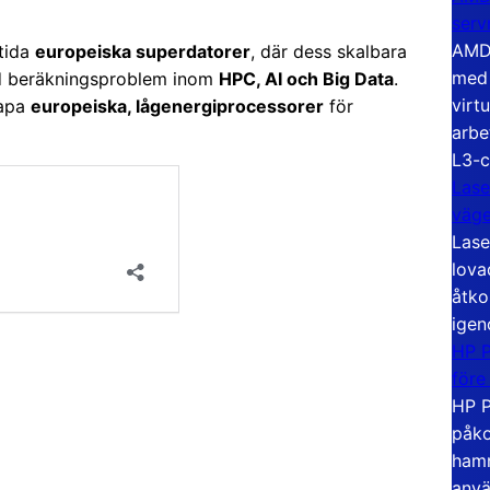
serv
AMD 
tida
europeiska superdatorer
, där dess skalbara
med 
ad beräkningsproblem inom
HPC, AI och Big Data
.
virt
kapa
europeiska, lågenergiprocessorer
för
arbe
L3-c
Lase
väg
Lase
lova
åtko
igen
HP P
före
HP P
påko
hamn
anvä