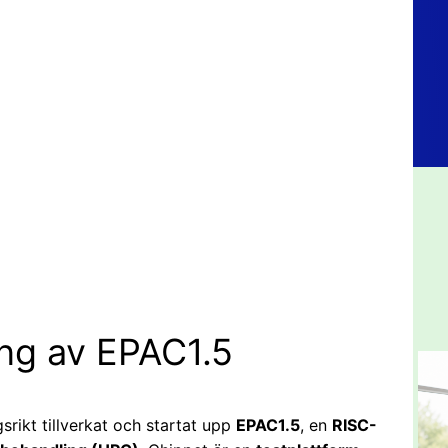
ng av EPAC1.5
rikt tillverkat och startat upp
EPAC1.5
, en
RISC-