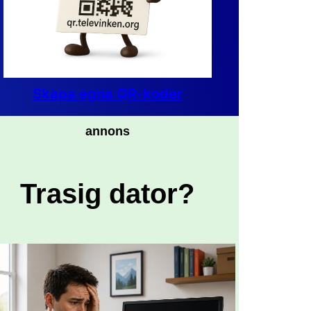
Skapa egna QR-koder
annons
Trasig dator?