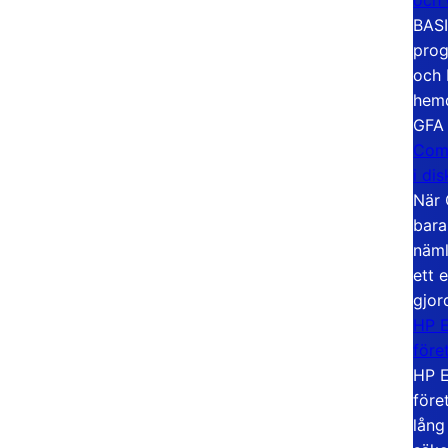
BASI
prog
och 
hemd
GFA
Com
i di
När 
bara
näml
ett 
gjor
HP E
före
HP E
före
lång