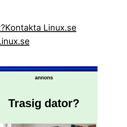
x?
Kontakta Linux.se
inux.se
annons
Trasig dator?