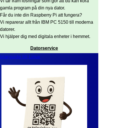
Vi tar fram lösningar som gör att du kan köra
gamla program på din nya dator.
Får du inte din Raspberry Pi att fungera?
Vi reparerar allt från IBM PC 5150 till moderna
datorer.
Vi hjälper dig med digitala enheter i hemmet.
Datorservice
rjarguide till Linux