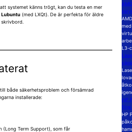
AMD 
r att systemet känns trögt, kan du testa en mer
serv
r
Lubuntu
(med LXQt). De är perfekta för äldre
AMD 
 skrivbord.
med 
virt
arbe
L3-c
Lase
väg
aterat
Lase
lova
åtko
 till både säkerhetsproblem och försämrad
igen
ngarna installerade:
HP P
före
HP P
påko
sion (Long Term Support), som får
hamn