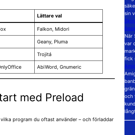
säke
sin 
Lättare val
Skoo
öppe
fox
Falkon, Midori
När 
Geany, Pluma
var 
mark
Trojitá
fick
Amig
OnlyOffice
AbiWord, Gnumeric
Amig
banb
grän
tart med Preload
och 
kund
lång
på vilka program du oftast använder – och förladdar