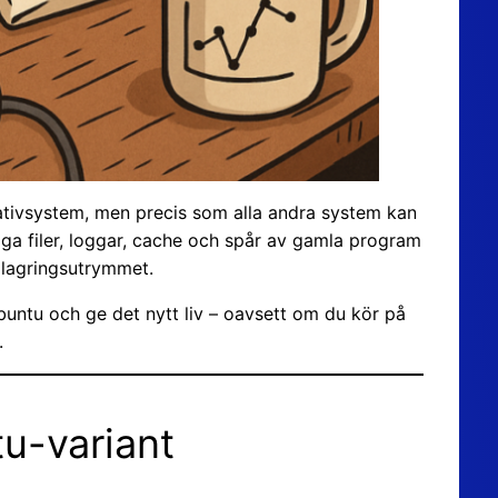
rativsystem, men precis som alla andra system kan
lliga filer, loggar, cache och spår av gamla program
 lagringsutrymmet.
Ubuntu och ge det nytt liv – oavsett om du kör på
.
tu-variant