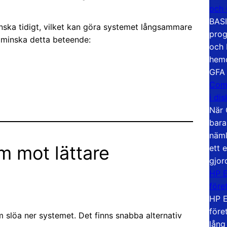
och
BASI
ska tidigt, vilket kan göra systemet långsammare
prog
 minska detta beteende:
och 
hemd
GFA
Com
i di
När 
bara
näml
m mot lättare
ett 
gjor
HP E
före
HP E
före
slöa ner systemet. Det finns snabba alternativ
lång