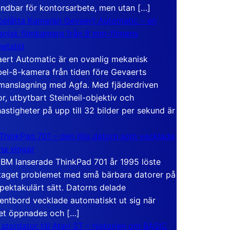
ndbar för kontorsarbete, men utan […]
elåtta Kameran Gevaert Automatic – en
nisk filmkamera från 8 mm-filmens
hetstid
ert Automatic är en ovanlig mekanisk
el-8-kamera från tiden före Gevaerts
anslagning med Agfa. Med fjäderdriven
r, utbytbart Steinheil-objektiv och
hastigheter på upp till 32 bilder per sekund är
ThinkPad 701 – den lilla datorn som vecklade
ina vingar
IBM lanserade ThinkPad 701 år 1995 löste
taget problemet med små bärbara datorer på
spektakulärt sätt. Datorns delade
entbord vecklade automatiskt ut sig när
et öppnades och […]
 stordator till Atari ST – historien om BASIC