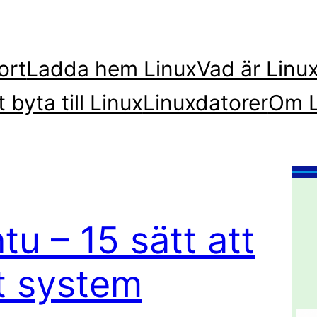
ort
Ladda hem Linux
Vad är Linu
t byta till Linux
Linuxdatorer
Om L
tu – 15 sätt att
t system