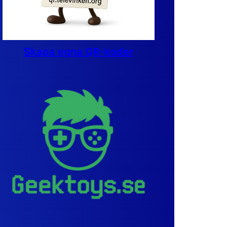
Skapa egna QR-koder