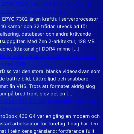
EPYC 7302 – sexton kärnor byggda för
rar och tunga arbetsstationer
EPYC 7302 är en kraftfull serverprocessor
16 kärnor och 32 trådar, utvecklad för
ualisering, databaser och andra krävande
tsuppgifter. Med Zen 2-arkitektur, 128 MB
ache, åttakanaligt DDR4-minne […]
rDisc – den jättelika filmskivan som visade
en mot DVD
rDisc var den stora, blanka videoskivan som
de bättre bild, bättre ljud och snabbare
mst än VHS. Trots att formatet aldrig slog
om på bred front blev det en […]
roBook 430 G4 – en arbetsdator från tiden
 Windows 11
roBook 430 G4 var en gång en modern och
stad arbetsdator för företag. I dag har den
at i teknikens gränsland: fortfarande fullt