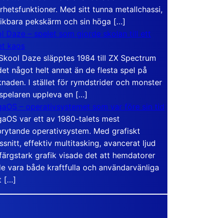
rhetsfunktioner. Med sitt tunna metallchassi,
vikbara pekskärm och sin höga […]
l Daze – spelet som gjorde skolan till ett
t kaos
Skool Daze släpptes 1984 till ZX Spectrum
det något helt annat än de flesta spel på
naden. I stället för rymdstrider och monster
 spelaren uppleva en […]
aOS – operativsystemet som var före sin tid
aOS var ett av 1980-talets mest
rytande operativsystem. Med grafiskt
ssnitt, effektiv multitasking, avancerat ljud
färgstark grafik visade det att hemdatorer
e vara både kraftfulla och användarvänliga
t […]