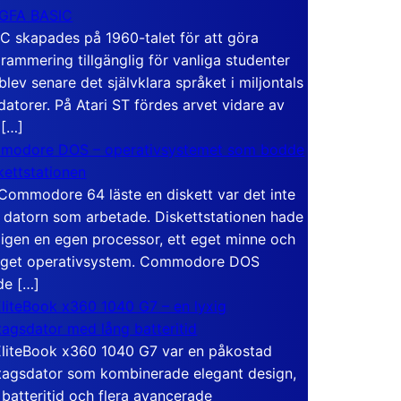
 GFA BASIC
C skapades på 1960-talet för att göra
rammering tillgänglig för vanliga studenter
blev senare det självklara språket i miljontals
atorer. På Atari ST fördes arvet vidare av
 […]
modore DOS – operativsystemet som bodde
skettstationen
Commodore 64 läste en diskett var det inte
 datorn som arbetade. Diskettstationen hade
igen en egen processor, ett eget minne och
eget operativsystem. Commodore DOS
de […]
liteBook x360 1040 G7 – en lyxig
tagsdator med lång batteritid
liteBook x360 1040 G7 var en påkostad
tagsdator som kombinerade elegant design,
 batteritid och flera avancerade