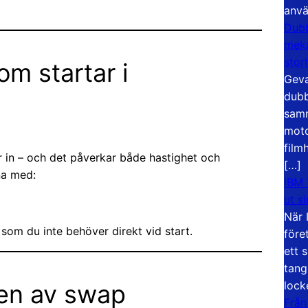
anvä
Dubb
meka
stor
m startar i
Geva
dubb
samm
moto
film
 in – och det påverkar både hastighet och
[…]
na med:
IBM 
ut s
När 
som du inte behöver direkt vid start.
före
ett 
tang
lock
en av swap
Från