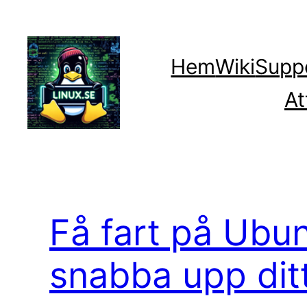
Hoppa
till
innehåll
Hem
Wiki
Supp
At
Få fart på Ubun
snabba upp dit