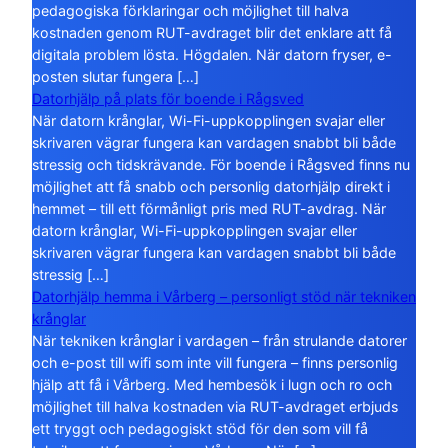
pedagogiska förklaringar och möjlighet till halva
kostnaden genom RUT-avdraget blir det enklare att få
digitala problem lösta. Högdalen. När datorn fryser, e-
posten slutar fungera […]
Datorhjälp på plats för boende i Rågsved
När datorn krånglar, Wi-Fi-uppkopplingen svajar eller
skrivaren vägrar fungera kan vardagen snabbt bli både
stressig och tidskrävande. För boende i Rågsved finns nu
möjlighet att få snabb och personlig datorhjälp direkt i
hemmet – till ett förmånligt pris med RUT-avdrag. När
datorn krånglar, Wi-Fi-uppkopplingen svajar eller
skrivaren vägrar fungera kan vardagen snabbt bli både
stressig […]
Datorhjälp hemma i Vårberg – personligt stöd när tekniken
krånglar
När tekniken krånglar i vardagen – från strulande datorer
och e-post till wifi som inte vill fungera – finns personlig
hjälp att få i Vårberg. Med hembesök i lugn och ro och
möjlighet till halva kostnaden via RUT-avdraget erbjuds
ett tryggt och pedagogiskt stöd för den som vill få