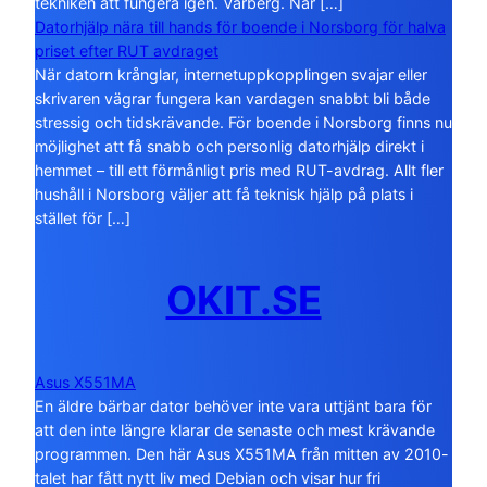
tekniken att fungera igen. Vårberg. När […]
Datorhjälp nära till hands för boende i Norsborg för halva
priset efter RUT avdraget
När datorn krånglar, internetuppkopplingen svajar eller
skrivaren vägrar fungera kan vardagen snabbt bli både
stressig och tidskrävande. För boende i Norsborg finns nu
möjlighet att få snabb och personlig datorhjälp direkt i
hemmet – till ett förmånligt pris med RUT-avdrag. Allt fler
hushåll i Norsborg väljer att få teknisk hjälp på plats i
stället för […]
OKIT.SE
Asus X551MA
En äldre bärbar dator behöver inte vara uttjänt bara för
att den inte längre klarar de senaste och mest krävande
programmen. Den här Asus X551MA från mitten av 2010-
talet har fått nytt liv med Debian och visar hur fri