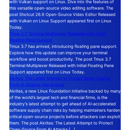
with Vulkan support on Linux. Dive into the features of
this versatile open-source video editing software. The
post Shotcut 26.6 Open-Source Video Editor Released
with Vulkan on Linux Support appeared first on Linux
Today.
Tmux 3.7 Terminal Multiplexer Released with Initial
Floating Pane Support
Tmux 3.7 has arrived, introducing floating pane support.
Explore how this update can improve your terminal
workflow and boost productivity. The post Tmux 3.7
Terminal Multiplexer Released with Initial Floating Pane
Support appeared first on Linux Today.
Akrites: The Latest Attempt to Protect Open-Source
From AI Attacks Has Arrived
Akrites, a new Linux Foundation initiative backed by many
of the world’s largest tech and financial firms, is the
industry’s latest attempt to get ahead of AI‑accelerated
software supply chain risks by helping maintainers harden
critical open-source projects before attackers can exploit
them. The post Akrites: The Latest Attempt to Protect
Open-Source From AI Attacks […]