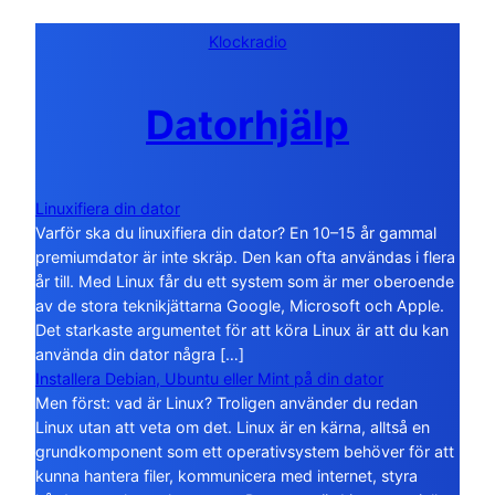
Klockradio
Datorhjälp
Linuxifiera din dator
Varför ska du linuxifiera din dator? En 10–15 år gammal
premiumdator är inte skräp. Den kan ofta användas i flera
år till. Med Linux får du ett system som är mer oberoende
av de stora teknikjättarna Google, Microsoft och Apple.
Det starkaste argumentet för att köra Linux är att du kan
använda din dator några […]
Installera Debian, Ubuntu eller Mint på din dator
Men först: vad är Linux? Troligen använder du redan
Linux utan att veta om det. Linux är en kärna, alltså en
grundkomponent som ett operativsystem behöver för att
kunna hantera filer, kommunicera med internet, styra