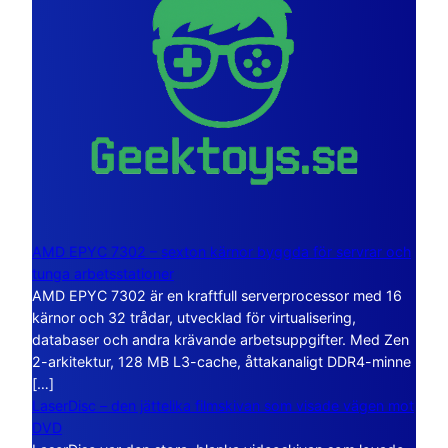
AMD EPYC 7302 – sexton kärnor byggda för servrar och
tunga arbetsstationer
AMD EPYC 7302 är en kraftfull serverprocessor med 16
kärnor och 32 trådar, utvecklad för virtualisering,
databaser och andra krävande arbetsuppgifter. Med Zen
2-arkitektur, 128 MB L3-cache, åttakanaligt DDR4-minne
[…]
LaserDisc – den jättelika filmskivan som visade vägen mot
DVD