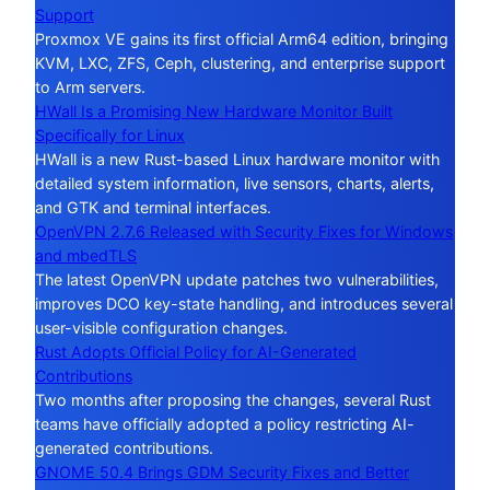
Support
Proxmox VE gains its first official Arm64 edition, bringing
KVM, LXC, ZFS, Ceph, clustering, and enterprise support
to Arm servers.
HWall Is a Promising New Hardware Monitor Built
Specifically for Linux
HWall is a new Rust-based Linux hardware monitor with
detailed system information, live sensors, charts, alerts,
and GTK and terminal interfaces.
OpenVPN 2.7.6 Released with Security Fixes for Windows
and mbedTLS
The latest OpenVPN update patches two vulnerabilities,
improves DCO key-state handling, and introduces several
user-visible configuration changes.
Rust Adopts Official Policy for AI-Generated
Contributions
Two months after proposing the changes, several Rust
teams have officially adopted a policy restricting AI-
generated contributions.
GNOME 50.4 Brings GDM Security Fixes and Better