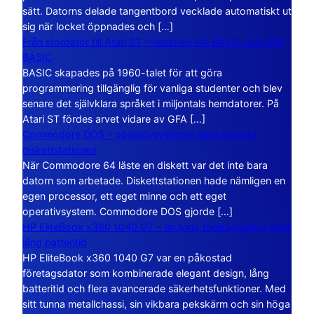
sätt. Datorns delade tangentbord vecklade automatiskt ut
sig när locket öppnades och […]
Från stordator till Atari ST – historien om BASIC och GFA
BASIC
BASIC skapades på 1960-talet för att göra
programmering tillgänglig för vanliga studenter och blev
senare det självklara språket i miljontals hemdatorer. På
Atari ST fördes arvet vidare av GFA […]
Commodore DOS – operativsystemet som bodde i
diskettstationen
När Commodore 64 läste en diskett var det inte bara
datorn som arbetade. Diskettstationen hade nämligen en
egen processor, ett eget minne och ett eget
operativsystem. Commodore DOS gjorde […]
HP EliteBook x360 1040 G7 – en lyxig företagsdator med
lång batteritid
HP EliteBook x360 1040 G7 var en påkostad
företagsdator som kombinerade elegant design, lång
batteritid och flera avancerade säkerhetsfunktioner. Med
sitt tunna metallchassi, sin vikbara pekskärm och sin höga