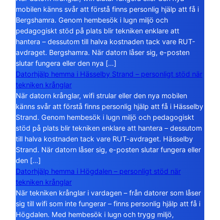
mobilen känns svår att förstå finns personlig hjälp att få i
Bergshamra. Genom hembesök i lugn miljö och
pedagogiskt stöd på plats blir tekniken enklare att
hantera – dessutom till halva kostnaden tack vare RUT-
avdraget. Bergshamra. När datorn låser sig, e-posten
slutar fungera eller den nya […]
Datorhjälp hemma i Hässelby Strand – personligt stöd när
tekniken krånglar
När datorn krånglar, wifi strular eller den nya mobilen
känns svår att förstå finns personlig hjälp att få i Hässelby
Strand. Genom hembesök i lugn miljö och pedagogiskt
stöd på plats blir tekniken enklare att hantera – dessutom
till halva kostnaden tack vare RUT-avdraget. Hässelby
Strand. När datorn låser sig, e-posten slutar fungera eller
den […]
Datorhjälp hemma i Högdalen – personligt stöd när
tekniken krånglar
När tekniken krånglar i vardagen – från datorer som låser
sig till wifi som inte fungerar – finns personlig hjälp att få i
Högdalen. Med hembesök i lugn och trygg miljö,