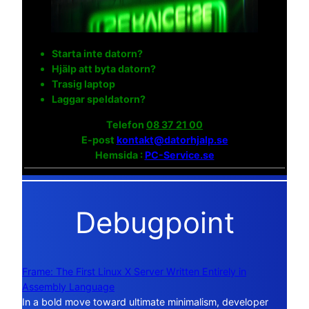
Starta inte datorn?
Hjälp att byta datorn?
Trasig laptop
Laggar speldatorn?
Telefon
08 37 21 00
E-post
kontakt@datorhjalp.se
Hemsida :
PC-Service.se
Debugpoint
Frame: The First Linux X Server Written Entirely in
Assembly Language
In a bold move toward ultimate minimalism, developer