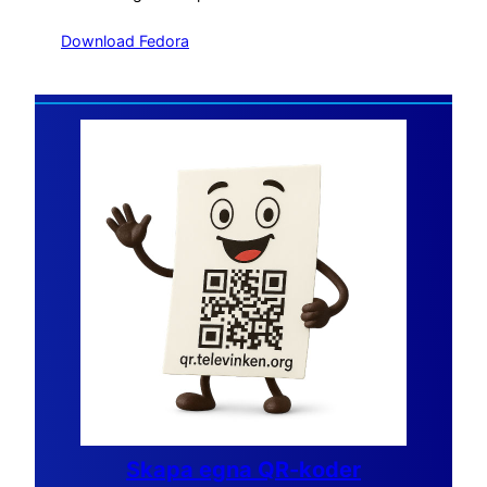
Download Fedora
Skapa egna QR-koder