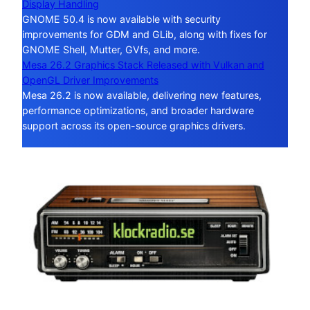
Display Handling
GNOME 50.4 is now available with security
improvements for GDM and GLib, along with fixes for
GNOME Shell, Mutter, GVfs, and more.
Mesa 26.2 Graphics Stack Released with Vulkan and
OpenGL Driver Improvements
Mesa 26.2 is now available, delivering new features,
performance optimizations, and broader hardware
support across its open-source graphics drivers.