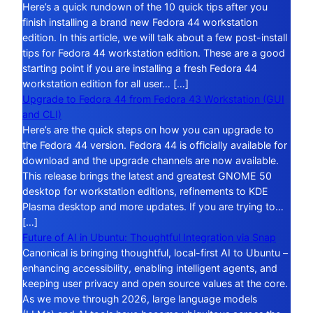
Here’s a quick rundown of the 10 quick tips after you
finish installing a brand new Fedora 44 workstation
edition. In this article, we will talk about a few post-install
tips for Fedora 44 workstation edition. These are a good
starting point if you are installing a fresh Fedora 44
workstation edition for all user… […]
Upgrade to Fedora 44 from Fedora 43 Workstation (GUI
and CLI)
Here’s are the quick steps on how you can upgrade to
the Fedora 44 version. Fedora 44 is officially available for
download and the upgrade channels are now available.
This release brings the latest and greatest GNOME 50
desktop for workstation editions, refinements to KDE
Plasma desktop and more updates. If you are trying to…
[…]
Future of AI in Ubuntu: Thoughtful Integration via Snap
Canonical is bringing thoughtful, local-first AI to Ubuntu –
enhancing accessibility, enabling intelligent agents, and
keeping user privacy and open source values at the core.
As we move through 2026, large language models