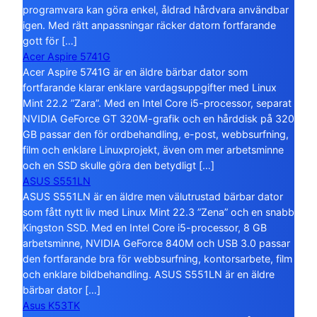
programvara kan göra enkel, åldrad hårdvara användbar
igen. Med rätt anpassningar räcker datorn fortfarande
gott för […]
Acer Aspire 5741G
Acer Aspire 5741G är en äldre bärbar dator som
fortfarande klarar enklare vardagsuppgifter med Linux
Mint 22.2 ”Zara”. Med en Intel Core i5-processor, separat
NVIDIA GeForce GT 320M-grafik och en hårddisk på 320
GB passar den för ordbehandling, e-post, webbsurfning,
film och enklare Linuxprojekt, även om mer arbetsminne
och en SSD skulle göra den betydligt […]
ASUS S551LN
ASUS S551LN är en äldre men välutrustad bärbar dator
som fått nytt liv med Linux Mint 22.3 ”Zena” och en snabb
Kingston SSD. Med en Intel Core i5-processor, 8 GB
arbetsminne, NVIDIA GeForce 840M och USB 3.0 passar
den fortfarande bra för webbsurfning, kontorsarbete, film
och enklare bildbehandling. ASUS S551LN är en äldre
bärbar dator […]
Asus K53TK