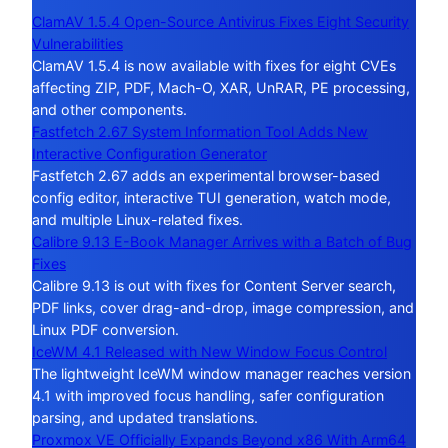
ClamAV 1.5.4 Open-Source Antivirus Fixes Eight Security
Vulnerabilities
ClamAV 1.5.4 is now available with fixes for eight CVEs
affecting ZIP, PDF, Mach-O, XAR, UnRAR, PE processing,
and other components.
Fastfetch 2.67 System Information Tool Adds New
Interactive Configuration Generator
Fastfetch 2.67 adds an experimental browser-based
config editor, interactive TUI generation, watch mode,
and multiple Linux-related fixes.
Calibre 9.13 E-Book Manager Arrives with a Batch of Bug
Fixes
Calibre 9.13 is out with fixes for Content Server search,
PDF links, cover drag-and-drop, image compression, and
Linux PDF conversion.
IceWM 4.1 Released with New Window Focus Control
The lightweight IceWM window manager reaches version
4.1 with improved focus handling, safer configuration
parsing, and updated translations.
Proxmox VE Officially Expands Beyond x86 With Arm64