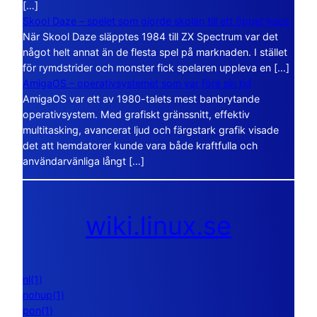
[…]
Skool Daze – spelet som gjorde skolan till ett öppet kaos
När Skool Daze släpptes 1984 till ZX Spectrum var det
något helt annat än de flesta spel på marknaden. I stället
för rymdstrider och monster fick spelaren uppleva en […]
AmigaOS – operativsystemet som var före sin tid
AmigaOS var ett av 1980-talets mest banbrytande
operativsystem. Med grafiskt gränssnitt, effektiv
multitasking, avancerat ljud och färgstark grafik visade
det att hemdatorer kunde vara både kraftfulla och
användarvänliga långt […]
wiki.linux.se
nl(1)
nohup(1)
pon(1)