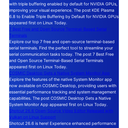
with triple buffering enabled by default for NVIDIA GPUs,
improving your visual experience. The post KDE Plasma
6.8 to Enable Triple Buffering by Default for NVIDIA GPUs
appeared first on Linux Today.
7 Best Free and Open Source Terminal-Based Serial
Terminals
Explore our top 7 free and open-source terminal-based
serial terminals. Find the perfect tool to streamline your
serial communication tasks today. The post 7 Best Free
and Open Source Terminal-Based Serial Terminals
appeared first on Linux Today.
COSMIC Desktop Gets a Native System Monitor App
Explore the features of the native System Monitor app
now available on COSMIC Desktop, providing users with
essential performance tracking and system management
capabilities. The post COSMIC Desktop Gets a Native
System Monitor App appeared first on Linux Today.
Shotcut 26.6 Open-Source Video Editor Released with
Vulkan on Linux Support
Shotcut 26.6 is here! Experience enhanced performance