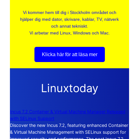
Vi kommer hem till dig i Stockholm området och
hjälper dig med dator, skrivare, kablar, TV, nätverk
och annat tekniskt.
Vi arbetar med Linux, Windows och Mac.
Klicka här för att läsa mer
Linuxtoday
Incus 7.2 Container & Virtual Machine Manager Released
with SELinux Support
Discover the new Incus 7.2, featuring enhanced Container
& Virtual Machine Management with SELinux support for
improved security and performance. The post Incus 7.2