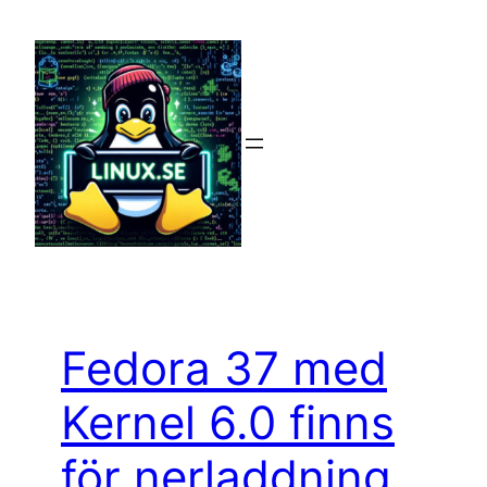
Hoppa
till
innehåll
Fedora 37 med
Kernel 6.0 finns
för nerladdning