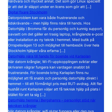
hårdvara och mycket annat. Det som gör Linux speciellt
är att det är släppt under en licens som gör att […]
Digital fixare Stockholm
Datorproblem kan vara både frustrerande och
tidskrävande – men hjälp finns nära till hands. Hos
Datorhjälp i Bromma får du personlig och kunnig support,
oavsett om det gäller en trasig laptop, krånglande e-post
eller installation av ny teknik i hemmet. Med butik på
Orrspelsvägen 13 och möjlighet till hembesök över hela
Stockholm hjälper våra erfarna […]
Datorhjälp nära till hands för boende vid Karlaplan
När datorn krånglar, Wi-Fi-uppkopplingen sviktar eller
skrivaren vägrar fungera kan vardagen snabbt bli
frustrerande. För boende kring Karlaplan finns nu
möjlighet att få snabb och personlig datorhjälp direkt i
hemmet – till ett förmånligt pris med RUT-avdrag. Allt fler
hushåll runt Karlaplan väljer att få teknisk hjälp på plats i
stället för att ta sig […]
Datorhjälp hemma i Bergshamra – personligt stöd när
tekniken krånglar
När datorn krånglar, wifi slutar fungera eller den nya