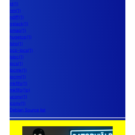
ld(1)
nm(1)
ndiff(1)
gstack(1)
pmap(1)
hugetop(1)
lsirq(1)
pcp-ipcs(1)
lsipc(1)
ipcs(1)
ipcmk(1)
ipcrm(1)
mkfifo(1)
mkfifo(1p)
uconv(1)
iconv(1)
Debian Source list