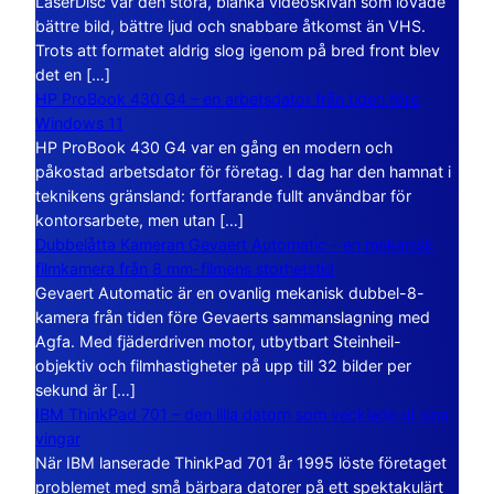
LaserDisc var den stora, blanka videoskivan som lovade
bättre bild, bättre ljud och snabbare åtkomst än VHS.
Trots att formatet aldrig slog igenom på bred front blev
det en […]
HP ProBook 430 G4 – en arbetsdator från tiden före
Windows 11
HP ProBook 430 G4 var en gång en modern och
påkostad arbetsdator för företag. I dag har den hamnat i
teknikens gränsland: fortfarande fullt användbar för
kontorsarbete, men utan […]
Dubbelåtta Kameran Gevaert Automatic – en mekanisk
filmkamera från 8 mm-filmens storhetstid
Gevaert Automatic är en ovanlig mekanisk dubbel-8-
kamera från tiden före Gevaerts sammanslagning med
Agfa. Med fjäderdriven motor, utbytbart Steinheil-
objektiv och filmhastigheter på upp till 32 bilder per
sekund är […]
IBM ThinkPad 701 – den lilla datorn som vecklade ut sina
vingar
När IBM lanserade ThinkPad 701 år 1995 löste företaget
problemet med små bärbara datorer på ett spektakulärt