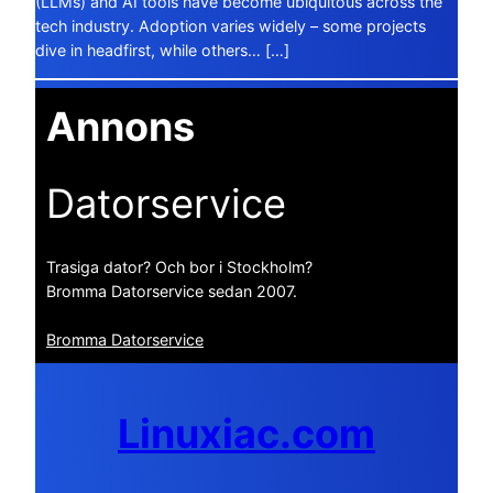
(LLMs) and AI tools have become ubiquitous across the
tech industry. Adoption varies widely – some projects
dive in headfirst, while others… […]
Annons
Datorservice
Trasiga dator? Och bor i Stockholm?
Bromma Datorservice sedan 2007.
Bromma Datorservice
Linuxiac.com