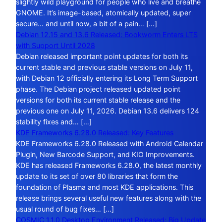
slightly wild playground for people who live and breathe
GNOME. It’s image-based, atomically updated, super
secure… and until now, a bit of a pain… […]
Debian 12.15 and 13.6 Released: Bookworm Enters LTS
with Support Until 2028
Debian released important point updates for both its
current stable and previous stable versions on July 11,
with Debian 12 officially entering its Long Term Support
phase. The Debian project released updated point
versions for both its current stable release and the
previous one on July 11, 2026. Debian 13.6 delivers 124
stability fixes and… […]
KDE Frameworks 6.28.0 Released: Key Features
KDE Frameworks 6.28.0 Released with Android Calendar
Plugin, New Barcode Support, and KIO Improvements.
KDE has released Frameworks 6.28.0, the latest monthly
update to its set of over 80 libraries that form the
foundation of Plasma and most KDE applications. This
release brings several useful new features along with the
usual round of bug fixes… […]
COSMIC 1.1.0 Desktop Environment Released: Big Update