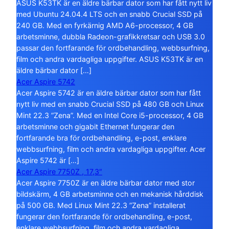
ASUS K53TK är en äldre bärbar dator som har fått nytt liv
med Ubuntu 24.04.4 LTS och en snabb Crucial SSD på
240 GB. Med en fyrkärnig AMD A6-processor, 4 GB
arbetsminne, dubbla Radeon-grafikkretsar och USB 3.0
passar den fortfarande för ordbehandling, webbsurfning,
film och andra vardagliga uppgifter. ASUS K53TK är en
äldre bärbar dator […]
Acer Aspire 5742
Acer Aspire 5742 är en äldre bärbar dator som har fått
nytt liv med en snabb Crucial SSD på 480 GB och Linux
Mint 22.3 ”Zena”. Med en Intel Core i5-processor, 4 GB
arbetsminne och gigabit Ethernet fungerar den
fortfarande bra för ordbehandling, e-post, enklare
webbsurfning, film och andra vardagliga uppgifter. Acer
Aspire 5742 är […]
Acer Aspire 7750Z , 17,3″
Acer Aspire 7750Z är en äldre bärbar dator med stor
bildskärm, 4 GB arbetsminne och en mekanisk hårddisk
på 500 GB. Med Linux Mint 22.3 ”Zena” installerat
fungerar den fortfarande för ordbehandling, e-post,
enklare webbsurfning, film och andra vardagliga