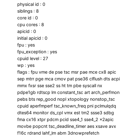
physical id : 0
siblings : 8
core id : 0
cpu cores : 8
apicid : 0
initial apicid : 0
fpu : yes
fpu_exception : yes
cpuid level : 27
wp : yes
flags : fpu vme de pse tsc msr pae mce cx8 apic
sep mtrr pge mca cmov pat pse36 clflush dts acpi
mmx fxsr sse sse2 ss ht tm pbe syscall nx
pdpe1gb rdtscp lm constant_tsc art arch_perfmon
pebs bts rep_good nopl xtopology nonstop_tsc
cpuid aperfmperf tsc_known_freq pni pclmulqdq
dtes64 monitor ds_cpl vmx est tm2 ssse3 sdbg
fma cx16 xtpr pdcm pcid sse4_1 sse4_2 x2apic
movbe popcnt tsc_deadline_timer aes xsave avx
f16c rdrand lahf_lm abm 3dnowprefetch