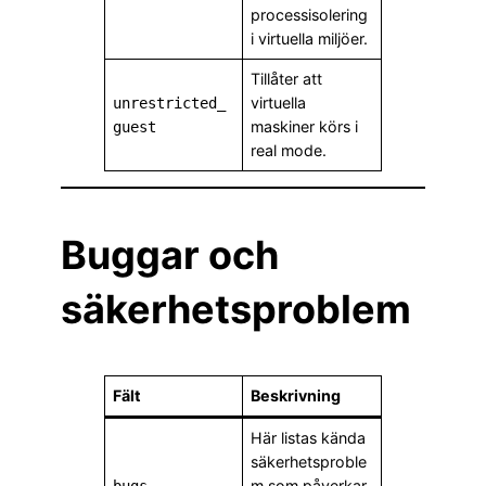
processisolering
i virtuella miljöer.
Tillåter att
virtuella
unrestricted_
maskiner körs i
guest
real mode.
Buggar och
säkerhetsproblem
Fält
Beskrivning
Här listas kända
säkerhetsproble
m som påverkar
bugs