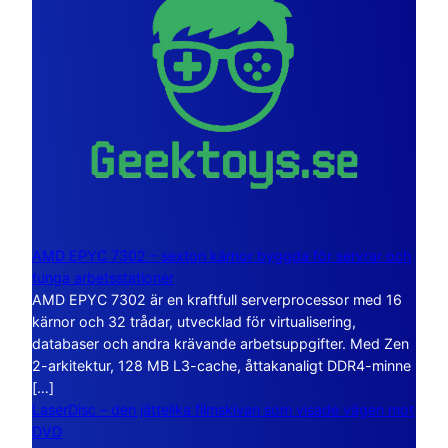
AMD EPYC 7302 – sexton kärnor byggda för servrar och
tunga arbetsstationer
AMD EPYC 7302 är en kraftfull serverprocessor med 16
kärnor och 32 trådar, utvecklad för virtualisering,
databaser och andra krävande arbetsuppgifter. Med Zen
2-arkitektur, 128 MB L3-cache, åttakanaligt DDR4-minne
[…]
LaserDisc – den jättelika filmskivan som visade vägen mot
DVD