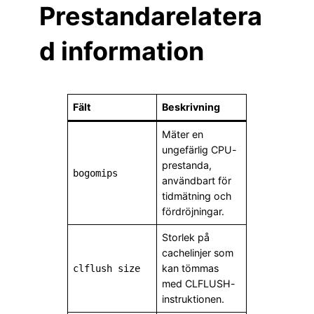
Prestandarelatera
d information
Fält
Beskrivning
Mäter en
ungefärlig CPU-
prestanda,
bogomips
användbart för
tidmätning och
fördröjningar.
Storlek på
cachelinjer som
kan tömmas
clflush size
med CLFLUSH-
instruktionen.