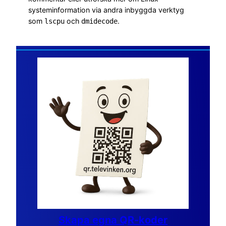
systeminformation via andra inbyggda verktyg
som
och
.
lscpu
dmidecode
Skapa egna QR-koder