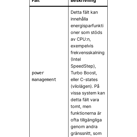
Fält
Beskrivning
Detta fält kan
innehålla
energisparfunkti
oner som stöds
av CPU:n,
exempelvis
frekvensskalning
(Intel
SpeedStep),
Turbo Boost,
power
eller C-states
management
(vilolägen). På
vissa system kan
detta fält vara
tomt, men
funktionerna är
ofta tillgängliga
genom andra
gränssnitt, som