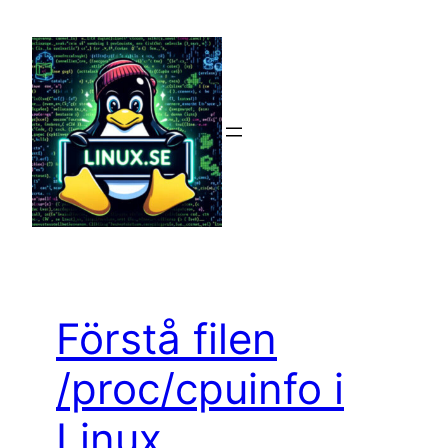
Hoppa
till
innehåll
Förstå filen
/proc/cpuinfo i
Linux