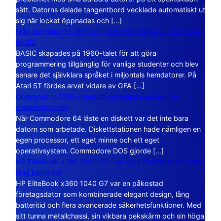
sätt. Datorns delade tangentbord vecklade automatiskt ut
sig när locket öppnades och […]
Från stordator till Atari ST – historien om BASIC och GFA
BASIC
BASIC skapades på 1960-talet för att göra
programmering tillgänglig för vanliga studenter och blev
senare det självklara språket i miljontals hemdatorer. På
Atari ST fördes arvet vidare av GFA […]
Commodore DOS – operativsystemet som bodde i
diskettstationen
När Commodore 64 läste en diskett var det inte bara
datorn som arbetade. Diskettstationen hade nämligen en
egen processor, ett eget minne och ett eget
operativsystem. Commodore DOS gjorde […]
HP EliteBook x360 1040 G7 – en lyxig företagsdator med
lång batteritid
HP EliteBook x360 1040 G7 var en påkostad
företagsdator som kombinerade elegant design, lång
batteritid och flera avancerade säkerhetsfunktioner. Med
sitt tunna metallchassi, sin vikbara pekskärm och sin höga