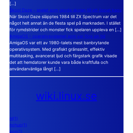
[…]
Skool Daze – spelet som gjorde skolan till ett öppet kaos
När Skool Daze släpptes 1984 till ZX Spectrum var det
något helt annat än de flesta spel på marknaden. I stället
för rymdstrider och monster fick spelaren uppleva en […]
AmigaOS – operativsystemet som var före sin tid
AmigaOS var ett av 1980-talets mest banbrytande
operativsystem. Med grafiskt gränssnitt, effektiv
multitasking, avancerat ljud och färgstark grafik visade
det att hemdatorer kunde vara både kraftfulla och
användarvänliga långt […]
wiki.linux.se
nl(1)
nohup(1)
pon(1)