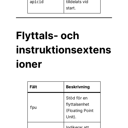
tilldelats vid
apicid
start.
Flyttals- och
instruktionsextens
ioner
Fält
Beskrivning
Stöd för en
flyttalsenhet
fpu
(Floating Point
Unit).
Indikerar att