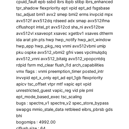
cpuid_fault epb ssbd ibrs ibpb stibp ibrs_enhanced
tpr_shadow flexpriority ept vpid ept_ad fsgsbase
tsc_adjust bmi1 avx2 smep bmi2 erms invpcid mpx
avx512f avx512dq rdseed adx smap avx512ifma
clflushopt intel_pt avx512cd sha_ni avx512bw
avx512vl xsaveopt xsavec xgetbv1 xsaves dtherm
ida arat pln pts hwp hwp_notify hwp_act_window
hwp_epp hwp_pkg_req vnmi avx512vbmi umip
pku ospke avx512_vbmi2 gfni vaes vpclmulqdq
avx512_vnni avx512_bitalg avx512_vpopcntdq
rdpid fsrm md_clear flush_l1d arch_capabilities
vmx flags : vnmi preemption_timer posted_intr
invvpid ept_x_only ept_ad ept_1gb flexpriority
apicv tsc_offset vtpr mtf vapic ept vpid
unrestricted_guest vapic_reg vid ple pml
ept_mode_based_exec tsc_scaling
bugs : spectre_v1 spectre_v2 spec_store_bypass
swapgs mmio_stale_data retbleed eibrs_pbrsb gds
bhi
bogomips : 4992.00
clflush size : 64