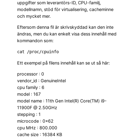
uppgifter som leverantörs-ID, CPU-familj,
modellnamn, stöd för virtualisering, cacheminne
och mycket mer.
Eftersom denna fil är skrivskyddad kan den inte
ändras, men du kan enkelt visa dess innehåll med
kommandon som:
Ett exempel på filens innehåll kan se ut så här:
processor : 0
vendor_id : GenuineIntel
cpu family : 6
model : 167
model name : 11th Gen Intel(R) Core(TM) i9-
11900F @ 2.50GHz
stepping : 1
microcode : 0x62
cpu MHz : 800.000
cache size : 16384 KB