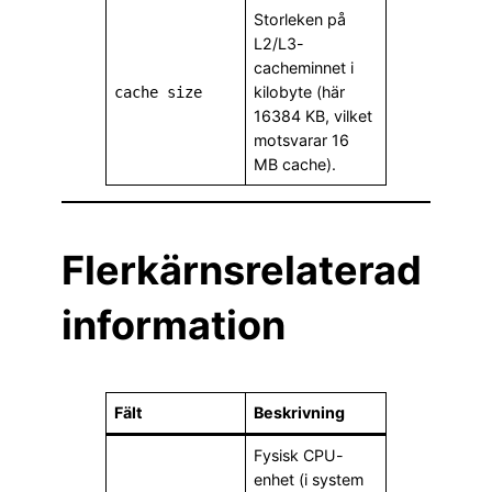
Storleken på
L2/L3-
cacheminnet i
kilobyte (här
cache size
16384 KB, vilket
motsvarar 16
MB cache).
Flerkärnsrelaterad
information
Fält
Beskrivning
Fysisk CPU-
enhet (i system