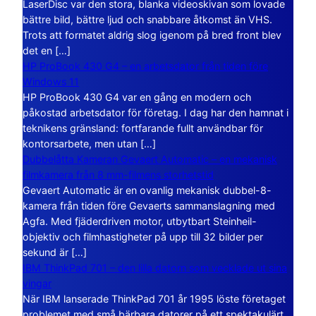
LaserDisc var den stora, blanka videoskivan som lovade
bättre bild, bättre ljud och snabbare åtkomst än VHS.
Trots att formatet aldrig slog igenom på bred front blev
det en […]
HP ProBook 430 G4 – en arbetsdator från tiden före
Windows 11
HP ProBook 430 G4 var en gång en modern och
påkostad arbetsdator för företag. I dag har den hamnat i
teknikens gränsland: fortfarande fullt användbar för
kontorsarbete, men utan […]
Dubbelåtta Kameran Gevaert Automatic – en mekanisk
filmkamera från 8 mm-filmens storhetstid
Gevaert Automatic är en ovanlig mekanisk dubbel-8-
kamera från tiden före Gevaerts sammanslagning med
Agfa. Med fjäderdriven motor, utbytbart Steinheil-
objektiv och filmhastigheter på upp till 32 bilder per
sekund är […]
IBM ThinkPad 701 – den lilla datorn som vecklade ut sina
vingar
När IBM lanserade ThinkPad 701 år 1995 löste företaget
problemet med små bärbara datorer på ett spektakulärt