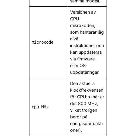
samma modell.
Versionen av
CPU-
mikrokoden,
som hanterar låg
nivå
microcode
instruktioner och
kan uppdateras
via firmware-
eller OS-
uppdateringar.
Den aktuella
klockfrekvensen
för CPU:n (här är
det 800 MHz,
cpu MHz
vilket troligen
beror på
energisparfunkti
oner).