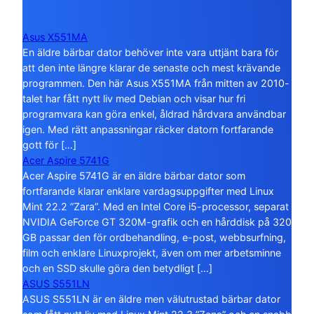
Asus X551MA
En äldre bärbar dator behöver inte vara uttjänt bara för
att den inte längre klarar de senaste och mest krävande
programmen. Den här Asus X551MA från mitten av 2010-
talet har fått nytt liv med Debian och visar hur fri
programvara kan göra enkel, åldrad hårdvara användbar
igen. Med rätt anpassningar räcker datorn fortfarande
gott för […]
Acer Aspire 5741G
Acer Aspire 5741G är en äldre bärbar dator som
fortfarande klarar enklare vardagsuppgifter med Linux
Mint 22.2 ”Zara”. Med en Intel Core i5-processor, separat
NVIDIA GeForce GT 320M-grafik och en hårddisk på 320
GB passar den för ordbehandling, e-post, webbsurfning,
film och enklare Linuxprojekt, även om mer arbetsminne
och en SSD skulle göra den betydligt […]
ASUS S551LN
ASUS S551LN är en äldre men välutrustad bärbar dator