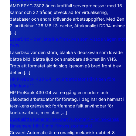
AMD EPYC 7302 är en kraftfull serverprocessor med 16
kärnor och 32 trådar, utvecklad för virtualisering,
databaser och andra krävande arbetsuppgifter. Med Zen
2-arkitektur, 128 MB L3-cache, åttakanaligt DDR4-minne
[…]
LaserDisc – den jättelika filmskivan som visade vägen mot
DVD
LaserDisc var den stora, blanka videoskivan som lovade
bättre bild, bättre ljud och snabbare åtkomst än VHS.
Trots att formatet aldrig slog igenom på bred front blev
det en […]
HP ProBook 430 G4 – en arbetsdator från tiden före
Windows 11
HP ProBook 430 G4 var en gång en modern och
påkostad arbetsdator för företag. I dag har den hamnat i
teknikens gränsland: fortfarande fullt användbar för
kontorsarbete, men utan […]
Dubbelåtta Kameran Gevaert Automatic – en mekanisk
filmkamera från 8 mm-filmens storhetstid
Gevaert Automatic är en ovanlig mekanisk dubbel-8-