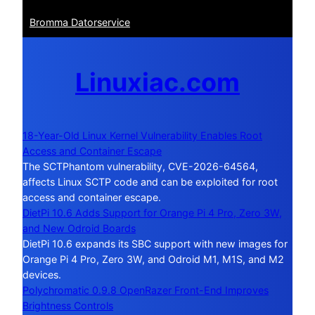
Bromma Datorservice
Linuxiac.com
18-Year-Old Linux Kernel Vulnerability Enables Root
Access and Container Escape
The SCTPhantom vulnerability, CVE-2026-64564,
affects Linux SCTP code and can be exploited for root
access and container escape.
DietPi 10.6 Adds Support for Orange Pi 4 Pro, Zero 3W,
and New Odroid Boards
DietPi 10.6 expands its SBC support with new images for
Orange Pi 4 Pro, Zero 3W, and Odroid M1, M1S, and M2
devices.
Polychromatic 0.9.8 OpenRazer Front-End Improves
Brightness Controls