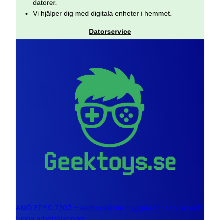
datorer.
Vi hjälper dig med digitala enheter i hemmet.
Datorservice
AMD EPYC 7302 – sexton kärnor byggda för servrar och
tunga arbetsstationer