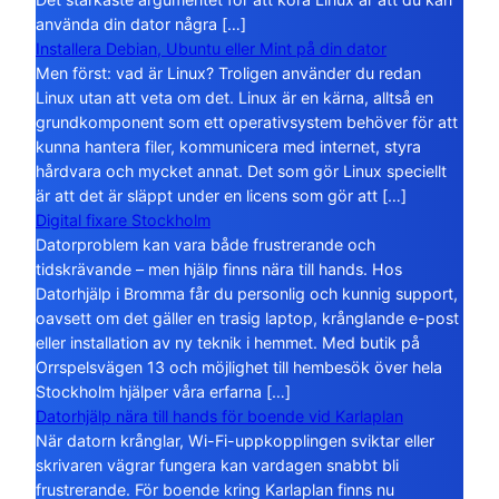
använda din dator några […]
Installera Debian, Ubuntu eller Mint på din dator
Men först: vad är Linux? Troligen använder du redan
Linux utan att veta om det. Linux är en kärna, alltså en
grundkomponent som ett operativsystem behöver för att
kunna hantera filer, kommunicera med internet, styra
hårdvara och mycket annat. Det som gör Linux speciellt
är att det är släppt under en licens som gör att […]
Digital fixare Stockholm
Datorproblem kan vara både frustrerande och
tidskrävande – men hjälp finns nära till hands. Hos
Datorhjälp i Bromma får du personlig och kunnig support,
oavsett om det gäller en trasig laptop, krånglande e-post
eller installation av ny teknik i hemmet. Med butik på
Orrspelsvägen 13 och möjlighet till hembesök över hela
Stockholm hjälper våra erfarna […]
Datorhjälp nära till hands för boende vid Karlaplan
När datorn krånglar, Wi-Fi-uppkopplingen sviktar eller
skrivaren vägrar fungera kan vardagen snabbt bli
frustrerande. För boende kring Karlaplan finns nu