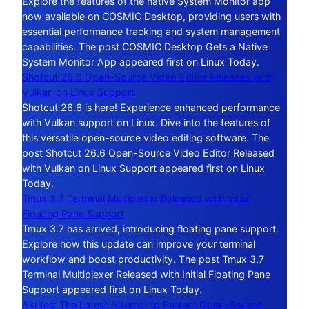
Explore the features of the native System Monitor app
now available on COSMIC Desktop, providing users with
essential performance tracking and system management
capabilities. The post COSMIC Desktop Gets a Native
System Monitor App appeared first on Linux Today.
Shotcut 26.6 Open-Source Video Editor Released with
Vulkan on Linux Support
Shotcut 26.6 is here! Experience enhanced performance
with Vulkan support on Linux. Dive into the features of
this versatile open-source video editing software. The
post Shotcut 26.6 Open-Source Video Editor Released
with Vulkan on Linux Support appeared first on Linux
Today.
Tmux 3.7 Terminal Multiplexer Released with Initial
Floating Pane Support
Tmux 3.7 has arrived, introducing floating pane support.
Explore how this update can improve your terminal
workflow and boost productivity. The post Tmux 3.7
Terminal Multiplexer Released with Initial Floating Pane
Support appeared first on Linux Today.
Akrites: The Latest Attempt to Protect Open-Source