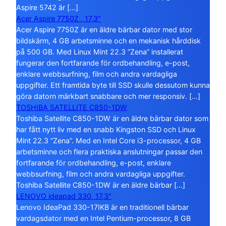
Aspire 5742 är […]
Acer Aspire 7750Z , 17,3″
Acer Aspire 7750Z är en äldre bärbar dator med stor
bildskärm, 4 GB arbetsminne och en mekanisk hårddisk
på 500 GB. Med Linux Mint 22.3 ”Zena” installerat
fungerar den fortfarande för ordbehandling, e-post,
enklare webbsurfning, film och andra vardagliga
uppgifter. Ett framtida byte till SSD skulle dessutom kunna
göra datorn märkbart snabbare och mer responsiv. […]
TOSHIBA SATELLITE C850-1DW
Toshiba Satellite C850-1DW är en äldre bärbar dator som
har fått nytt liv med en snabb Kingston SSD och Linux
Mint 22.3 ”Zena”. Med en Intel Core i3-processor, 4 GB
arbetsminne och flera praktiska anslutningar passar den
fortfarande för ordbehandling, e-post, enklare
webbsurfning, film och andra vardagliga uppgifter.
Toshiba Satellite C850-1DW är en äldre bärbar […]
LENOVO ideapad 330, 17,3″
Lenovo IdeaPad 330-17IKB är en traditionell bärbar
vardagsdator med en Intel Pentium-processor, 8 GB