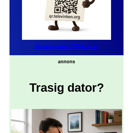
Skapa egna QR-koder
annons
Trasig dator?