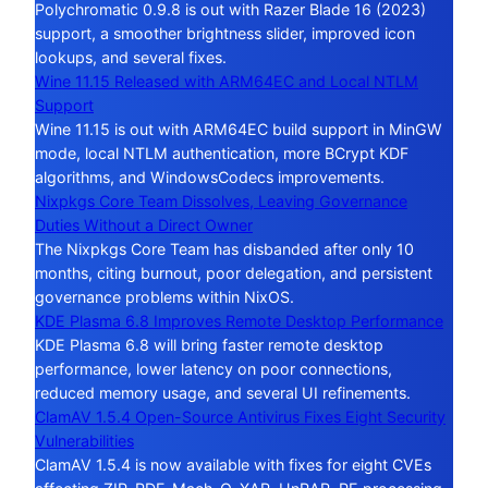
Polychromatic 0.9.8 is out with Razer Blade 16 (2023)
support, a smoother brightness slider, improved icon
lookups, and several fixes.
Wine 11.15 Released with ARM64EC and Local NTLM
Support
Wine 11.15 is out with ARM64EC build support in MinGW
mode, local NTLM authentication, more BCrypt KDF
algorithms, and WindowsCodecs improvements.
Nixpkgs Core Team Dissolves, Leaving Governance
Duties Without a Direct Owner
The Nixpkgs Core Team has disbanded after only 10
months, citing burnout, poor delegation, and persistent
governance problems within NixOS.
KDE Plasma 6.8 Improves Remote Desktop Performance
KDE Plasma 6.8 will bring faster remote desktop
performance, lower latency on poor connections,
reduced memory usage, and several UI refinements.
ClamAV 1.5.4 Open-Source Antivirus Fixes Eight Security
Vulnerabilities
ClamAV 1.5.4 is now available with fixes for eight CVEs