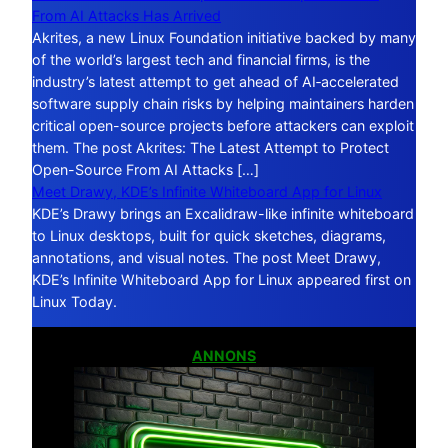
From AI Attacks Has Arrived
Akrites, a new Linux Foundation initiative backed by many
of the world’s largest tech and financial firms, is the
industry’s latest attempt to get ahead of AI‑accelerated
software supply chain risks by helping maintainers harden
critical open-source projects before attackers can exploit
them. The post Akrites: The Latest Attempt to Protect
Open-Source From AI Attacks […]
Meet Drawy, KDE’s Infinite Whiteboard App for Linux
KDE’s Drawy brings an Excalidraw-like infinite whiteboard
to Linux desktops, built for quick sketches, diagrams,
annotations, and visual notes. The post Meet Drawy,
KDE’s Infinite Whiteboard App for Linux appeared first on
Linux Today.
ANNONS