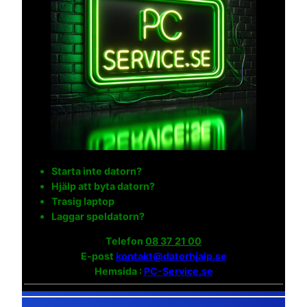
Starta inte datorn?
Hjälp att byta datorn?
Trasig laptop
Laggar speldatorn?
Telefon
08 37 21 00
E-post
kontakt@datorhjalp.se
Hemsida :
PC-Service.se