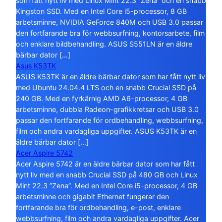
som fått nytt liv med Linux Mint 22.3 ”Zena” och en snabb
Kingston SSD. Med en Intel Core i5-processor, 8 GB
arbetsminne, NVIDIA GeForce 840M och USB 3.0 passar
den fortfarande bra för webbsurfning, kontorsarbete, film
och enklare bildbehandling. ASUS S551LN är en äldre
bärbar dator […]
Asus K53TK
ASUS K53TK är en äldre bärbar dator som har fått nytt liv
med Ubuntu 24.04.4 LTS och en snabb Crucial SSD på
240 GB. Med en fyrkärnig AMD A6-processor, 4 GB
arbetsminne, dubbla Radeon-grafikkretsar och USB 3.0
passar den fortfarande för ordbehandling, webbsurfning,
film och andra vardagliga uppgifter. ASUS K53TK är en
äldre bärbar dator […]
Acer Aspire 5742
Acer Aspire 5742 är en äldre bärbar dator som har fått
nytt liv med en snabb Crucial SSD på 480 GB och Linux
Mint 22.3 ”Zena”. Med en Intel Core i5-processor, 4 GB
arbetsminne och gigabit Ethernet fungerar den
fortfarande bra för ordbehandling, e-post, enklare
webbsurfning, film och andra vardagliga uppgifter. Acer