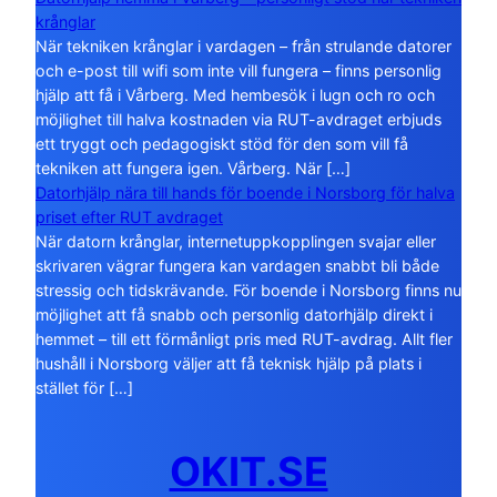
krånglar
När tekniken krånglar i vardagen – från strulande datorer
och e-post till wifi som inte vill fungera – finns personlig
hjälp att få i Vårberg. Med hembesök i lugn och ro och
möjlighet till halva kostnaden via RUT-avdraget erbjuds
ett tryggt och pedagogiskt stöd för den som vill få
tekniken att fungera igen. Vårberg. När […]
Datorhjälp nära till hands för boende i Norsborg för halva
priset efter RUT avdraget
När datorn krånglar, internetuppkopplingen svajar eller
skrivaren vägrar fungera kan vardagen snabbt bli både
stressig och tidskrävande. För boende i Norsborg finns nu
möjlighet att få snabb och personlig datorhjälp direkt i
hemmet – till ett förmånligt pris med RUT-avdrag. Allt fler
hushåll i Norsborg väljer att få teknisk hjälp på plats i
stället för […]
OKIT.SE