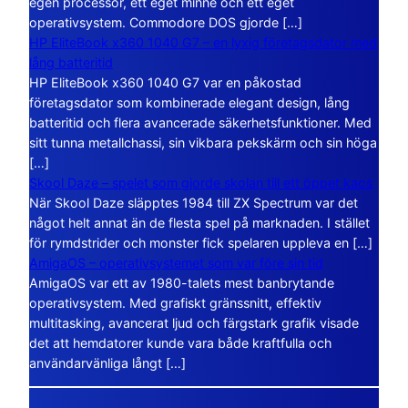
egen processor, ett eget minne och ett eget
operativsystem. Commodore DOS gjorde […]
HP EliteBook x360 1040 G7 – en lyxig företagsdator med
lång batteritid
HP EliteBook x360 1040 G7 var en påkostad
företagsdator som kombinerade elegant design, lång
batteritid och flera avancerade säkerhetsfunktioner. Med
sitt tunna metallchassi, sin vikbara pekskärm och sin höga
[…]
Skool Daze – spelet som gjorde skolan till ett öppet kaos
När Skool Daze släpptes 1984 till ZX Spectrum var det
något helt annat än de flesta spel på marknaden. I stället
för rymdstrider och monster fick spelaren uppleva en […]
AmigaOS – operativsystemet som var före sin tid
AmigaOS var ett av 1980-talets mest banbrytande
operativsystem. Med grafiskt gränssnitt, effektiv
multitasking, avancerat ljud och färgstark grafik visade
det att hemdatorer kunde vara både kraftfulla och
användarvänliga långt […]