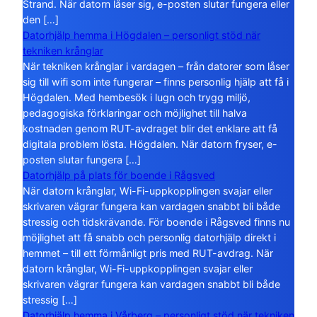
Strand. När datorn låser sig, e-posten slutar fungera eller
den […]
Datorhjälp hemma i Högdalen – personligt stöd när
tekniken krånglar
När tekniken krånglar i vardagen – från datorer som låser
sig till wifi som inte fungerar – finns personlig hjälp att få i
Högdalen. Med hembesök i lugn och trygg miljö,
pedagogiska förklaringar och möjlighet till halva
kostnaden genom RUT-avdraget blir det enklare att få
digitala problem lösta. Högdalen. När datorn fryser, e-
posten slutar fungera […]
Datorhjälp på plats för boende i Rågsved
När datorn krånglar, Wi-Fi-uppkopplingen svajar eller
skrivaren vägrar fungera kan vardagen snabbt bli både
stressig och tidskrävande. För boende i Rågsved finns nu
möjlighet att få snabb och personlig datorhjälp direkt i
hemmet – till ett förmånligt pris med RUT-avdrag. När
datorn krånglar, Wi-Fi-uppkopplingen svajar eller
skrivaren vägrar fungera kan vardagen snabbt bli både
stressig […]
Datorhjälp hemma i Vårberg – personligt stöd när tekniken