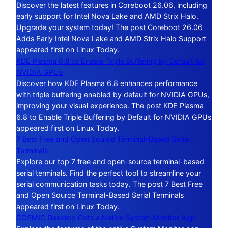
Discover the latest features in Coreboot 26.06, including
early support for Intel Nova Lake and AMD Strix Halo.
Upgrade your system today! The post Coreboot 26.06
Adds Early Intel Nova Lake and AMD Strix Halo Support
appeared first on Linux Today.
KDE Plasma 6.8 to Enable Triple Buffering by Default for
NVIDIA GPUs
Discover how KDE Plasma 6.8 enhances performance
with triple buffering enabled by default for NVIDIA GPUs,
improving your visual experience. The post KDE Plasma
6.8 to Enable Triple Buffering by Default for NVIDIA GPUs
appeared first on Linux Today.
7 Best Free and Open Source Terminal-Based Serial
Terminals
Explore our top 7 free and open-source terminal-based
serial terminals. Find the perfect tool to streamline your
serial communication tasks today. The post 7 Best Free
and Open Source Terminal-Based Serial Terminals
appeared first on Linux Today.
COSMIC Desktop Gets a Native System Monitor App