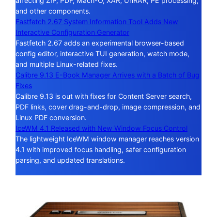
affecting ZIP, PDF, Mach-O, XAR, UnRAR, PE processing,
and other components.
Fastfetch 2.67 System Information Tool Adds New
Interactive Configuration Generator
Fastfetch 2.67 adds an experimental browser-based
config editor, interactive TUI generation, watch mode,
and multiple Linux-related fixes.
Calibre 9.13 E-Book Manager Arrives with a Batch of Bug
Fixes
Calibre 9.13 is out with fixes for Content Server search,
PDF links, cover drag-and-drop, image compression, and
Linux PDF conversion.
IceWM 4.1 Released with New Window Focus Control
The lightweight IceWM window manager reaches version
4.1 with improved focus handling, safer configuration
parsing, and updated translations.