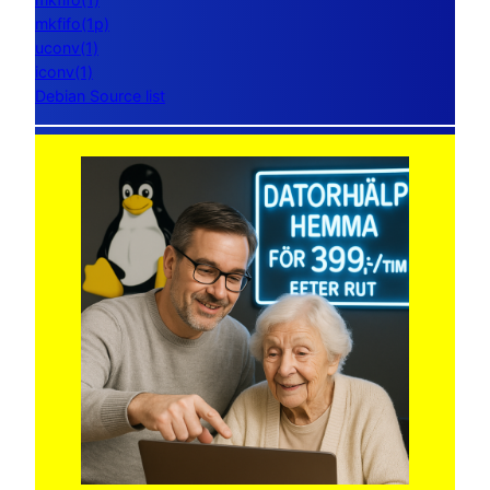
mkfifo(1p)
uconv(1)
iconv(1)
Debian Source list