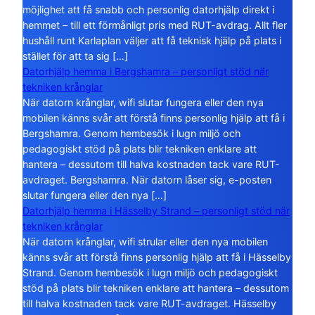
möjlighet att få snabb och personlig datorhjälp direkt i
hemmet – till ett förmånligt pris med RUT-avdrag. Allt fler
hushåll runt Karlaplan väljer att få teknisk hjälp på plats i
stället för att ta sig […]
Datorhjälp hemma i Bergshamra – personligt stöd när
tekniken krånglar
När datorn krånglar, wifi slutar fungera eller den nya
mobilen känns svår att förstå finns personlig hjälp att få i
Bergshamra. Genom hembesök i lugn miljö och
pedagogiskt stöd på plats blir tekniken enklare att
hantera – dessutom till halva kostnaden tack vare RUT-
avdraget. Bergshamra. När datorn låser sig, e-posten
slutar fungera eller den nya […]
Datorhjälp hemma i Hässelby Strand – personligt stöd när
tekniken krånglar
När datorn krånglar, wifi strular eller den nya mobilen
känns svår att förstå finns personlig hjälp att få i Hässelby
Strand. Genom hembesök i lugn miljö och pedagogiskt
stöd på plats blir tekniken enklare att hantera – dessutom
till halva kostnaden tack vare RUT-avdraget. Hässelby