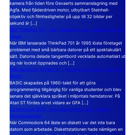
kamera från tiden före Gevaerts sammanslagning med
Agfa. Med fjäderdriven motor, utbytbart Steinheil-
objektiv och filmhastigheter på upp till 32 bilder per
sekund är […]
IBM ThinkPad 701 – den lilla datorn som vecklade ut sina
vingar
När IBM lanserade ThinkPad 701 år 1995 löste företaget
problemet med små bärbara datorer på ett spektakulärt
sätt. Datorns delade tangentbord vecklade automatiskt ut
sig när locket öppnades och […]
Från stordator till Atari ST – historien om BASIC och GFA
BASIC
BASIC skapades på 1960-talet för att göra
programmering tillgänglig för vanliga studenter och blev
senare det självklara språket i miljontals hemdatorer. På
Atari ST fördes arvet vidare av GFA […]
Commodore DOS – operativsystemet som bodde i
diskettstationen
När Commodore 64 läste en diskett var det inte bara
datorn som arbetade. Diskettstationen hade nämligen en