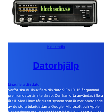
Klockradio
Datorhjälp
Linuxifiera din dator
Varför ska du linuxifiera din dator? En 10–15 år gammal
premiumdator är inte skräp. Den kan ofta användas i flera
år till. Med Linux får du ett system som är mer oberoende
av de stora teknikjättarna Google, Microsoft och Apple.
Det starkaste argumentet för att köra Linux är att du kan