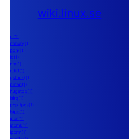
wiki.linux.se
nl(1)
nohup(1)
pon(1)
ld(1)
nm(1)
ndiff(1)
gstack(1)
pmap(1)
hugetop(1)
lsirq(1)
pcp-ipcs(1)
lsipc(1)
ipcs(1)
ipcmk(1)
ipcrm(1)
mkfifo(1)