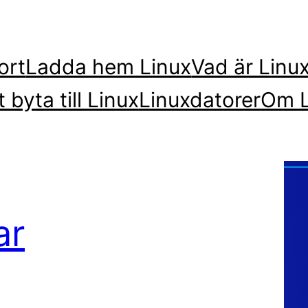
ort
Ladda hem Linux
Vad är Linu
t byta till Linux
Linuxdatorer
Om L
ar