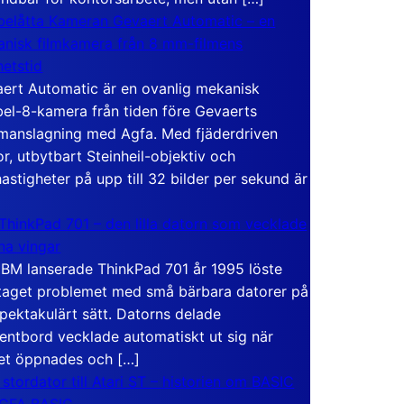
elåtta Kameran Gevaert Automatic – en
nisk filmkamera från 8 mm-filmens
hetstid
ert Automatic är en ovanlig mekanisk
el-8-kamera från tiden före Gevaerts
anslagning med Agfa. Med fjäderdriven
r, utbytbart Steinheil-objektiv och
hastigheter på upp till 32 bilder per sekund är
ThinkPad 701 – den lilla datorn som vecklade
ina vingar
IBM lanserade ThinkPad 701 år 1995 löste
taget problemet med små bärbara datorer på
spektakulärt sätt. Datorns delade
entbord vecklade automatiskt ut sig när
et öppnades och […]
 stordator till Atari ST – historien om BASIC
 GFA BASIC