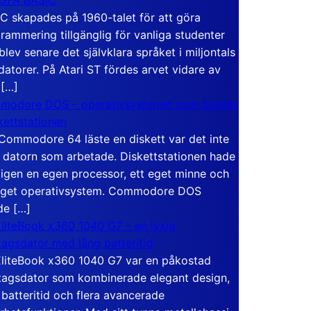
C skapades på 1960-talet för att göra
rammering tillgänglig för vanliga studenter
blev senare det självklara språket i miljontals
atorer. På Atari ST fördes arvet vidare av
 […]
modore DOS – operativsystemet som bodde
skettstationen
Commodore 64 läste en diskett var det inte
 datorn som arbetade. Diskettstationen hade
igen en egen processor, ett eget minne och
eget operativsystem. Commodore DOS
de […]
liteBook x360 1040 G7 – en lyxig
tagsdator med lång batteritid
liteBook x360 1040 G7 var en påkostad
tagsdator som kombinerade elegant design,
 batteritid och flera avancerade