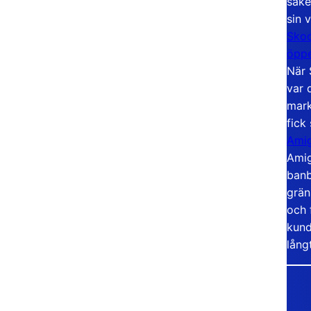
säke
sin 
Skoo
öppe
När 
var 
mark
fick
Amig
Amig
banb
grän
och 
kund
lång