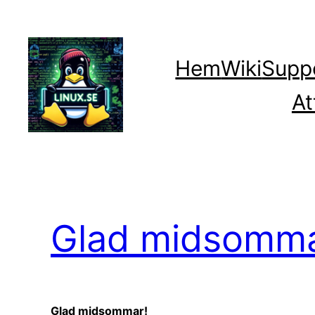
Hoppa
till
innehåll
Hem
Wiki
Supp
At
Glad midsomm
Glad midsommar!