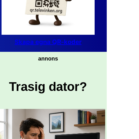
Skapa egna QR-koder
annons
Trasig dator?