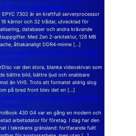
rar och tunga arbetsstationer
EPYC 7302 är en kraftfull serverprocessor
16 kärnor och 32 trådar, utvecklad för
ualisering, databaser och andra krävande
tsuppgifter. Med Zen 2-arkitektur, 128 MB
ache, åttakanaligt DDR4-minne […]
rDisc – den jättelika filmskivan som visade
en mot DVD
rDisc var den stora, blanka videoskivan som
de bättre bild, bättre ljud och snabbare
mst än VHS. Trots att formatet aldrig slog
om på bred front blev det en […]
roBook 430 G4 – en arbetsdator från tiden
 Windows 11
roBook 430 G4 var en gång en modern och
stad arbetsdator för företag. I dag har den
at i teknikens gränsland: fortfarande fullt
ndbar för kontorsarbete, men utan […]