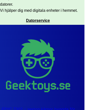
datorer.
Vi hjälper dig med digitala enheter i hemmet.
Datorservice
EPYC 7302 – sexton kärnor byggda för