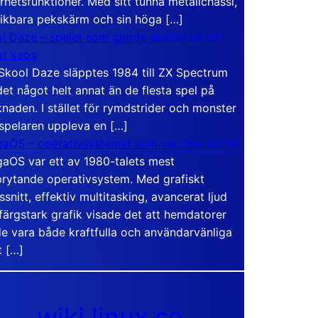
rhetsfunktioner. Med sitt tunna metallchassi,
vikbara pekskärm och sin höga […]
l Daze – spelet som gjorde skolan till ett
t kaos
Skool Daze släpptes 1984 till ZX Spectrum
det något helt annat än de flesta spel på
naden. I stället för rymdstrider och monster
 spelaren uppleva en […]
aOS – operativsystemet som var före sin tid
aOS var ett av 1980-talets mest
rytande operativsystem. Med grafiskt
ssnitt, effektiv multitasking, avancerat ljud
färgstark grafik visade det att hemdatorer
e vara både kraftfulla och användarvänliga
t […]
wiki.linux.se