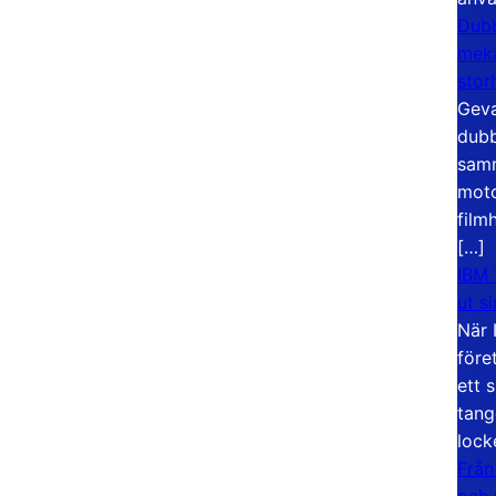
Dubb
meka
stor
Geva
dubb
samm
moto
film
[…]
IBM 
ut s
När 
före
ett 
tang
lock
Från
och