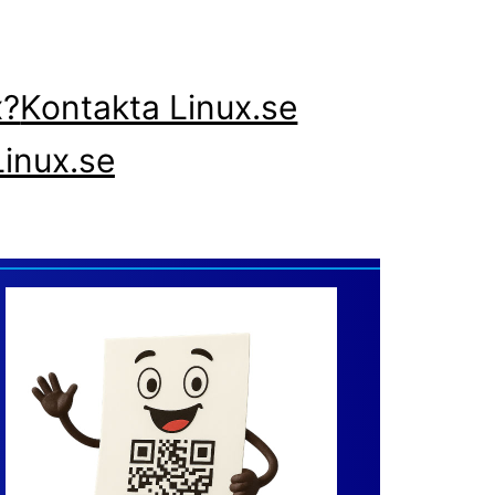
x?
Kontakta Linux.se
inux.se