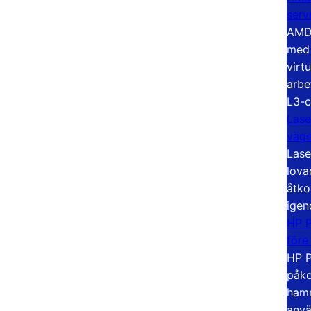
serv
AMD 
med 
virt
arbe
L3-c
Lase
väg
Lase
lova
åtko
igen
HP P
före
HP P
påko
hamn
anvä