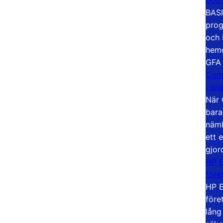
BASI
prog
och 
hemd
GFA
Com
i di
När 
bara
näml
ett 
gjor
HP E
före
HP E
före
lång