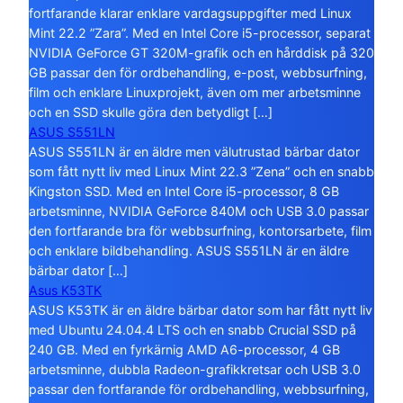
fortfarande klarar enklare vardagsuppgifter med Linux
Mint 22.2 ”Zara”. Med en Intel Core i5-processor, separat
NVIDIA GeForce GT 320M-grafik och en hårddisk på 320
GB passar den för ordbehandling, e-post, webbsurfning,
film och enklare Linuxprojekt, även om mer arbetsminne
och en SSD skulle göra den betydligt […]
ASUS S551LN
ASUS S551LN är en äldre men välutrustad bärbar dator
som fått nytt liv med Linux Mint 22.3 ”Zena” och en snabb
Kingston SSD. Med en Intel Core i5-processor, 8 GB
arbetsminne, NVIDIA GeForce 840M och USB 3.0 passar
den fortfarande bra för webbsurfning, kontorsarbete, film
och enklare bildbehandling. ASUS S551LN är en äldre
bärbar dator […]
Asus K53TK
ASUS K53TK är en äldre bärbar dator som har fått nytt liv
med Ubuntu 24.04.4 LTS och en snabb Crucial SSD på
240 GB. Med en fyrkärnig AMD A6-processor, 4 GB
arbetsminne, dubbla Radeon-grafikkretsar och USB 3.0
passar den fortfarande för ordbehandling, webbsurfning,