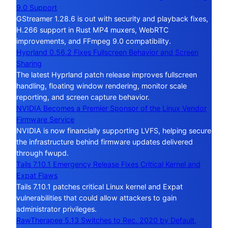
9.0 Support
GStreamer 1.28.6 is out with security and playback fixes,
H.266 support in Rust MP4 muxers, WebRTC
improvements, and FFmpeg 9.0 compatibility.
Hyprland 0.56.2 Fixes Fullscreen Behavior and Screen
Sharing
The latest Hyprland patch release improves fullscreen
handling, floating window rendering, monitor scale
reporting, and screen capture behavior.
NVIDIA Becomes a Premier Sponsor of the Linux Vendor
Firmware Service
NVIDIA is now financially supporting LVFS, helping secure
the infrastructure behind firmware updates delivered
through fwupd.
Tails 7.10.1 Emergency Release Fixes Critical Kernel and
Expat Flaws
Tails 7.10.1 patches critical Linux kernel and Expat
vulnerabilities that could allow attackers to gain
administrator privileges.
RawTherapee 5.13 Switches to Rec. 2020 by Default,