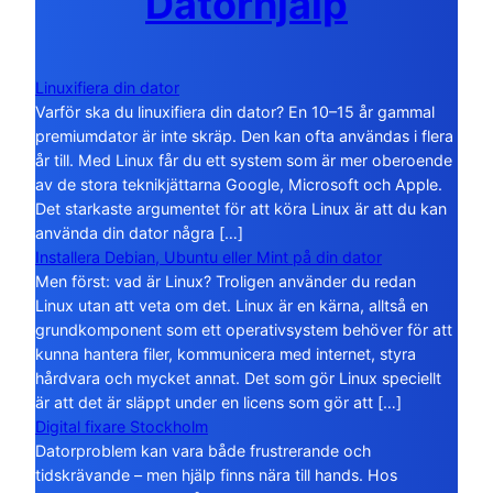
Datorhjälp
Linuxifiera din dator
Varför ska du linuxifiera din dator? En 10–15 år gammal
premiumdator är inte skräp. Den kan ofta användas i flera
år till. Med Linux får du ett system som är mer oberoende
av de stora teknikjättarna Google, Microsoft och Apple.
Det starkaste argumentet för att köra Linux är att du kan
använda din dator några […]
Installera Debian, Ubuntu eller Mint på din dator
Men först: vad är Linux? Troligen använder du redan
Linux utan att veta om det. Linux är en kärna, alltså en
grundkomponent som ett operativsystem behöver för att
kunna hantera filer, kommunicera med internet, styra
hårdvara och mycket annat. Det som gör Linux speciellt
är att det är släppt under en licens som gör att […]
Digital fixare Stockholm
Datorproblem kan vara både frustrerande och
tidskrävande – men hjälp finns nära till hands. Hos