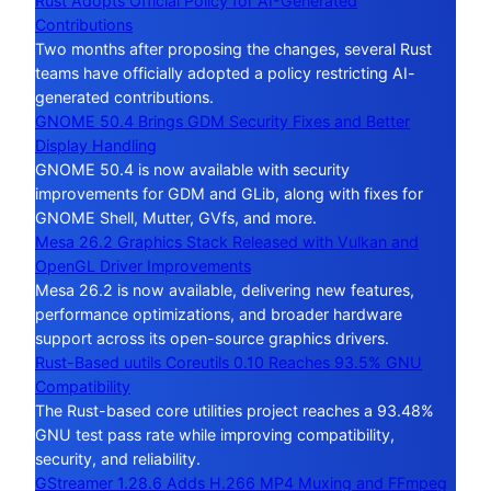
Rust Adopts Official Policy for AI-Generated
Contributions
Two months after proposing the changes, several Rust
teams have officially adopted a policy restricting AI-
generated contributions.
GNOME 50.4 Brings GDM Security Fixes and Better
Display Handling
GNOME 50.4 is now available with security
improvements for GDM and GLib, along with fixes for
GNOME Shell, Mutter, GVfs, and more.
Mesa 26.2 Graphics Stack Released with Vulkan and
OpenGL Driver Improvements
Mesa 26.2 is now available, delivering new features,
performance optimizations, and broader hardware
support across its open-source graphics drivers.
Rust-Based uutils Coreutils 0.10 Reaches 93.5% GNU
Compatibility
The Rust-based core utilities project reaches a 93.48%
GNU test pass rate while improving compatibility,
security, and reliability.
GStreamer 1.28.6 Adds H.266 MP4 Muxing and FFmpeg