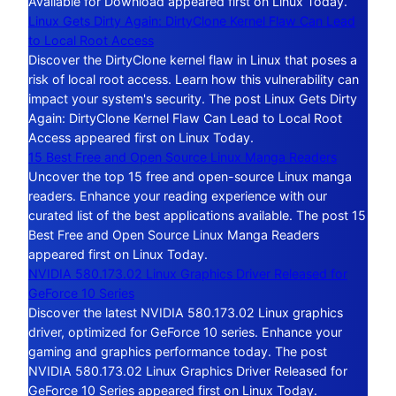
Available for Download appeared first on Linux Today.
Linux Gets Dirty Again: DirtyClone Kernel Flaw Can Lead
to Local Root Access
Discover the DirtyClone kernel flaw in Linux that poses a
risk of local root access. Learn how this vulnerability can
impact your system's security. The post Linux Gets Dirty
Again: DirtyClone Kernel Flaw Can Lead to Local Root
Access appeared first on Linux Today.
15 Best Free and Open Source Linux Manga Readers
Uncover the top 15 free and open-source Linux manga
readers. Enhance your reading experience with our
curated list of the best applications available. The post 15
Best Free and Open Source Linux Manga Readers
appeared first on Linux Today.
NVIDIA 580.173.02 Linux Graphics Driver Released for
GeForce 10 Series
Discover the latest NVIDIA 580.173.02 Linux graphics
driver, optimized for GeForce 10 series. Enhance your
gaming and graphics performance today. The post
NVIDIA 580.173.02 Linux Graphics Driver Released for
GeForce 10 Series appeared first on Linux Today.