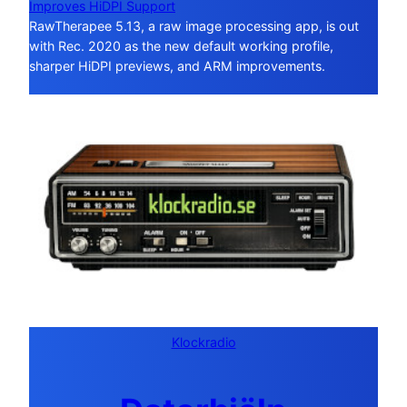
Improves HiDPI Support
RawTherapee 5.13, a raw image processing app, is out
with Rec. 2020 as the new default working profile,
sharper HiDPI previews, and ARM improvements.
Klockradio