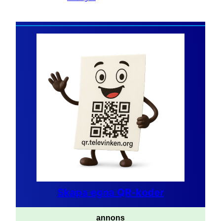
Skapa egna QR-koder
annons