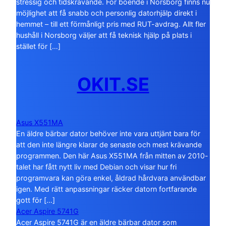
stressig och tidskrävande. För boende i Norsborg finns nu
möjlighet att få snabb och personlig datorhjälp direkt i
hemmet – till ett förmånligt pris med RUT-avdrag. Allt fler
hushåll i Norsborg väljer att få teknisk hjälp på plats i
stället för […]
OKIT.SE
Asus X551MA
En äldre bärbar dator behöver inte vara uttjänt bara för
att den inte längre klarar de senaste och mest krävande
programmen. Den här Asus X551MA från mitten av 2010-
talet har fått nytt liv med Debian och visar hur fri
programvara kan göra enkel, åldrad hårdvara användbar
igen. Med rätt anpassningar räcker datorn fortfarande
gott för […]
Acer Aspire 5741G
Acer Aspire 5741G är en äldre bärbar dator som