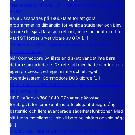
Från stordator till Atari ST – historien om BASIC och GFA
BASIC
BASIC skapades på 1960-talet för att göra
programmering tillgänglig för vanliga studenter och blev
senare det självklara språket i miljontals hemdatorer. På
Atari ST fördes arvet vidare av GFA […]
Commodore DOS – operativsystemet som bodde i
diskettstationen
När Commodore 64 läste en diskett var det inte bara
datorn som arbetade. Diskettstationen hade nämligen en
egen processor, ett eget minne och ett eget
operativsystem. Commodore DOS gjorde […]
HP EliteBook x360 1040 G7 – en lyxig företagsdator med
lång batteritid
HP EliteBook x360 1040 G7 var en påkostad
företagsdator som kombinerade elegant design, lång
batteritid och flera avancerade säkerhetsfunktioner. Med
sitt tunna metallchassi, sin vikbara pekskärm och sin höga
[…]
Skool Daze – spelet som gjorde skolan till ett öppet kaos