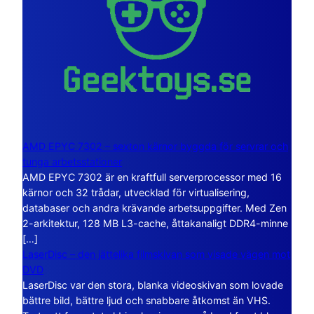
AMD EPYC 7302 – sexton kärnor byggda för servrar och
tunga arbetsstationer
AMD EPYC 7302 är en kraftfull serverprocessor med 16
kärnor och 32 trådar, utvecklad för virtualisering,
databaser och andra krävande arbetsuppgifter. Med Zen
2-arkitektur, 128 MB L3-cache, åttakanaligt DDR4-minne
[…]
LaserDisc – den jättelika filmskivan som visade vägen mot
DVD
LaserDisc var den stora, blanka videoskivan som lovade
bättre bild, bättre ljud och snabbare åtkomst än VHS.