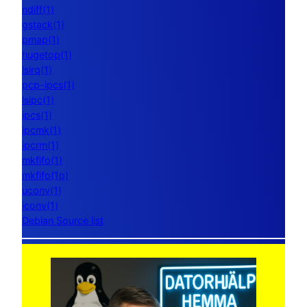
ndiff(1)
gstack(1)
pmap(1)
hugetop(1)
lsirq(1)
pcp-ipcs(1)
lsipc(1)
ipcs(1)
ipcmk(1)
ipcrm(1)
mkfifo(1)
mkfifo(1p)
uconv(1)
iconv(1)
Debian Source list