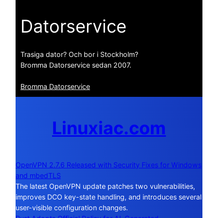
Datorservice
Trasiga dator? Och bor i Stockholm?
Bromma Datorservice sedan 2007.
Bromma Datorservice
Linuxiac.com
OpenVPN 2.7.6 Released with Security Fixes for Windows
and mbedTLS
The latest OpenVPN update patches two vulnerabilities,
improves DCO key-state handling, and introduces several
user-visible configuration changes.