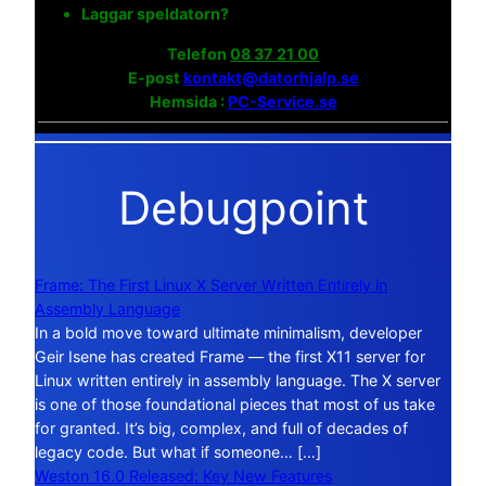
Laggar speldatorn?
Telefon
08 37 21 00
E-post
kontakt@datorhjalp.se
Hemsida :
PC-Service.se
Debugpoint
Frame: The First Linux X Server Written Entirely in
Assembly Language
In a bold move toward ultimate minimalism, developer
Geir Isene has created Frame — the first X11 server for
Linux written entirely in assembly language. The X server
is one of those foundational pieces that most of us take
for granted. It’s big, complex, and full of decades of
legacy code. But what if someone… […]
Weston 16.0 Released: Key New Features