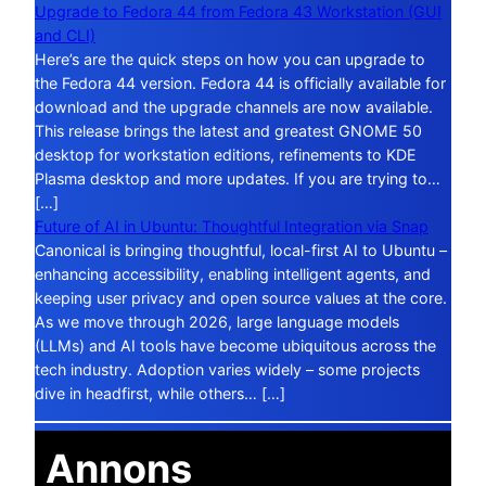
Upgrade to Fedora 44 from Fedora 43 Workstation (GUI
and CLI)
Here’s are the quick steps on how you can upgrade to
the Fedora 44 version. Fedora 44 is officially available for
download and the upgrade channels are now available.
This release brings the latest and greatest GNOME 50
desktop for workstation editions, refinements to KDE
Plasma desktop and more updates. If you are trying to…
[…]
Future of AI in Ubuntu: Thoughtful Integration via Snap
Canonical is bringing thoughtful, local-first AI to Ubuntu –
enhancing accessibility, enabling intelligent agents, and
keeping user privacy and open source values at the core.
As we move through 2026, large language models
(LLMs) and AI tools have become ubiquitous across the
tech industry. Adoption varies widely – some projects
dive in headfirst, while others… […]
Annons