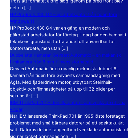
Trots att formatet aldrig slog igenom på bred front blev
det en […]
HP ProBook 430 G4 – en arbetsdator från tiden före
Windows 11
HP ProBook 430 G4 var en gång en modern och
påkostad arbetsdator för företag. I dag har den hamnat i
teknikens gränsland: fortfarande fullt användbar för
kontorsarbete, men utan […]
Dubbelåtta Kameran Gevaert Automatic – en mekanisk
filmkamera från 8 mm-filmens storhetstid
Gevaert Automatic är en ovanlig mekanisk dubbel-8-
kamera från tiden före Gevaerts sammanslagning med
Agfa. Med fjäderdriven motor, utbytbart Steinheil-
objektiv och filmhastigheter på upp till 32 bilder per
sekund är […]
IBM ThinkPad 701 – den lilla datorn som vecklade ut sina
vingar
När IBM lanserade ThinkPad 701 år 1995 löste företaget
problemet med små bärbara datorer på ett spektakulärt
sätt. Datorns delade tangentbord vecklade automatiskt ut
sig när locket öppnades och […]