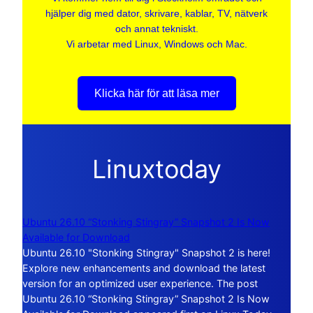
hjälper dig med dator, skrivare, kablar, TV, nätverk
och annat tekniskt.
Vi arbetar med Linux, Windows och Mac.
Klicka här för att läsa mer
Linuxtoday
Ubuntu 26.10 “Stonking Stingray” Snapshot 2 Is Now
Available for Download
Ubuntu 26.10 "Stonking Stingray" Snapshot 2 is here!
Explore new enhancements and download the latest
version for an optimized user experience. The post
Ubuntu 26.10 “Stonking Stingray” Snapshot 2 Is Now