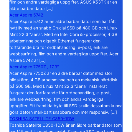
film och andra vardagliga uppgifter. ASUS K53TK är en
äldre bärbar dator […]
Acer Aspire 5742
Acer Aspire 5742 är en äldre bärbar dator som har fått
nytt liv med en snabb Crucial SSD på 480 GB och Linux
Mint 22.3 ”Zena”. Med en Intel Core i5-processor, 4 GB
arbetsminne och gigabit Ethernet fungerar den
fortfarande bra för ordbehandling, e-post, enklare
webbsurfning, film och andra vardagliga uppgifter. Acer
Aspire 5742 är […]
Acer Aspire 7750Z , 17,3″
Acer Aspire 7750Z är en äldre bärbar dator med stor
bildskärm, 4 GB arbetsminne och en mekanisk hårddisk
på 500 GB. Med Linux Mint 22.3 ”Zena” installerat
fungerar den fortfarande för ordbehandling, e-post,
enklare webbsurfning, film och andra vardagliga
uppgifter. Ett framtida byte till SSD skulle dessutom kunna
göra datorn märkbart snabbare och mer responsiv. […]
TOSHIBA SATELLITE C850-1DW
Toshiba Satellite C850-1DW är en äldre bärbar dator som
har fått nytt liv med en snabb Kingston SSD och Linux