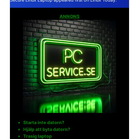
ANNONS
Starta inte datorn?
Hjälp att byta datorn?
Trasig laptop