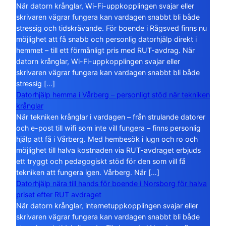
När datorn krånglar, Wi-Fi-uppkopplingen svajar eller
skrivaren vägrar fungera kan vardagen snabbt bli både
stressig och tidskrävande. För boende i Rågsved finns nu
möjlighet att få snabb och personlig datorhjälp direkt i
hemmet – till ett förmånligt pris med RUT-avdrag. När
datorn krånglar, Wi-Fi-uppkopplingen svajar eller
skrivaren vägrar fungera kan vardagen snabbt bli både
stressig […]
Datorhjälp hemma i Vårberg – personligt stöd när tekniken
krånglar
När tekniken krånglar i vardagen – från strulande datorer
och e-post till wifi som inte vill fungera – finns personlig
hjälp att få i Vårberg. Med hembesök i lugn och ro och
möjlighet till halva kostnaden via RUT-avdraget erbjuds
ett tryggt och pedagogiskt stöd för den som vill få
tekniken att fungera igen. Vårberg. När […]
Datorhjälp nära till hands för boende i Norsborg för halva
priset efter RUT avdraget
När datorn krånglar, internetuppkopplingen svajar eller
skrivaren vägrar fungera kan vardagen snabbt bli både