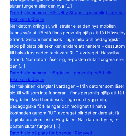
slutar fungera eller den nya […]
Datorhjälp hemma i Hässelby Strand – personligt stöd när
tekniken krånglar
När datorn krånglar, wifi strular eller den nya mobilen
känns svår att förstå finns personlig hjälp att få i Hässelby
Strand. Genom hembesök i lugn miljö och pedagogiskt
stöd på plats blir tekniken enklare att hantera – dessutom
till halva kostnaden tack vare RUT-avdraget. Hässelby
Strand. När datorn låser sig, e-posten slutar fungera eller
den […]
Datorhjälp hemma i Högdalen – personligt stöd när
tekniken krånglar
När tekniken krånglar i vardagen – från datorer som låser
sig till wifi som inte fungerar – finns personlig hjälp att få i
Högdalen. Med hembesök i lugn och trygg miljö,
pedagogiska förklaringar och möjlighet till halva
kostnaden genom RUT-avdraget blir det enklare att få
digitala problem lösta. Högdalen. När datorn fryser, e-
posten slutar fungera […]
Datorhjälp på plats för boende i Rågsved