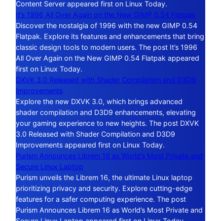
Content Server appeared first on Linux Today.
It’s 1996 All Over Again on the New GIMP 0.54 Flatpak
Discover the nostalgia of 1996 with the new GIMP 0.54
Flatpak. Explore its features and enhancements that bring
classic design tools to modern users. The post It’s 1996
All Over Again on the New GIMP 0.54 Flatpak appeared
first on Linux Today.
DXVK 3.0 Released with Shader Compilation and D3D9
Improvements
Explore the new DXVK 3.0, which brings advanced
shader compilation and D3D9 enhancements, elevating
your gaming experience to new heights. The post DXVK
3.0 Released with Shader Compilation and D3D9
Improvements appeared first on Linux Today.
Purism Announces Librem 16 as World’s Most Private and
Secure Linux Laptop
Purism unveils the Librem 16, the ultimate Linux laptop
prioritizing privacy and security. Explore cutting-edge
features for a safer computing experience. The post
Purism Announces Librem 16 as World’s Most Private and
Secure Linux Laptop appeared first on Linux Today.