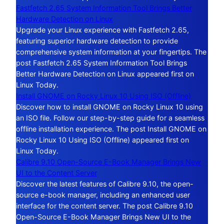
Fastfetch 2.65 System Information Tool Brings Better
Hardware Detection on Linux
Upgrade your Linux experience with Fastfetch 2.65,
featuring superior hardware detection to provide
comprehensive system information at your fingertips. The
post Fastfetch 2.65 System Information Tool Brings
Better Hardware Detection on Linux appeared first on
Linux Today.
Install GNOME on Rocky Linux 10 Using ISO (Offline)
Discover how to install GNOME on Rocky Linux 10 using
an ISO file. Follow our step-by-step guide for a seamless
offline installation experience. The post Install GNOME on
Rocky Linux 10 Using ISO (Offline) appeared first on
Linux Today.
Calibre 9.10 Open-Source E-Book Manager Brings New
UI to the Content Server
Discover the latest features of Calibre 9.10, the open-
source e-book manager, including an enhanced user
interface for the content server. The post Calibre 9.10
Open-Source E-Book Manager Brings New UI to the