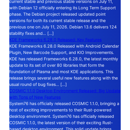
current stable and previous stable versions on July 11,
with Debian 12 officially entering its Long Term Support
phase. The Debian project released updated point
versions for both its current stable release and the
previous one on July 11, 2026. Debian 13.6 delivers 124
stability fixes and… […]
KDE Frameworks 6.28.0 Released: Key Features
KDE Frameworks 6.28.0 Released with Android Calendar
Plugin, New Barcode Support, and KIO Improvements.
KDE has released Frameworks 6.28.0, the latest monthly
update to its set of over 80 libraries that form the
foundation of Plasma and most KDE applications. This
release brings several useful new features along with the
usual round of bug fixes… […]
COSMIC 1.1.0 Desktop Environment Released: Big Update
with Tons of New Features
System76 has officially released COSMIC 1.1.0, bringing a
host of exciting improvements to their Rust-powered
desktop environment. System76 has officially released
COSMIC 1.1.0, the latest version of their exciting Rust-
based desktop environment. This solid update brings