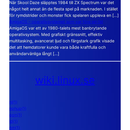
När Skool Daze släpptes 1984 till ZX Spectrum var det
något helt annat än de flesta spel på marknaden. I stället
för rymdstrider och monster fick spelaren uppleva en […]
AmigaOS – operativsystemet som var före sin tid
AmigaOS var ett av 1980-talets mest banbrytande
operativsystem. Med grafiskt gränssnitt, effektiv
multitasking, avancerat ljud och färgstark grafik visade
det att hemdatorer kunde vara både kraftfulla och
användarvänliga långt […]
wiki.linux.se
nl(1)
nohup(1)
pon(1)
ld(1)
nm(1)