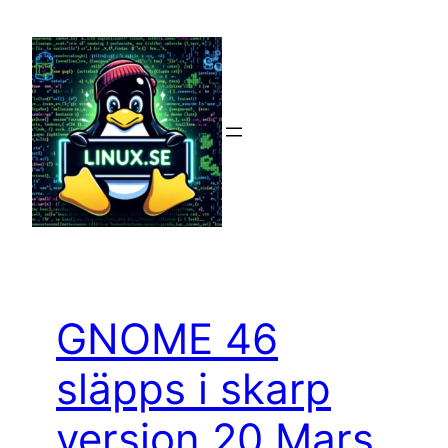
Hoppa
till
innehåll
GNOME 46
släpps i skarp
version 20 Mars