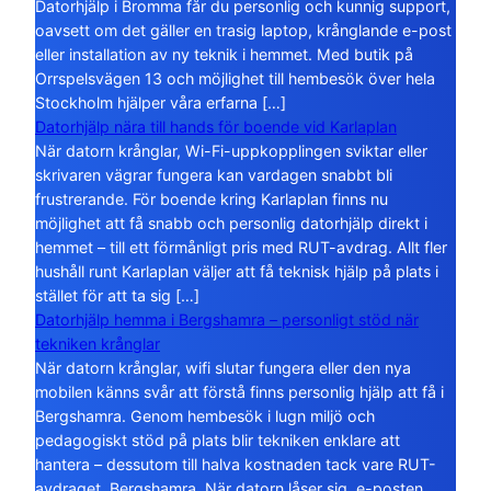
Datorhjälp i Bromma får du personlig och kunnig support,
oavsett om det gäller en trasig laptop, krånglande e-post
eller installation av ny teknik i hemmet. Med butik på
Orrspelsvägen 13 och möjlighet till hembesök över hela
Stockholm hjälper våra erfarna […]
Datorhjälp nära till hands för boende vid Karlaplan
När datorn krånglar, Wi-Fi-uppkopplingen sviktar eller
skrivaren vägrar fungera kan vardagen snabbt bli
frustrerande. För boende kring Karlaplan finns nu
möjlighet att få snabb och personlig datorhjälp direkt i
hemmet – till ett förmånligt pris med RUT-avdrag. Allt fler
hushåll runt Karlaplan väljer att få teknisk hjälp på plats i
stället för att ta sig […]
Datorhjälp hemma i Bergshamra – personligt stöd när
tekniken krånglar
När datorn krånglar, wifi slutar fungera eller den nya
mobilen känns svår att förstå finns personlig hjälp att få i
Bergshamra. Genom hembesök i lugn miljö och
pedagogiskt stöd på plats blir tekniken enklare att
hantera – dessutom till halva kostnaden tack vare RUT-
avdraget. Bergshamra. När datorn låser sig, e-posten