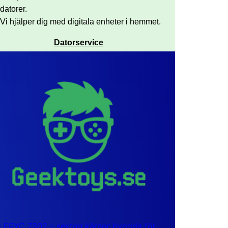
datorer.
Vi hjälper dig med digitala enheter i hemmet.
Datorservice
EPYC 7302 – sexton kärnor byggda för