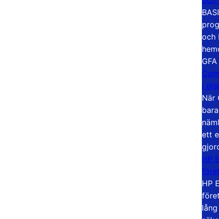
BASI
prog
och 
hemd
GFA
Com
i di
När 
bara
näml
ett 
gjor
HP E
före
HP E
före
lång