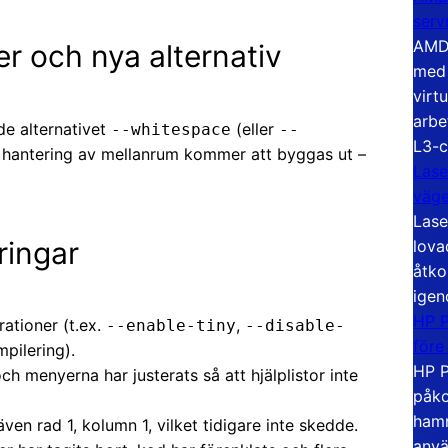
serv
AMD 
 och nya alternativ
med 
virt
arbe
e alternativet
(eller
--whitespace
--
L3-c
ell hantering av mellanrum kommer att byggas ut –
Lase
väg
Lase
ringar
lova
åtko
igen
HP P
rationer (t.ex.
,
--enable-tiny
--disable-
före
pilering).
HP P
 menyerna har justerats så att hjälplistor inte
påko
hamn
en rad 1, kolumn 1, vilket tidigare inte skedde.
anvä