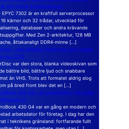
rar och tunga arbetsstationer
EPYC 7302 är en kraftfull serverprocessor
16 kärnor och 32 trådar, utvecklad för
ualisering, databaser och andra krävande
tsuppgifter. Med Zen 2-arkitektur, 128 MB
ache, åttakanaligt DDR4-minne […]
rDisc – den jättelika filmskivan som visade
en mot DVD
rDisc var den stora, blanka videoskivan som
de bättre bild, bättre ljud och snabbare
mst än VHS. Trots att formatet aldrig slog
om på bred front blev det en […]
roBook 430 G4 – en arbetsdator från tiden
 Windows 11
roBook 430 G4 var en gång en modern och
stad arbetsdator för företag. I dag har den
at i teknikens gränsland: fortfarande fullt
ndbar för kontorsarbete, men utan […]