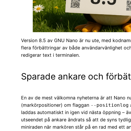
Version 8.5 av GNU Nano är nu ute, med kodna
flera förbättringar av både användarvänlighet och 
redigerar text i terminalen.
Sparade ankare och förbät
En av de mest välkomna nyheterna är att Nano nu
(markörpositioner) om flaggan
a
--positionlog
laddas automatiskt in igen vid nästa öppning – ä
utseendet på ankare ändrats så att de syns tydliga
miniraden när markören står på en rad med ett an