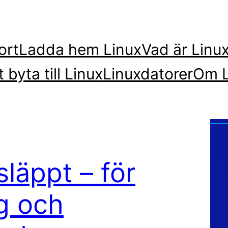
ort
Ladda hem Linux
Vad är Linu
t byta till Linux
Linuxdatorer
Om L
läppt – för
g och