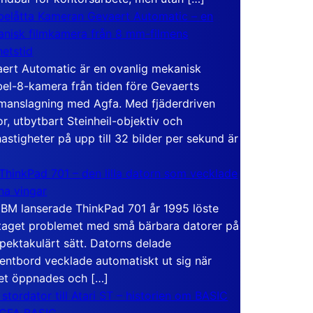
elåtta Kameran Gevaert Automatic – en
nisk filmkamera från 8 mm-filmens
hetstid
ert Automatic är en ovanlig mekanisk
el-8-kamera från tiden före Gevaerts
anslagning med Agfa. Med fjäderdriven
r, utbytbart Steinheil-objektiv och
hastigheter på upp till 32 bilder per sekund är
ThinkPad 701 – den lilla datorn som vecklade
ina vingar
IBM lanserade ThinkPad 701 år 1995 löste
taget problemet med små bärbara datorer på
spektakulärt sätt. Datorns delade
entbord vecklade automatiskt ut sig när
et öppnades och […]
 stordator till Atari ST – historien om BASIC
 GFA BASIC