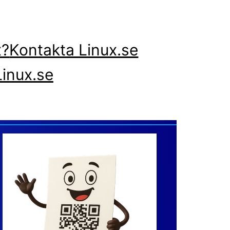
x?
Kontakta Linux.se
inux.se