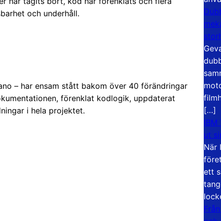
er har tagits bort, kod har förenklats och flera
Dubb
äsbarhet och underhåll.
meka
stor
Geva
dubb
samm
moto
no – har ensam stått bakom över 40 förändringar
film
dokumentationen, förenklat kodlogik, uppdaterat
[…]
ningar i hela projektet.
IBM 
ut s
När 
före
ett 
tang
lock
Från
och