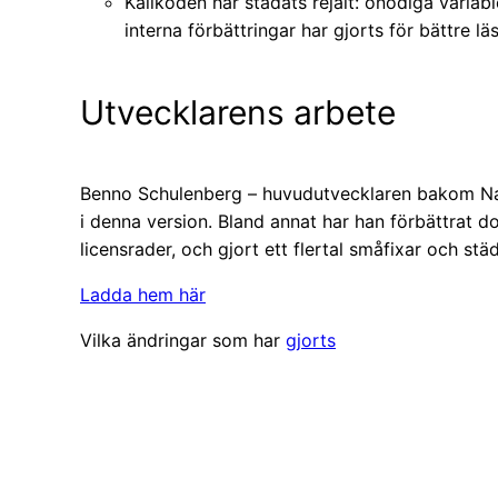
Källkoden har städats rejält: onödiga variabl
interna förbättringar har gjorts för bättre l
Utvecklarens arbete
Benno Schulenberg – huvudutvecklaren bakom Na
i denna version. Bland annat har han förbättrat 
licensrader, och gjort ett flertal småfixar och städ
Ladda hem här
Vilka ändringar som har
gjorts