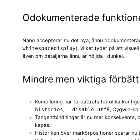
Odokumenterade funktioner
Nano accepterar nu det nya, ännu odokumenterad
), vilket tyder på att visu
whitespacedisplay
även om detaljerna ännu är höljda i dunkel.
Mindre men viktiga förbätt
Kompilering har förbättrats för olika konfigu
,
, Cygwin-kom
histories
--disable-utf8
Tangentbindningar är nu mer konsekventa, och
kapas.
Historiken över markörpositioner sparar nu äv