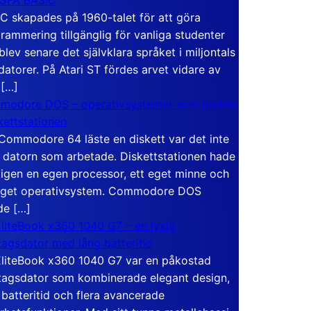
C skapades på 1960-talet för att göra
rammering tillgänglig för vanliga studenter
blev senare det självklara språket i miljontals
atorer. På Atari ST fördes arvet vidare av
 […]
modore DOS – operativsystemet som bodde
skettstationen
Commodore 64 läste en diskett var det inte
 datorn som arbetade. Diskettstationen hade
igen en egen processor, ett eget minne och
eget operativsystem. Commodore DOS
de […]
liteBook x360 1040 G7 – en lyxig
tagsdator med lång batteritid
liteBook x360 1040 G7 var en påkostad
tagsdator som kombinerade elegant design,
 batteritid och flera avancerade