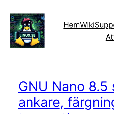
Hoppa
till
innehåll
Hem
Wiki
Supp
At
GNU Nano 8.5 s
ankare, färgnin