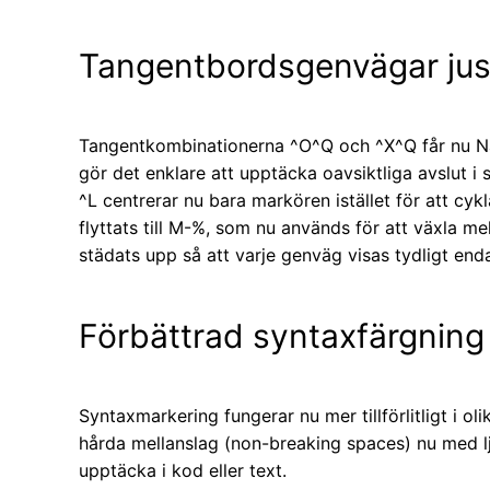
Tangentbordsgenvägar jus
Tangentkombinationerna ^O^Q och ^X^Q får nu Nano
gör det enklare att upptäcka oavsiktliga avslut i s
^L centrerar nu bara markören istället för att cykl
flyttats till M-%, som nu används för att växla me
städats upp så att varje genväg visas tydligt end
Förbättrad syntaxfärgning
Syntaxmarkering fungerar nu mer tillförlitligt i ol
hårda mellanslag (non-breaking spaces) nu med lj
upptäcka i kod eller text.