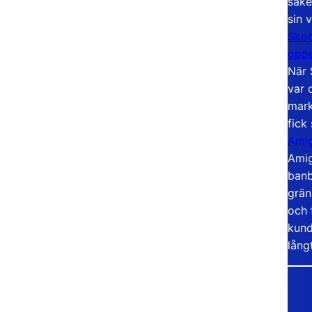
säke
sin 
Skoo
öppe
När 
var 
mark
fick
Amig
Amig
banb
grän
och 
kund
lång