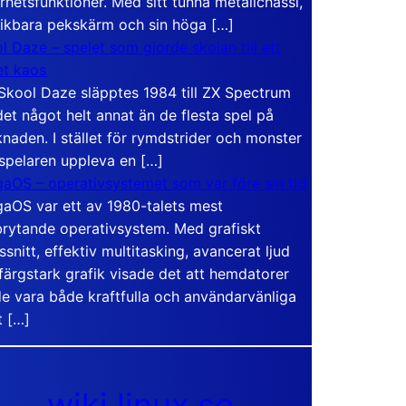
rhetsfunktioner. Med sitt tunna metallchassi,
vikbara pekskärm och sin höga […]
l Daze – spelet som gjorde skolan till ett
t kaos
Skool Daze släpptes 1984 till ZX Spectrum
det något helt annat än de flesta spel på
naden. I stället för rymdstrider och monster
 spelaren uppleva en […]
aOS – operativsystemet som var före sin tid
aOS var ett av 1980-talets mest
rytande operativsystem. Med grafiskt
ssnitt, effektiv multitasking, avancerat ljud
färgstark grafik visade det att hemdatorer
e vara både kraftfulla och användarvänliga
t […]
wiki.linux.se