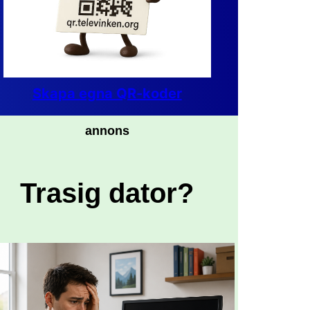
Skapa egna QR-koder
annons
Trasig dator?