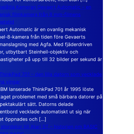
elåtta Kameran Gevaert Automatic – en
nisk filmkamera från 8 mm-filmens
hetstid
ert Automatic är en ovanlig mekanisk
el-8-kamera från tiden före Gevaerts
anslagning med Agfa. Med fjäderdriven
r, utbytbart Steinheil-objektiv och
hastigheter på upp till 32 bilder per sekund är
ThinkPad 701 – den lilla datorn som vecklade
ina vingar
IBM lanserade ThinkPad 701 år 1995 löste
taget problemet med små bärbara datorer på
spektakulärt sätt. Datorns delade
entbord vecklade automatiskt ut sig när
et öppnades och […]
 stordator till Atari ST – historien om BASIC
 GFA BASIC