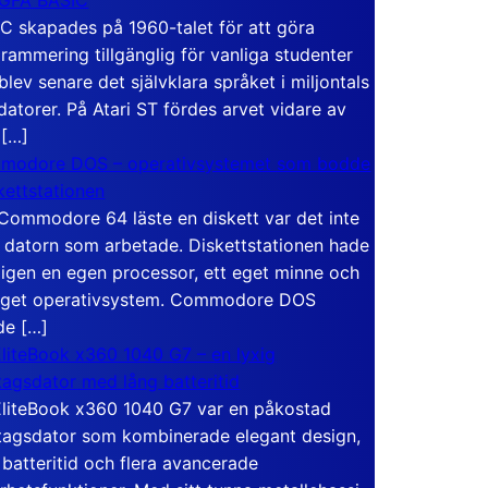
C skapades på 1960-talet för att göra
rammering tillgänglig för vanliga studenter
blev senare det självklara språket i miljontals
atorer. På Atari ST fördes arvet vidare av
 […]
modore DOS – operativsystemet som bodde
skettstationen
Commodore 64 läste en diskett var det inte
 datorn som arbetade. Diskettstationen hade
igen en egen processor, ett eget minne och
eget operativsystem. Commodore DOS
de […]
liteBook x360 1040 G7 – en lyxig
tagsdator med lång batteritid
liteBook x360 1040 G7 var en påkostad
tagsdator som kombinerade elegant design,
 batteritid och flera avancerade