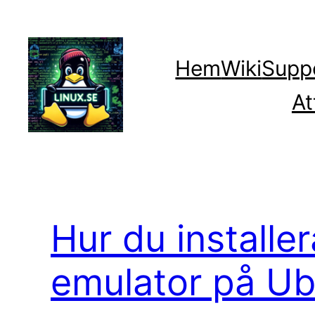
Hoppa
till
innehåll
Hem
Wiki
Supp
At
Hur du installe
emulator på Ub