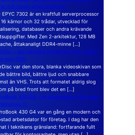
rar och tunga arbetsstationer
EPYC 7302 är en kraftfull serverprocessor
16 kärnor och 32 trådar, utvecklad för
ualisering, databaser och andra krävande
tsuppgifter. Med Zen 2-arkitektur, 128 MB
ache, åttakanaligt DDR4-minne […]
rDisc – den jättelika filmskivan som visade
en mot DVD
rDisc var den stora, blanka videoskivan som
de bättre bild, bättre ljud och snabbare
mst än VHS. Trots att formatet aldrig slog
om på bred front blev det en […]
roBook 430 G4 – en arbetsdator från tiden
 Windows 11
roBook 430 G4 var en gång en modern och
stad arbetsdator för företag. I dag har den
at i teknikens gränsland: fortfarande fullt
ndbar för kontorsarbete, men utan […]