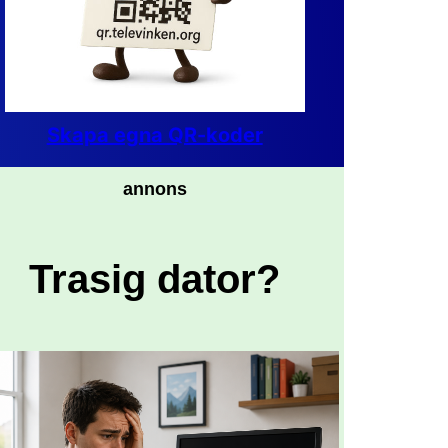
Skapa egna QR-koder
annons
Trasig dator?