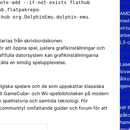
ote-add --if-not-exists flathub
serv
.
ub.flatpakrepo
AMD 
.
thub org.DolphinEmu.dolphin-emu
med 
virt
arbe
tartas från skrivbordsikonen.
L3-c
ör att öppna spel, justera grafikinställningar och
Lase
aftfulla datorsystem kan grafikinställningarna
väg
älla en smidig spelupplevelse.
Lase
lova
åtko
igen
talgiska spelare och de som uppskattar klassiska
HP P
 till GameCube- och Wii-spelbiblioteken på modern
före
n spelhistoria och samtida teknologi. För
HP P
in-communityt omfattande guider och forum för att
påko
hamn
anvä