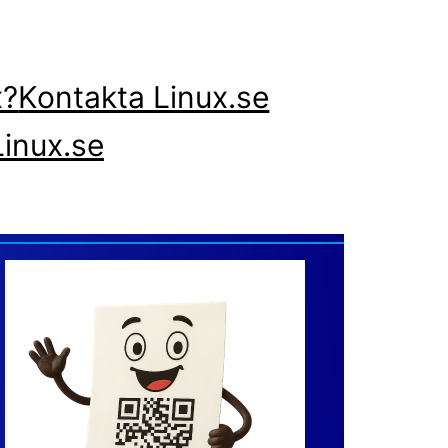
x?
Kontakta Linux.se
inux.se