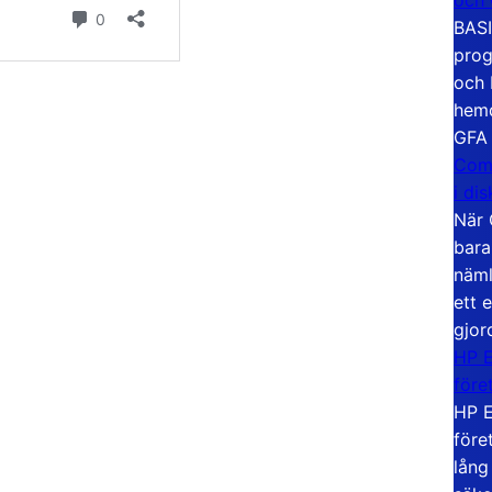
BASI
prog
och 
hemd
GFA
Com
i di
När 
bara
näml
ett 
gjor
HP E
före
HP E
före
lång