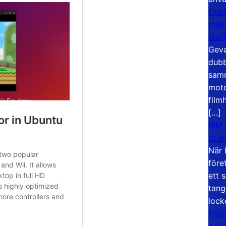
Dubb
meka
stor
Geva
dubb
samm
moto
film
[…]
IBM 
ut s
När 
före
ett 
tang
lock
Från
och