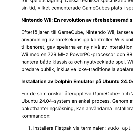
för spelets lagring. Dessa tekniska specifikation
sin tid, vilket cementerade GameCubes plats i spe
Nintendo Wii: En revolution av rörelsebaserad s
Efterföljaren till GameCube, Nintendo Wii, lanse
användning av rörelsekänsliga kontroller. Wiis u
tillbehöret, gav spelarna en ny nivå av interakti
Wii med en 729 MHz PowerPC-processor och 88 MB m
hantera både klassiska och nyutvecklade spel. W
bredare publik, inklusive icke-traditionella spelare
Installation av Dolphin Emulator på Ubuntu 24.0
För de som önskar återuppleva GameCube- och Wii
Ubuntu 24.04-system en enkel process. Genom a
pakethanteringslösning, kan användarna installer
kommandon:
Installera Flatpak via terminalen:
sudo apt