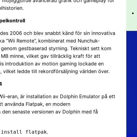
er möjliggjorde avancerad grafik och gameplay för
lhistorien.
pelkontroll
rades 2006 och blev snabbt känd för sin innovativa
nika ”Wii Remote”, kombinerat med Nunchuk-
on genom gestbaserad styrning. Tekniskt sett kom
inne, vilket gav tillräcklig kraft för att
iis introduktion av motion gaming lockade en
, vilket ledde till rekordförsäljning världen över.
4
-eran, är installation av Dolphin Emulator på ett
tt använda Flatpak, en modern
a den senaste versionen av Dolphin med få
.
 install flatpak
AMD 