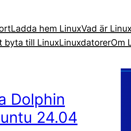
ort
Ladda hem Linux
Vad är Linu
t byta till Linux
Linuxdatorer
Om L
ra Dolphin
untu 24.04