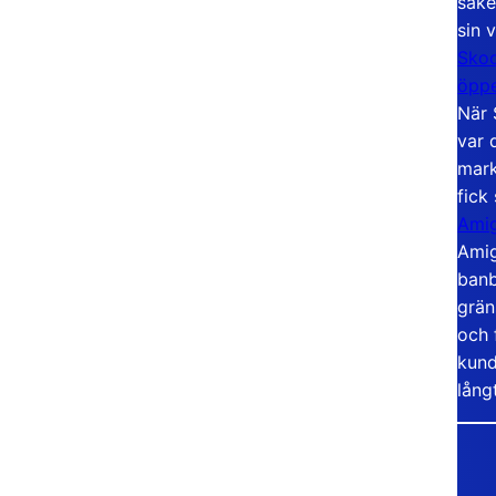
säke
sin 
Skoo
öppe
När 
var 
mark
fick
Amig
Amig
banb
grän
och 
kund
lång