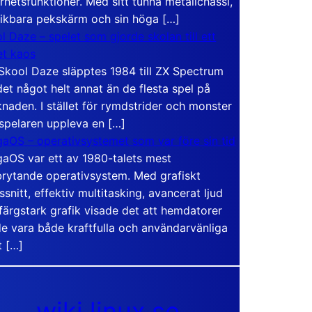
rhetsfunktioner. Med sitt tunna metallchassi,
vikbara pekskärm och sin höga […]
l Daze – spelet som gjorde skolan till ett
t kaos
Skool Daze släpptes 1984 till ZX Spectrum
det något helt annat än de flesta spel på
naden. I stället för rymdstrider och monster
 spelaren uppleva en […]
aOS – operativsystemet som var före sin tid
aOS var ett av 1980-talets mest
rytande operativsystem. Med grafiskt
ssnitt, effektiv multitasking, avancerat ljud
färgstark grafik visade det att hemdatorer
e vara både kraftfulla och användarvänliga
t […]
wiki.linux.se