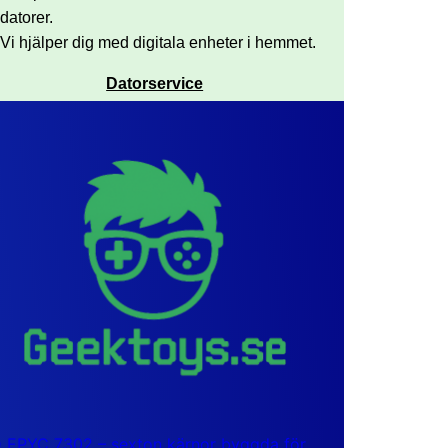
datorer.
Vi hjälper dig med digitala enheter i hemmet.
Datorservice
EPYC 7302 – sexton kärnor byggda för