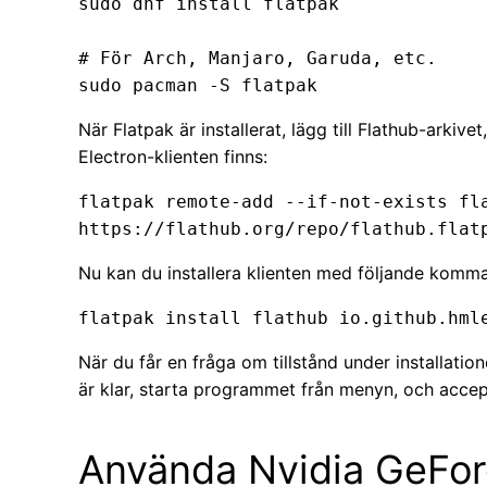
sudo dnf install flatpak

# För Arch, Manjaro, Garuda, etc.

sudo pacman -S flatpak
När Flatpak är installerat, lägg till Flathub-arkiv
Electron-klienten finns:
flatpak remote-add --if-not-exists fla
https://flathub.org/repo/flathub.flat
Nu kan du installera klienten med följande komm
flatpak install flathub io.github.hml
När du får en fråga om tillstånd under installatio
är klar, starta programmet från menyn, och accept
Använda Nvidia GeFor