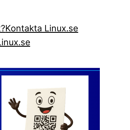
x?
Kontakta Linux.se
inux.se