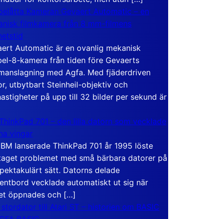
elåtta Kameran Gevaert Automatic – en
nisk filmkamera från 8 mm-filmens
hetstid
ert Automatic är en ovanlig mekanisk
el-8-kamera från tiden före Gevaerts
anslagning med Agfa. Med fjäderdriven
r, utbytbart Steinheil-objektiv och
hastigheter på upp till 32 bilder per sekund är
ThinkPad 701 – den lilla datorn som vecklade
ina vingar
IBM lanserade ThinkPad 701 år 1995 löste
taget problemet med små bärbara datorer på
spektakulärt sätt. Datorns delade
entbord vecklade automatiskt ut sig när
et öppnades och […]
 stordator till Atari ST – historien om BASIC
 GFA BASIC