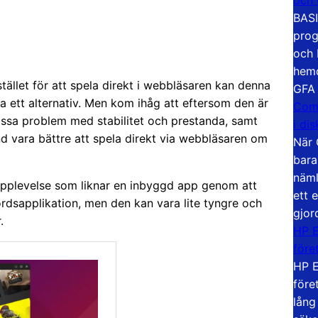
BASI
prog
och 
hemd
tället för att spela direkt i webbläsaren kan denna
GFA
a ett alternativ. Men kom ihåg att eftersom den är
Com
vissa problem med stabilitet och prestanda, samt
i di
d vara bättre att spela direkt via webbläsaren om
När 
bara
näml
upplevelse som liknar en inbyggd app genom att
ett 
rdsapplikation, men den kan vara lite tyngre och
gjor
.
HP E
före
HP E
före
lång