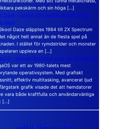
rhetsfunktioner. Med sitt tunna metallchassi,
vikbara pekskärm och sin höga […]
l Daze – spelet som gjorde skolan till ett
t kaos
Skool Daze släpptes 1984 till ZX Spectrum
det något helt annat än de flesta spel på
naden. I stället för rymdstrider och monster
 spelaren uppleva en […]
aOS – operativsystemet som var före sin tid
aOS var ett av 1980-talets mest
rytande operativsystem. Med grafiskt
ssnitt, effektiv multitasking, avancerat ljud
färgstark grafik visade det att hemdatorer
e vara både kraftfulla och användarvänliga
t […]
wiki.linux.se