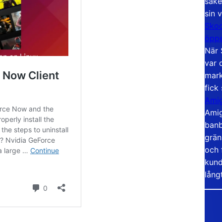
säke
sin 
Skoo
öppe
När 
var 
mark
fick
Amig
Amig
banb
grän
och 
kund
lång