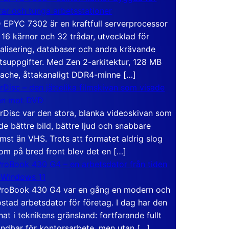
rar och tunga arbetsstationer
EPYC 7302 är en kraftfull serverprocessor
16 kärnor och 32 trådar, utvecklad för
ualisering, databaser och andra krävande
tsuppgifter. Med Zen 2-arkitektur, 128 MB
ache, åttakanaligt DDR4-minne […]
rDisc – den jättelika filmskivan som visade
en mot DVD
rDisc var den stora, blanka videoskivan som
de bättre bild, bättre ljud och snabbare
mst än VHS. Trots att formatet aldrig slog
om på bred front blev det en […]
roBook 430 G4 – en arbetsdator från tiden
 Windows 11
roBook 430 G4 var en gång en modern och
stad arbetsdator för företag. I dag har den
at i teknikens gränsland: fortfarande fullt
ndbar för kontorsarbete, men utan […]