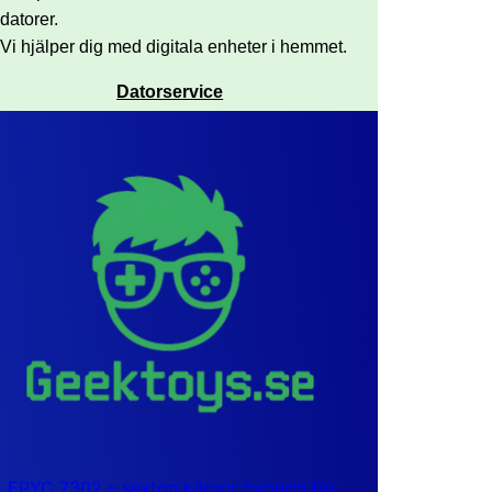
datorer.
Vi hjälper dig med digitala enheter i hemmet.
Datorservice
EPYC 7302 – sexton kärnor byggda för