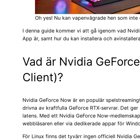
Oh yes! Nu kan vapenvägrade hen som inte g
I denna guide kommer vi att gå igenom vad Nvid
App är, samt hur du kan installera och avinstalle
Vad är Nvidia GeForce
Client)?
Nvidia GeForce Now är en populär spelstreamingtj
drivna av kraftfulla GeForce RTX-servrar. Det ge
latens. Med ett Nvidia GeForce Now-medlemskap k
webbläsaren eller via dedikerade appar för Wi
För Linux finns det tyvärr ingen officiell Nvidia 