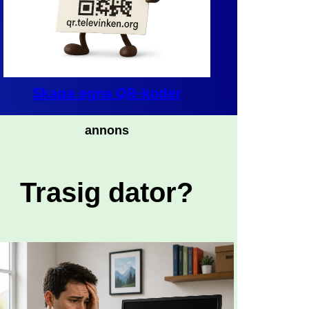
Skapa egna QR-koder
annons
Trasig dator?