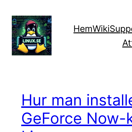
Hoppa
till
innehåll
Hem
Wiki
Supp
At
Hur man install
GeForce Now-k