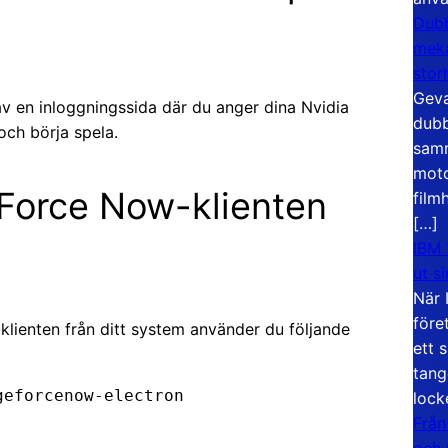
Dubb
meka
stor
Geva
v en inloggningssida där du anger dina Nvidia
dubb
ch börja spela.
samm
moto
eForce Now-klienten
film
[…]
IBM 
ut s
När 
före
klienten från ditt system använder du följande
ett 
tang
geforcenow-electron
lock
Från
och