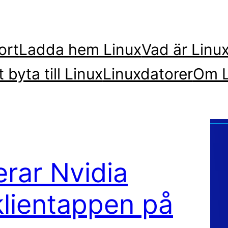
ort
Ladda hem Linux
Vad är Linu
t byta till Linux
Linuxdatorer
Om L
erar Nvidia
lientappen på