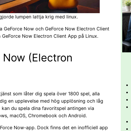
jorde lumpen lattja krig med linux.
ia GeForce Now och GeForce Now Electron Client
ra GeForce Now Electron Client App på Linux.
 Now (Electron
änst som låter dig spela över 1800 spel, alla
r dig en upplevelse med hög upplösning och låg
an du spela dina favoritspel antingen via
ndows, macOS, Chromebook och Android.
GeForce Now-app. Dock finns det en inofficiell app