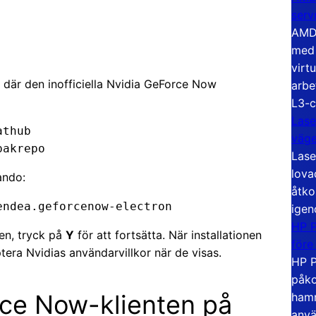
serv
AMD 
med 
virt
et, där den inofficiella Nvidia GeForce Now
arbe
L3-c
Lase
thub 
väg
pakrepo
Lase
lova
ando:
åtko
endea.geforcenow-electron
igen
HP P
nen, tryck på
Y
för att fortsätta. När installationen
före
era Nvidias användarvillkor när de visas.
HP P
påko
ce Now-klienten på
hamn
anvä