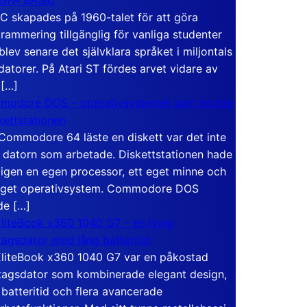
C skapades på 1960-talet för att göra
rammering tillgänglig för vanliga studenter
blev senare det självklara språket i miljontals
atorer. På Atari ST fördes arvet vidare av
 […]
modore DOS – operativsystemet som bodde
skettstationen
Commodore 64 läste en diskett var det inte
 datorn som arbetade. Diskettstationen hade
igen en egen processor, ett eget minne och
eget operativsystem. Commodore DOS
de […]
liteBook x360 1040 G7 – en lyxig
tagsdator med lång batteritid
liteBook x360 1040 G7 var en påkostad
tagsdator som kombinerade elegant design,
 batteritid och flera avancerade