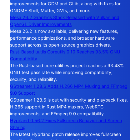
improvements for GDM and GLib, along with fixes for
GNOME Shell, Mutter, GVfs, and more.
Mesa 26.2 Graphics Stack Released with Vulkan and
OpenGL Driver Improvements
Mesa 26.2 is now available, delivering new features,
performance optimizations, and broader hardware
support across its open-source graphics drivers.
Rust-Based uutils Coreutils 0.10 Reaches 93.5% GNU
Compatibility
The Rust-based core utilities project reaches a 93.48%
GNU test pass rate while improving compatibility,
security, and reliability.
GStreamer 1.28.6 Adds H.266 MP4 Muxing and FFmpeg
9.0 Support
GStreamer 1.28.6 is out with security and playback fixes,
H.266 support in Rust MP4 muxers, WebRTC
improvements, and FFmpeg 9.0 compatibility.
Hyprland 0.56.2 Fixes Fullscreen Behavior and Screen
Sharing
The latest Hyprland patch release improves fullscreen