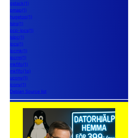
gstack(1)
pmap(1)
hugetop(1)
lsirq(1)
pcp-ipcs(1)
lsipc(1)
ipcs(1)
ipcmk(1)
ipcrm(1)
mkfifo(1)
mkfifo(1p)
uconv(1)
iconv(1)
Debian Source list