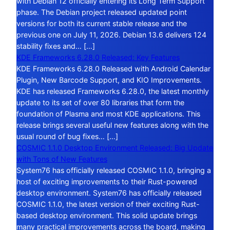
with Debian 12 officially entering its Long Term Support
phase. The Debian project released updated point
versions for both its current stable release and the
previous one on July 11, 2026. Debian 13.6 delivers 124
stability fixes and… […]
KDE Frameworks 6.28.0 Released: Key Features
KDE Frameworks 6.28.0 Released with Android Calendar
Plugin, New Barcode Support, and KIO Improvements.
KDE has released Frameworks 6.28.0, the latest monthly
update to its set of over 80 libraries that form the
foundation of Plasma and most KDE applications. This
release brings several useful new features along with the
usual round of bug fixes… […]
COSMIC 1.1.0 Desktop Environment Released: Big Update
with Tons of New Features
System76 has officially released COSMIC 1.1.0, bringing a
host of exciting improvements to their Rust-powered
desktop environment. System76 has officially released
COSMIC 1.1.0, the latest version of their exciting Rust-
based desktop environment. This solid update brings
many practical improvements across the board, making