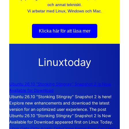
och annat tekniskt.
Vi arbetar med Linux, Windows och Mac.
Klicka här för att läsa mer
Linuxtoday
Ubuntu 26.10 “Stonking Stingray” Snapshot 2 Is Now
Available for Download
Ubuntu 26.10 "Stonking Stingray" Snapshot 2 is here!
Explore new enhancements and download the latest
version for an optimized user experience. The post
Ubuntu 26.10 “Stonking Stingray” Snapshot 2 Is Now
Available for Download appeared first on Linux Today.
Linux Gets Dirty Again: DirtyClone Kernel Flaw Can Lead