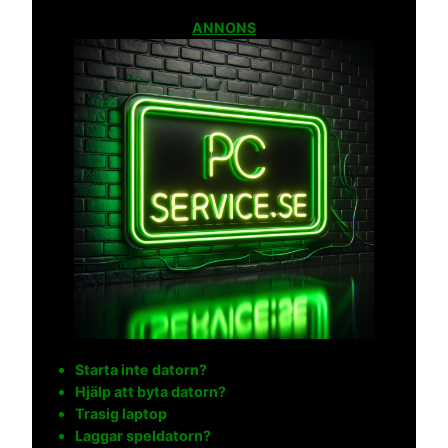
ANNONS
Starta inte datorn?
Hjälp att byta datorn?
Trasig laptop
Laggar speldatorn?