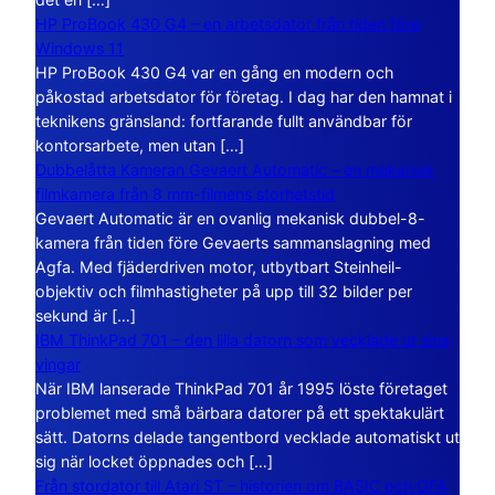
HP ProBook 430 G4 – en arbetsdator från tiden före
Windows 11
HP ProBook 430 G4 var en gång en modern och
påkostad arbetsdator för företag. I dag har den hamnat i
teknikens gränsland: fortfarande fullt användbar för
kontorsarbete, men utan […]
Dubbelåtta Kameran Gevaert Automatic – en mekanisk
filmkamera från 8 mm-filmens storhetstid
Gevaert Automatic är en ovanlig mekanisk dubbel-8-
kamera från tiden före Gevaerts sammanslagning med
Agfa. Med fjäderdriven motor, utbytbart Steinheil-
objektiv och filmhastigheter på upp till 32 bilder per
sekund är […]
IBM ThinkPad 701 – den lilla datorn som vecklade ut sina
vingar
När IBM lanserade ThinkPad 701 år 1995 löste företaget
problemet med små bärbara datorer på ett spektakulärt
sätt. Datorns delade tangentbord vecklade automatiskt ut
sig när locket öppnades och […]
Från stordator till Atari ST – historien om BASIC och GFA