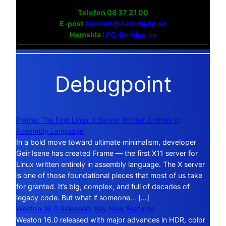
Telefon
08 37 21 00
E-post
kontakt@datorhjalp.se
Hemsida :
PC-Service.se
Debugpoint
Frame: The First Linux X Server Written Entirely in
Assembly Language
In a bold move toward ultimate minimalism, developer
Geir Isene has created Frame — the first X11 server for
Linux written entirely in assembly language. The X server
is one of those foundational pieces that most of us take
for granted. It’s big, complex, and full of decades of
legacy code. But what if someone… […]
Weston 16.0 Released: Key New Features
Weston 16.0 released with major advances in HDR, color