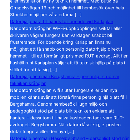
eller installation av ny teknik i hemmet. Med butik på
Orrspelsvägen 13 och möjlighet till hembesök över hela
Stockholm hjälper våra erfarna […]
Datorhjälp nära till hands för boende vid Karlaplan
När datorn krånglar, Wi-Fi-uppkopplingen sviktar eller
skrivaren vägrar fungera kan vardagen snabbt bli
frustrerande. För boende kring Karlaplan finns nu
möjlighet att få snabb och personlig datorhjälp direkt i
hemmet – till ett förmånligt pris med RUT-avdrag. Allt fler
hushåll runt Karlaplan väljer att få teknisk hjälp på plats i
stället för att ta sig […]
Datorhjälp hemma i Bergshamra – personligt stöd när
tekniken krånglar
När datorn krånglar, wifi slutar fungera eller den nya
mobilen känns svår att förstå finns personlig hjälp att få i
Bergshamra. Genom hembesök i lugn miljö och
pedagogiskt stöd på plats blir tekniken enklare att
hantera – dessutom till halva kostnaden tack vare RUT-
avdraget. Bergshamra. När datorn låser sig, e-posten
slutar fungera eller den nya […]
Datorhjälp hemma i Hässelby Strand – personligt stöd när