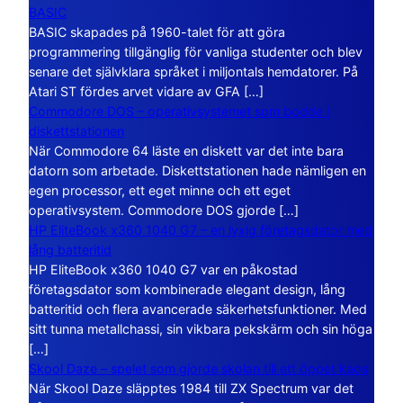
BASIC
BASIC skapades på 1960-talet för att göra
programmering tillgänglig för vanliga studenter och blev
senare det självklara språket i miljontals hemdatorer. På
Atari ST fördes arvet vidare av GFA […]
Commodore DOS – operativsystemet som bodde i
diskettstationen
När Commodore 64 läste en diskett var det inte bara
datorn som arbetade. Diskettstationen hade nämligen en
egen processor, ett eget minne och ett eget
operativsystem. Commodore DOS gjorde […]
HP EliteBook x360 1040 G7 – en lyxig företagsdator med
lång batteritid
HP EliteBook x360 1040 G7 var en påkostad
företagsdator som kombinerade elegant design, lång
batteritid och flera avancerade säkerhetsfunktioner. Med
sitt tunna metallchassi, sin vikbara pekskärm och sin höga
[…]
Skool Daze – spelet som gjorde skolan till ett öppet kaos
När Skool Daze släpptes 1984 till ZX Spectrum var det