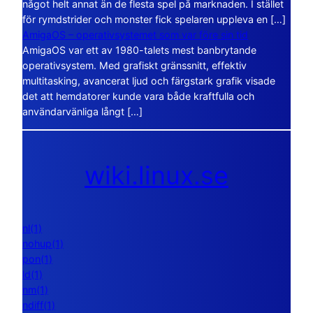
något helt annat än de flesta spel på marknaden. I stället
för rymdstrider och monster fick spelaren uppleva en […]
AmigaOS – operativsystemet som var före sin tid
AmigaOS var ett av 1980-talets mest banbrytande
operativsystem. Med grafiskt gränssnitt, effektiv
multitasking, avancerat ljud och färgstark grafik visade
det att hemdatorer kunde vara både kraftfulla och
användarvänliga långt […]
wiki.linux.se
nl(1)
nohup(1)
pon(1)
ld(1)
nm(1)
ndiff(1)