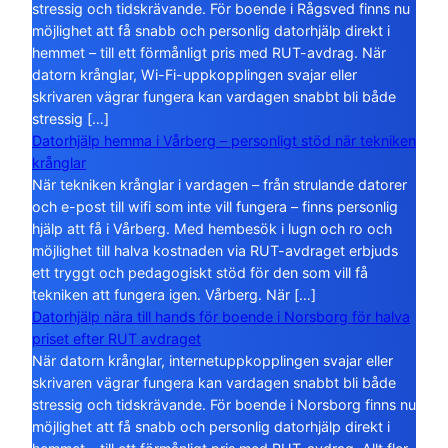
stressig och tidskrävande. För boende i Rågsved finns nu
möjlighet att få snabb och personlig datorhjälp direkt i
hemmet – till ett förmånligt pris med RUT-avdrag. När
datorn krånglar, Wi-Fi-uppkopplingen svajar eller
skrivaren vägrar fungera kan vardagen snabbt bli både
stressig […]
Datorhjälp hemma i Vårberg – personligt stöd när tekniken
krånglar
När tekniken krånglar i vardagen – från strulande datorer
och e-post till wifi som inte vill fungera – finns personlig
hjälp att få i Vårberg. Med hembesök i lugn och ro och
möjlighet till halva kostnaden via RUT-avdraget erbjuds
ett tryggt och pedagogiskt stöd för den som vill få
tekniken att fungera igen. Vårberg. När […]
Datorhjälp nära till hands för boende i Norsborg för halva
priset efter RUT avdraget
När datorn krånglar, internetuppkopplingen svajar eller
skrivaren vägrar fungera kan vardagen snabbt bli både
stressig och tidskrävande. För boende i Norsborg finns nu
möjlighet att få snabb och personlig datorhjälp direkt i