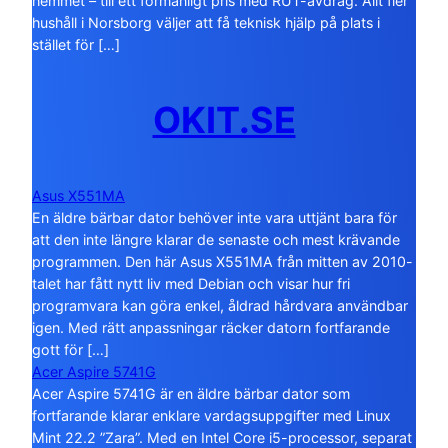
hemmet – till ett förmånligt pris med RUT-avdrag. Allt fler
hushåll i Norsborg väljer att få teknisk hjälp på plats i
stället för […]
OKIT.SE
Asus X551MA
En äldre bärbar dator behöver inte vara uttjänt bara för
att den inte längre klarar de senaste och mest krävande
programmen. Den här Asus X551MA från mitten av 2010-
talet har fått nytt liv med Debian och visar hur fri
programvara kan göra enkel, åldrad hårdvara användbar
igen. Med rätt anpassningar räcker datorn fortfarande
gott för […]
Acer Aspire 5741G
Acer Aspire 5741G är en äldre bärbar dator som
fortfarande klarar enklare vardagsuppgifter med Linux
Mint 22.2 ”Zara”. Med en Intel Core i5-processor, separat