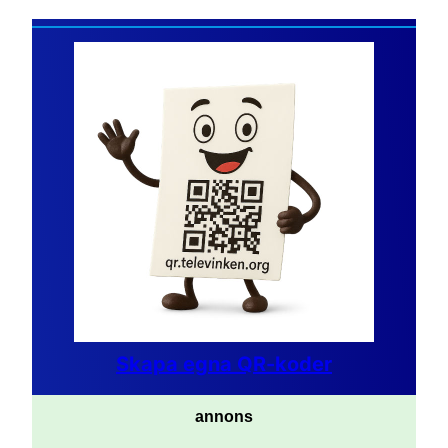
Skapa egna QR-koder
annons