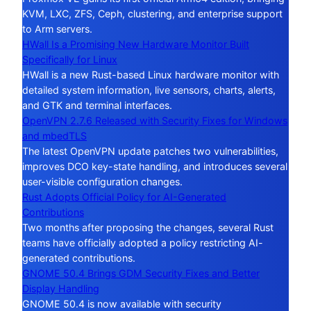
KVM, LXC, ZFS, Ceph, clustering, and enterprise support
to Arm servers.
HWall Is a Promising New Hardware Monitor Built
Specifically for Linux
HWall is a new Rust-based Linux hardware monitor with
detailed system information, live sensors, charts, alerts,
and GTK and terminal interfaces.
OpenVPN 2.7.6 Released with Security Fixes for Windows
and mbedTLS
The latest OpenVPN update patches two vulnerabilities,
improves DCO key-state handling, and introduces several
user-visible configuration changes.
Rust Adopts Official Policy for AI-Generated
Contributions
Two months after proposing the changes, several Rust
teams have officially adopted a policy restricting AI-
generated contributions.
GNOME 50.4 Brings GDM Security Fixes and Better
Display Handling
GNOME 50.4 is now available with security