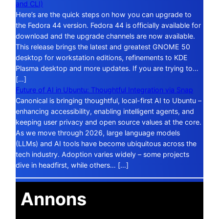
and CLI)
Here’s are the quick steps on how you can upgrade to
the Fedora 44 version. Fedora 44 is officially available for
download and the upgrade channels are now available.
This release brings the latest and greatest GNOME 50
desktop for workstation editions, refinements to KDE
Plasma desktop and more updates. If you are trying to…
[…]
Future of AI in Ubuntu: Thoughtful Integration via Snap
Canonical is bringing thoughtful, local-first AI to Ubuntu –
enhancing accessibility, enabling intelligent agents, and
keeping user privacy and open source values at the core.
As we move through 2026, large language models
(LLMs) and AI tools have become ubiquitous across the
tech industry. Adoption varies widely – some projects
dive in headfirst, while others… […]
Annons