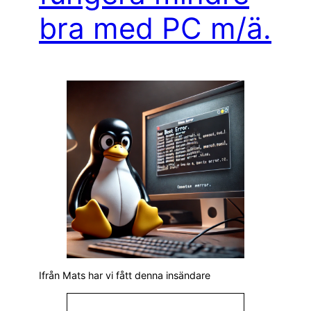
bra med PC m/ä.
Ifrån Mats har vi fått denna insändare