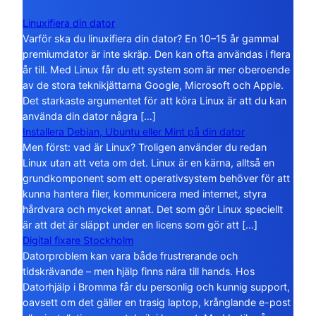
Linuxifiera din dator
Varför ska du linuxifiera din dator? En 10–15 år gammal
premiumdator är inte skräp. Den kan ofta användas i flera
år till. Med Linux får du ett system som är mer oberoende
av de stora teknikjättarna Google, Microsoft och Apple.
Det starkaste argumentet för att köra Linux är att du kan
använda din dator några […]
Installera Debian, Ubuntu eller Mint på din dator
Men först: vad är Linux? Troligen använder du redan
Linux utan att veta om det. Linux är en kärna, alltså en
grundkomponent som ett operativsystem behöver för att
kunna hantera filer, kommunicera med internet, styra
hårdvara och mycket annat. Det som gör Linux speciellt
är att det är släppt under en licens som gör att […]
Digital fixare Stockholm
Datorproblem kan vara både frustrerande och
tidskrävande – men hjälp finns nära till hands. Hos
Datorhjälp i Bromma får du personlig och kunnig support,
oavsett om det gäller en trasig laptop, krånglande e-post