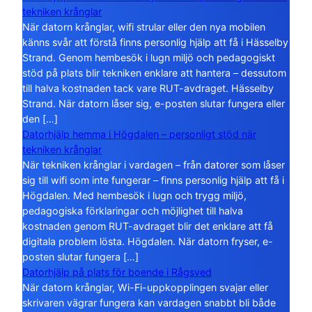
tekniken krånglar
När datorn krånglar, wifi strular eller den nya mobilen
känns svår att förstå finns personlig hjälp att få i Hässelby
Strand. Genom hembesök i lugn miljö och pedagogiskt
stöd på plats blir tekniken enklare att hantera – dessutom
till halva kostnaden tack vare RUT-avdraget. Hässelby
Strand. När datorn låser sig, e-posten slutar fungera eller
den […]
Datorhjälp hemma i Högdalen – personligt stöd när
tekniken krånglar
När tekniken krånglar i vardagen – från datorer som låser
sig till wifi som inte fungerar – finns personlig hjälp att få i
Högdalen. Med hembesök i lugn och trygg miljö,
pedagogiska förklaringar och möjlighet till halva
kostnaden genom RUT-avdraget blir det enklare att få
digitala problem lösta. Högdalen. När datorn fryser, e-
posten slutar fungera […]
Datorhjälp på plats för boende i Rågsved
När datorn krånglar, Wi-Fi-uppkopplingen svajar eller
skrivaren vägrar fungera kan vardagen snabbt bli både