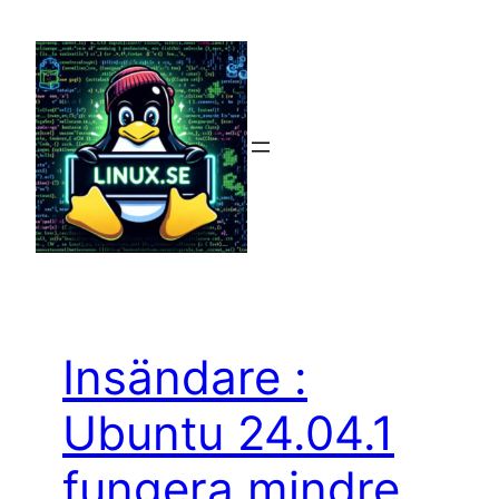
Hoppa
till
innehåll
Insändare :
Ubuntu 24.04.1
fungera mindre