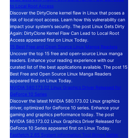
to Local Root Access
Discover the DirtyClone kernel flaw in Linux that poses a
risk of local root access. Learn how this vulnerability can
impact your system's security. The post Linux Gets Dirty
Again: DirtyClone Kernel Flaw Can Lead to Local Root
Access appeared first on Linux Today.
15 Best Free and Open Source Linux Manga Readers
Uncover the top 15 free and open-source Linux manga
readers. Enhance your reading experience with our
curated list of the best applications available. The post 15
Best Free and Open Source Linux Manga Readers
appeared first on Linux Today.
NVIDIA 580.173.02 Linux Graphics Driver Released for
GeForce 10 Series
Discover the latest NVIDIA 580.173.02 Linux graphics
driver, optimized for GeForce 10 series. Enhance your
gaming and graphics performance today. The post
NVIDIA 580.173.02 Linux Graphics Driver Released for
GeForce 10 Series appeared first on Linux Today.
Fastfetch 2.65 System Information Tool Brings Better