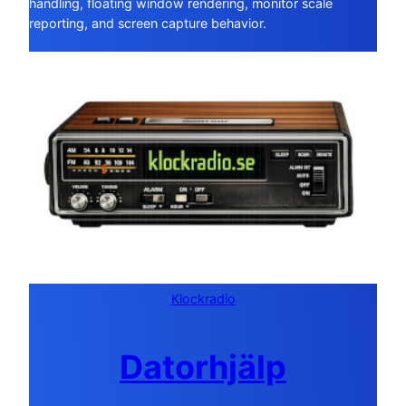
handling, floating window rendering, monitor scale
reporting, and screen capture behavior.
Klockradio
Datorhjälp