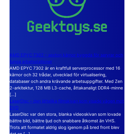
AMD EPYC 7302 – sexton kärnor byggda för servrar och
tunga arbetsstationer
AMD EPYC 7302 är en kraftfull serverprocessor med 16
kärnor och 32 trådar, utvecklad för virtualisering,
databaser och andra krävande arbetsuppgifter. Med Zen
2-arkitektur, 128 MB L3-cache, åttakanaligt DDR4-minne
[…]
LaserDisc – den jättelika filmskivan som visade vägen mot
DVD
LaserDisc var den stora, blanka videoskivan som lovade
bättre bild, bättre ljud och snabbare åtkomst än VHS.
Trots att formatet aldrig slog igenom på bred front blev
det en […]