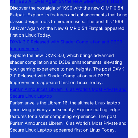
It’s 1996 All Over Again on the New GIMP 0.54 Flatpak
Discover the nostalgia of 1996 with the new GIMP 0.54
Flatpak. Explore its features and enhancements that bring
classic design tools to modern users. The post It’s 1996
All Over Again on the New GIMP 0.54 Flatpak appeared
first on Linux Today.
DXVK 3.0 Released with Shader Compilation and D3D9
Improvements
Explore the new DXVK 3.0, which brings advanced
shader compilation and D3D9 enhancements, elevating
your gaming experience to new heights. The post DXVK
3.0 Released with Shader Compilation and D3D9
Improvements appeared first on Linux Today.
Purism Announces Librem 16 as World’s Most Private and
Secure Linux Laptop
Purism unveils the Librem 16, the ultimate Linux laptop
prioritizing privacy and security. Explore cutting-edge
features for a safer computing experience. The post
Purism Announces Librem 16 as World’s Most Private and
Secure Linux Laptop appeared first on Linux Today.