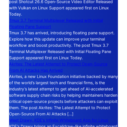
post Shotcut 26.6 Open-Source Video Editor Released
with Vulkan on Linux Support appeared first on Linux
Today.
Tmux 3.7 Terminal Multiplexer Released with Initial
Floating Pane Support
Tmux 3.7 has arrived, introducing floating pane support.
Explore how this update can improve your terminal
workflow and boost productivity. The post Tmux 3.7
Terminal Multiplexer Released with Initial Floating Pane
Support appeared first on Linux Today.
Akrites: The Latest Attempt to Protect Open-Source
From AI Attacks Has Arrived
Akrites, a new Linux Foundation initiative backed by many
of the world’s largest tech and financial firms, is the
industry’s latest attempt to get ahead of AI‑accelerated
software supply chain risks by helping maintainers harden
critical open-source projects before attackers can exploit
them. The post Akrites: The Latest Attempt to Protect
Open-Source From AI Attacks […]
Meet Drawy, KDE’s Infinite Whiteboard App for Linux
KDE’s Drawy brings an Excalidraw-like infinite whiteboard