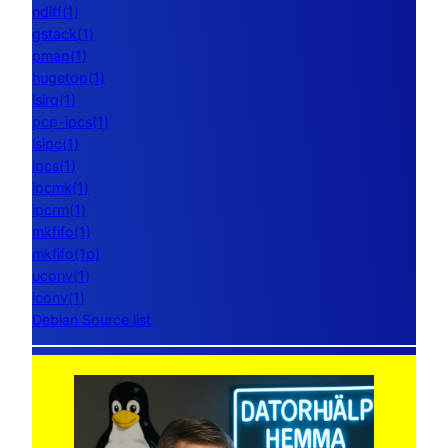
ndiff(1)
gstack(1)
pmap(1)
hugetop(1)
lsirq(1)
pcp-ipcs(1)
lsipc(1)
ipcs(1)
ipcmk(1)
ipcrm(1)
mkfifo(1)
mkfifo(1p)
uconv(1)
iconv(1)
Debian Source list