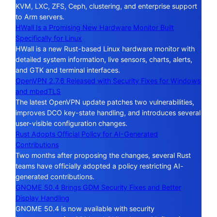
KVM, LXC, ZFS, Ceph, clustering, and enterprise support
to Arm servers.
HWall Is a Promising New Hardware Monitor Built
Specifically for Linux
HWall is a new Rust-based Linux hardware monitor with
detailed system information, live sensors, charts, alerts,
and GTK and terminal interfaces.
OpenVPN 2.7.6 Released with Security Fixes for Windows
and mbedTLS
The latest OpenVPN update patches two vulnerabilities,
improves DCO key-state handling, and introduces several
user-visible configuration changes.
Rust Adopts Official Policy for AI-Generated
Contributions
Two months after proposing the changes, several Rust
teams have officially adopted a policy restricting AI-
generated contributions.
GNOME 50.4 Brings GDM Security Fixes and Better
Display Handling
GNOME 50.4 is now available with security