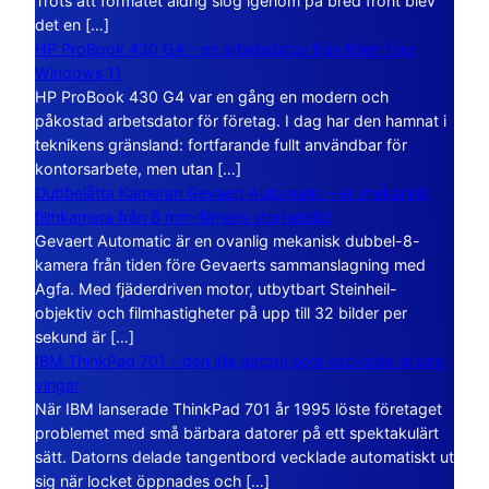
Trots att formatet aldrig slog igenom på bred front blev
det en […]
HP ProBook 430 G4 – en arbetsdator från tiden före
Windows 11
HP ProBook 430 G4 var en gång en modern och
påkostad arbetsdator för företag. I dag har den hamnat i
teknikens gränsland: fortfarande fullt användbar för
kontorsarbete, men utan […]
Dubbelåtta Kameran Gevaert Automatic – en mekanisk
filmkamera från 8 mm-filmens storhetstid
Gevaert Automatic är en ovanlig mekanisk dubbel-8-
kamera från tiden före Gevaerts sammanslagning med
Agfa. Med fjäderdriven motor, utbytbart Steinheil-
objektiv och filmhastigheter på upp till 32 bilder per
sekund är […]
IBM ThinkPad 701 – den lilla datorn som vecklade ut sina
vingar
När IBM lanserade ThinkPad 701 år 1995 löste företaget
problemet med små bärbara datorer på ett spektakulärt
sätt. Datorns delade tangentbord vecklade automatiskt ut
sig när locket öppnades och […]