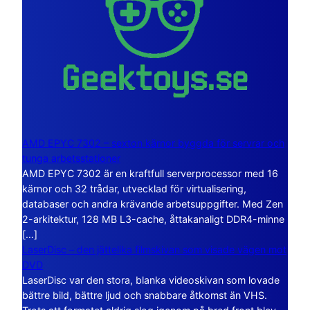
AMD EPYC 7302 – sexton kärnor byggda för servrar och
tunga arbetsstationer
AMD EPYC 7302 är en kraftfull serverprocessor med 16
kärnor och 32 trådar, utvecklad för virtualisering,
databaser och andra krävande arbetsuppgifter. Med Zen
2-arkitektur, 128 MB L3-cache, åttakanaligt DDR4-minne
[…]
LaserDisc – den jättelika filmskivan som visade vägen mot
DVD
LaserDisc var den stora, blanka videoskivan som lovade
bättre bild, bättre ljud och snabbare åtkomst än VHS.