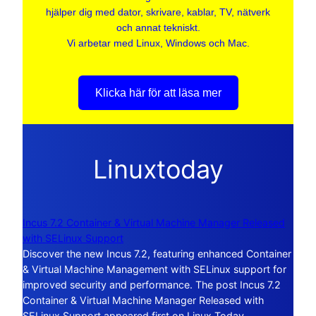
hjälper dig med dator, skrivare, kablar, TV, nätverk
och annat tekniskt.
Vi arbetar med Linux, Windows och Mac.
Klicka här för att läsa mer
Linuxtoday
Incus 7.2 Container & Virtual Machine Manager Released
with SELinux Support
Discover the new Incus 7.2, featuring enhanced Container
& Virtual Machine Management with SELinux support for
improved security and performance. The post Incus 7.2
Container & Virtual Machine Manager Released with
SELinux Support appeared first on Linux Today.