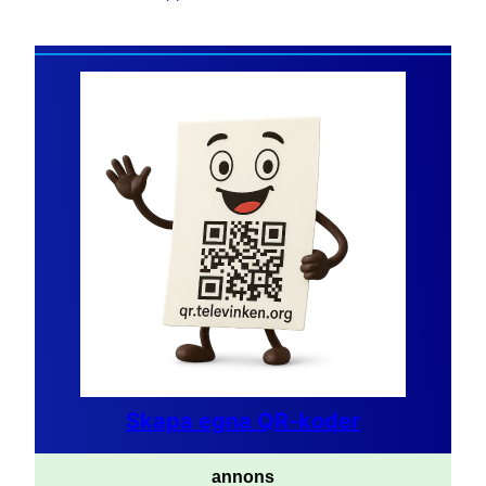
Skapa egna QR-koder
annons