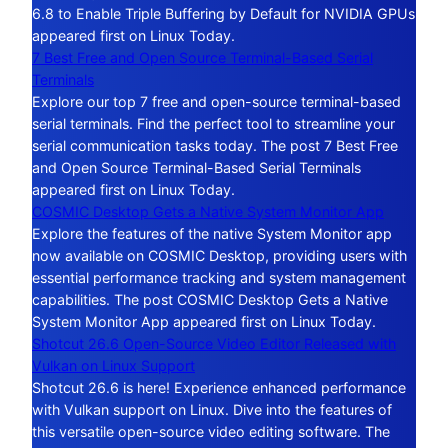
6.8 to Enable Triple Buffering by Default for NVIDIA GPUs
appeared first on Linux Today.
7 Best Free and Open Source Terminal-Based Serial
Terminals
Explore our top 7 free and open-source terminal-based
serial terminals. Find the perfect tool to streamline your
serial communication tasks today. The post 7 Best Free
and Open Source Terminal-Based Serial Terminals
appeared first on Linux Today.
COSMIC Desktop Gets a Native System Monitor App
Explore the features of the native System Monitor app
now available on COSMIC Desktop, providing users with
essential performance tracking and system management
capabilities. The post COSMIC Desktop Gets a Native
System Monitor App appeared first on Linux Today.
Shotcut 26.6 Open-Source Video Editor Released with
Vulkan on Linux Support
Shotcut 26.6 is here! Experience enhanced performance
with Vulkan support on Linux. Dive into the features of
this versatile open-source video editing software. The