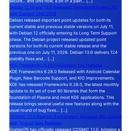
secure… and until now, a bit of a pain… […]
Debian 12.15 and 13.6 Released: Bookworm Enters LTS
with Support Until 2028
Debian released important point updates for both its
current stable and previous stable versions on July 11,
with Debian 12 officially entering its Long Term Support
phase. The Debian project released updated point
versions for both its current stable release and the
previous one on July 11, 2026. Debian 13.6 delivers 124
stability fixes and… […]
KDE Frameworks 6.28.0 Released: Key Features
KDE Frameworks 6.28.0 Released with Android Calendar
Plugin, New Barcode Support, and KIO Improvements.
KDE has released Frameworks 6.28.0, the latest monthly
update to its set of over 80 libraries that form the
foundation of Plasma and most KDE applications. This
release brings several useful new features along with the
usual round of bug fixes… […]
COSMIC 1.1.0 Desktop Environment Released: Big Update
with Tons of New Features
System76 has officially released COSMIC 1.1.0, bringing a