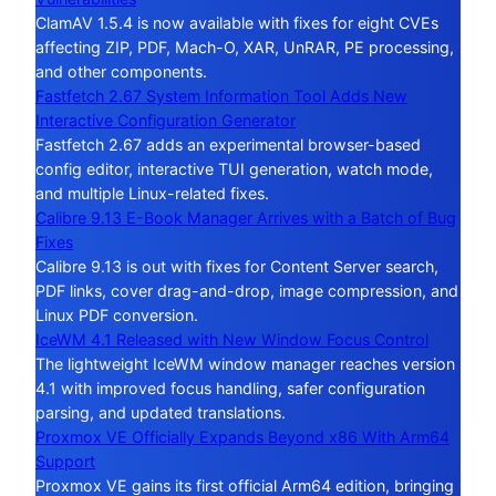
ClamAV 1.5.4 is now available with fixes for eight CVEs
affecting ZIP, PDF, Mach-O, XAR, UnRAR, PE processing,
and other components.
Fastfetch 2.67 System Information Tool Adds New
Interactive Configuration Generator
Fastfetch 2.67 adds an experimental browser-based
config editor, interactive TUI generation, watch mode,
and multiple Linux-related fixes.
Calibre 9.13 E-Book Manager Arrives with a Batch of Bug
Fixes
Calibre 9.13 is out with fixes for Content Server search,
PDF links, cover drag-and-drop, image compression, and
Linux PDF conversion.
IceWM 4.1 Released with New Window Focus Control
The lightweight IceWM window manager reaches version
4.1 with improved focus handling, safer configuration
parsing, and updated translations.
Proxmox VE Officially Expands Beyond x86 With Arm64
Support
Proxmox VE gains its first official Arm64 edition, bringing