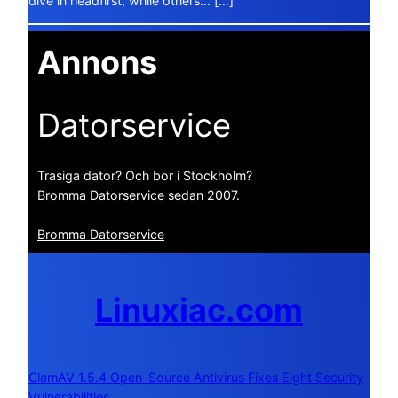
dive in headfirst, while others… […]
Annons
Datorservice
Trasiga dator? Och bor i Stockholm?
Bromma Datorservice sedan 2007.
Bromma Datorservice
Linuxiac.com
ClamAV 1.5.4 Open-Source Antivirus Fixes Eight Security
Vulnerabilities