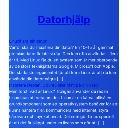
Datorhjälp
Linuxifiera din dator
Varför ska du linuxifiera din dator? En 10–15 år gammal
premiumdator är inte skräp. Den kan ofta användas i flera
år till. Med Linux får du ett system som är mer oberoende
av de stora teknikjättarna Google, Microsoft och Apple.
Det starkaste argumentet för att köra Linux är att du kan
använda din dator några […]
Installera Debian, Ubuntu eller Mint på din dator
Men först: vad är Linux? Troligen använder du redan
Linux utan att veta om det. Linux är en kärna, alltså en
grundkomponent som ett operativsystem behöver för att
kunna hantera filer, kommunicera med internet, styra
hårdvara och mycket annat. Det som gör Linux speciellt
är att det är släppt under en licens som gör att […]