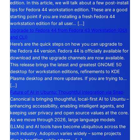
edition. In this article, we will talk about a few post-install
tips for Fedora 44 workstation edition. These are a good
starting point if you are installing a fresh Fedora 44
workstation edition for all user… […]
Upgrade to Fedora 44 from Fedora 43 Workstation (GUI
and CLI)
Here’s are the quick steps on how you can upgrade to
the Fedora 44 version. Fedora 44 is officially available for
download and the upgrade channels are now available.
This release brings the latest and greatest GNOME 50
desktop for workstation editions, refinements to KDE
Plasma desktop and more updates. If you are trying to…
[…]
Future of AI in Ubuntu: Thoughtful Integration via Snap
Canonical is bringing thoughtful, local-first AI to Ubuntu –
enhancing accessibility, enabling intelligent agents, and
keeping user privacy and open source values at the core.
As we move through 2026, large language models
(LLMs) and AI tools have become ubiquitous across the
tech industry. Adoption varies widely – some projects