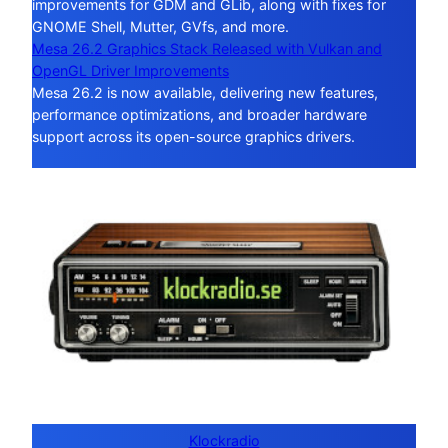
improvements for GDM and GLib, along with fixes for
GNOME Shell, Mutter, GVfs, and more.
Mesa 26.2 Graphics Stack Released with Vulkan and
OpenGL Driver Improvements
Mesa 26.2 is now available, delivering new features,
performance optimizations, and broader hardware
support across its open-source graphics drivers.
Klockradio