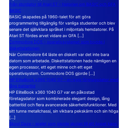
Från stordator till Atari ST – historien om BASIC och GFA
BASIC
BASIC skapades på 1960-talet för att göra
programmering tillgänglig för vanliga studenter och blev
senare det självklara språket i miljontals hemdatorer. På
Atari ST fördes arvet vidare av GFA […]
Commodore DOS – operativsystemet som bodde i
diskettstationen
När Commodore 64 läste en diskett var det inte bara
datorn som arbetade. Diskettstationen hade nämligen en
egen processor, ett eget minne och ett eget
operativsystem. Commodore DOS gjorde […]
HP EliteBook x360 1040 G7 – en lyxig företagsdator med
lång batteritid
HP EliteBook x360 1040 G7 var en påkostad
företagsdator som kombinerade elegant design, lång
batteritid och flera avancerade säkerhetsfunktioner. Med
sitt tunna metallchassi, sin vikbara pekskärm och sin höga
[…]
Skool Daze – spelet som gjorde skolan till ett öppet kaos