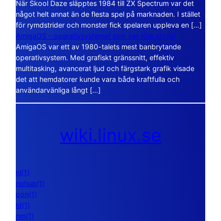
När Skool Daze släpptes 1984 till ZX Spectrum var det
något helt annat än de flesta spel på marknaden. I stället
för rymdstrider och monster fick spelaren uppleva en […]
AmigaOS – operativsystemet som var före sin tid
AmigaOS var ett av 1980-talets mest banbrytande
operativsystem. Med grafiskt gränssnitt, effektiv
multitasking, avancerat ljud och färgstark grafik visade
det att hemdatorer kunde vara både kraftfulla och
användarvänliga långt […]
wiki.linux.se
nl(1)
nohup(1)
pon(1)
ld(1)
nm(1)