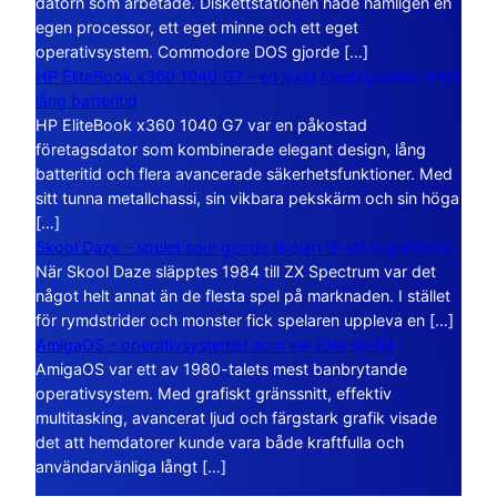
datorn som arbetade. Diskettstationen hade nämligen en
egen processor, ett eget minne och ett eget
operativsystem. Commodore DOS gjorde […]
HP EliteBook x360 1040 G7 – en lyxig företagsdator med
lång batteritid
HP EliteBook x360 1040 G7 var en påkostad
företagsdator som kombinerade elegant design, lång
batteritid och flera avancerade säkerhetsfunktioner. Med
sitt tunna metallchassi, sin vikbara pekskärm och sin höga
[…]
Skool Daze – spelet som gjorde skolan till ett öppet kaos
När Skool Daze släpptes 1984 till ZX Spectrum var det
något helt annat än de flesta spel på marknaden. I stället
för rymdstrider och monster fick spelaren uppleva en […]
AmigaOS – operativsystemet som var före sin tid
AmigaOS var ett av 1980-talets mest banbrytande
operativsystem. Med grafiskt gränssnitt, effektiv
multitasking, avancerat ljud och färgstark grafik visade
det att hemdatorer kunde vara både kraftfulla och
användarvänliga långt […]