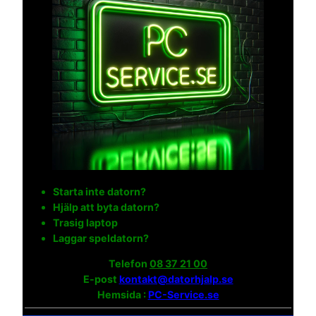
Starta inte datorn?
Hjälp att byta datorn?
Trasig laptop
Laggar speldatorn?
Telefon
08 37 21 00
E-post
kontakt@datorhjalp.se
Hemsida :
PC-Service.se