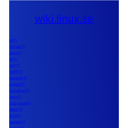
wiki.linux.se
nl(1)
nohup(1)
pon(1)
ld(1)
nm(1)
ndiff(1)
gstack(1)
pmap(1)
hugetop(1)
lsirq(1)
pcp-ipcs(1)
lsipc(1)
ipcs(1)
ipcmk(1)