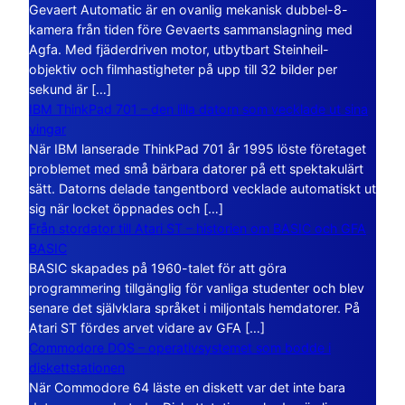
Gevaert Automatic är en ovanlig mekanisk dubbel-8-
kamera från tiden före Gevaerts sammanslagning med
Agfa. Med fjäderdriven motor, utbytbart Steinheil-
objektiv och filmhastigheter på upp till 32 bilder per
sekund är […]
IBM ThinkPad 701 – den lilla datorn som vecklade ut sina
vingar
När IBM lanserade ThinkPad 701 år 1995 löste företaget
problemet med små bärbara datorer på ett spektakulärt
sätt. Datorns delade tangentbord vecklade automatiskt ut
sig när locket öppnades och […]
Från stordator till Atari ST – historien om BASIC och GFA
BASIC
BASIC skapades på 1960-talet för att göra
programmering tillgänglig för vanliga studenter och blev
senare det självklara språket i miljontals hemdatorer. På
Atari ST fördes arvet vidare av GFA […]
Commodore DOS – operativsystemet som bodde i
diskettstationen
När Commodore 64 läste en diskett var det inte bara