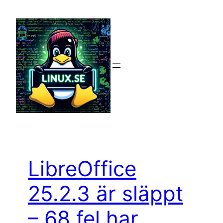
Hoppa
till
innehåll
LibreOffice
25.2.3 är släppt
– 68 fel har