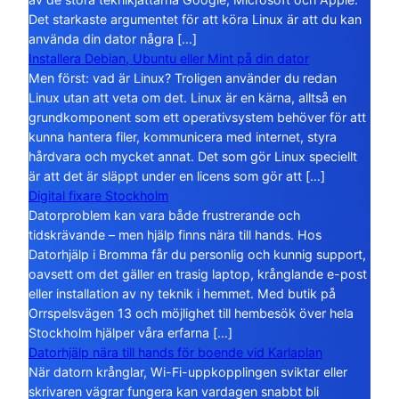
Det starkaste argumentet för att köra Linux är att du kan
använda din dator några […]
Installera Debian, Ubuntu eller Mint på din dator
Men först: vad är Linux? Troligen använder du redan
Linux utan att veta om det. Linux är en kärna, alltså en
grundkomponent som ett operativsystem behöver för att
kunna hantera filer, kommunicera med internet, styra
hårdvara och mycket annat. Det som gör Linux speciellt
är att det är släppt under en licens som gör att […]
Digital fixare Stockholm
Datorproblem kan vara både frustrerande och
tidskrävande – men hjälp finns nära till hands. Hos
Datorhjälp i Bromma får du personlig och kunnig support,
oavsett om det gäller en trasig laptop, krånglande e-post
eller installation av ny teknik i hemmet. Med butik på
Orrspelsvägen 13 och möjlighet till hembesök över hela
Stockholm hjälper våra erfarna […]
Datorhjälp nära till hands för boende vid Karlaplan
När datorn krånglar, Wi-Fi-uppkopplingen sviktar eller
skrivaren vägrar fungera kan vardagen snabbt bli