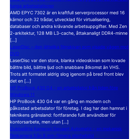
tunga arbetsstationer
AMD EPYC 7302 är en kraftfull serverprocessor med 16
kärnor och 32 trådar, utvecklad för virtualisering,
databaser och andra krävande arbetsuppgifter. Med Zen
2-arkitektur, 128 MB L3-cache, åttakanaligt DDR4-minne
[…]
LaserDisc – den jättelika filmskivan som visade vägen mot
DVD
LaserDisc var den stora, blanka videoskivan som lovade
bättre bild, bättre ljud och snabbare åtkomst än VHS.
Trots att formatet aldrig slog igenom på bred front blev
det en […]
HP ProBook 430 G4 – en arbetsdator från tiden före
Windows 11
HP ProBook 430 G4 var en gång en modern och
påkostad arbetsdator för företag. I dag har den hamnat i
teknikens gränsland: fortfarande fullt användbar för
kontorsarbete, men utan […]
Dubbelåtta Kameran Gevaert Automatic – en mekanisk
filmkamera från 8 mm-filmens storhetstid