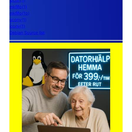
ipcrm(1)
mkfifo(1)
mkfifo(1p)
uconv(1)
iconv(1)
Debian Source list