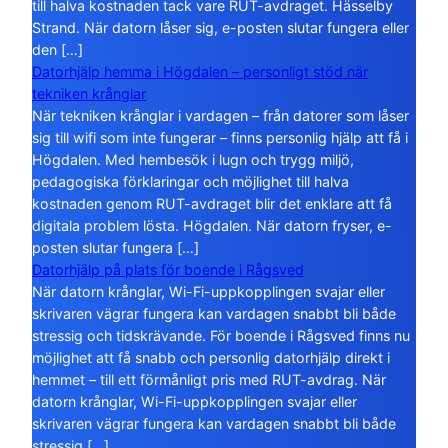
till halva kostnaden tack vare RUT-avdraget. Hässelby
Strand. När datorn låser sig, e-posten slutar fungera eller
den […]
Datorhjälp hemma i Högdalen – personligt stöd när
tekniken krånglar
När tekniken krånglar i vardagen – från datorer som låser
sig till wifi som inte fungerar – finns personlig hjälp att få i
Högdalen. Med hembesök i lugn och trygg miljö,
pedagogiska förklaringar och möjlighet till halva
kostnaden genom RUT-avdraget blir det enklare att få
digitala problem lösta. Högdalen. När datorn fryser, e-
posten slutar fungera […]
Datorhjälp på plats för boende i Rågsved
När datorn krånglar, Wi-Fi-uppkopplingen svajar eller
skrivaren vägrar fungera kan vardagen snabbt bli både
stressig och tidskrävande. För boende i Rågsved finns nu
möjlighet att få snabb och personlig datorhjälp direkt i
hemmet – till ett förmånligt pris med RUT-avdrag. När
datorn krånglar, Wi-Fi-uppkopplingen svajar eller
skrivaren vägrar fungera kan vardagen snabbt bli både
stressig […]