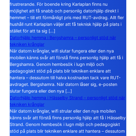
frustrerande. För boende kring Karlaplan finns nu
möjlighet att få snabb och personlig datorhjälp direkt i
hemmet – till ett förmånligt pris med RUT-avdrag. Allt fler
hushåll runt Karlaplan väljer att få teknisk hjälp på plats i
stället för att ta sig […]
Datorhjälp hemma i Bergshamra – personligt stöd när
tekniken krånglar
När datorn krånglar, wifi slutar fungera eller den nya
mobilen känns svår att förstå finns personlig hjälp att få i
Bergshamra. Genom hembesök i lugn miljö och
pedagogiskt stöd på plats blir tekniken enklare att
hantera – dessutom till halva kostnaden tack vare RUT-
avdraget. Bergshamra. När datorn låser sig, e-posten
slutar fungera eller den nya […]
Datorhjälp hemma i Hässelby Strand – personligt stöd när
tekniken krånglar
När datorn krånglar, wifi strular eller den nya mobilen
känns svår att förstå finns personlig hjälp att få i Hässelby
Strand. Genom hembesök i lugn miljö och pedagogiskt
stöd på plats blir tekniken enklare att hantera – dessutom