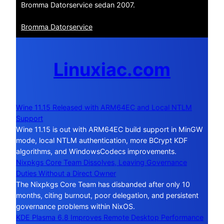
Bromma Datorservice sedan 2007.
Bromma Datorservice
Linuxiac.com
Wine 11.15 Released with ARM64EC and Local NTLM
Support
Wine 11.15 is out with ARM64EC build support in MinGW
mode, local NTLM authentication, more BCrypt KDF
algorithms, and WindowsCodecs improvements.
Nixpkgs Core Team Dissolves, Leaving Governance
Duties Without a Direct Owner
The Nixpkgs Core Team has disbanded after only 10
months, citing burnout, poor delegation, and persistent
governance problems within NixOS.
KDE Plasma 6.8 Improves Remote Desktop Performance