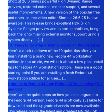
Shotcut 26.6 brings powerful High Dynamic Range
preview, restored external monitor support, and several
useful improvements. A new version of the popular free
and open-source video editor Shotcut 26.6.25 is now
available. This release brings excellent HDR (High
Dynamic Range) preview and export capabilities, brings
back the long-missing external monitor support using a
system display,… […]
10 Things to do After Installing Fedora 44 (Workstation)
Here’s a quick rundown of the 10 quick tips after you
finish installing a brand new Fedora 44 workstation
edition. In this article, we will talk about a few post-install
tips for Fedora 44 workstation edition. These are a good
starting point if you are installing a fresh Fedora 44
workstation edition for all user… […]
Upgrade to Fedora 44 from Fedora 43 Workstation (GUI
and CLI)
Here’s are the quick steps on how you can upgrade to
the Fedora 44 version. Fedora 44 is officially available for
download and the upgrade channels are now available.
This release brings the latest and greatest GNOME 50