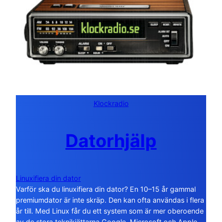
Klockradio
Datorhjälp
Linuxifiera din dator
Varför ska du linuxifiera din dator? En 10–15 år gammal
premiumdator är inte skräp. Den kan ofta användas i flera
år till. Med Linux får du ett system som är mer oberoende
av de stora teknikjättarna Google, Microsoft och Apple.