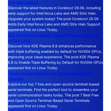
Strix Halo Support
Discover the latest features in Coreboot 26.06, including
early support for Intel Nova Lake and AMD Strix Halo.
Upgrade your system today! The post Coreboot 26.06
Adds Early Intel Nova Lake and AMD Strix Halo Support
appeared first on Linux Today.
KDE Plasma 6.8 to Enable Triple Buffering by Default for
NVIDIA GPUs
Discover how KDE Plasma 6.8 enhances performance
with triple buffering enabled by default for NVIDIA GPUs,
improving your visual experience. The post KDE Plasma
6.8 to Enable Triple Buffering by Default for NVIDIA GPUs
appeared first on Linux Today.
7 Best Free and Open Source Terminal-Based Serial
Terminals
Explore our top 7 free and open-source terminal-based
serial terminals. Find the perfect tool to streamline your
serial communication tasks today. The post 7 Best Free
and Open Source Terminal-Based Serial Terminals
appeared first on Linux Today.