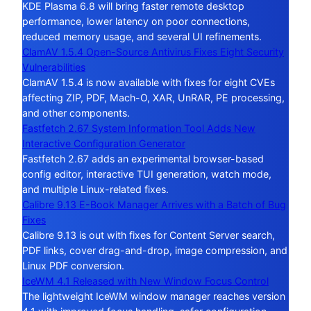
KDE Plasma 6.8 will bring faster remote desktop
performance, lower latency on poor connections,
reduced memory usage, and several UI refinements.
ClamAV 1.5.4 Open-Source Antivirus Fixes Eight Security
Vulnerabilities
ClamAV 1.5.4 is now available with fixes for eight CVEs
affecting ZIP, PDF, Mach-O, XAR, UnRAR, PE processing,
and other components.
Fastfetch 2.67 System Information Tool Adds New
Interactive Configuration Generator
Fastfetch 2.67 adds an experimental browser-based
config editor, interactive TUI generation, watch mode,
and multiple Linux-related fixes.
Calibre 9.13 E-Book Manager Arrives with a Batch of Bug
Fixes
Calibre 9.13 is out with fixes for Content Server search,
PDF links, cover drag-and-drop, image compression, and
Linux PDF conversion.
IceWM 4.1 Released with New Window Focus Control
The lightweight IceWM window manager reaches version