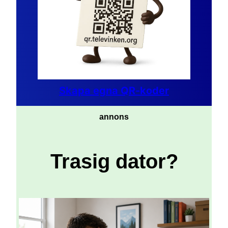
Skapa egna QR-koder
annons
Trasig dator?