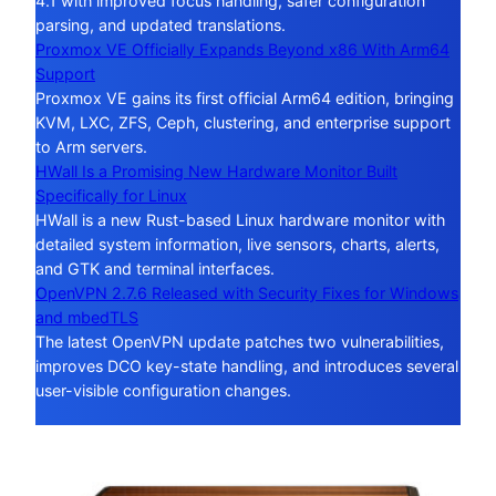
4.1 with improved focus handling, safer configuration
parsing, and updated translations.
Proxmox VE Officially Expands Beyond x86 With Arm64
Support
Proxmox VE gains its first official Arm64 edition, bringing
KVM, LXC, ZFS, Ceph, clustering, and enterprise support
to Arm servers.
HWall Is a Promising New Hardware Monitor Built
Specifically for Linux
HWall is a new Rust-based Linux hardware monitor with
detailed system information, live sensors, charts, alerts,
and GTK and terminal interfaces.
OpenVPN 2.7.6 Released with Security Fixes for Windows
and mbedTLS
The latest OpenVPN update patches two vulnerabilities,
improves DCO key-state handling, and introduces several
user-visible configuration changes.