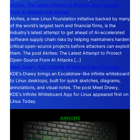
Akrites: The Latest Attempt to Protect Open-Source
From AI Attacks Has Arrived
Akrites, a new Linux Foundation initiative backed by many
of the world’s largest tech and financial firms, is the
industry’s latest attempt to get ahead of AI‑accelerated
software supply chain risks by helping maintainers harden
critical open-source projects before attackers can exploit
them. The post Akrites: The Latest Attempt to Protect
Open-Source From AI Attacks […]
Meet Drawy, KDE’s Infinite Whiteboard App for Linux
KDE’s Drawy brings an Excalidraw-like infinite whiteboard
to Linux desktops, built for quick sketches, diagrams,
annotations, and visual notes. The post Meet Drawy,
KDE’s Infinite Whiteboard App for Linux appeared first on
Linux Today.
ANNONS