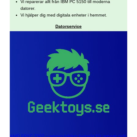
Vi reparerar allt från IBM PC 5150 till moderna
datorer.
Vi hjälper dig med digitala enheter i hemmet.
Datorservice
AMD EPYC 7302 – sexton kärnor byggda för servrar och