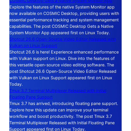
COSMIC Desktop Gets a Native System Monitor App
Explore the features of the native System Monitor app
now available on COSMIC Desktop, providing users with
essential performance tracking and system management
capabilities. The post COSMIC Desktop Gets a Native
System Monitor App appeared first on Linux Today.
Shotcut 26.6 Open-Source Video Editor Released with
Vulkan on Linux Support
Shotcut 26.6 is here! Experience enhanced performance
with Vulkan support on Linux. Dive into the features of
this versatile open-source video editing software. The
post Shotcut 26.6 Open-Source Video Editor Released
with Vulkan on Linux Support appeared first on Linux
Today.
Tmux 3.7 Terminal Multiplexer Released with Initial
Floating Pane Support
Tmux 3.7 has arrived, introducing floating pane support.
Explore how this update can improve your terminal
workflow and boost productivity. The post Tmux 3.7
Terminal Multiplexer Released with Initial Floating Pane
Support appeared first on Linux Today.