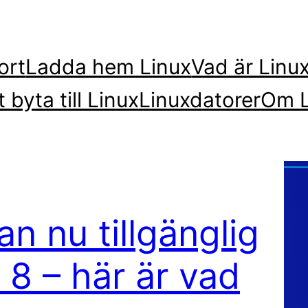
ort
Ladda hem Linux
Vad är Linu
t byta till Linux
Linuxdatorer
Om L
an nu tillgänglig
8 – här är vad