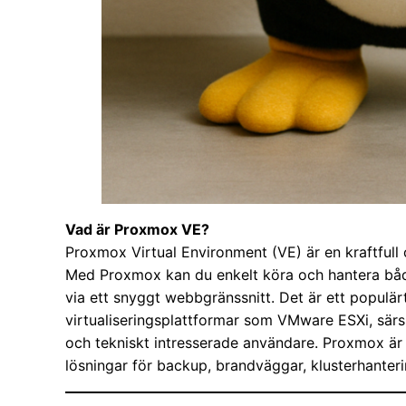
Vad är Proxmox VE?
Proxmox Virtual Environment (VE) är en kraftfull 
Med Proxmox kan du enkelt köra och hantera både
via ett snyggt webbgränssnitt. Det är ett populärt
virtualiseringsplattformar som VMware ESXi, särski
och tekniskt intresserade användare. Proxmox är
lösningar för backup, brandväggar, klusterhanterin