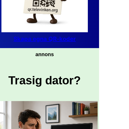
Skapa egna QR-koder
annons
Trasig dator?