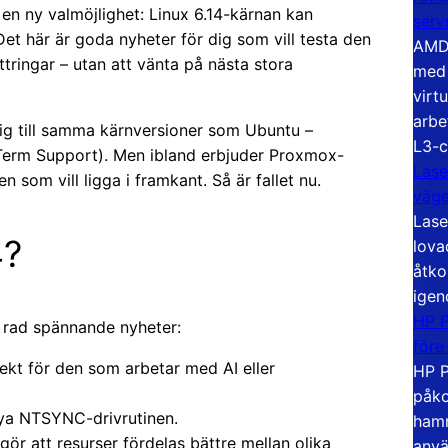
n ny valmöjlighet: Linux 6.14-kärnan kan
serv
 Det här är goda nyheter för dig som vill testa den
AMD 
tringar – utan att vänta på nästa stora
med 
virt
arbe
ig till samma kärnversioner som Ubuntu –
L3-c
Term Support). Men ibland erbjuder Proxmox-
Lase
n som vill ligga i framkant. Så är fallet nu.
väg
Lase
4?
lova
åtko
igen
HP P
 rad spännande nyheter:
före
ekt för den som arbetar med AI eller
HP P
påko
ya NTSYNC-drivrutinen.
hamn
t gör att resurser fördelas bättre mellan olika
anvä