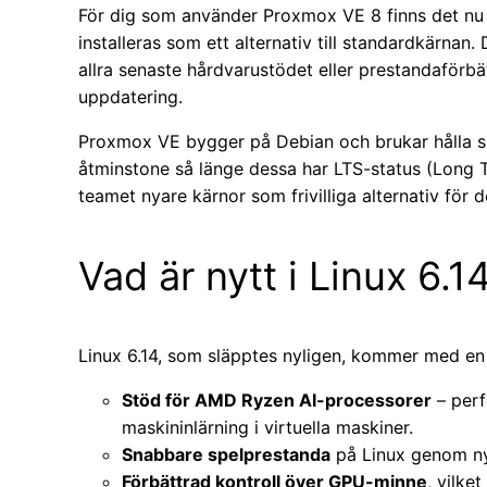
För dig som använder Proxmox VE 8 finns det nu e
installeras som ett alternativ till standardkärnan.
allra senaste hårdvarustödet eller prestandaförbät
uppdatering.
Proxmox VE bygger på Debian och brukar hålla s
åtminstone så länge dessa har LTS-status (Long 
teamet nyare kärnor som frivilliga alternativ för de
Vad är nytt i Linux 6.1
Linux 6.14, som släpptes nyligen, kommer med en
Stöd för AMD Ryzen AI-processorer
– perf
maskininlärning i virtuella maskiner.
Snabbare spelprestanda
på Linux genom n
Förbättrad kontroll över GPU-minne
, vilke