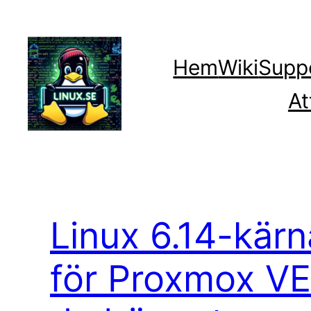
Hoppa
till
innehåll
Hem
Wiki
Supp
At
Linux 6.14-kärn
för Proxmox VE 