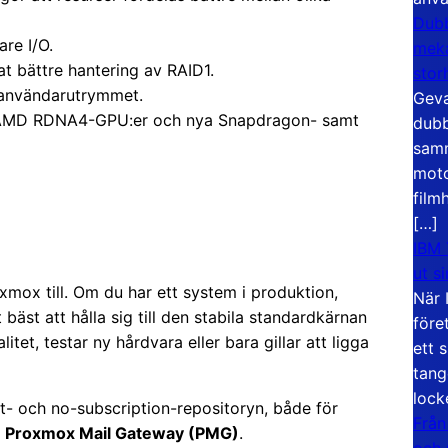
Dubb
are I/O.
meka
at bättre hantering av RAID1.
stor
i användarutrymmet.
Geva
AMD RDNA4-GPU:er och nya Snapdragon- samt
dubb
samm
moto
film
[…]
IBM 
ut s
xmox till. Om du har ett system i produktion,
När 
 bäst att hålla sig till den stabila standardkärnan
före
itet, testar ny hårdvara eller bara gillar att ligga
ett 
tang
lock
st- och no-subscription-repositoryn, både för
Från
h
Proxmox Mail Gateway (PMG)
.
och