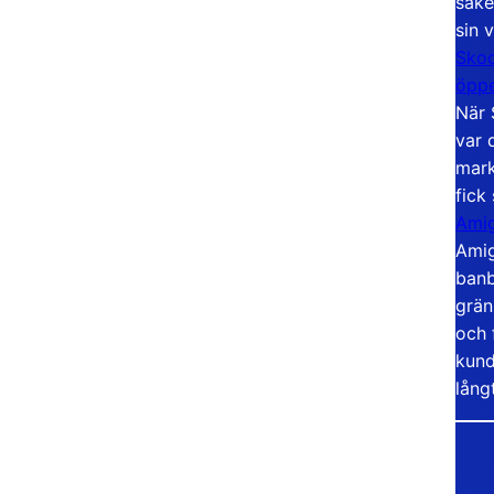
säke
sin 
Skoo
öppe
När 
var 
mark
fick
Amig
Amig
banb
grän
och 
kund
lång