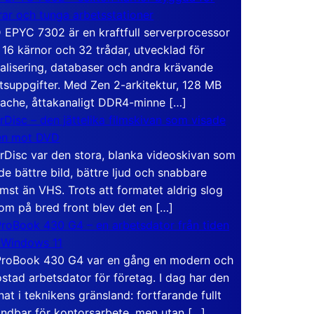
rar och tunga arbetsstationer
EPYC 7302 är en kraftfull serverprocessor
16 kärnor och 32 trådar, utvecklad för
ualisering, databaser och andra krävande
tsuppgifter. Med Zen 2-arkitektur, 128 MB
ache, åttakanaligt DDR4-minne […]
rDisc – den jättelika filmskivan som visade
en mot DVD
rDisc var den stora, blanka videoskivan som
de bättre bild, bättre ljud och snabbare
mst än VHS. Trots att formatet aldrig slog
om på bred front blev det en […]
roBook 430 G4 – en arbetsdator från tiden
 Windows 11
roBook 430 G4 var en gång en modern och
stad arbetsdator för företag. I dag har den
at i teknikens gränsland: fortfarande fullt
ndbar för kontorsarbete, men utan […]