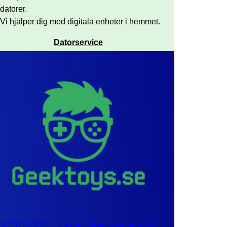
datorer.
Vi hjälper dig med digitala enheter i hemmet.
Datorservice
EPYC 7302 – sexton kärnor byggda för