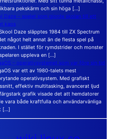
rhetsfunktioner. Med sitt tunna metallchassi,
vikbara pekskärm och sin höga […]
l Daze – spelet som gjorde skolan till ett
t kaos
Skool Daze släpptes 1984 till ZX Spectrum
det något helt annat än de flesta spel på
naden. I stället för rymdstrider och monster
 spelaren uppleva en […]
aOS – operativsystemet som var före sin tid
aOS var ett av 1980-talets mest
rytande operativsystem. Med grafiskt
ssnitt, effektiv multitasking, avancerat ljud
färgstark grafik visade det att hemdatorer
e vara både kraftfulla och användarvänliga
t […]
wiki.linux.se