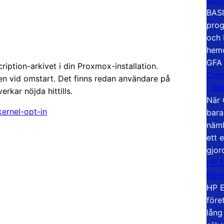
BASI
prog
och 
hemd
GFA
ription-arkivet i din Proxmox-installation.
Com
den vid omstart. Det finns redan användare på
i di
rkar nöjda hittills.
När 
ernel-opt-in
bara
näml
ett 
gjor
HP E
före
HP E
före
lång