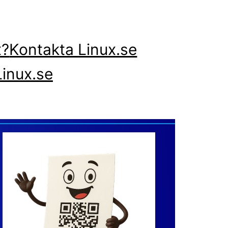
x?
Kontakta Linux.se
inux.se