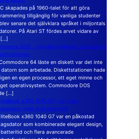
C skapades på 1960-talet för att göra
rammering tillgänglig för vanliga studenter
blev senare det självklara språket i miljontals
atorer. På Atari ST fördes arvet vidare av
 […]
modore DOS – operativsystemet som bodde
skettstationen
Commodore 64 läste en diskett var det inte
 datorn som arbetade. Diskettstationen hade
igen en egen processor, ett eget minne och
eget operativsystem. Commodore DOS
de […]
liteBook x360 1040 G7 – en lyxig
tagsdator med lång batteritid
liteBook x360 1040 G7 var en påkostad
tagsdator som kombinerade elegant design,
 batteritid och flera avancerade