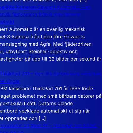
elåtta Kameran Gevaert Automatic – en
nisk filmkamera från 8 mm-filmens
hetstid
ert Automatic är en ovanlig mekanisk
el-8-kamera från tiden före Gevaerts
anslagning med Agfa. Med fjäderdriven
r, utbytbart Steinheil-objektiv och
hastigheter på upp till 32 bilder per sekund är
ThinkPad 701 – den lilla datorn som vecklade
ina vingar
IBM lanserade ThinkPad 701 år 1995 löste
taget problemet med små bärbara datorer på
spektakulärt sätt. Datorns delade
entbord vecklade automatiskt ut sig när
et öppnades och […]
 stordator till Atari ST – historien om BASIC
 GFA BASIC