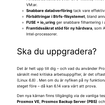
VM:ar.
Snabbare dataöverföring
tack vare effektiv
Förbättringar i Btrfs-filsystemet
, bland ann
FUSE + io_uring
ger snabbare filhantering 
Framtidssäkrat stöd för ny hårdvara
, som 
Intel-processorer.
Ska du uppgradera?
Det är helt upp till dig – och vad du använder Pro
särskilt med kritiska arbetsuppgifter, är det oftast
(Linux 6.8) . Men om du är nyfiken på ny funktional
steget före – då kan 6.14 vara värt att prova.
Den nya kärnan finns tillgänglig via de vanliga te
Proxmox VE
,
Proxmox Backup Server (PBS)
oc