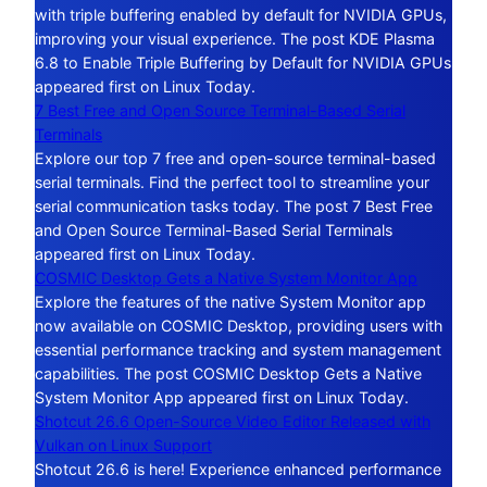
with triple buffering enabled by default for NVIDIA GPUs,
improving your visual experience. The post KDE Plasma
6.8 to Enable Triple Buffering by Default for NVIDIA GPUs
appeared first on Linux Today.
7 Best Free and Open Source Terminal-Based Serial
Terminals
Explore our top 7 free and open-source terminal-based
serial terminals. Find the perfect tool to streamline your
serial communication tasks today. The post 7 Best Free
and Open Source Terminal-Based Serial Terminals
appeared first on Linux Today.
COSMIC Desktop Gets a Native System Monitor App
Explore the features of the native System Monitor app
now available on COSMIC Desktop, providing users with
essential performance tracking and system management
capabilities. The post COSMIC Desktop Gets a Native
System Monitor App appeared first on Linux Today.
Shotcut 26.6 Open-Source Video Editor Released with
Vulkan on Linux Support
Shotcut 26.6 is here! Experience enhanced performance