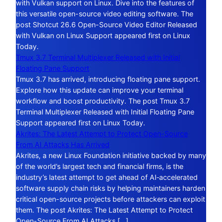
with Vulkan support on Linux. Dive into the features of
this versatile open-source video editing software. The
post Shotcut 26.6 Open-Source Video Editor Released
with Vulkan on Linux Support appeared first on Linux
Today.
Tmux 3.7 Terminal Multiplexer Released with Initial
Floating Pane Support
Tmux 3.7 has arrived, introducing floating pane support.
Explore how this update can improve your terminal
workflow and boost productivity. The post Tmux 3.7
Terminal Multiplexer Released with Initial Floating Pane
Support appeared first on Linux Today.
Akrites: The Latest Attempt to Protect Open-Source
From AI Attacks Has Arrived
Akrites, a new Linux Foundation initiative backed by many
of the world’s largest tech and financial firms, is the
industry’s latest attempt to get ahead of AI‑accelerated
software supply chain risks by helping maintainers harden
critical open-source projects before attackers can exploit
them. The post Akrites: The Latest Attempt to Protect
Open-Source From AI Attacks […]