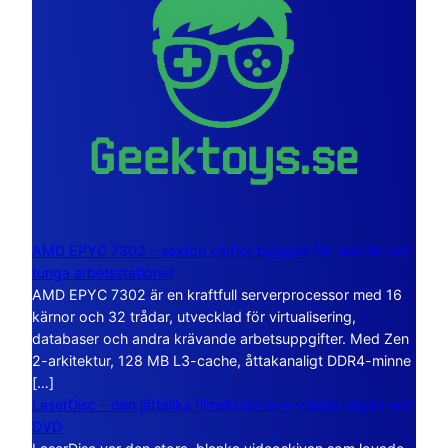
AMD EPYC 7302 – sexton kärnor byggda för servrar och
tunga arbetsstationer
AMD EPYC 7302 är en kraftfull serverprocessor med 16
kärnor och 32 trådar, utvecklad för virtualisering,
databaser och andra krävande arbetsuppgifter. Med Zen
2-arkitektur, 128 MB L3-cache, åttakanaligt DDR4-minne
[…]
LaserDisc – den jättelika filmskivan som visade vägen mot
DVD