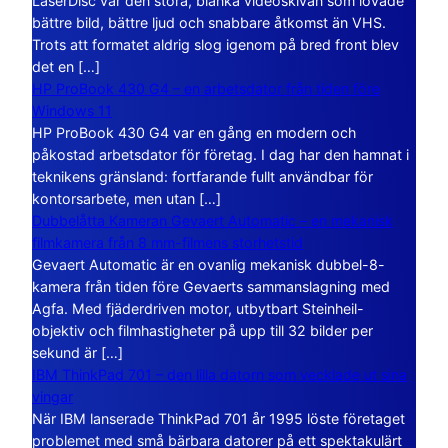
LaserDisc var den stora, blanka videoskivan som lovade
bättre bild, bättre ljud och snabbare åtkomst än VHS.
Trots att formatet aldrig slog igenom på bred front blev
det en […]
HP ProBook 430 G4 – en arbetsdator från tiden före
Windows 11
HP ProBook 430 G4 var en gång en modern och
påkostad arbetsdator för företag. I dag har den hamnat i
teknikens gränsland: fortfarande fullt användbar för
kontorsarbete, men utan […]
Dubbelåtta Kameran Gevaert Automatic – en mekanisk
filmkamera från 8 mm-filmens storhetstid
Gevaert Automatic är en ovanlig mekanisk dubbel-8-
kamera från tiden före Gevaerts sammanslagning med
Agfa. Med fjäderdriven motor, utbytbart Steinheil-
objektiv och filmhastigheter på upp till 32 bilder per
sekund är […]
IBM ThinkPad 701 – den lilla datorn som vecklade ut sina
vingar
När IBM lanserade ThinkPad 701 år 1995 löste företaget
problemet med små bärbara datorer på ett spektakulärt