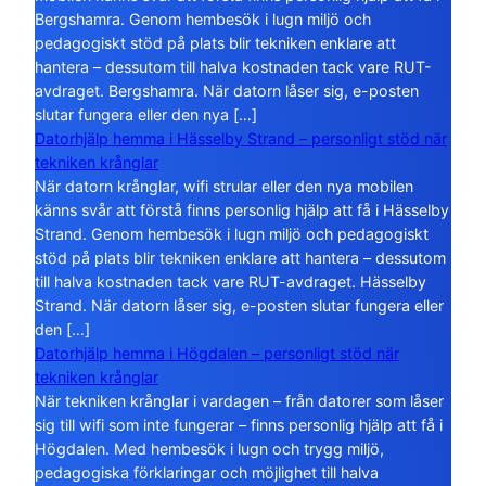
Bergshamra. Genom hembesök i lugn miljö och
pedagogiskt stöd på plats blir tekniken enklare att
hantera – dessutom till halva kostnaden tack vare RUT-
avdraget. Bergshamra. När datorn låser sig, e-posten
slutar fungera eller den nya […]
Datorhjälp hemma i Hässelby Strand – personligt stöd när
tekniken krånglar
När datorn krånglar, wifi strular eller den nya mobilen
känns svår att förstå finns personlig hjälp att få i Hässelby
Strand. Genom hembesök i lugn miljö och pedagogiskt
stöd på plats blir tekniken enklare att hantera – dessutom
till halva kostnaden tack vare RUT-avdraget. Hässelby
Strand. När datorn låser sig, e-posten slutar fungera eller
den […]
Datorhjälp hemma i Högdalen – personligt stöd när
tekniken krånglar
När tekniken krånglar i vardagen – från datorer som låser
sig till wifi som inte fungerar – finns personlig hjälp att få i
Högdalen. Med hembesök i lugn och trygg miljö,
pedagogiska förklaringar och möjlighet till halva