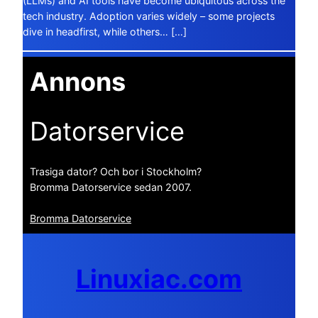
(LLMs) and AI tools have become ubiquitous across the
tech industry. Adoption varies widely – some projects
dive in headfirst, while others… […]
Annons
Datorservice
Trasiga dator? Och bor i Stockholm?
Bromma Datorservice sedan 2007.
Bromma Datorservice
Linuxiac.com