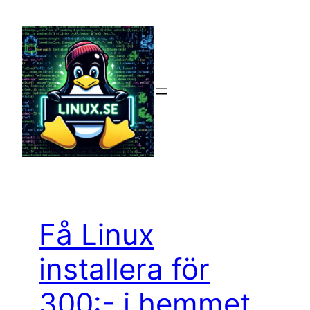
Hoppa
till
innehåll
Få Linux
installera för
300:- i hemmet