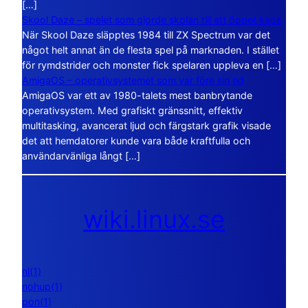
[…]
Skool Daze – spelet som gjorde skolan till ett öppet kaos
När Skool Daze släpptes 1984 till ZX Spectrum var det
något helt annat än de flesta spel på marknaden. I stället
för rymdstrider och monster fick spelaren uppleva en […]
AmigaOS – operativsystemet som var före sin tid
AmigaOS var ett av 1980-talets mest banbrytande
operativsystem. Med grafiskt gränssnitt, effektiv
multitasking, avancerat ljud och färgstark grafik visade
det att hemdatorer kunde vara både kraftfulla och
användarvänliga långt […]
wiki.linux.se
nl(1)
nohup(1)
pon(1)