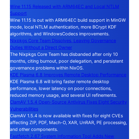
Wine 11.15 Released with ARM64EC and Local NTLM
Support
Wine 11.15 is out with ARM64EC build support in MinGW
mode, local NTLM authentication, more BCrypt KDF
algorithms, and WindowsCodecs improvements.
Nixpkgs Core Team Dissolves, Leaving Governance
Duties Without a Direct Owner
The Nixpkgs Core Team has disbanded after only 10
months, citing burnout, poor delegation, and persistent
governance problems within NixOS.
KDE Plasma 6.8 Improves Remote Desktop Performance
KDE Plasma 6.8 will bring faster remote desktop
performance, lower latency on poor connections,
reduced memory usage, and several UI refinements.
ClamAV 1.5.4 Open-Source Antivirus Fixes Eight Security
Vulnerabilities
ClamAV 1.5.4 is now available with fixes for eight CVEs
affecting ZIP, PDF, Mach-O, XAR, UnRAR, PE processing,
and other components.
Fastfetch 2.67 System Information Tool Adds New