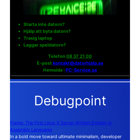
Starta inte datorn?
Hjälp att byta datorn?
Trasig laptop
Laggar speldatorn?
Telefon
08 37 21 00
E-post
kontakt@datorhjalp.se
Hemsida :
PC-Service.se
Debugpoint
Frame: The First Linux X Server Written Entirely in
Assembly Language
In a bold move toward ultimate minimalism, developer