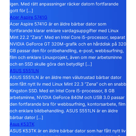
igen. Med rätt anpassningar räcker datorn fortfarande
gott för […]
Acer Aspire 5741G
Acer Aspire 5741G är en äldre bärbar dator som
fortfarande klarar enklare vardagsuppgifter med Linux
Mint 22.2 ”Zara”. Med en Intel Core i5-processor, separat
NVIDIA GeForce GT 320M-grafik och en hårddisk på 320
GB passar den för ordbehandling, e-post, webbsurfning,
film och enklare Linuxprojekt, även om mer arbetsminne
och en SSD skulle göra den betydligt […]
ASUS S551LN
ASUS S551LN är en äldre men välutrustad bärbar dator
som fått nytt liv med Linux Mint 22.3 ”Zena” och en snabb
Kingston SSD. Med en Intel Core i5-processor, 8 GB
arbetsminne, NVIDIA GeForce 840M och USB 3.0 passar
den fortfarande bra för webbsurfning, kontorsarbete, film
och enklare bildbehandling. ASUS S551LN är en äldre
bärbar dator […]
Asus K53TK
ASUS K53TK är en äldre bärbar dator som har fått nytt liv