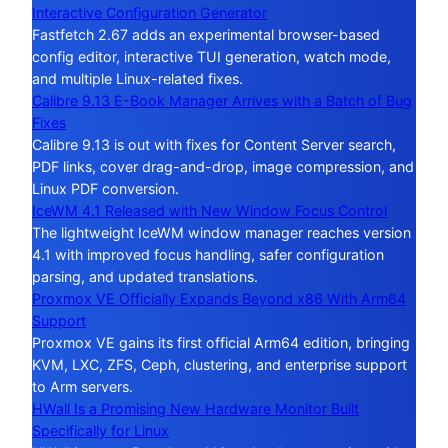
Interactive Configuration Generator
Fastfetch 2.67 adds an experimental browser-based
config editor, interactive TUI generation, watch mode,
and multiple Linux-related fixes.
Calibre 9.13 E-Book Manager Arrives with a Batch of Bug
Fixes
Calibre 9.13 is out with fixes for Content Server search,
PDF links, cover drag-and-drop, image compression, and
Linux PDF conversion.
IceWM 4.1 Released with New Window Focus Control
The lightweight IceWM window manager reaches version
4.1 with improved focus handling, safer configuration
parsing, and updated translations.
Proxmox VE Officially Expands Beyond x86 With Arm64
Support
Proxmox VE gains its first official Arm64 edition, bringing
KVM, LXC, ZFS, Ceph, clustering, and enterprise support
to Arm servers.
HWall Is a Promising New Hardware Monitor Built
Specifically for Linux