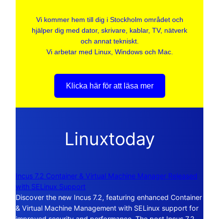
Vi kommer hem till dig i Stockholm området och
hjälper dig med dator, skrivare, kablar, TV, nätverk
och annat tekniskt.
Vi arbetar med Linux, Windows och Mac.
Klicka här för att läsa mer
Linuxtoday
Incus 7.2 Container & Virtual Machine Manager Released
with SELinux Support
Discover the new Incus 7.2, featuring enhanced Container
& Virtual Machine Management with SELinux support for
improved security and performance. The post Incus 7.2