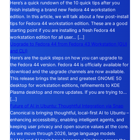
Here’s a quick rundown of the 10 quick tips after you
finish installing a brand new Fedora 44 workstation
edition. In this article, we will talk about a few post-install
tips for Fedora 44 workstation edition. These are a good
starting point if you are installing a fresh Fedora 44
workstation edition for all user… […]
Upgrade to Fedora 44 from Fedora 43 Workstation (GUI
and CLI)
Here’s are the quick steps on how you can upgrade to
the Fedora 44 version. Fedora 44 is officially available for
download and the upgrade channels are now available.
This release brings the latest and greatest GNOME 50
desktop for workstation editions, refinements to KDE
Plasma desktop and more updates. If you are trying to…
[…]
Future of AI in Ubuntu: Thoughtful Integration via Snap
Canonical is bringing thoughtful, local-first AI to Ubuntu –
enhancing accessibility, enabling intelligent agents, and
keeping user privacy and open source values at the core.
As we move through 2026, large language models