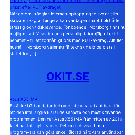
Datorhjälp nära till hands för boende i Norsborg för halva
priset efter RUT avdraget
När datorn krånglar, internetuppkopplingen svajar eller
skrivaren vägrar fungera kan vardagen snabbt bli både
stressig och tidskrävande. För boende i Norsborg finns nu
möjlighet att få snabb och personlig datorhjälp direkt i
hemmet – till ett förmånligt pris med RUT-avdrag. Allt fler
hushåll i Norsborg väljer att få teknisk hjälp på plats i
stället för […]
OKIT.SE
Asus X551MA
En äldre bärbar dator behöver inte vara uttjänt bara för
att den inte längre klarar de senaste och mest krävande
programmen. Den här Asus X551MA från mitten av 2010-
talet har fått nytt liv med Debian och visar hur fri
programvara kan göra enkel, åldrad hårdvara användbar