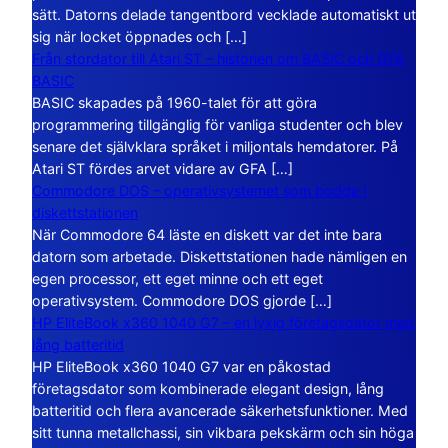
sätt. Datorns delade tangentbord vecklade automatiskt ut
sig när locket öppnades och […]
Från stordator till Atari ST – historien om BASIC och GFA
BASIC
BASIC skapades på 1960-talet för att göra
programmering tillgänglig för vanliga studenter och blev
senare det självklara språket i miljontals hemdatorer. På
Atari ST fördes arvet vidare av GFA […]
Commodore DOS – operativsystemet som bodde i
diskettstationen
När Commodore 64 läste en diskett var det inte bara
datorn som arbetade. Diskettstationen hade nämligen en
egen processor, ett eget minne och ett eget
operativsystem. Commodore DOS gjorde […]
HP EliteBook x360 1040 G7 – en lyxig företagsdator med
lång batteritid
HP EliteBook x360 1040 G7 var en påkostad
företagsdator som kombinerade elegant design, lång
batteritid och flera avancerade säkerhetsfunktioner. Med
sitt tunna metallchassi, sin vikbara pekskärm och sin höga