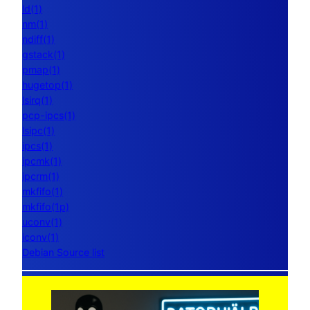
ld(1)
nm(1)
ndiff(1)
gstack(1)
pmap(1)
hugetop(1)
lsirq(1)
pcp-ipcs(1)
lsipc(1)
ipcs(1)
ipcmk(1)
ipcrm(1)
mkfifo(1)
mkfifo(1p)
uconv(1)
iconv(1)
Debian Source list