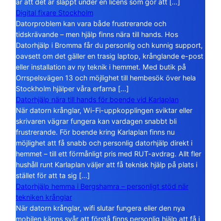
är att det är släppt under en licens som gör att […]
Digital fixare Stockholm
Datorproblem kan vara både frustrerande och
tidskrävande – men hjälp finns nära till hands. Hos
Datorhjälp i Bromma får du personlig och kunnig support,
oavsett om det gäller en trasig laptop, krånglande e-post
eller installation av ny teknik i hemmet. Med butik på
Orrspelsvägen 13 och möjlighet till hembesök över hela
Stockholm hjälper våra erfarna […]
Datorhjälp nära till hands för boende vid Karlaplan
När datorn krånglar, Wi-Fi-uppkopplingen sviktar eller
skrivaren vägrar fungera kan vardagen snabbt bli
frustrerande. För boende kring Karlaplan finns nu
möjlighet att få snabb och personlig datorhjälp direkt i
hemmet – till ett förmånligt pris med RUT-avdrag. Allt fler
hushåll runt Karlaplan väljer att få teknisk hjälp på plats i
stället för att ta sig […]
Datorhjälp hemma i Bergshamra – personligt stöd när
tekniken krånglar
När datorn krånglar, wifi slutar fungera eller den nya
mobilen känns svår att förstå finns personlig hjälp att få i