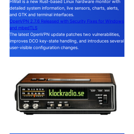
HWall is a new Rust-based Linux hardware monitor with
detailed system information, live sensors, charts, alerts,
and GTK and terminal interfaces.
OpenVPN 2.7.6 Released with Security Fixes for Windows
and mbedTLS
The latest OpenVPN update patches two vulnerabilities,
improves DCO key-state handling, and introduces several
user-visible configuration changes.