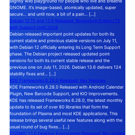
slightly wild playground for people who live and breathe
GNOME. It’s image-based, atomically updated, super
secure… and until now, a bit of a pain… […]
Debian 12.15 and 13.6 Released: Bookworm Enters LTS
with Support Until 2028
Debian released important point updates for both its
current stable and previous stable versions on July 11,
with Debian 12 officially entering its Long Term Support
phase. The Debian project released updated point
versions for both its current stable release and the
previous one on July 11, 2026. Debian 13.6 delivers 124
stability fixes and… […]
KDE Frameworks 6.28.0 Released: Key Features
KDE Frameworks 6.28.0 Released with Android Calendar
Plugin, New Barcode Support, and KIO Improvements.
KDE has released Frameworks 6.28.0, the latest monthly
update to its set of over 80 libraries that form the
foundation of Plasma and most KDE applications. This
release brings several useful new features along with the
usual round of bug fixes… […]
COSMIC 1.1.0 Desktop Environment Released: Big Update