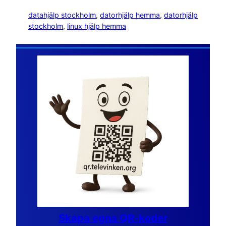
datahjälp stockholm
, 
datorhjälp hemma
, 
datorhjälp
stockholm
, 
linux hjälp hemma
Skapa egna QR-koder