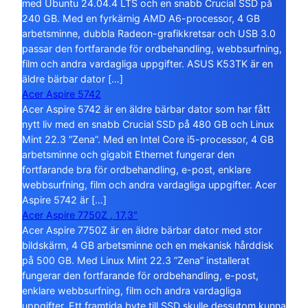
med Ubuntu 24.04.4 LTS och en snabb Crucial SSD på
240 GB. Med en fyrkärnig AMD A6-processor, 4 GB
arbetsminne, dubbla Radeon-grafikkretsar och USB 3.0
passar den fortfarande för ordbehandling, webbsurfning,
film och andra vardagliga uppgifter. ASUS K53TK är en
äldre bärbar dator […]
Acer Aspire 5742
Acer Aspire 5742 är en äldre bärbar dator som har fått
nytt liv med en snabb Crucial SSD på 480 GB och Linux
Mint 22.3 ”Zena”. Med en Intel Core i5-processor, 4 GB
arbetsminne och gigabit Ethernet fungerar den
fortfarande bra för ordbehandling, e-post, enklare
webbsurfning, film och andra vardagliga uppgifter. Acer
Aspire 5742 är […]
Acer Aspire 7750Z , 17,3″
Acer Aspire 7750Z är en äldre bärbar dator med stor
bildskärm, 4 GB arbetsminne och en mekanisk hårddisk
på 500 GB. Med Linux Mint 22.3 ”Zena” installerat
fungerar den fortfarande för ordbehandling, e-post,
enklare webbsurfning, film och andra vardagliga
uppgifter. Ett framtida byte till SSD skulle dessutom kunna