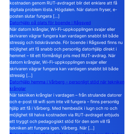
kostnaden genom RUT-avdraget blir det enklare att få
digitala problem lösta. Högdalen. När datorn fryser, e-
posten slutar fungera […]
Datorhjälp på plats för boende i Rågsved
När datorn krånglar, Wi-Fi-uppkopplingen svajar eller
skrivaren vägrar fungera kan vardagen snabbt bli både
stressig och tidskrävande. För boende i Rågsved finns nu
möjlighet att få snabb och personlig datorhjälp direkt i
hemmet – till ett förmånligt pris med RUT-avdrag. När
datorn krånglar, Wi-Fi-uppkopplingen svajar eller
skrivaren vägrar fungera kan vardagen snabbt bli både
stressig […]
Datorhjälp hemma i Vårberg – personligt stöd när tekniken
krånglar
När tekniken krånglar i vardagen – från strulande datorer
och e-post till wifi som inte vill fungera – finns personlig
hjälp att få i Vårberg. Med hembesök i lugn och ro och
möjlighet till halva kostnaden via RUT-avdraget erbjuds
ett tryggt och pedagogiskt stöd för den som vill få
tekniken att fungera igen. Vårberg. När […]