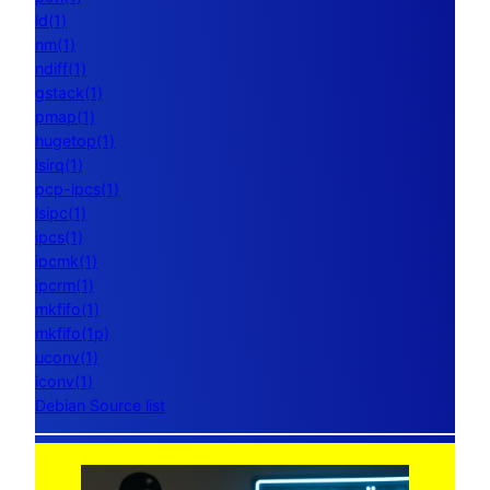
ld(1)
nm(1)
ndiff(1)
gstack(1)
pmap(1)
hugetop(1)
lsirq(1)
pcp-ipcs(1)
lsipc(1)
ipcs(1)
ipcmk(1)
ipcrm(1)
mkfifo(1)
mkfifo(1p)
uconv(1)
iconv(1)
Debian Source list