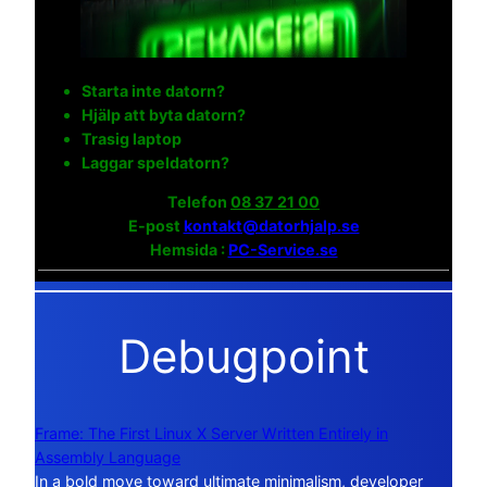
Starta inte datorn?
Hjälp att byta datorn?
Trasig laptop
Laggar speldatorn?
Telefon
08 37 21 00
E-post
kontakt@datorhjalp.se
Hemsida :
PC-Service.se
Debugpoint
Frame: The First Linux X Server Written Entirely in
Assembly Language
In a bold move toward ultimate minimalism, developer