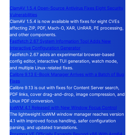
ClamAV 1.5.4 Open-Source Antivirus Fixes Eight Security
Vulnerabilities
ClamAV 1.5.4 is now available with fixes for eight CVEs
affecting ZIP, PDF, Mach-O, XAR, UnRAR, PE processing,
and other components.
Fastfetch 2.67 System Information Tool Adds New
Interactive Configuration Generator
Fastfetch 2.67 adds an experimental browser-based
config editor, interactive TUI generation, watch mode,
and multiple Linux-related fixes.
Calibre 9.13 E-Book Manager Arrives with a Batch of Bug
Fixes
Calibre 9.13 is out with fixes for Content Server search,
PDF links, cover drag-and-drop, image compression, and
Linux PDF conversion.
IceWM 4.1 Released with New Window Focus Control
The lightweight IceWM window manager reaches version
4.1 with improved focus handling, safer configuration
parsing, and updated translations.
Proxmox VE Officially Expands Beyond x86 With Arm64