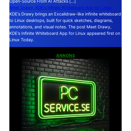
Open-Source From AI Attacks […]
Meet Drawy, KDE’s Infinite Whiteboard App for Linux
KDE’s Drawy brings an Excalidraw-like infinite whiteboard
to Linux desktops, built for quick sketches, diagrams,
annotations, and visual notes. The post Meet Drawy,
KDE’s Infinite Whiteboard App for Linux appeared first on
Linux Today.
ANNONS