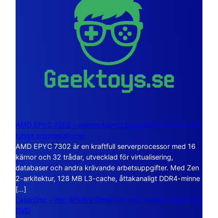
AMD EPYC 7302 – sexton kärnor byggda för servrar och
tunga arbetsstationer
AMD EPYC 7302 är en kraftfull serverprocessor med 16
kärnor och 32 trådar, utvecklad för virtualisering,
databaser och andra krävande arbetsuppgifter. Med Zen
2-arkitektur, 128 MB L3-cache, åttakanaligt DDR4-minne
[…]
LaserDisc – den jättelika filmskivan som visade vägen mot
DVD