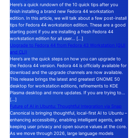
Here’s a quick rundown of the 10 quick tips after you
finish installing a brand new Fedora 44 workstation
edition. In this article, we will talk about a few post-install
tips for Fedora 44 workstation edition. These are a good
starting point if you are installing a fresh Fedora 44
workstation edition for all user… […]
Upgrade to Fedora 44 from Fedora 43 Workstation (GUI
and CLI)
Here’s are the quick steps on how you can upgrade to
the Fedora 44 version. Fedora 44 is officially available for
download and the upgrade channels are now available.
This release brings the latest and greatest GNOME 50
desktop for workstation editions, refinements to KDE
Plasma desktop and more updates. If you are trying to…
[…]
Future of AI in Ubuntu: Thoughtful Integration via Snap
Canonical is bringing thoughtful, local-first AI to Ubuntu –
enhancing accessibility, enabling intelligent agents, and
keeping user privacy and open source values at the core.
As we move through 2026, large language models