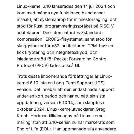
Linux-kernel 6.10 lanserades den 14 juli 2024 och
kom med många nya funktioner, bland annat
mseal(), ett systemanrop för minnesförsegling, och
stöd för Rust-programmeringsspråket på RISC-V-
arkitekturen. Dessutom infördes Zstandard-
kompression i EROFS-filsystemet, samt stöd för
skuggstackar för x32-arkitekturen. TPM-bussen
fick kryptering och integritetsskydd, och
inledande stöd för Packet Forwarding Control
Protocol (PFCP) lades också till.
Trots dessa imponerande förbättringar är Linux-
kernel 6.10 inte en Long-Term Support (LTS)-
version. Det innebär att den endast hade support
under en kort period och har nu nått sin sista
uppdatering, version 6.10.14, som släpptes i
oktober 2024. Linux-kernelutvecklaren Greg
Kroah-Hartman tillkännagav på Linux-kernel-
mailinglistan att 6.10-serien nu har markerats som
End of Life (EOL). Han uppmanade alla användare