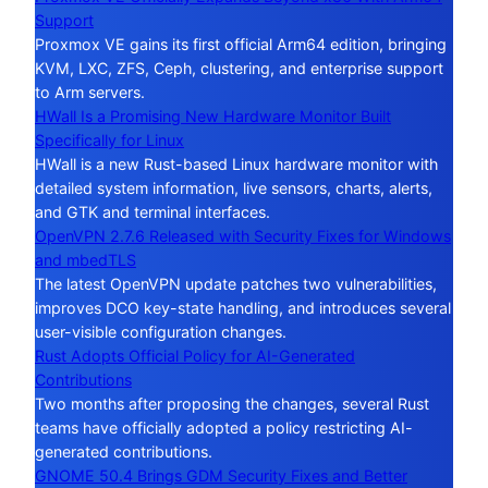
Support
Proxmox VE gains its first official Arm64 edition, bringing
KVM, LXC, ZFS, Ceph, clustering, and enterprise support
to Arm servers.
HWall Is a Promising New Hardware Monitor Built
Specifically for Linux
HWall is a new Rust-based Linux hardware monitor with
detailed system information, live sensors, charts, alerts,
and GTK and terminal interfaces.
OpenVPN 2.7.6 Released with Security Fixes for Windows
and mbedTLS
The latest OpenVPN update patches two vulnerabilities,
improves DCO key-state handling, and introduces several
user-visible configuration changes.
Rust Adopts Official Policy for AI-Generated
Contributions
Two months after proposing the changes, several Rust
teams have officially adopted a policy restricting AI-
generated contributions.
GNOME 50.4 Brings GDM Security Fixes and Better