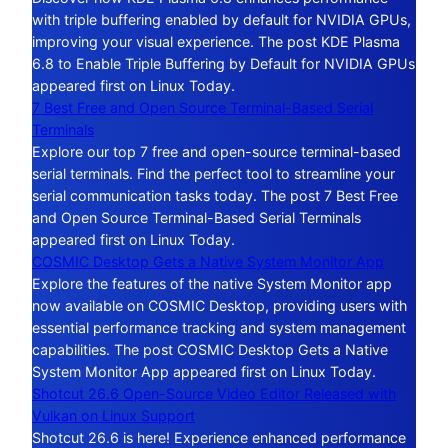
with triple buffering enabled by default for NVIDIA GPUs,
improving your visual experience. The post KDE Plasma
6.8 to Enable Triple Buffering by Default for NVIDIA GPUs
appeared first on Linux Today.
7 Best Free and Open Source Terminal-Based Serial
Terminals
Explore our top 7 free and open-source terminal-based
serial terminals. Find the perfect tool to streamline your
serial communication tasks today. The post 7 Best Free
and Open Source Terminal-Based Serial Terminals
appeared first on Linux Today.
COSMIC Desktop Gets a Native System Monitor App
Explore the features of the native System Monitor app
now available on COSMIC Desktop, providing users with
essential performance tracking and system management
capabilities. The post COSMIC Desktop Gets a Native
System Monitor App appeared first on Linux Today.
Shotcut 26.6 Open-Source Video Editor Released with
Vulkan on Linux Support
Shotcut 26.6 is here! Experience enhanced performance