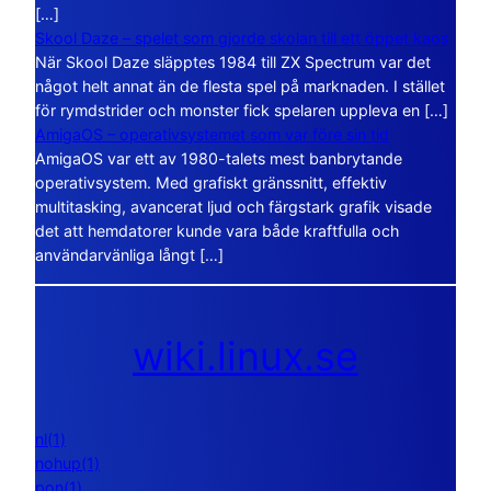
[…]
Skool Daze – spelet som gjorde skolan till ett öppet kaos
När Skool Daze släpptes 1984 till ZX Spectrum var det
något helt annat än de flesta spel på marknaden. I stället
för rymdstrider och monster fick spelaren uppleva en […]
AmigaOS – operativsystemet som var före sin tid
AmigaOS var ett av 1980-talets mest banbrytande
operativsystem. Med grafiskt gränssnitt, effektiv
multitasking, avancerat ljud och färgstark grafik visade
det att hemdatorer kunde vara både kraftfulla och
användarvänliga långt […]
wiki.linux.se
nl(1)
nohup(1)
pon(1)