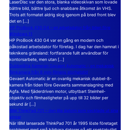
LaserDisc var den stora, blanka videoskivan som lovade
bättre bild, bättre ljud och snabbare åtkomst än VHS.
Trots att formatet aldrig slog igenom på bred front blev
det en […]
HP ProBook 430 G4 – en arbetsdator från tiden före
Windows 11
HP ProBook 430 G4 var en gång en modern och
påkostad arbetsdator för företag. I dag har den hamnat i
teknikens gränsland: fortfarande fullt användbar för
kontorsarbete, men utan […]
Dubbelåtta Kameran Gevaert Automatic – en mekanisk
filmkamera från 8 mm-filmens storhetstid
Gevaert Automatic är en ovanlig mekanisk dubbel-8-
kamera från tiden före Gevaerts sammanslagning med
Agfa. Med fjäderdriven motor, utbytbart Steinheil-
objektiv och filmhastigheter på upp till 32 bilder per
sekund är […]
IBM ThinkPad 701 – den lilla datorn som vecklade ut sina
vingar
När IBM lanserade ThinkPad 701 år 1995 löste företaget
problemet med små bärbara datorer på ett spektakulärt