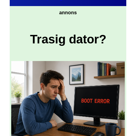
annons
Trasig dator?