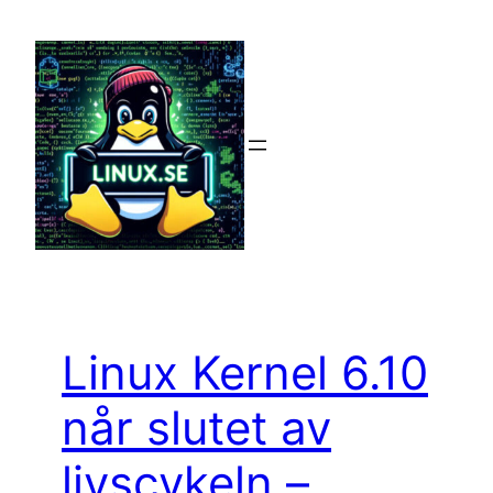
Hoppa
till
innehåll
Linux Kernel 6.10
når slutet av
livscykeln –