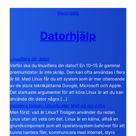
Klockradio
Datorhjälp
Linuxifiera din dator
Varför ska du linuxifiera din dator? En 10–15 år gammal
premiumdator är inte skräp. Den kan ofta användas i flera
år till. Med Linux får du ett system som är mer oberoende
av de stora teknikjättarna Google, Microsoft och Apple.
Det starkaste argumentet för att köra Linux är att du kan
använda din dator några […]
Installera Debian, Ubuntu eller Mint på din dator
Men först: vad är Linux? Troligen använder du redan
Linux utan att veta om det. Linux är en kärna, alltså en
grundkomponent som ett operativsystem behöver för att
kunna hantera filer, kommunicera med internet, styra