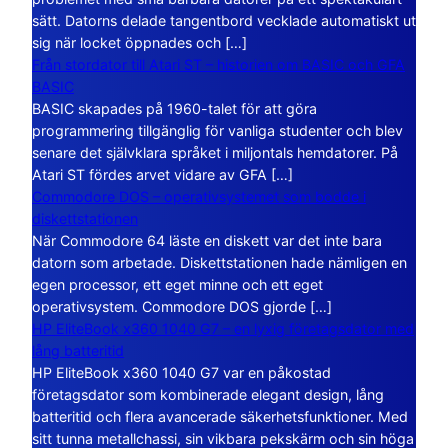
sätt. Datorns delade tangentbord vecklade automatiskt ut
sig när locket öppnades och […]
Från stordator till Atari ST – historien om BASIC och GFA
BASIC
BASIC skapades på 1960-talet för att göra
programmering tillgänglig för vanliga studenter och blev
senare det självklara språket i miljontals hemdatorer. På
Atari ST fördes arvet vidare av GFA […]
Commodore DOS – operativsystemet som bodde i
diskettstationen
När Commodore 64 läste en diskett var det inte bara
datorn som arbetade. Diskettstationen hade nämligen en
egen processor, ett eget minne och ett eget
operativsystem. Commodore DOS gjorde […]
HP EliteBook x360 1040 G7 – en lyxig företagsdator med
lång batteritid
HP EliteBook x360 1040 G7 var en påkostad
företagsdator som kombinerade elegant design, lång
batteritid och flera avancerade säkerhetsfunktioner. Med
sitt tunna metallchassi, sin vikbara pekskärm och sin höga