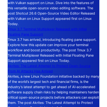
with Vulkan support on Linux. Dive into the features of
this versatile open-source video editing software. The
post Shotcut 26.6 Open-Source Video Editor Released
with Vulkan on Linux Support appeared first on Linux
Today.
Tmux 3.7 Terminal Multiplexer Released with Initial
Floating Pane Support
Tmux 3.7 has arrived, introducing floating pane support.
Explore how this update can improve your terminal
workflow and boost productivity. The post Tmux 3.7
Terminal Multiplexer Released with Initial Floating Pane
Support appeared first on Linux Today.
Akrites: The Latest Attempt to Protect Open-Source
From AI Attacks Has Arrived
Akrites, a new Linux Foundation initiative backed by many
of the world’s largest tech and financial firms, is the
industry’s latest attempt to get ahead of AI‑accelerated
software supply chain risks by helping maintainers harden
critical open-source projects before attackers can exploit
them. The post Akrites: The Latest Attempt to Protect