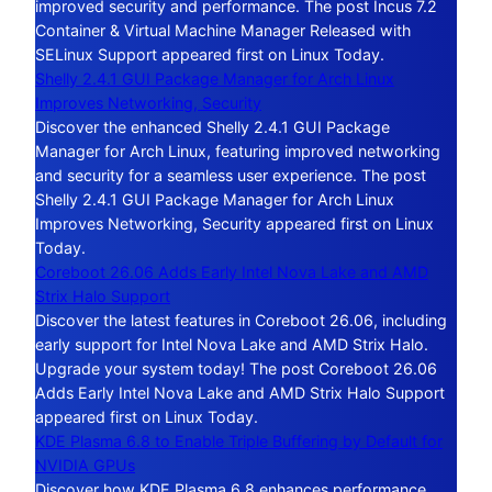
improved security and performance. The post Incus 7.2
Container & Virtual Machine Manager Released with
SELinux Support appeared first on Linux Today.
Shelly 2.4.1 GUI Package Manager for Arch Linux
Improves Networking, Security
Discover the enhanced Shelly 2.4.1 GUI Package
Manager for Arch Linux, featuring improved networking
and security for a seamless user experience. The post
Shelly 2.4.1 GUI Package Manager for Arch Linux
Improves Networking, Security appeared first on Linux
Today.
Coreboot 26.06 Adds Early Intel Nova Lake and AMD
Strix Halo Support
Discover the latest features in Coreboot 26.06, including
early support for Intel Nova Lake and AMD Strix Halo.
Upgrade your system today! The post Coreboot 26.06
Adds Early Intel Nova Lake and AMD Strix Halo Support
appeared first on Linux Today.
KDE Plasma 6.8 to Enable Triple Buffering by Default for
NVIDIA GPUs
Discover how KDE Plasma 6.8 enhances performance