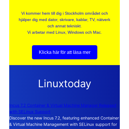
Vi kommer hem till dig i Stockholm området och
hjälper dig med dator, skrivare, kablar, TV, nätverk
och annat tekniskt.
Vi arbetar med Linux, Windows och Mac.
Klicka här för att läsa mer
Linuxtoday
Incus 7.2 Container & Virtual Machine Manager Released
with SELinux Support
Discover the new Incus 7.2, featuring enhanced Container
& Virtual Machine Management with SELinux support for