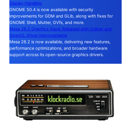
Display Handling
GNOME 50.4 is now available with security
improvements for GDM and GLib, along with fixes for
GNOME Shell, Mutter, GVfs, and more.
Mesa 26.2 Graphics Stack Released with Vulkan and
OpenGL Driver Improvements
Mesa 26.2 is now available, delivering new features,
performance optimizations, and broader hardware
support across its open-source graphics drivers.