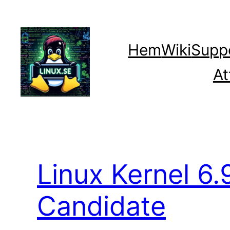
Hoppa
till
innehåll
Hem
Wiki
Supp
At
Linux Kernel 6.
Candidate