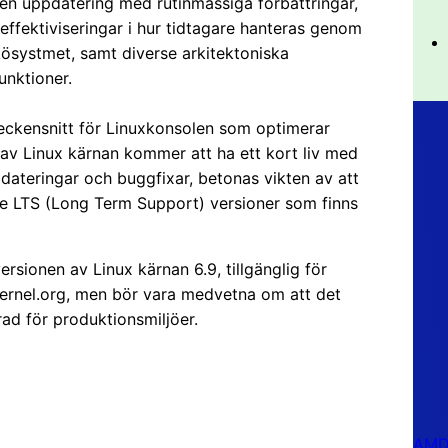
en uppdatering med rutinmässiga förbättringar,
 effektiviseringar i hur tidtagare hanteras genom
kösystmet, samt diverse arkitektoniska
unktioner.
 teckensnitt för Linuxkonsolen som optimerar
av Linux kärnan kommer att ha ett kort liv med
ateringar och buggfixar, betonas vikten av att
de LTS (Long Term Support) versioner som finns
sionen av Linux kärnan 6.9, tillgänglig för
 kernel.org, men bör vara medvetna om att det
d för produktionsmiljöer.
AMD 