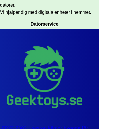
datorer.
Vi hjälper dig med digitala enheter i hemmet.
Datorservice
EPYC 7302 – sexton kärnor byggda för