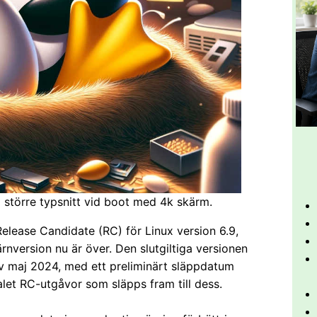
 a större typsnitt vid boot med 4k skärm.
Release Candidate (RC) för Linux version 6.9,
ärnversion nu är över. Den slutgiltiga versionen
n av maj 2024, med ett preliminärt släppdatum
alet RC-utgåvor som släpps fram till dess.