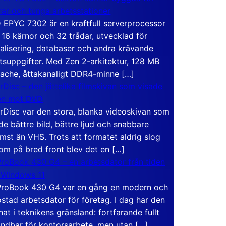
rar och tunga arbetsstationer
EPYC 7302 är en kraftfull serverprocessor
16 kärnor och 32 trådar, utvecklad för
ualisering, databaser och andra krävande
tsuppgifter. Med Zen 2-arkitektur, 128 MB
ache, åttakanaligt DDR4-minne […]
rDisc – den jättelika filmskivan som visade
en mot DVD
rDisc var den stora, blanka videoskivan som
de bättre bild, bättre ljud och snabbare
mst än VHS. Trots att formatet aldrig slog
om på bred front blev det en […]
roBook 430 G4 – en arbetsdator från tiden
 Windows 11
roBook 430 G4 var en gång en modern och
stad arbetsdator för företag. I dag har den
at i teknikens gränsland: fortfarande fullt
ndbar för kontorsarbete, men utan […]