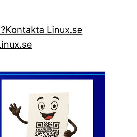
x?
Kontakta Linux.se
inux.se