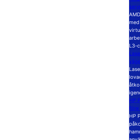
serv
AMD 
med 
virt
arbe
L3-c
Lase
väg
Lase
lova
åtko
igen
HP P
före
HP P
påko
hamn
anvä