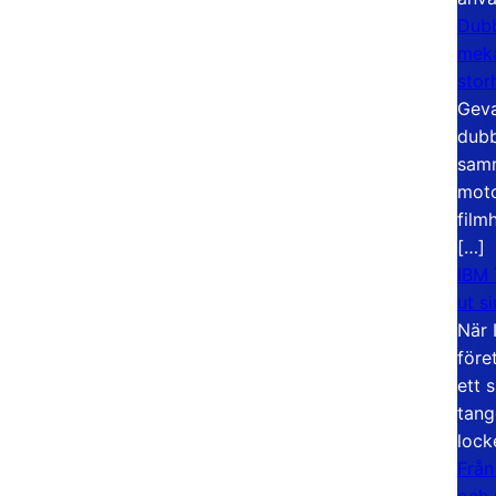
Dubb
meka
stor
Geva
dubb
samm
moto
film
[…]
IBM 
ut s
När 
före
ett 
tang
lock
Från
och