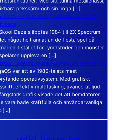
rhetsfunktioner. Med sitt tunna metallchassi,
vikbara pekskärm och sin höga […]
l Daze – spelet som gjorde skolan till ett
t kaos
Skool Daze släpptes 1984 till ZX Spectrum
det något helt annat än de flesta spel på
naden. I stället för rymdstrider och monster
 spelaren uppleva en […]
aOS – operativsystemet som var före sin tid
aOS var ett av 1980-talets mest
rytande operativsystem. Med grafiskt
ssnitt, effektiv multitasking, avancerat ljud
färgstark grafik visade det att hemdatorer
e vara både kraftfulla och användarvänliga
t […]
wiki.linux.se