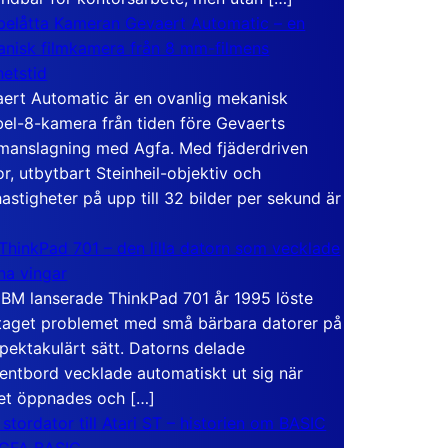
elåtta Kameran Gevaert Automatic – en
nisk filmkamera från 8 mm-filmens
hetstid
ert Automatic är en ovanlig mekanisk
el-8-kamera från tiden före Gevaerts
anslagning med Agfa. Med fjäderdriven
r, utbytbart Steinheil-objektiv och
hastigheter på upp till 32 bilder per sekund är
ThinkPad 701 – den lilla datorn som vecklade
ina vingar
IBM lanserade ThinkPad 701 år 1995 löste
taget problemet med små bärbara datorer på
spektakulärt sätt. Datorns delade
entbord vecklade automatiskt ut sig när
et öppnades och […]
 stordator till Atari ST – historien om BASIC
 GFA BASIC