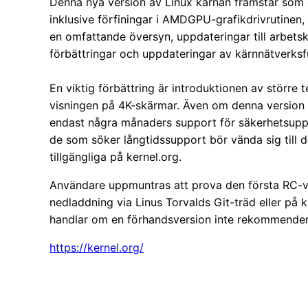
Denna nya version av Linux kärnan framstår som 
inklusive förfiningar i AMDGPU-grafikdrivrutinen,
en omfattande översyn, uppdateringar till arbets
förbättringar och uppdateringar av kärnnätverksf
En viktig förbättring är introduktionen av större
visningen på 4K-skärmar. Även om denna version 
endast några månaders support för säkerhetsuppd
de som söker långtidssupport bör vända sig till 
tillgängliga på kernel.org.
Användare uppmuntras att prova den första RC-ver
nedladdning via Linus Torvalds Git-träd eller på
handlar om en förhandsversion inte rekommendera
https://kernel.org/