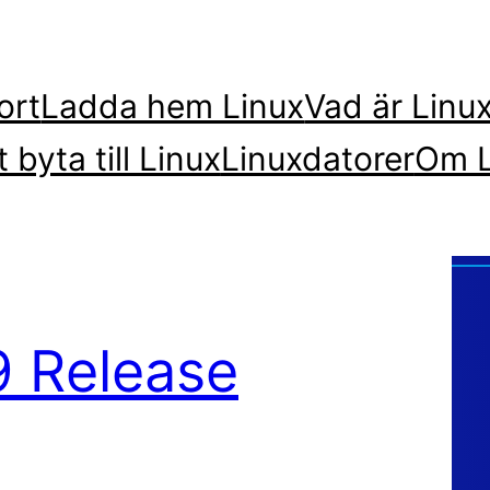
ort
Ladda hem Linux
Vad är Linu
t byta till Linux
Linuxdatorer
Om L
9 Release