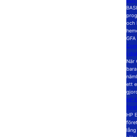
BASI
prog
och 
hemd
GFA
Com
i di
När 
bara
näml
ett 
gjor
HP E
före
HP E
före
lång