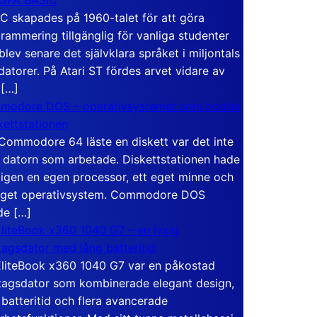
C skapades på 1960-talet för att göra
rammering tillgänglig för vanliga studenter
blev senare det självklara språket i miljontals
atorer. På Atari ST fördes arvet vidare av
 […]
modore DOS – operativsystemet som bodde
skettstationen
Commodore 64 läste en diskett var det inte
 datorn som arbetade. Diskettstationen hade
igen en egen processor, ett eget minne och
eget operativsystem. Commodore DOS
de […]
liteBook x360 1040 G7 – en lyxig
tagsdator med lång batteritid
liteBook x360 1040 G7 var en påkostad
tagsdator som kombinerade elegant design,
 batteritid och flera avancerade