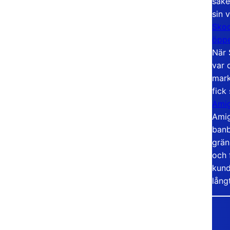
säke
sin 
Skoo
öppe
När 
var 
mark
fick
Amig
Amig
banb
grän
och 
kund
lång