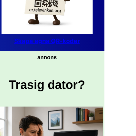
Skapa egna QR-koder
annons
Trasig dator?