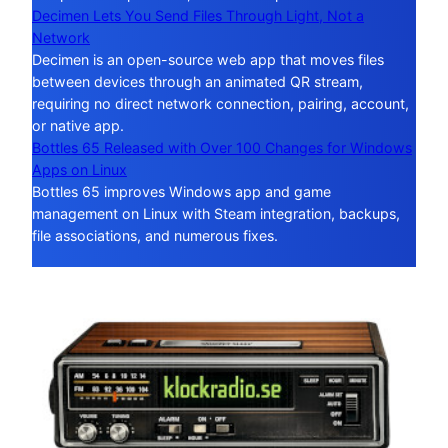
Decimen Lets You Send Files Through Light, Not a
Network
Decimen is an open-source web app that moves files
between devices through an animated QR stream,
requiring no direct network connection, pairing, account,
or native app.
Bottles 65 Released with Over 100 Changes for Windows
Apps on Linux
Bottles 65 improves Windows app and game
management on Linux with Steam integration, backups,
file associations, and numerous fixes.