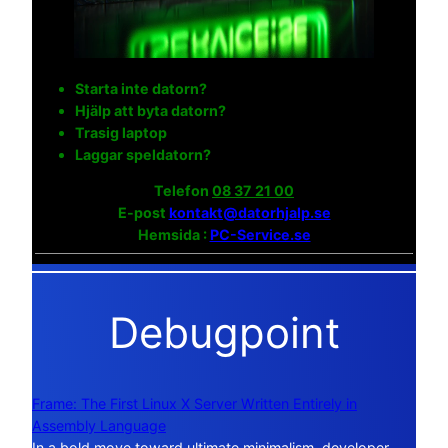
Starta inte datorn?
Hjälp att byta datorn?
Trasig laptop
Laggar speldatorn?
Telefon
08 37 21 00
E-post
kontakt@datorhjalp.se
Hemsida :
PC-Service.se
Debugpoint
Frame: The First Linux X Server Written Entirely in
Assembly Language
In a bold move toward ultimate minimalism, developer