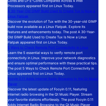
Cores and LP E-Cores Compared Across 4 Intel
Processors appeared first on Linux Today.
A 30-Year-Old GIMP Build Used to Create Tux Is Now a
Linux Flatpak
Discover the evolution of Tux with the 30-year-old GIMP
build now available as a Linux Flatpak. Explore its
features and enhancements today. The post A 30-Year-
Old GIMP Build Used to Create Tux Is Now a Linux
Flatpak appeared first on Linux Today.
5 Ways to Check Remote Port Connectivity in Linux
Learn the 5 essential ways to verify remote port
connectivity in Linux. Improve your network diagnostics
and ensure optimal performance with these practical tips.
The post 5 Ways to Check Remote Port Connectivity in
Linux appeared first on Linux Today.
Fooyin 0.11 Adds Internet Radio Browsing to the Qt Music
Player
Discover the latest update of Fooyin 0.11, featuring
Internet radio browsing in the Qt Music Player. Stream
your favorite stations effortlessly. The post Fooyin 0.11
Adds Internet Radio Browsing to the Qt Music Player