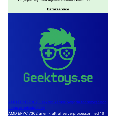
Datorservice
AMD EPYC 7302 – sexton kärnor byggda för servrar och
tunga arbetsstationer
AMD EPYC 7302 är en kraftfull serverprocessor med 16