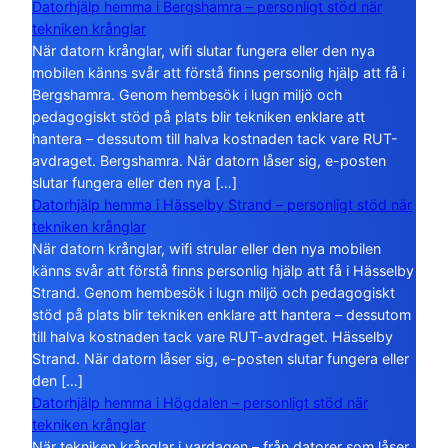
Datorhjälp hemma i Bergshamra – personligt stöd när
tekniken krånglar
När datorn krånglar, wifi slutar fungera eller den nya
mobilen känns svår att förstå finns personlig hjälp att få i
Bergshamra. Genom hembesök i lugn miljö och
pedagogiskt stöd på plats blir tekniken enklare att
hantera – dessutom till halva kostnaden tack vare RUT-
avdraget. Bergshamra. När datorn låser sig, e-posten
slutar fungera eller den nya […]
Datorhjälp hemma i Hässelby Strand – personligt stöd när
tekniken krånglar
När datorn krånglar, wifi strular eller den nya mobilen
känns svår att förstå finns personlig hjälp att få i Hässelby
Strand. Genom hembesök i lugn miljö och pedagogiskt
stöd på plats blir tekniken enklare att hantera – dessutom
till halva kostnaden tack vare RUT-avdraget. Hässelby
Strand. När datorn låser sig, e-posten slutar fungera eller
den […]
Datorhjälp hemma i Högdalen – personligt stöd när
tekniken krånglar
När tekniken krånglar i vardagen – från datorer som låser