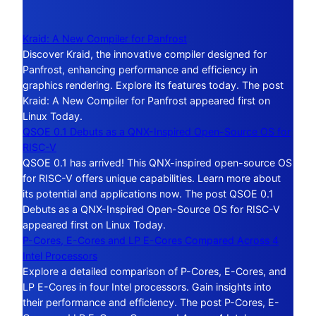
Kraid: A New Compiler for Panfrost
Discover Kraid, the innovative compiler designed for
Panfrost, enhancing performance and efficiency in
graphics rendering. Explore its features today. The post
Kraid: A New Compiler for Panfrost appeared first on
Linux Today.
QSOE 0.1 Debuts as a QNX-Inspired Open-Source OS for
RISC-V
QSOE 0.1 has arrived! This QNX-inspired open-source OS
for RISC-V offers unique capabilities. Learn more about
its potential and applications now. The post QSOE 0.1
Debuts as a QNX-Inspired Open-Source OS for RISC-V
appeared first on Linux Today.
P-Cores, E-Cores and LP E-Cores Compared Across 4
Intel Processors
Explore a detailed comparison of P-Cores, E-Cores, and
LP E-Cores in four Intel processors. Gain insights into
their performance and efficiency. The post P-Cores, E-