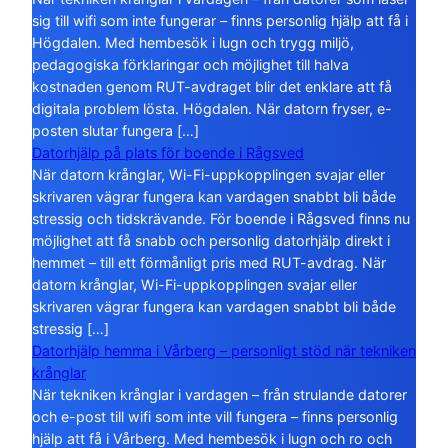
sig till wifi som inte fungerar – finns personlig hjälp att få i
Högdalen. Med hembesök i lugn och trygg miljö,
pedagogiska förklaringar och möjlighet till halva
kostnaden genom RUT-avdraget blir det enklare att få
digitala problem lösta. Högdalen. När datorn fryser, e-
posten slutar fungera […]
Datorhjälp på plats för boende i Rågsved
När datorn krånglar, Wi-Fi-uppkopplingen svajar eller
skrivaren vägrar fungera kan vardagen snabbt bli både
stressig och tidskrävande. För boende i Rågsved finns nu
möjlighet att få snabb och personlig datorhjälp direkt i
hemmet – till ett förmånligt pris med RUT-avdrag. När
datorn krånglar, Wi-Fi-uppkopplingen svajar eller
skrivaren vägrar fungera kan vardagen snabbt bli både
stressig […]
Datorhjälp hemma i Vårberg – personligt stöd när tekniken
krånglar
När tekniken krånglar i vardagen – från strulande datorer
och e-post till wifi som inte vill fungera – finns personlig
hjälp att få i Vårberg. Med hembesök i lugn och ro och