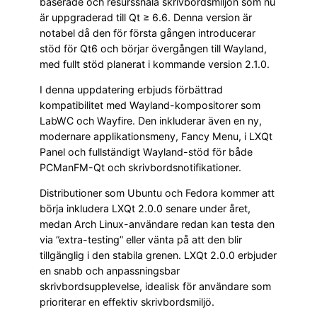
baserade och resurssnåla skrivbordsmiljön som nu
är uppgraderad till Qt ≥ 6.6. Denna version är
notabel då den för första gången introducerar
stöd för Qt6 och börjar övergången till Wayland,
med fullt stöd planerat i kommande version 2.1.0.
I denna uppdatering erbjuds förbättrad
kompatibilitet med Wayland-kompositorer som
LabWC och Wayfire. Den inkluderar även en ny,
modernare applikationsmeny, Fancy Menu, i LXQt
Panel och fullständigt Wayland-stöd för både
PCManFM-Qt och skrivbordsnotifikationer.
Distributioner som Ubuntu och Fedora kommer att
börja inkludera LXQt 2.0.0 senare under året,
medan Arch Linux-användare redan kan testa den
via ”extra-testing” eller vänta på att den blir
tillgänglig i den stabila grenen. LXQt 2.0.0 erbjuder
en snabb och anpassningsbar
skrivbordsupplevelse, idealisk för användare som
prioriterar en effektiv skrivbordsmiljö.