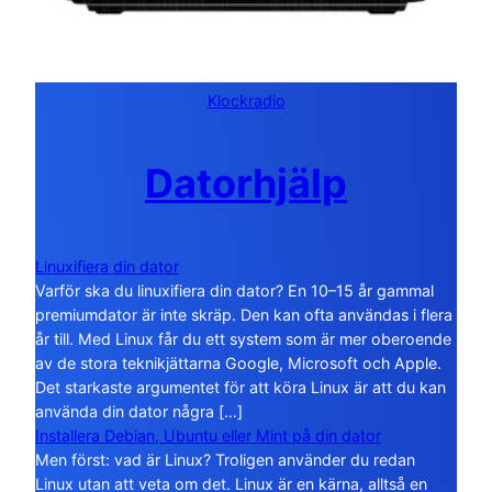
Klockradio
Datorhjälp
Linuxifiera din dator
Varför ska du linuxifiera din dator? En 10–15 år gammal
premiumdator är inte skräp. Den kan ofta användas i flera
år till. Med Linux får du ett system som är mer oberoende
av de stora teknikjättarna Google, Microsoft och Apple.
Det starkaste argumentet för att köra Linux är att du kan
använda din dator några […]
Installera Debian, Ubuntu eller Mint på din dator
Men först: vad är Linux? Troligen använder du redan
Linux utan att veta om det. Linux är en kärna, alltså en