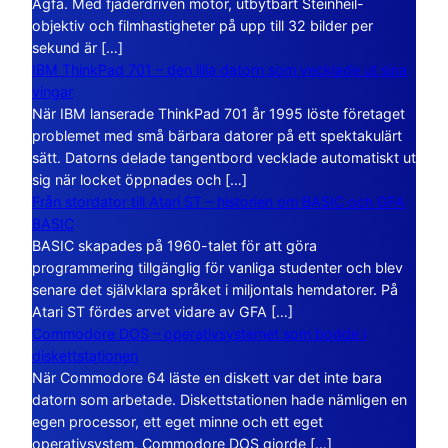
Agfa. Med fjäderdriven motor, utbytbart Steinheil-
objektiv och filmhastigheter på upp till 32 bilder per
sekund är […]
IBM ThinkPad 701 – den lilla datorn som vecklade ut sina
vingar
När IBM lanserade ThinkPad 701 år 1995 löste företaget
problemet med små bärbara datorer på ett spektakulärt
sätt. Datorns delade tangentbord vecklade automatiskt ut
sig när locket öppnades och […]
Från stordator till Atari ST – historien om BASIC och GFA
BASIC
BASIC skapades på 1960-talet för att göra
programmering tillgänglig för vanliga studenter och blev
senare det självklara språket i miljontals hemdatorer. På
Atari ST fördes arvet vidare av GFA […]
Commodore DOS – operativsystemet som bodde i
diskettstationen
När Commodore 64 läste en diskett var det inte bara
datorn som arbetade. Diskettstationen hade nämligen en
egen processor, ett eget minne och ett eget
operativsystem. Commodore DOS gjorde […]