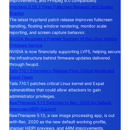
improvements, and FFmpeg 9.0 compatibility.
Hyprland 0.56.2 Fixes Fullscreen Behavior and Screen
Sharing
The latest Hyprland patch release improves fullscreen
handling, floating window rendering, monitor scale
reporting, and screen capture behavior.
NVIDIA Becomes a Premier Sponsor of the Linux Vendor
Firmware Service
NVIDIA is now financially supporting LVFS, helping secure
the infrastructure behind firmware updates delivered
through fwupd.
Tails 7.10.1 Emergency Release Fixes Critical Kernel and
Expat Flaws
Tails 7.10.1 patches critical Linux kernel and Expat
vulnerabilities that could allow attackers to gain
administrator privileges.
RawTherapee 5.13 Switches to Rec. 2020 by Default,
Improves HiDPI Support
RawTherapee 5.13, a raw image processing app, is out
with Rec. 2020 as the new default working profile,
sharper HiDPI previews, and ARM improvements.