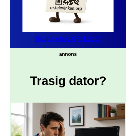
Skapa egna QR-koder
annons
Trasig dator?