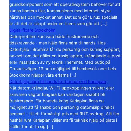
grundkomponent som ett operativsystem behöver för att
kunna hantera filer, kommunicera med internet, styra
hårdvara och mycket annat. Det som gör Linux speciellt
är att det är släppt under en licens som gör att […]
Digital fixare Stockholm
Datorproblem kan vara både frustrerande och
tidskrävande – men hjälp finns nära till hands. Hos
Datorhjälp i Bromma får du personlig och kunnig support,
oavsett om det gäller en trasig laptop, krånglande e-post
eller installation av ny teknik i hemmet. Med butik på
Orrspelsvägen 13 och möjlighet till hembesök över hela
Stockholm hjälper våra erfarna […]
Datorhjälp nära till hands för boende vid Karlaplan
När datorn krånglar, Wi-Fi-uppkopplingen sviktar eller
skrivaren vägrar fungera kan vardagen snabbt bli
frustrerande. För boende kring Karlaplan finns nu
möjlighet att få snabb och personlig datorhjälp direkt i
hemmet – till ett förmånligt pris med RUT-avdrag. Allt fler
hushåll runt Karlaplan väljer att få teknisk hjälp på plats i
stället för att ta sig […]