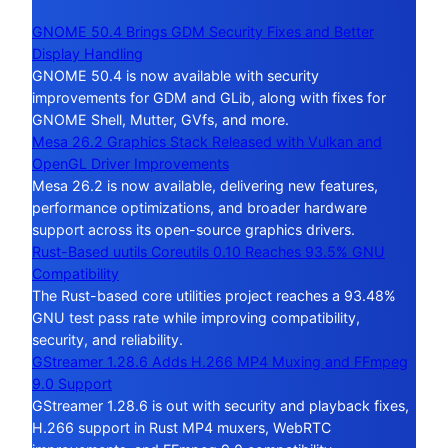
GNOME 50.4 Brings GDM Security Fixes and Better
Display Handling
GNOME 50.4 is now available with security
improvements for GDM and GLib, along with fixes for
GNOME Shell, Mutter, GVfs, and more.
Mesa 26.2 Graphics Stack Released with Vulkan and
OpenGL Driver Improvements
Mesa 26.2 is now available, delivering new features,
performance optimizations, and broader hardware
support across its open-source graphics drivers.
Rust-Based uutils Coreutils 0.10 Reaches 93.5% GNU
Compatibility
The Rust-based core utilities project reaches a 93.48%
GNU test pass rate while improving compatibility,
security, and reliability.
GStreamer 1.28.6 Adds H.266 MP4 Muxing and FFmpeg
9.0 Support
GStreamer 1.28.6 is out with security and playback fixes,
H.266 support in Rust MP4 muxers, WebRTC