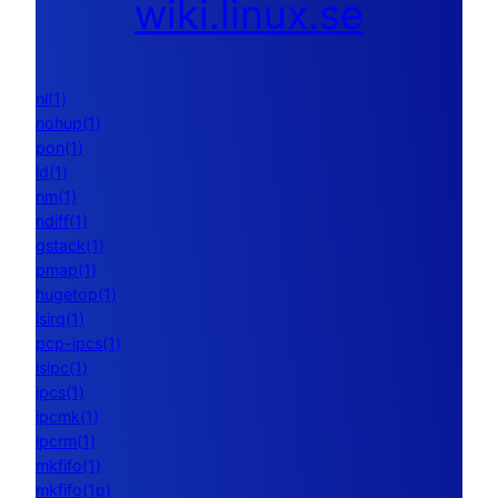
wiki.linux.se
nl(1)
nohup(1)
pon(1)
ld(1)
nm(1)
ndiff(1)
gstack(1)
pmap(1)
hugetop(1)
lsirq(1)
pcp-ipcs(1)
lsipc(1)
ipcs(1)
ipcmk(1)
ipcrm(1)
mkfifo(1)
mkfifo(1p)