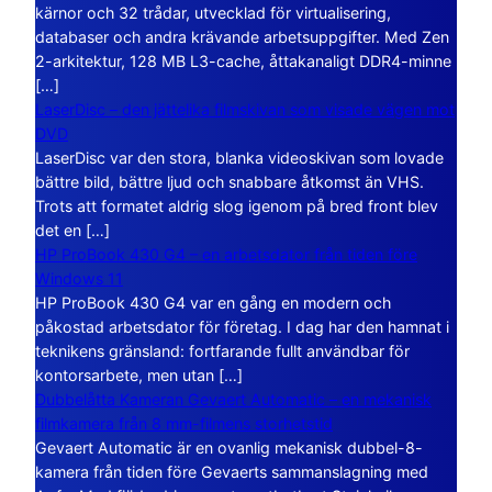
kärnor och 32 trådar, utvecklad för virtualisering,
databaser och andra krävande arbetsuppgifter. Med Zen
2-arkitektur, 128 MB L3-cache, åttakanaligt DDR4-minne
[…]
LaserDisc – den jättelika filmskivan som visade vägen mot
DVD
LaserDisc var den stora, blanka videoskivan som lovade
bättre bild, bättre ljud och snabbare åtkomst än VHS.
Trots att formatet aldrig slog igenom på bred front blev
det en […]
HP ProBook 430 G4 – en arbetsdator från tiden före
Windows 11
HP ProBook 430 G4 var en gång en modern och
påkostad arbetsdator för företag. I dag har den hamnat i
teknikens gränsland: fortfarande fullt användbar för
kontorsarbete, men utan […]
Dubbelåtta Kameran Gevaert Automatic – en mekanisk
filmkamera från 8 mm-filmens storhetstid
Gevaert Automatic är en ovanlig mekanisk dubbel-8-
kamera från tiden före Gevaerts sammanslagning med