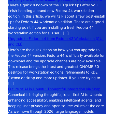
Here’s a quick rundown of the 10 quick tips after you
finish installing a brand new Fedora 44 workstation
edition. In this article, we will talk about a few post-install
tips for Fedora 44 workstation edition. These are a good
starting point if you are installing a fresh Fedora 44
workstation edition for all user… […]
Upgrade to Fedora 44 from Fedora 43 Workstation (GUI
and CLI)
Here’s are the quick steps on how you can upgrade to
the Fedora 44 version. Fedora 44 is officially available for
download and the upgrade channels are now available.
This release brings the latest and greatest GNOME 50
desktop for workstation editions, refinements to KDE
Plasma desktop and more updates. If you are trying to…
[…]
Future of AI in Ubuntu: Thoughtful Integration via Snap
Canonical is bringing thoughtful, local-first AI to Ubuntu –
enhancing accessibility, enabling intelligent agents, and
keeping user privacy and open source values at the core.
As we move through 2026, large language models