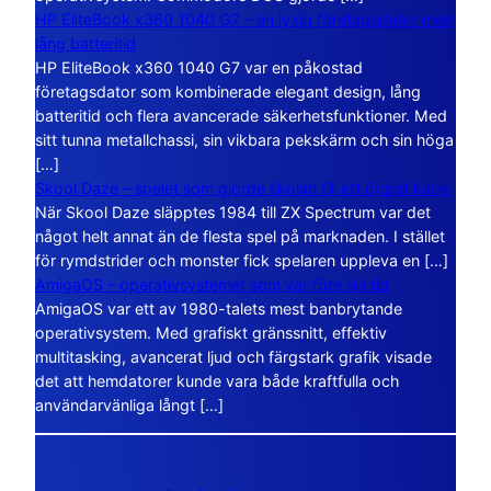
HP EliteBook x360 1040 G7 – en lyxig företagsdator med
lång batteritid
HP EliteBook x360 1040 G7 var en påkostad
företagsdator som kombinerade elegant design, lång
batteritid och flera avancerade säkerhetsfunktioner. Med
sitt tunna metallchassi, sin vikbara pekskärm och sin höga
[…]
Skool Daze – spelet som gjorde skolan till ett öppet kaos
När Skool Daze släpptes 1984 till ZX Spectrum var det
något helt annat än de flesta spel på marknaden. I stället
för rymdstrider och monster fick spelaren uppleva en […]
AmigaOS – operativsystemet som var före sin tid
AmigaOS var ett av 1980-talets mest banbrytande
operativsystem. Med grafiskt gränssnitt, effektiv
multitasking, avancerat ljud och färgstark grafik visade
det att hemdatorer kunde vara både kraftfulla och
användarvänliga långt […]