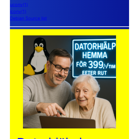
uconv(1)
iconv(1)
Debian Source list