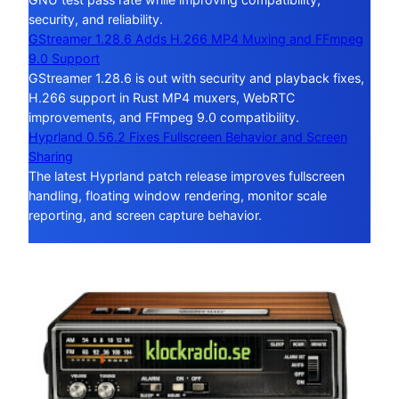
security, and reliability.
GStreamer 1.28.6 Adds H.266 MP4 Muxing and FFmpeg
9.0 Support
GStreamer 1.28.6 is out with security and playback fixes,
H.266 support in Rust MP4 muxers, WebRTC
improvements, and FFmpeg 9.0 compatibility.
Hyprland 0.56.2 Fixes Fullscreen Behavior and Screen
Sharing
The latest Hyprland patch release improves fullscreen
handling, floating window rendering, monitor scale
reporting, and screen capture behavior.