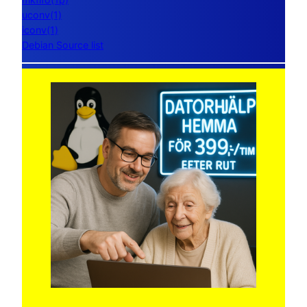
uconv(1)
iconv(1)
Debian Source list