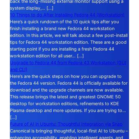
back the long-missing external monitor support using a
system display,… […]
10 Things to do After Installing Fedora 44 (Workstation)
Here’s a quick rundown of the 10 quick tips after you
finish installing a brand new Fedora 44 workstation
edition. In this article, we will talk about a few post-install
tips for Fedora 44 workstation edition. These are a good
starting point if you are installing a fresh Fedora 44
workstation edition for all user… […]
Upgrade to Fedora 44 from Fedora 43 Workstation (GUI
and CLI)
Here’s are the quick steps on how you can upgrade to
the Fedora 44 version. Fedora 44 is officially available for
download and the upgrade channels are now available.
This release brings the latest and greatest GNOME 50
desktop for workstation editions, refinements to KDE
Plasma desktop and more updates. If you are trying to…
[…]
Future of AI in Ubuntu: Thoughtful Integration via Snap
Canonical is bringing thoughtful, local-first AI to Ubuntu –
enhancing accessibility, enabling intelligent agents, and