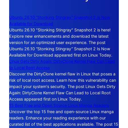
Ubuntu 26.10 “Stonking Stingray” Snapshot 2 Is Now
Available for Download
Ubuntu 26.10 "Stonking Stingray" Snapshot 2 is here!
Explore new enhancements and download the latest
version for an optimized user experience. The post
Ubuntu 26.10 “Stonking Stingray” Snapshot 2 Is Now
Available for Download appeared first on Linux Today.
Linux Gets Dirty Again: DirtyClone Kernel Flaw Can Lead
to Local Root Access
Discover the DirtyClone kernel flaw in Linux that poses a
risk of local root access. Learn how this vulnerability can
impact your system's security. The post Linux Gets Dirty
Again: DirtyClone Kernel Flaw Can Lead to Local Root
Access appeared first on Linux Today.
15 Best Free and Open Source Linux Manga Readers
Uncover the top 15 free and open-source Linux manga
readers. Enhance your reading experience with our
curated list of the best applications available. The post 15