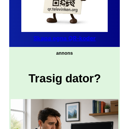
Skapa egna QR-koder
annons
Trasig dator?