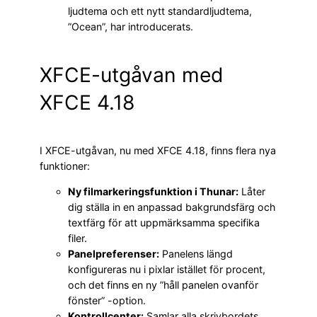
ljudtema och ett nytt standardljudtema,
”Ocean”, har introducerats.
XFCE-utgåvan med
XFCE 4.18
I XFCE-utgåvan, nu med XFCE 4.18, finns flera nya
funktioner:
Ny filmarkeringsfunktion i Thunar:
Låter
dig ställa in en anpassad bakgrundsfärg och
textfärg för att uppmärksamma specifika
filer.
Panelpreferenser:
Panelens längd
konfigureras nu i pixlar istället för procent,
och det finns en ny ”håll panelen ovanför
fönster” -option.
Kontrollcenter:
Samlar alla skrivbordets