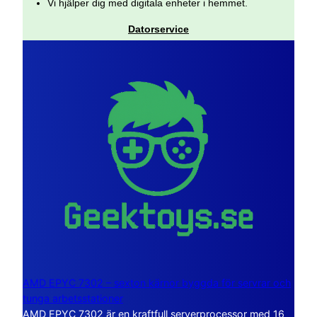
Vi hjälper dig med digitala enheter i hemmet.
Datorservice
AMD EPYC 7302 – sexton kärnor byggda för servrar och
tunga arbetsstationer
AMD EPYC 7302 är en kraftfull serverprocessor med 16