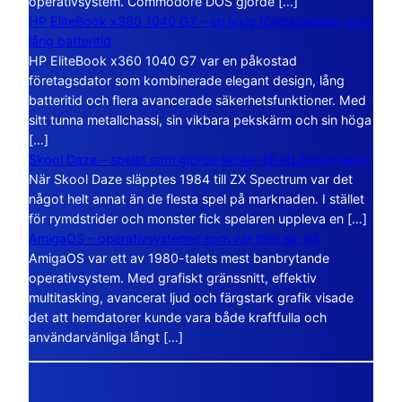
operativsystem. Commodore DOS gjorde […]
HP EliteBook x360 1040 G7 – en lyxig företagsdator med
lång batteritid
HP EliteBook x360 1040 G7 var en påkostad
företagsdator som kombinerade elegant design, lång
batteritid och flera avancerade säkerhetsfunktioner. Med
sitt tunna metallchassi, sin vikbara pekskärm och sin höga
[…]
Skool Daze – spelet som gjorde skolan till ett öppet kaos
När Skool Daze släpptes 1984 till ZX Spectrum var det
något helt annat än de flesta spel på marknaden. I stället
för rymdstrider och monster fick spelaren uppleva en […]
AmigaOS – operativsystemet som var före sin tid
AmigaOS var ett av 1980-talets mest banbrytande
operativsystem. Med grafiskt gränssnitt, effektiv
multitasking, avancerat ljud och färgstark grafik visade
det att hemdatorer kunde vara både kraftfulla och
användarvänliga långt […]