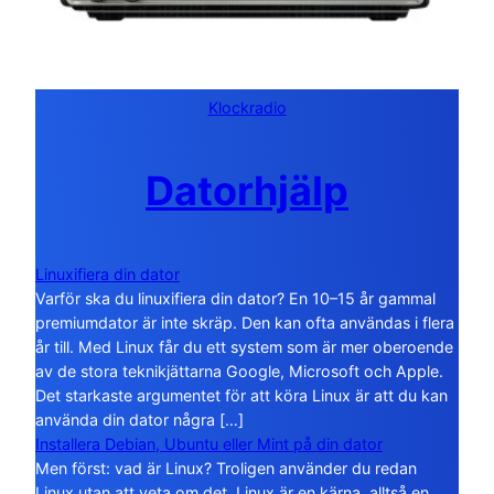
Klockradio
Datorhjälp
Linuxifiera din dator
Varför ska du linuxifiera din dator? En 10–15 år gammal
premiumdator är inte skräp. Den kan ofta användas i flera
år till. Med Linux får du ett system som är mer oberoende
av de stora teknikjättarna Google, Microsoft och Apple.
Det starkaste argumentet för att köra Linux är att du kan
använda din dator några […]
Installera Debian, Ubuntu eller Mint på din dator
Men först: vad är Linux? Troligen använder du redan
Linux utan att veta om det. Linux är en kärna, alltså en