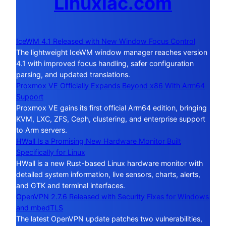
Linuxiac.com
IceWM 4.1 Released with New Window Focus Control
The lightweight IceWM window manager reaches version
4.1 with improved focus handling, safer configuration
parsing, and updated translations.
Proxmox VE Officially Expands Beyond x86 With Arm64
Support
Proxmox VE gains its first official Arm64 edition, bringing
KVM, LXC, ZFS, Ceph, clustering, and enterprise support
to Arm servers.
HWall Is a Promising New Hardware Monitor Built
Specifically for Linux
HWall is a new Rust-based Linux hardware monitor with
detailed system information, live sensors, charts, alerts,
and GTK and terminal interfaces.
OpenVPN 2.7.6 Released with Security Fixes for Windows
and mbedTLS
The latest OpenVPN update patches two vulnerabilities,