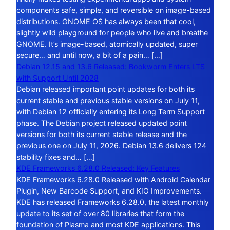
components safe, simple, and reversible on image-based
distributions. GNOME OS has always been that cool,
slightly wild playground for people who live and breathe
GNOME. It’s image-based, atomically updated, super
secure… and until now, a bit of a pain… […]
Debian 12.15 and 13.6 Released: Bookworm Enters LTS
with Support Until 2028
Debian released important point updates for both its
current stable and previous stable versions on July 11,
with Debian 12 officially entering its Long Term Support
phase. The Debian project released updated point
versions for both its current stable release and the
previous one on July 11, 2026. Debian 13.6 delivers 124
stability fixes and… […]
KDE Frameworks 6.28.0 Released: Key Features
KDE Frameworks 6.28.0 Released with Android Calendar
Plugin, New Barcode Support, and KIO Improvements.
KDE has released Frameworks 6.28.0, the latest monthly
update to its set of over 80 libraries that form the
foundation of Plasma and most KDE applications. This