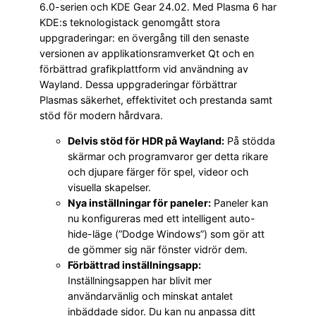
6.0-serien och KDE Gear 24.02. Med Plasma 6 har
KDE:s teknologistack genomgått stora
uppgraderingar: en övergång till den senaste
versionen av applikationsramverket Qt och en
förbättrad grafikplattform vid användning av
Wayland. Dessa uppgraderingar förbättrar
Plasmas säkerhet, effektivitet och prestanda samt
stöd för modern hårdvara.
Delvis stöd för HDR på Wayland:
På stödda
skärmar och programvaror ger detta rikare
och djupare färger för spel, videor och
visuella skapelser.
Nya inställningar för paneler:
Paneler kan
nu konfigureras med ett intelligent auto-
hide-läge (”Dodge Windows”) som gör att
de gömmer sig när fönster vidrör dem.
Förbättrad inställningsapp:
Inställningsappen har blivit mer
användarvänlig och minskat antalet
inbäddade sidor. Du kan nu anpassa ditt