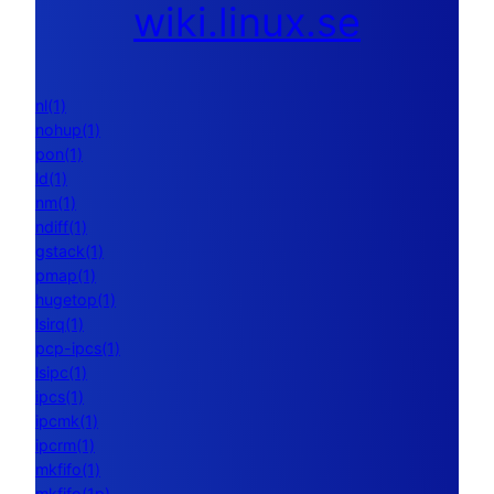
wiki.linux.se
nl(1)
nohup(1)
pon(1)
ld(1)
nm(1)
ndiff(1)
gstack(1)
pmap(1)
hugetop(1)
lsirq(1)
pcp-ipcs(1)
lsipc(1)
ipcs(1)
ipcmk(1)
ipcrm(1)
mkfifo(1)
mkfifo(1p)