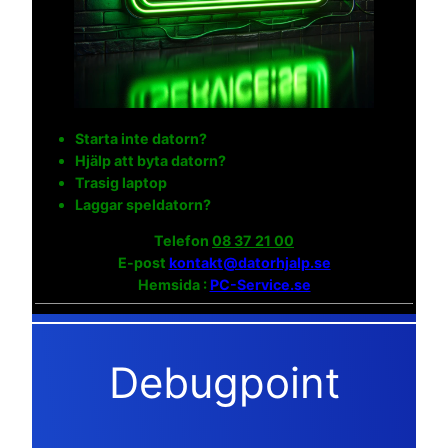
Starta inte datorn?
Hjälp att byta datorn?
Trasig laptop
Laggar speldatorn?
Telefon
08 37 21 00
E-post
kontakt@datorhjalp.se
Hemsida :
PC-Service.se
Debugpoint