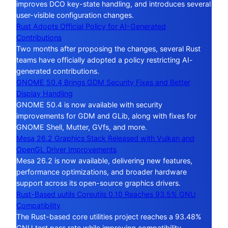
improves DCO key-state handling, and introduces several
user-visible configuration changes.
Rust Adopts Official Policy for AI-Generated
Contributions
Two months after proposing the changes, several Rust
teams have officially adopted a policy restricting AI-
generated contributions.
GNOME 50.4 Brings GDM Security Fixes and Better
Display Handling
GNOME 50.4 is now available with security
improvements for GDM and GLib, along with fixes for
GNOME Shell, Mutter, GVfs, and more.
Mesa 26.2 Graphics Stack Released with Vulkan and
OpenGL Driver Improvements
Mesa 26.2 is now available, delivering new features,
performance optimizations, and broader hardware
support across its open-source graphics drivers.
Rust-Based uutils Coreutils 0.10 Reaches 93.5% GNU
Compatibility
The Rust-based core utilities project reaches a 93.48%
GNU test pass rate while improving compatibility,