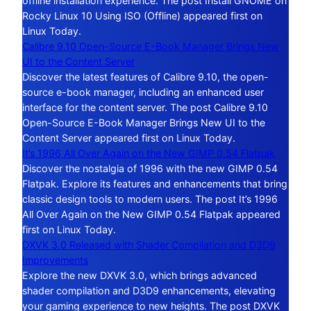
offline installation experience. The post Install GNOME on
Rocky Linux 10 Using ISO (Offline) appeared first on
Linux Today.
Calibre 9.10 Open-Source E-Book Manager Brings New
UI to the Content Server
Discover the latest features of Calibre 9.10, the open-
source e-book manager, including an enhanced user
interface for the content server. The post Calibre 9.10
Open-Source E-Book Manager Brings New UI to the
Content Server appeared first on Linux Today.
It’s 1996 All Over Again on the New GIMP 0.54 Flatpak
Discover the nostalgia of 1996 with the new GIMP 0.54
Flatpak. Explore its features and enhancements that bring
classic design tools to modern users. The post It’s 1996
All Over Again on the New GIMP 0.54 Flatpak appeared
first on Linux Today.
DXVK 3.0 Released with Shader Compilation and D3D9
Improvements
Explore the new DXVK 3.0, which brings advanced
shader compilation and D3D9 enhancements, elevating
your gaming experience to new heights. The post DXVK