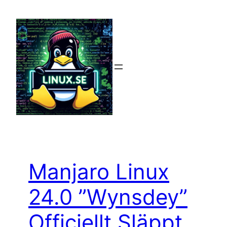
Hoppa
till
innehåll
Manjaro Linux
24.0 ”Wynsdey”
Officiellt Släppt