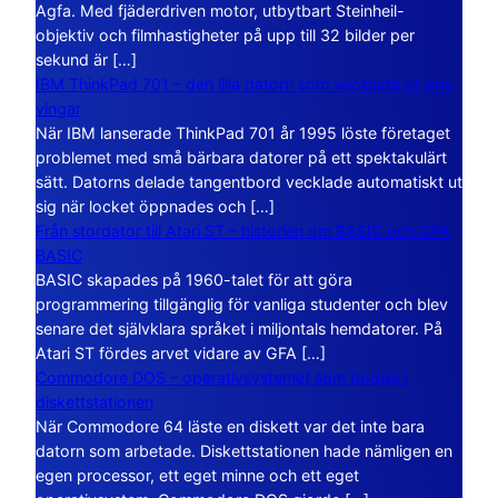
Agfa. Med fjäderdriven motor, utbytbart Steinheil-
objektiv och filmhastigheter på upp till 32 bilder per
sekund är […]
IBM ThinkPad 701 – den lilla datorn som vecklade ut sina
vingar
När IBM lanserade ThinkPad 701 år 1995 löste företaget
problemet med små bärbara datorer på ett spektakulärt
sätt. Datorns delade tangentbord vecklade automatiskt ut
sig när locket öppnades och […]
Från stordator till Atari ST – historien om BASIC och GFA
BASIC
BASIC skapades på 1960-talet för att göra
programmering tillgänglig för vanliga studenter och blev
senare det självklara språket i miljontals hemdatorer. På
Atari ST fördes arvet vidare av GFA […]
Commodore DOS – operativsystemet som bodde i
diskettstationen
När Commodore 64 läste en diskett var det inte bara
datorn som arbetade. Diskettstationen hade nämligen en
egen processor, ett eget minne och ett eget