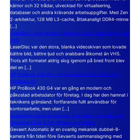
kärnor och 32 trådar, utvecklad för virtualisering,
databaser och andra krävande arbetsuppgifter. Med Zen
2-arkitektur, 128 MB L3-cache, åttakanaligt DDR4-minne
[…]
LaserDisc – den jättelika filmskivan som visade vägen mot
DVD
LaserDisc var den stora, blanka videoskivan som lovade
bättre bild, bättre ljud och snabbare åtkomst än VHS.
Trots att formatet aldrig slog igenom på bred front blev
det en […]
HP ProBook 430 G4 – en arbetsdator från tiden före
Windows 11
HP ProBook 430 G4 var en gång en modern och
påkostad arbetsdator för företag. I dag har den hamnat i
teknikens gränsland: fortfarande fullt användbar för
kontorsarbete, men utan […]
Dubbelåtta Kameran Gevaert Automatic – en mekanisk
filmkamera från 8 mm-filmens storhetstid
Gevaert Automatic är en ovanlig mekanisk dubbel-8-
kamera från tiden före Gevaerts sammanslagning med