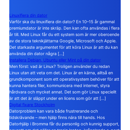
Linuxifiera din dator
Varför ska du linuxifiera din dator? En 10–15 år gammal
premiumdator är inte skräp. Den kan ofta användas i flera
år till. Med Linux får du ett system som är mer oberoende
av de stora teknikjättarna Google, Microsoft och Apple.
Det starkaste argumentet för att köra Linux är att du kan
använda din dator några […]
Installera Debian, Ubuntu eller Mint på din dator
Men först: vad är Linux? Troligen använder du redan
Linux utan att veta om det. Linux är en kärna, alltså en
grundkomponent som ett operativsystem behöver för att
kunna hantera filer, kommunicera med internet, styra
hårdvara och mycket annat. Det som gör Linux speciellt
är att det är släppt under en licens som gör att […]
Digital fixare Stockholm
Datorproblem kan vara både frustrerande och
tidskrävande – men hjälp finns nära till hands. Hos
Datorhjälp i Bromma får du personlig och kunnig support,