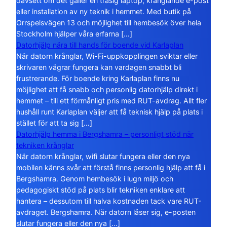
oavsett om det gäller en trasig laptop, krånglande e-post
eller installation av ny teknik i hemmet. Med butik på
Orrspelsvägen 13 och möjlighet till hembesök över hela
Stockholm hjälper våra erfarna […]
Datorhjälp nära till hands för boende vid Karlaplan
När datorn krånglar, Wi-Fi-uppkopplingen sviktar eller
skrivaren vägrar fungera kan vardagen snabbt bli
frustrerande. För boende kring Karlaplan finns nu
möjlighet att få snabb och personlig datorhjälp direkt i
hemmet – till ett förmånligt pris med RUT-avdrag. Allt fler
hushåll runt Karlaplan väljer att få teknisk hjälp på plats i
stället för att ta sig […]
Datorhjälp hemma i Bergshamra – personligt stöd när
tekniken krånglar
När datorn krånglar, wifi slutar fungera eller den nya
mobilen känns svår att förstå finns personlig hjälp att få i
Bergshamra. Genom hembesök i lugn miljö och
pedagogiskt stöd på plats blir tekniken enklare att
hantera – dessutom till halva kostnaden tack vare RUT-
avdraget. Bergshamra. När datorn låser sig, e-posten
slutar fungera eller den nya […]