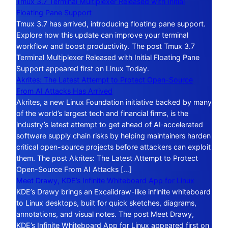
Tmux 3.7 Terminal Multiplexer Released with Initial
Floating Pane Support
Tmux 3.7 has arrived, introducing floating pane support.
Explore how this update can improve your terminal
workflow and boost productivity. The post Tmux 3.7
Terminal Multiplexer Released with Initial Floating Pane
Support appeared first on Linux Today.
Akrites: The Latest Attempt to Protect Open-Source
From AI Attacks Has Arrived
Akrites, a new Linux Foundation initiative backed by many
of the world’s largest tech and financial firms, is the
industry’s latest attempt to get ahead of AI‑accelerated
software supply chain risks by helping maintainers harden
critical open-source projects before attackers can exploit
them. The post Akrites: The Latest Attempt to Protect
Open-Source From AI Attacks […]
Meet Drawy, KDE’s Infinite Whiteboard App for Linux
KDE’s Drawy brings an Excalidraw-like infinite whiteboard
to Linux desktops, built for quick sketches, diagrams,
annotations, and visual notes. The post Meet Drawy,
KDE’s Infinite Whiteboard App for Linux appeared first on