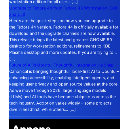
workstation edition for all user… […]
Upgrade to Fedora 44 from Fedora 43 Workstation (GUI
and CLI)
Here’s are the quick steps on how you can upgrade to
the Fedora 44 version. Fedora 44 is officially available for
download and the upgrade channels are now available.
This release brings the latest and greatest GNOME 50
desktop for workstation editions, refinements to KDE
Plasma desktop and more updates. If you are trying to…
[…]
Future of AI in Ubuntu: Thoughtful Integration via Snap
Canonical is bringing thoughtful, local-first AI to Ubuntu –
enhancing accessibility, enabling intelligent agents, and
keeping user privacy and open source values at the core.
As we move through 2026, large language models
(LLMs) and AI tools have become ubiquitous across the
tech industry. Adoption varies widely – some projects
dive in headfirst, while others… […]