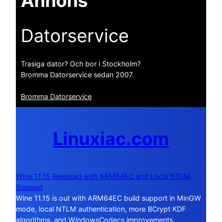
Annons
Datorservice
Trasiga dator? Och bor i Stockholm?
Bromma Datorservice sedan 2007.
Bromma Datorservice
Linuxiac.com
Wine 11.15 Released with ARM64EC and Local NTLM
Support
Wine 11.15 is out with ARM64EC build support in MinGW
mode, local NTLM authentication, more BCrypt KDF
algorithms, and WindowsCodecs improvements.