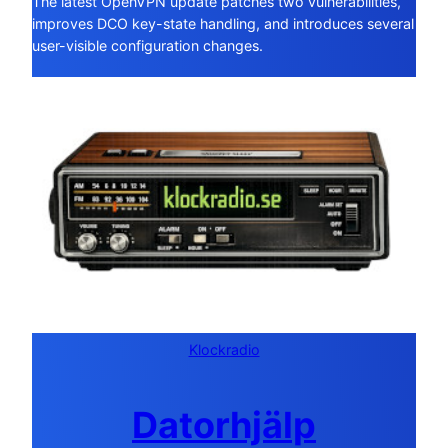
The latest OpenVPN update patches two vulnerabilities,
improves DCO key-state handling, and introduces several
user-visible configuration changes.
Klockradio
Datorhjälp