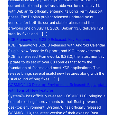
current stable and previous stable versions on July 11,
with Debian 12 officially entering its Long Term Support
phase. The Debian project released updated point
versions for both its current stable release and the
previous one on July 11, 2026. Debian 13.6 delivers 124
stability fixes and… […]
KDE Frameworks 6.28.0 Released: Key Features
KDE Frameworks 6.28.0 Released with Android Calendar
Plugin, New Barcode Support, and KIO Improvements.
KDE has released Frameworks 6.28.0, the latest monthly
update to its set of over 80 libraries that form the
foundation of Plasma and most KDE applications. This
release brings several useful new features along with the
usual round of bug fixes… […]
COSMIC 1.1.0 Desktop Environment Released: Big Update
with Tons of New Features
System76 has officially released COSMIC 1.1.0, bringing a
host of exciting improvements to their Rust-powered
desktop environment. System76 has officially released
COSMIC 1.1.0, the latest version of their exciting Rust-