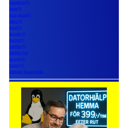
hugetop(1)
lsirq(1)
pcp-ipcs(1)
lsipc(1)
ipcs(1)
ipcmk(1)
ipcrm(1)
mkfifo(1)
mkfifo(1p)
uconv(1)
iconv(1)
Debian Source list