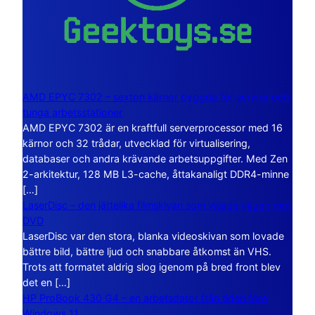
AMD EPYC 7302 – sexton kärnor byggda för servrar och
tunga arbetsstationer
AMD EPYC 7302 är en kraftfull serverprocessor med 16
kärnor och 32 trådar, utvecklad för virtualisering,
databaser och andra krävande arbetsuppgifter. Med Zen
2-arkitektur, 128 MB L3-cache, åttakanaligt DDR4-minne
[…]
LaserDisc – den jättelika filmskivan som visade vägen mot
DVD
LaserDisc var den stora, blanka videoskivan som lovade
bättre bild, bättre ljud och snabbare åtkomst än VHS.
Trots att formatet aldrig slog igenom på bred front blev
det en […]
HP ProBook 430 G4 – en arbetsdator från tiden före
Windows 11