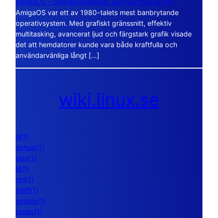
AmigaOS – operativsystemet som var före sin tid
AmigaOS var ett av 1980-talets mest banbrytande
operativsystem. Med grafiskt gränssnitt, effektiv
multitasking, avancerat ljud och färgstark grafik visade
det att hemdatorer kunde vara både kraftfulla och
användarvänliga långt […]
wiki.linux.se
nl(1)
nohup(1)
pon(1)
ld(1)
nm(1)
ndiff(1)
gstack(1)
pmap(1)