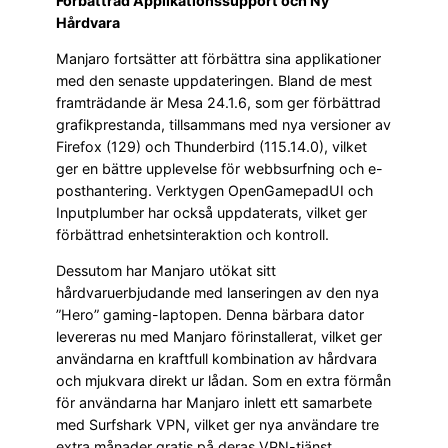
Förbättrad Applikationssupport och Ny
Hårdvara
Manjaro fortsätter att förbättra sina applikationer
med den senaste uppdateringen. Bland de mest
framträdande är Mesa 24.1.6, som ger förbättrad
grafikprestanda, tillsammans med nya versioner av
Firefox (129) och Thunderbird (115.14.0), vilket
ger en bättre upplevelse för webbsurfning och e-
posthantering. Verktygen OpenGamepadUI och
Inputplumber har också uppdaterats, vilket ger
förbättrad enhetsinteraktion och kontroll.
Dessutom har Manjaro utökat sitt
hårdvaruerbjudande med lanseringen av den nya
”Hero” gaming-laptopen. Denna bärbara dator
levereras nu med Manjaro förinstallerat, vilket ger
användarna en kraftfull kombination av hårdvara
och mjukvara direkt ur lådan. Som en extra förmån
för användarna har Manjaro inlett ett samarbete
med Surfshark VPN, vilket ger nya användare tre
extra månader gratis på deras VPN-tjänst.