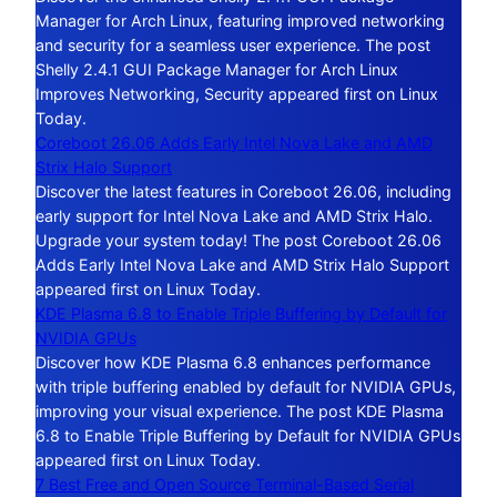
Manager for Arch Linux, featuring improved networking
and security for a seamless user experience. The post
Shelly 2.4.1 GUI Package Manager for Arch Linux
Improves Networking, Security appeared first on Linux
Today.
Coreboot 26.06 Adds Early Intel Nova Lake and AMD
Strix Halo Support
Discover the latest features in Coreboot 26.06, including
early support for Intel Nova Lake and AMD Strix Halo.
Upgrade your system today! The post Coreboot 26.06
Adds Early Intel Nova Lake and AMD Strix Halo Support
appeared first on Linux Today.
KDE Plasma 6.8 to Enable Triple Buffering by Default for
NVIDIA GPUs
Discover how KDE Plasma 6.8 enhances performance
with triple buffering enabled by default for NVIDIA GPUs,
improving your visual experience. The post KDE Plasma
6.8 to Enable Triple Buffering by Default for NVIDIA GPUs
appeared first on Linux Today.
7 Best Free and Open Source Terminal-Based Serial