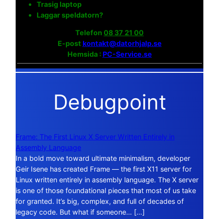
Trasig laptop
Laggar speldatorn?
Telefon
08 37 21 00
E-post
kontakt@datorhjalp.se
Hemsida :
PC-Service.se
Debugpoint
Frame: The First Linux X Server Written Entirely in
Assembly Language
In a bold move toward ultimate minimalism, developer
Geir Isene has created Frame — the first X11 server for
Linux written entirely in assembly language. The X server
is one of those foundational pieces that most of us take
for granted. It’s big, complex, and full of decades of
legacy code. But what if someone… […]