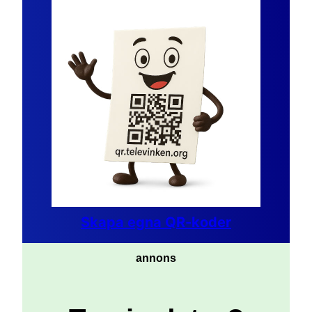
Skapa egna QR-koder
annons