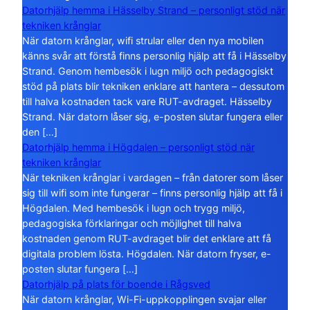
Datorhjälp hemma i Hässelby Strand – personligt stöd när
tekniken krånglar
När datorn krånglar, wifi strular eller den nya mobilen
känns svår att förstå finns personlig hjälp att få i Hässelby
Strand. Genom hembesök i lugn miljö och pedagogiskt
stöd på plats blir tekniken enklare att hantera – dessutom
till halva kostnaden tack vare RUT-avdraget. Hässelby
Strand. När datorn låser sig, e-posten slutar fungera eller
den […]
Datorhjälp hemma i Högdalen – personligt stöd när
tekniken krånglar
När tekniken krånglar i vardagen – från datorer som låser
sig till wifi som inte fungerar – finns personlig hjälp att få i
Högdalen. Med hembesök i lugn och trygg miljö,
pedagogiska förklaringar och möjlighet till halva
kostnaden genom RUT-avdraget blir det enklare att få
digitala problem lösta. Högdalen. När datorn fryser, e-
posten slutar fungera […]
Datorhjälp på plats för boende i Rågsved
När datorn krånglar, Wi-Fi-uppkopplingen svajar eller