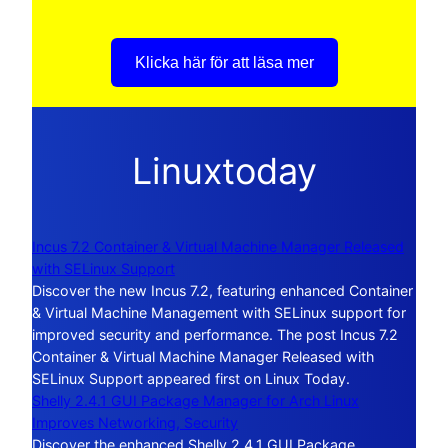
Klicka här för att läsa mer
Linuxtoday
Incus 7.2 Container & Virtual Machine Manager Released
with SELinux Support
Discover the new Incus 7.2, featuring enhanced Container
& Virtual Machine Management with SELinux support for
improved security and performance. The post Incus 7.2
Container & Virtual Machine Manager Released with
SELinux Support appeared first on Linux Today.
Shelly 2.4.1 GUI Package Manager for Arch Linux
Improves Networking, Security
Discover the enhanced Shelly 2.4.1 GUI Package