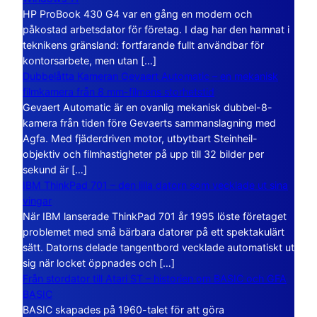
HP ProBook 430 G4 var en gång en modern och
påkostad arbetsdator för företag. I dag har den hamnat i
teknikens gränsland: fortfarande fullt användbar för
kontorsarbete, men utan […]
Dubbelåtta Kameran Gevaert Automatic – en mekanisk
filmkamera från 8 mm-filmens storhetstid
Gevaert Automatic är en ovanlig mekanisk dubbel-8-
kamera från tiden före Gevaerts sammanslagning med
Agfa. Med fjäderdriven motor, utbytbart Steinheil-
objektiv och filmhastigheter på upp till 32 bilder per
sekund är […]
IBM ThinkPad 701 – den lilla datorn som vecklade ut sina
vingar
När IBM lanserade ThinkPad 701 år 1995 löste företaget
problemet med små bärbara datorer på ett spektakulärt
sätt. Datorns delade tangentbord vecklade automatiskt ut
sig när locket öppnades och […]
Från stordator till Atari ST – historien om BASIC och GFA
BASIC
BASIC skapades på 1960-talet för att göra