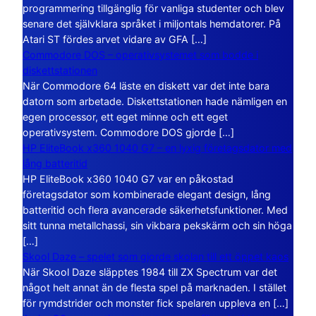
programmering tillgänglig för vanliga studenter och blev
senare det självklara språket i miljontals hemdatorer. På
Atari ST fördes arvet vidare av GFA […]
Commodore DOS – operativsystemet som bodde i
diskettstationen
När Commodore 64 läste en diskett var det inte bara
datorn som arbetade. Diskettstationen hade nämligen en
egen processor, ett eget minne och ett eget
operativsystem. Commodore DOS gjorde […]
HP EliteBook x360 1040 G7 – en lyxig företagsdator med
lång batteritid
HP EliteBook x360 1040 G7 var en påkostad
företagsdator som kombinerade elegant design, lång
batteritid och flera avancerade säkerhetsfunktioner. Med
sitt tunna metallchassi, sin vikbara pekskärm och sin höga
[…]
Skool Daze – spelet som gjorde skolan till ett öppet kaos
När Skool Daze släpptes 1984 till ZX Spectrum var det
något helt annat än de flesta spel på marknaden. I stället
för rymdstrider och monster fick spelaren uppleva en […]