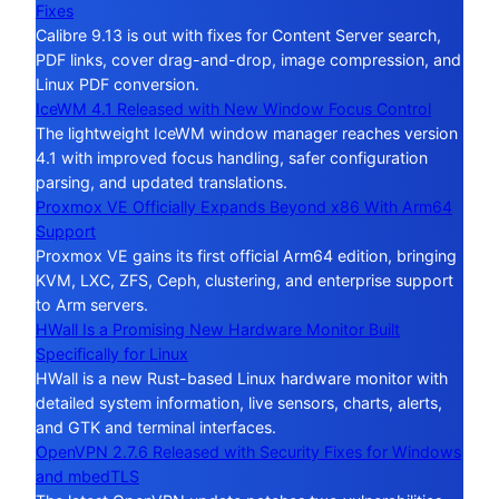
Fixes
Calibre 9.13 is out with fixes for Content Server search,
PDF links, cover drag-and-drop, image compression, and
Linux PDF conversion.
IceWM 4.1 Released with New Window Focus Control
The lightweight IceWM window manager reaches version
4.1 with improved focus handling, safer configuration
parsing, and updated translations.
Proxmox VE Officially Expands Beyond x86 With Arm64
Support
Proxmox VE gains its first official Arm64 edition, bringing
KVM, LXC, ZFS, Ceph, clustering, and enterprise support
to Arm servers.
HWall Is a Promising New Hardware Monitor Built
Specifically for Linux
HWall is a new Rust-based Linux hardware monitor with
detailed system information, live sensors, charts, alerts,
and GTK and terminal interfaces.
OpenVPN 2.7.6 Released with Security Fixes for Windows
and mbedTLS