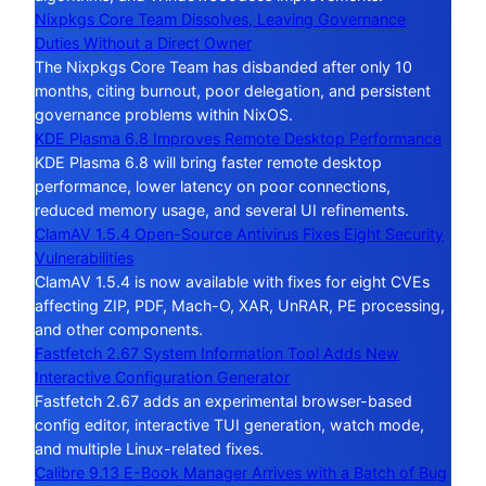
Nixpkgs Core Team Dissolves, Leaving Governance
Duties Without a Direct Owner
The Nixpkgs Core Team has disbanded after only 10
months, citing burnout, poor delegation, and persistent
governance problems within NixOS.
KDE Plasma 6.8 Improves Remote Desktop Performance
KDE Plasma 6.8 will bring faster remote desktop
performance, lower latency on poor connections,
reduced memory usage, and several UI refinements.
ClamAV 1.5.4 Open-Source Antivirus Fixes Eight Security
Vulnerabilities
ClamAV 1.5.4 is now available with fixes for eight CVEs
affecting ZIP, PDF, Mach-O, XAR, UnRAR, PE processing,
and other components.
Fastfetch 2.67 System Information Tool Adds New
Interactive Configuration Generator
Fastfetch 2.67 adds an experimental browser-based
config editor, interactive TUI generation, watch mode,
and multiple Linux-related fixes.
Calibre 9.13 E-Book Manager Arrives with a Batch of Bug