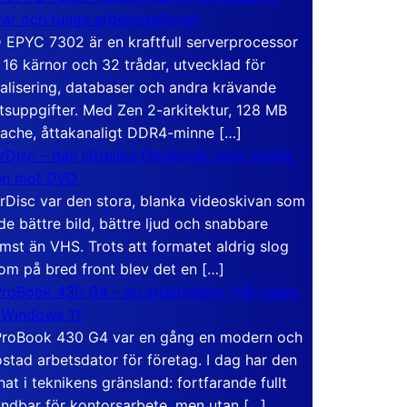
rar och tunga arbetsstationer
EPYC 7302 är en kraftfull serverprocessor
16 kärnor och 32 trådar, utvecklad för
ualisering, databaser och andra krävande
tsuppgifter. Med Zen 2-arkitektur, 128 MB
ache, åttakanaligt DDR4-minne […]
rDisc – den jättelika filmskivan som visade
en mot DVD
rDisc var den stora, blanka videoskivan som
de bättre bild, bättre ljud och snabbare
mst än VHS. Trots att formatet aldrig slog
om på bred front blev det en […]
roBook 430 G4 – en arbetsdator från tiden
 Windows 11
roBook 430 G4 var en gång en modern och
stad arbetsdator för företag. I dag har den
at i teknikens gränsland: fortfarande fullt
ndbar för kontorsarbete, men utan […]