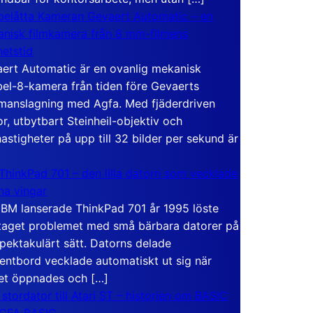
elåtta Kameran Gevaert Automatic – en
nisk filmkamera från 8 mm-filmens
hetstid
ert Automatic är en ovanlig mekanisk
el-8-kamera från tiden före Gevaerts
anslagning med Agfa. Med fjäderdriven
r, utbytbart Steinheil-objektiv och
hastigheter på upp till 32 bilder per sekund är
ThinkPad 701 – den lilla datorn som vecklade
ina vingar
IBM lanserade ThinkPad 701 år 1995 löste
taget problemet med små bärbara datorer på
spektakulärt sätt. Datorns delade
entbord vecklade automatiskt ut sig när
et öppnades och […]
 stordator till Atari ST – historien om BASIC
 GFA BASIC