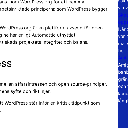
säke
nans inom WordPress.org för att hämma
sin 
rbetsinriktade principerna som WordPress bygger
Skoo
öppe
 WordPress.org är en plattform avsedd för open
När 
gine har enligt Automattic utnyttjat
var 
tt skada projektets integritet och balans.
mark
fick
Amig
ess
Amig
banb
grän
mellan affärsintressen och open source-principer.
och 
ns syfte och riktlinjer.
kund
lång
tt WordPress står inför en kritisk tidpunkt som
.