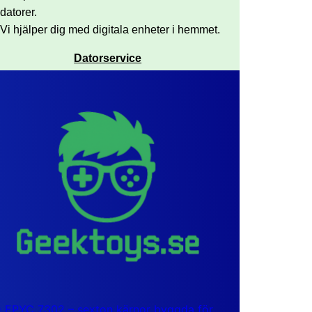
datorer.
Vi hjälper dig med digitala enheter i hemmet.
Datorservice
EPYC 7302 – sexton kärnor byggda för