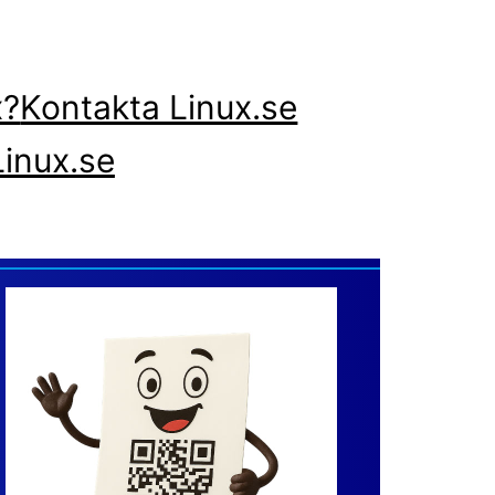
x?
Kontakta Linux.se
inux.se