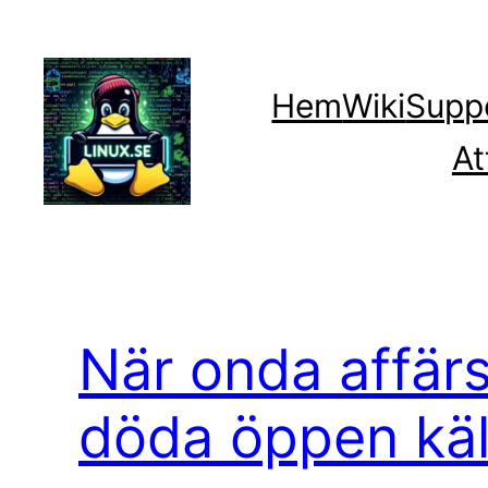
Hoppa
till
innehåll
Hem
Wiki
Supp
At
När onda affärs
döda öppen käl