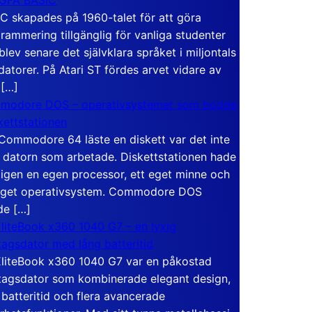
C skapades på 1960-talet för att göra
rammering tillgänglig för vanliga studenter
blev senare det självklara språket i miljontals
atorer. På Atari ST fördes arvet vidare av
 […]
modore DOS – operativsystemet som bodde
skettstationen
Commodore 64 läste en diskett var det inte
 datorn som arbetade. Diskettstationen hade
igen en egen processor, ett eget minne och
eget operativsystem. Commodore DOS
de […]
liteBook x360 1040 G7 – en lyxig
tagsdator med lång batteritid
liteBook x360 1040 G7 var en påkostad
tagsdator som kombinerade elegant design,
 batteritid och flera avancerade