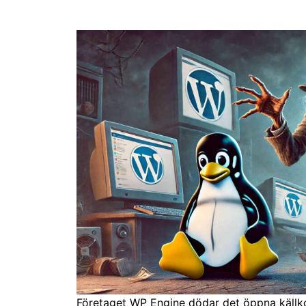
Företaget WP Engine dödar det öppna käll