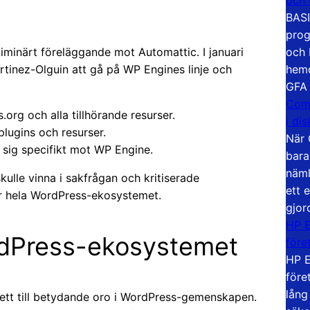
BASI
prog
och 
minärt föreläggande mot Automattic. I januari
hemd
tinez-Olguin att gå på WP Engines linje och
GFA
Com
org och alla tillhörande resurser.
i di
plugins och resurser.
När 
 sig specifikt mot WP Engine.
bara
näml
lle vinna i sakfrågan och kritiserade
ett 
ör hela WordPress-ekosystemet.
gjor
HP E
rdPress-ekosystemet
före
HP E
före
lång
lett till betydande oro i WordPress-gemenskapen.