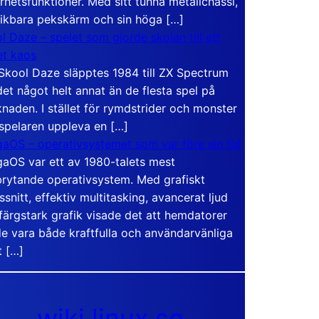
rhetsfunktioner. Med sitt tunna metallchassi,
vikbara pekskärm och sin höga […]
l Daze – spelet som gjorde skolan till ett
t kaos
Skool Daze släpptes 1984 till ZX Spectrum
det något helt annat än de flesta spel på
naden. I stället för rymdstrider och monster
 spelaren uppleva en […]
aOS – operativsystemet som var före sin tid
aOS var ett av 1980-talets mest
rytande operativsystem. Med grafiskt
ssnitt, effektiv multitasking, avancerat ljud
färgstark grafik visade det att hemdatorer
e vara både kraftfulla och användarvänliga
t […]
wiki.linux.se