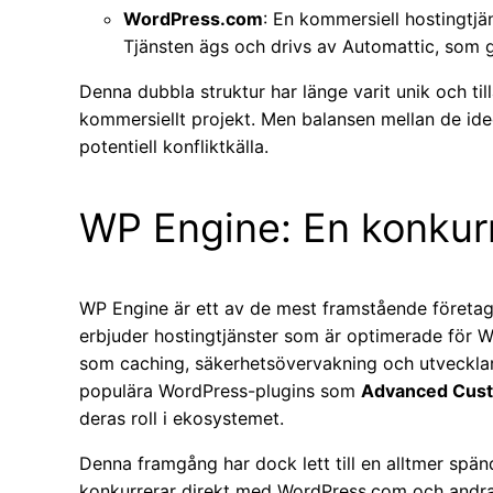
WordPress.com
: En kommersiell hostingtjä
Tjänsten ägs och drivs av Automattic, som
Denna dubbla struktur har länge varit unik och til
kommersiellt projekt. Men balansen mellan de idee
potentiell konfliktkälla.
WP Engine: En konkurr
WP Engine är ett av de mest framstående föret
erbjuder hostingtjänster som är optimerade för 
som caching, säkerhetsövervakning och utvecklar
populära WordPress-plugins som
Advanced Cust
deras roll i ekosystemet.
Denna framgång har dock lett till en alltmer spä
konkurrerar direkt med WordPress.com och andra 