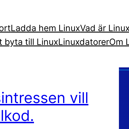
ort
Ladda hem Linux
Vad är Linu
t byta till Linux
Linuxdatorer
Om L
intressen vill
lkod.