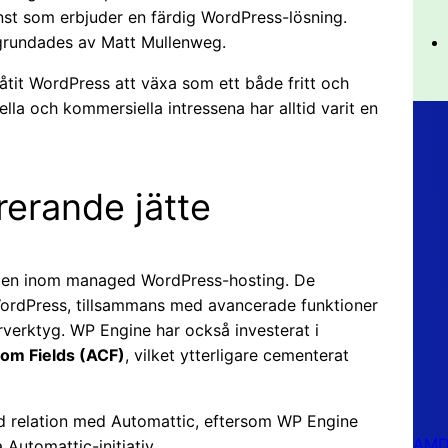
nst som erbjuder en färdig WordPress-lösning.
 grundades av Matt Mullenweg.
låtit WordPress att växa som ett både fritt och
lla och kommersiella intressena har alltid varit en
erande jätte
agen inom managed WordPress-hosting. De
WordPress, tillsammans med avancerade funktioner
verktyg. WP Engine har också investerat i
om Fields (ACF)
, vilket ytterligare cementerat
nd relation med Automattic, eftersom WP Engine
AMD 
Automattic-initiativ.