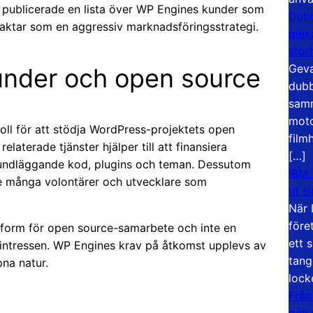
publicerade en lista över WP Engines kunder som
Dubb
etraktar som en aggressiv marknadsföringsstrategi.
meka
stor
Geva
under och open source
dubb
samm
moto
ll för att stödja WordPress-projektets open
film
laterade tjänster hjälper till att finansiera
[…]
rundläggande kod, plugins och teman. Dessutom
IBM 
 de många volontärer och utvecklare som
ut s
När 
före
tform för open source-samarbete och inte en
ett 
 intressen. WP Engines krav på åtkomst upplevs av
tang
na natur.
lock
Från
och