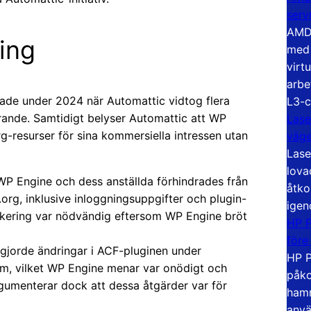
serv
AMD 
ing
med 
virt
arbe
ade under 2024 när Automattic vidtog flera
L3-c
ande. Samtidigt belyser Automattic att WP
Lase
rg-resurser för sina kommersiella intressen utan
väg
Lase
lova
P Engine och dess anställda förhindrades från
åtko
org, inklusive inloggningsuppgifter och plugin-
igen
ckering var nödvändig eftersom WP Engine bröt
HP P
före
gjorde ändringar i ACF-pluginen under
HP P
m, vilket WP Engine menar var onödigt och
påko
gumenterar dock att dessa åtgärder var för
hamn
anvä