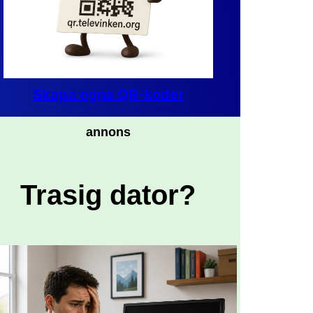
Skapa egna QR-koder
annons
Trasig dator?