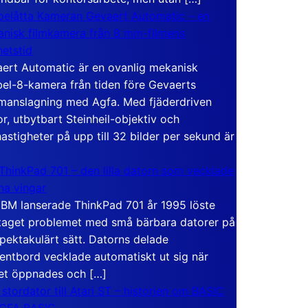
elåtta Kameran Gevaert Automatic – en
nisk filmkamera från 8 mm-filmens
hetstid
ert Automatic är en ovanlig mekanisk
el-8-kamera från tiden före Gevaerts
anslagning med Agfa. Med fjäderdriven
r, utbytbart Steinheil-objektiv och
hastigheter på upp till 32 bilder per sekund är
ThinkPad 701 – den lilla datorn som vecklade
ina vingar
IBM lanserade ThinkPad 701 år 1995 löste
taget problemet med små bärbara datorer på
spektakulärt sätt. Datorns delade
entbord vecklade automatiskt ut sig när
et öppnades och […]
 stordator till Atari ST – historien om BASIC
 GFA BASIC