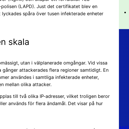
polisen (LAPD). Just det certifikatet blev en
t lyckades spåra över tusen infekterade enheter
en skala
pmässigt, utan i välplanerade omgångar. Vid vissa
ra gånger attackerades flera regioner samtidigt. En
r användes i samtliga infekterade enheter,
n mellan olika attacker.
las till två olika IP-adresser, vilket troligen beror
eller används för flera ändamål. Det visar på hur
AMD 