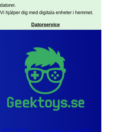
datorer.
Vi hjälper dig med digitala enheter i hemmet.
Datorservice
EPYC 7302 – sexton kärnor byggda för