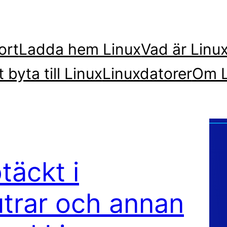
ort
Ladda hem Linux
Vad är Linu
t byta till Linux
Linuxdatorer
Om L
täckt i
trar och annan