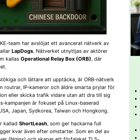
KE-team har avslöjat ett avancerat nätverk av
allar
LapDogs
. Nätverket utnyttjas av aktörer
om kallas
Operational Relay Box (ORB)
, där
et.
r stökiga och lättare att upptäcka, är ORB-nätverk
 routrar, IP-kameror och äldre smarta prylar för
n eller skicka trafik vidare utan att dra till sig
gs-kampanjen är fokuset på Linux-baserad
 i USA, Japan, Sydkorea, Taiwan och Hongkong.
r kallad
ShortLeash
, som ger hackarna full
d ligger kvar även efter omstarter. Som en del av
er (Nginx) och skapar ett förfalskat TLS-