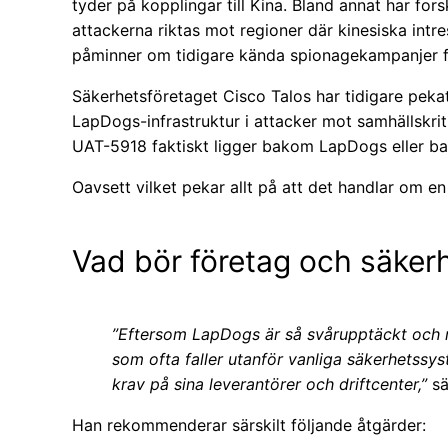
tyder på kopplingar till Kina. Bland annat har fors
attackerna riktas mot regioner där kinesiska intr
påminner om tidigare kända spionagekampanjer f
Säkerhetsföretaget Cisco Talos har tidigare pek
LapDogs-infrastruktur i attacker mot samhällskrit
UAT-5918 faktiskt ligger bakom LapDogs eller bar
Oavsett vilket pekar allt på att det handlar om en
Vad bör företag och säker
”Eftersom LapDogs är så svårupptäckt och rik
som ofta faller utanför vanliga säkerhetssy
krav på sina leverantörer och driftcenter,”
sä
Han rekommenderar särskilt följande åtgärder: