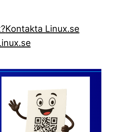
x?
Kontakta Linux.se
inux.se