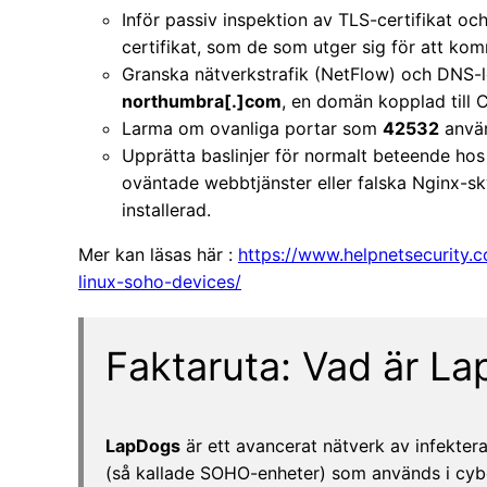
Inför passiv inspektion av TLS-certifikat o
certifikat, som de som utger sig för att ko
Granska nätverkstrafik (NetFlow) och DNS-lo
northumbra[.]com
, en domän kopplad till C
Larma om ovanliga portar som
42532
använ
Upprätta baslinjer för normalt beteende hos 
oväntade webbtjänster eller falska Nginx-sky
installerad.
Mer kan läsas här :
https://www.helpnetsecurity
linux-soho-devices/
Faktaruta: Vad är L
LapDogs
är ett avancerat nätverk av infekte
(så kallade SOHO-enheter) som används i cyb