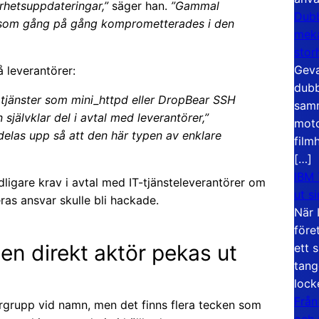
erhetsuppdateringar,”
säger han.
”Gammal
Dubb
, som gång på gång komprometterades i den
meka
stor
Geva
å leverantörer:
dubb
 tjänster som mini_httpd eller DropBear SSH
samm
självklar del i avtal med leverantörer,”
moto
elas upp så att den här typen av enklare
film
[…]
IBM 
dligare krav i avtal med IT-tjänsteleverantörer om
ut s
as ansvar skulle bli hackade.
När 
före
gen direkt aktör pekas ut
ett 
tang
lock
Från
grupp vid namn, men det finns flera tecken som
och