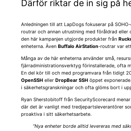
Därför riktar de in sig på
Anledningen till att LapDogs fokuserar på SOHO-en
routrar och annan utrustning med föråldrad eller
den här kampanjen utgjorde produkter från
Ruck
enheterna. Även
Buffalo AirStation
-routrar var et
Många av de här enheterna använder små, resur
fjärradministrationsverktyg förinstallerade, ofta
En del kör till och med programvara från tidigt 20
OpenSSH
eller
DropBear SSH
öppet exponerade. 
i säkerhetsgranskningar och ofta glöms bort i uppd
Ryan Sherstobitoff från SecurityScorecard menar 
där det är vanligt med tredjepartsleverantörer so
proaktiva i sitt säkerhetsarbete.
”Nya enheter borde alltid levereras med säkr