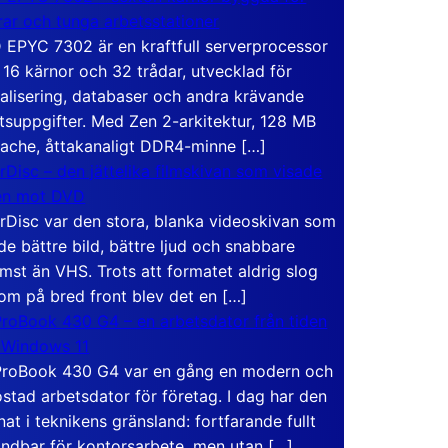
rar och tunga arbetsstationer
EPYC 7302 är en kraftfull serverprocessor
16 kärnor och 32 trådar, utvecklad för
ualisering, databaser och andra krävande
tsuppgifter. Med Zen 2-arkitektur, 128 MB
ache, åttakanaligt DDR4-minne […]
rDisc – den jättelika filmskivan som visade
en mot DVD
rDisc var den stora, blanka videoskivan som
de bättre bild, bättre ljud och snabbare
mst än VHS. Trots att formatet aldrig slog
om på bred front blev det en […]
roBook 430 G4 – en arbetsdator från tiden
 Windows 11
roBook 430 G4 var en gång en modern och
stad arbetsdator för företag. I dag har den
at i teknikens gränsland: fortfarande fullt
ndbar för kontorsarbete, men utan […]