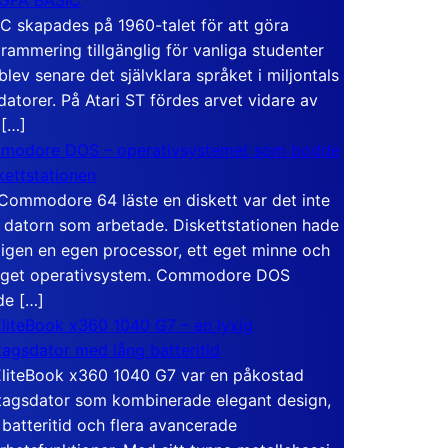
C skapades på 1960-talet för att göra
rammering tillgänglig för vanliga studenter
blev senare det självklara språket i miljontals
atorer. På Atari ST fördes arvet vidare av
 […]
modore DOS – operativsystemet som bodde
skettstationen
Commodore 64 läste en diskett var det inte
 datorn som arbetade. Diskettstationen hade
igen en egen processor, ett eget minne och
eget operativsystem. Commodore DOS
de […]
liteBook x360 1040 G7 – en lyxig
tagsdator med lång batteritid
liteBook x360 1040 G7 var en påkostad
tagsdator som kombinerade elegant design,
 batteritid och flera avancerade