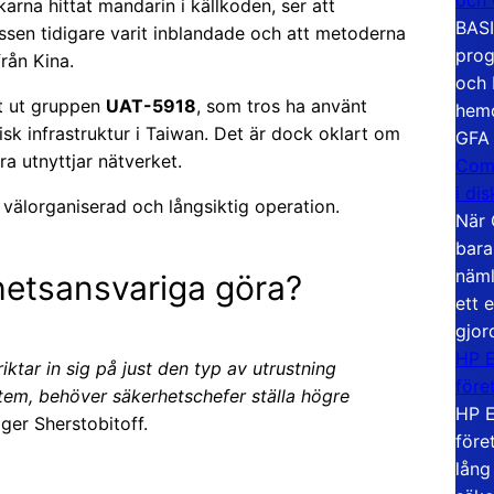
karna hittat mandarin i källkoden, ser att
BASI
essen tidigare varit inblandade och att metoderna
prog
rån Kina.
och 
at ut gruppen
UAT-5918
, som tros ha använt
hemd
isk infrastruktur i Taiwan. Det är dock oklart om
GFA
a utnyttjar nätverket.
Com
i di
 välorganiserad och långsiktig operation.
När 
bara
näml
hetsansvariga göra?
ett 
gjor
HP E
tar in sig på just den typ av utrustning
före
stem, behöver säkerhetschefer ställa högre
HP E
ger Sherstobitoff.
före
lång