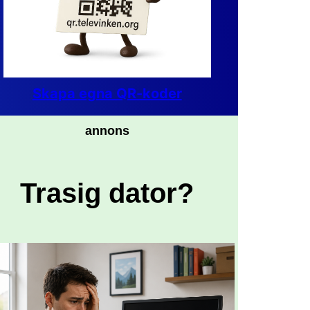
Skapa egna QR-koder
annons
Trasig dator?