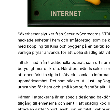
Säkerhetsanalytiker från SecurityScorecards STRI
hackade enheter i hem och småföretag, som de k
med koppling till Kina och bygger på en taktik s
vanliga prylar används för att dölja skadlig aktivit
Till skillnad från traditionella botnät, som ofta ä
betydligt mer diskreta. Här återanvänds saker som
att obemärkt ta sig in i nätverk, samla in informatio
uppmärksamhet. Det som sticker ut i just LapDo
utrustning för hem och små kontor, framför allt
Kärnan i attackerna är en specialdesignad bakdör
tillgång till enheterna och ser till att skadlig ko
attacken sätter ShortLeash upp en falsk webbserv