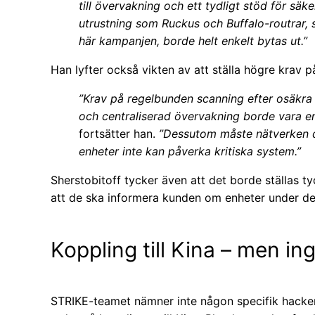
till övervakning och ett tydligt stöd för säk
utrustning som Ruckus och Buffalo-routrar
här kampanjen, borde helt enkelt bytas ut.”
Han lyfter också vikten av att ställa högre krav p
”Krav på regelbunden scanning efter osäkra
och centraliserad övervakning borde vara en 
fortsätter han.
”Dessutom måste nätverken d
enheter inte kan påverka kritiska system.”
Sherstobitoff tycker även att det borde ställas ty
att de ska informera kunden om enheter under der
Koppling till Kina – men in
STRIKE-teamet nämner inte någon specifik hacker