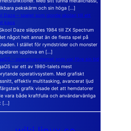
rhetsfunktioner. Med sitt tunna metallchassi,
vikbara pekskärm och sin höga […]
l Daze – spelet som gjorde skolan till ett
t kaos
Skool Daze släpptes 1984 till ZX Spectrum
det något helt annat än de flesta spel på
naden. I stället för rymdstrider och monster
 spelaren uppleva en […]
aOS – operativsystemet som var före sin tid
aOS var ett av 1980-talets mest
rytande operativsystem. Med grafiskt
ssnitt, effektiv multitasking, avancerat ljud
färgstark grafik visade det att hemdatorer
e vara både kraftfulla och användarvänliga
t […]
wiki.linux.se