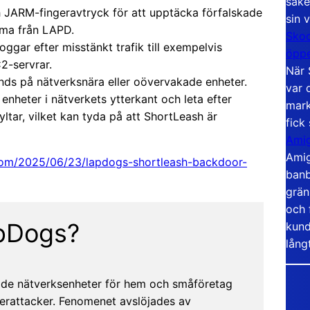
säke
ch JARM-fingeravtryck för att upptäcka förfalskade
sin 
mma från LAPD.
Skoo
ggar efter misstänkt trafik till exempelvis
öppe
2-servrar.
När 
ds på nätverksnära eller oövervakade enheter.
var 
enheter i nätverkets ytterkant och leta efter
mark
ltar, vilket kan tyda på att ShortLeash är
fick
Amig
Amig
.com/2025/06/23/lapdogs-shortleash-backdoor-
banb
grän
och 
apDogs?
kund
lång
rade nätverksenheter för hem och småföretag
erattacker. Fenomenet avslöjades av