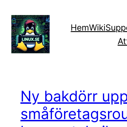
Hoppa
till
innehåll
Hem
Wiki
Supp
At
Ny bakdörr upp
småföretagsrou