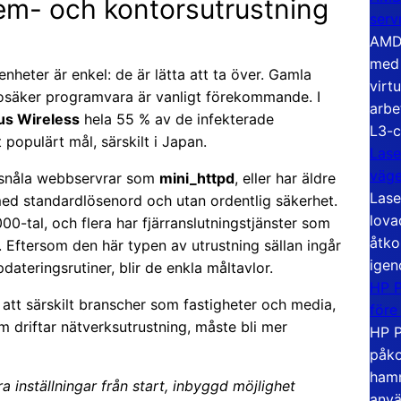
 hem- och kontorsutrustning
serv
AMD 
med 
heter är enkel: de är lätta att ta över. Gamla
virt
 osäker programvara är vanligt förekommande. I
arbe
us Wireless
hela 55 % av de infekterade
L3-c
t populärt mål, särskilt i Japan.
Lase
väg
ssnåla webbservrar som
mini_httpd
, eller har äldre
Lase
 med standardlösenord och utan ordentlig säkerhet.
lova
00-tal, och flera har fjärranslutningstjänster som
åtko
Eftersom den här typen av utrustning sällan ingår
igen
ateringsrutiner, blir de enkla måltavlor.
HP P
att särskilt branscher som fastigheter och media,
före
m driftar nätverksutrustning, måste bli mer
HP P
påko
hamn
a inställningar från start, inbyggd möjlighet
anvä