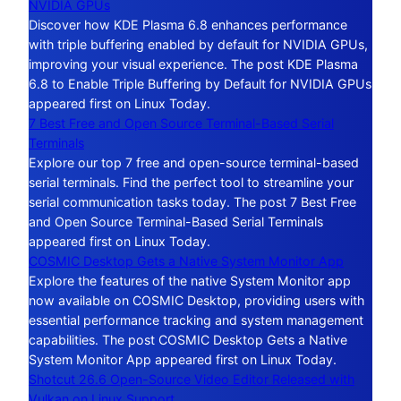
NVIDIA GPUs
Discover how KDE Plasma 6.8 enhances performance
with triple buffering enabled by default for NVIDIA GPUs,
improving your visual experience. The post KDE Plasma
6.8 to Enable Triple Buffering by Default for NVIDIA GPUs
appeared first on Linux Today.
7 Best Free and Open Source Terminal-Based Serial
Terminals
Explore our top 7 free and open-source terminal-based
serial terminals. Find the perfect tool to streamline your
serial communication tasks today. The post 7 Best Free
and Open Source Terminal-Based Serial Terminals
appeared first on Linux Today.
COSMIC Desktop Gets a Native System Monitor App
Explore the features of the native System Monitor app
now available on COSMIC Desktop, providing users with
essential performance tracking and system management
capabilities. The post COSMIC Desktop Gets a Native
System Monitor App appeared first on Linux Today.
Shotcut 26.6 Open-Source Video Editor Released with
Vulkan on Linux Support