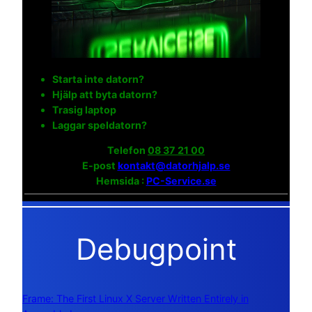
Starta inte datorn?
Hjälp att byta datorn?
Trasig laptop
Laggar speldatorn?
Telefon
08 37 21 00
E-post
kontakt@datorhjalp.se
Hemsida :
PC-Service.se
Debugpoint
Frame: The First Linux X Server Written Entirely in