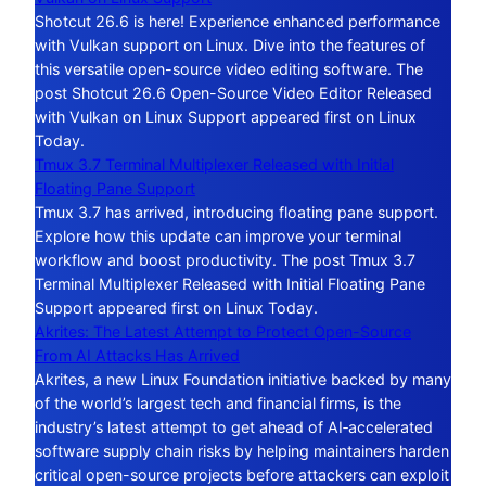
Shotcut 26.6 is here! Experience enhanced performance
with Vulkan support on Linux. Dive into the features of
this versatile open-source video editing software. The
post Shotcut 26.6 Open-Source Video Editor Released
with Vulkan on Linux Support appeared first on Linux
Today.
Tmux 3.7 Terminal Multiplexer Released with Initial
Floating Pane Support
Tmux 3.7 has arrived, introducing floating pane support.
Explore how this update can improve your terminal
workflow and boost productivity. The post Tmux 3.7
Terminal Multiplexer Released with Initial Floating Pane
Support appeared first on Linux Today.
Akrites: The Latest Attempt to Protect Open-Source
From AI Attacks Has Arrived
Akrites, a new Linux Foundation initiative backed by many
of the world’s largest tech and financial firms, is the
industry’s latest attempt to get ahead of AI‑accelerated
software supply chain risks by helping maintainers harden
critical open-source projects before attackers can exploit