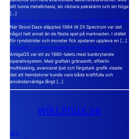
sitt tunna metallchassi, sin vikbara pekskärm och sin höga
[…]
Skool Daze – spelet som gjorde skolan till ett öppet kaos
När Skool Daze släpptes 1984 till ZX Spectrum var det
något helt annat än de flesta spel på marknaden. I stället
för rymdstrider och monster fick spelaren uppleva en […]
AmigaOS – operativsystemet som var före sin tid
AmigaOS var ett av 1980-talets mest banbrytande
operativsystem. Med grafiskt gränssnitt, effektiv
multitasking, avancerat ljud och färgstark grafik visade
det att hemdatorer kunde vara både kraftfulla och
användarvänliga långt […]
wiki.linux.se
nl(1)