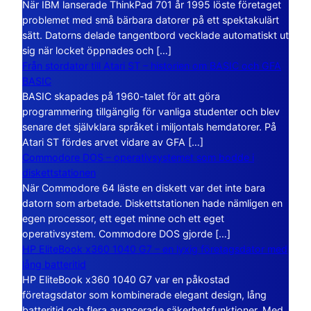
När IBM lanserade ThinkPad 701 år 1995 löste företaget
problemet med små bärbara datorer på ett spektakulärt
sätt. Datorns delade tangentbord vecklade automatiskt ut
sig när locket öppnades och […]
Från stordator till Atari ST – historien om BASIC och GFA
BASIC
BASIC skapades på 1960-talet för att göra
programmering tillgänglig för vanliga studenter och blev
senare det självklara språket i miljontals hemdatorer. På
Atari ST fördes arvet vidare av GFA […]
Commodore DOS – operativsystemet som bodde i
diskettstationen
När Commodore 64 läste en diskett var det inte bara
datorn som arbetade. Diskettstationen hade nämligen en
egen processor, ett eget minne och ett eget
operativsystem. Commodore DOS gjorde […]
HP EliteBook x360 1040 G7 – en lyxig företagsdator med
lång batteritid
HP EliteBook x360 1040 G7 var en påkostad
företagsdator som kombinerade elegant design, lång
batteritid och flera avancerade säkerhetsfunktioner. Med