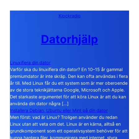
Klockradio
Datorhjälp
Linuxifiera din dator
Varför ska du linuxifiera din dator? En 10–15 år gammal
premiumdator är inte skräp. Den kan ofta användas i flera
år till. Med Linux får du ett system som är mer oberoende
av de stora teknikjättarna Google, Microsoft och Apple.
Det starkaste argumentet för att köra Linux är att du kan
använda din dator några […]
Installera Debian, Ubuntu eller Mint på din dator
Men först: vad är Linux? Troligen använder du redan
Linux utan att veta om det. Linux är en kärna, alltså en
grundkomponent som ett operativsystem behöver för att
kunna hantera filer, kommunicera med internet, styra