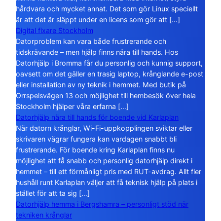
hårdvara och mycket annat. Det som gör Linux speciellt
är att det är släppt under en licens som gör att […]
Digital fixare Stockholm
Datorproblem kan vara både frustrerande och
tidskrävande – men hjälp finns nära till hands. Hos
Datorhjälp i Bromma får du personlig och kunnig support,
oavsett om det gäller en trasig laptop, krånglande e-post
eller installation av ny teknik i hemmet. Med butik på
Orrspelsvägen 13 och möjlighet till hembesök över hela
Stockholm hjälper våra erfarna […]
Datorhjälp nära till hands för boende vid Karlaplan
När datorn krånglar, Wi-Fi-uppkopplingen sviktar eller
skrivaren vägrar fungera kan vardagen snabbt bli
frustrerande. För boende kring Karlaplan finns nu
möjlighet att få snabb och personlig datorhjälp direkt i
hemmet – till ett förmånligt pris med RUT-avdrag. Allt fler
hushåll runt Karlaplan väljer att få teknisk hjälp på plats i
stället för att ta sig […]
Datorhjälp hemma i Bergshamra – personligt stöd när
tekniken krånglar