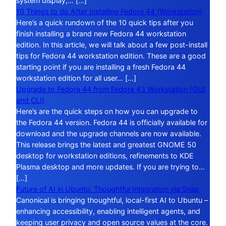
system display,… […]
10 Things to do After Installing Fedora 44 (Workstation)
Here’s a quick rundown of the 10 quick tips after you
finish installing a brand new Fedora 44 workstation
edition. In this article, we will talk about a few post-install
tips for Fedora 44 workstation edition. These are a good
starting point if you are installing a fresh Fedora 44
workstation edition for all user… […]
Upgrade to Fedora 44 from Fedora 43 Workstation (GUI
and CLI)
Here’s are the quick steps on how you can upgrade to
the Fedora 44 version. Fedora 44 is officially available for
download and the upgrade channels are now available.
This release brings the latest and greatest GNOME 50
desktop for workstation editions, refinements to KDE
Plasma desktop and more updates. If you are trying to…
[…]
Future of AI in Ubuntu: Thoughtful Integration via Snap
Canonical is bringing thoughtful, local-first AI to Ubuntu –
enhancing accessibility, enabling intelligent agents, and
keeping user privacy and open source values at the core.