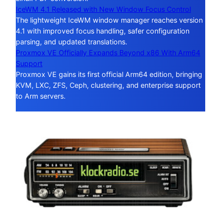
IceWM 4.1 Released with New Window Focus Control
The lightweight IceWM window manager reaches version
4.1 with improved focus handling, safer configuration
parsing, and updated translations.
Proxmox VE Officially Expands Beyond x86 With Arm64
Support
Proxmox VE gains its first official Arm64 edition, bringing
KVM, LXC, ZFS, Ceph, clustering, and enterprise support
to Arm servers.