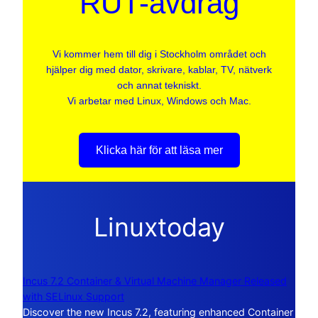
RUT-avdrag
Vi kommer hem till dig i Stockholm området och
hjälper dig med dator, skrivare, kablar, TV, nätverk
och annat tekniskt.
Vi arbetar med Linux, Windows och Mac.
Klicka här för att läsa mer
Linuxtoday
Incus 7.2 Container & Virtual Machine Manager Released
with SELinux Support
Discover the new Incus 7.2, featuring enhanced Container