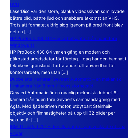
DVD
LaserDisc var den stora, blanka videoskivan som lovade
bättre bild, bättre ljud och snabbare åtkomst än VHS.
Trots att formatet aldrig slog igenom på bred front blev
det en […]
HP ProBook 430 G4 – en arbetsdator från tiden före
Windows 11
HP ProBook 430 G4 var en gång en modern och
påkostad arbetsdator för företag. I dag har den hamnat i
teknikens gränsland: fortfarande fullt användbar för
kontorsarbete, men utan […]
Dubbelåtta Kameran Gevaert Automatic – en mekanisk
filmkamera från 8 mm-filmens storhetstid
Gevaert Automatic är en ovanlig mekanisk dubbel-8-
kamera från tiden före Gevaerts sammanslagning med
Agfa. Med fjäderdriven motor, utbytbart Steinheil-
objektiv och filmhastigheter på upp till 32 bilder per
sekund är […]
IBM ThinkPad 701 – den lilla datorn som vecklade ut sina
vingar