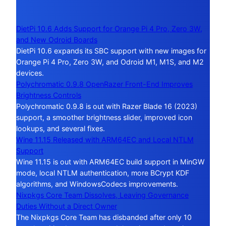
DietPi 10.6 Adds Support for Orange Pi 4 Pro, Zero 3W,
and New Odroid Boards
DietPi 10.6 expands its SBC support with new images for
Orange Pi 4 Pro, Zero 3W, and Odroid M1, M1S, and M2
devices.
Polychromatic 0.9.8 OpenRazer Front-End Improves
Brightness Controls
Polychromatic 0.9.8 is out with Razer Blade 16 (2023)
support, a smoother brightness slider, improved icon
lookups, and several fixes.
Wine 11.15 Released with ARM64EC and Local NTLM
Support
Wine 11.15 is out with ARM64EC build support in MinGW
mode, local NTLM authentication, more BCrypt KDF
algorithms, and WindowsCodecs improvements.
Nixpkgs Core Team Dissolves, Leaving Governance
Duties Without a Direct Owner
The Nixpkgs Core Team has disbanded after only 10