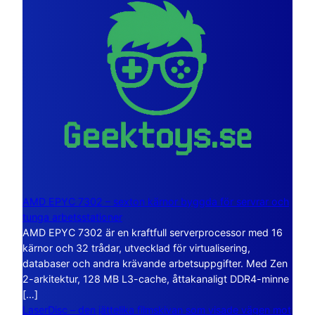
AMD EPYC 7302 – sexton kärnor byggda för servrar och
tunga arbetsstationer
AMD EPYC 7302 är en kraftfull serverprocessor med 16
kärnor och 32 trådar, utvecklad för virtualisering,
databaser och andra krävande arbetsuppgifter. Med Zen
2-arkitektur, 128 MB L3-cache, åttakanaligt DDR4-minne
[…]
LaserDisc – den jättelika filmskivan som visade vägen mot