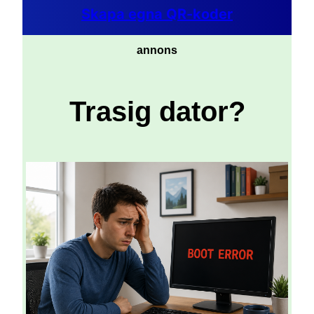
Skapa egna QR-koder
annons
Trasig dator?