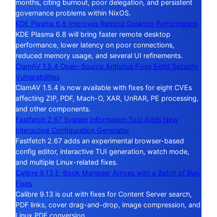
months, citing burnout, poor delegation, and persistent
governance problems within NixOS.
KDE Plasma 6.8 Improves Remote Desktop Performance
KDE Plasma 6.8 will bring faster remote desktop
performance, lower latency on poor connections,
reduced memory usage, and several UI refinements.
ClamAV 1.5.4 Open-Source Antivirus Fixes Eight Security
Vulnerabilities
ClamAV 1.5.4 is now available with fixes for eight CVEs
affecting ZIP, PDF, Mach-O, XAR, UnRAR, PE processing,
and other components.
Fastfetch 2.67 System Information Tool Adds New
Interactive Configuration Generator
Fastfetch 2.67 adds an experimental browser-based
config editor, interactive TUI generation, watch mode,
and multiple Linux-related fixes.
Calibre 9.13 E-Book Manager Arrives with a Batch of Bug
Fixes
Calibre 9.13 is out with fixes for Content Server search,
PDF links, cover drag-and-drop, image compression, and
Linux PDF conversion.