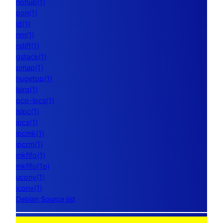
nohup(1)
pon(1)
ld(1)
nm(1)
ndiff(1)
gstack(1)
pmap(1)
hugetop(1)
lsirq(1)
pcp-ipcs(1)
lsipc(1)
ipcs(1)
ipcmk(1)
ipcrm(1)
mkfifo(1)
mkfifo(1p)
uconv(1)
iconv(1)
Debian Source list