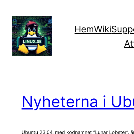
Hoppa
till
innehåll
Hem
Wiki
Supp
At
Nyheterna i Ub
Ubuntu 23.04, med kodnamnet ”Lunar Lobster”, är