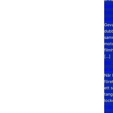
Dubb
meka
stor
Geva
dubb
samm
moto
film
[…]
IBM 
ut s
När 
före
ett 
tang
lock
Från
och