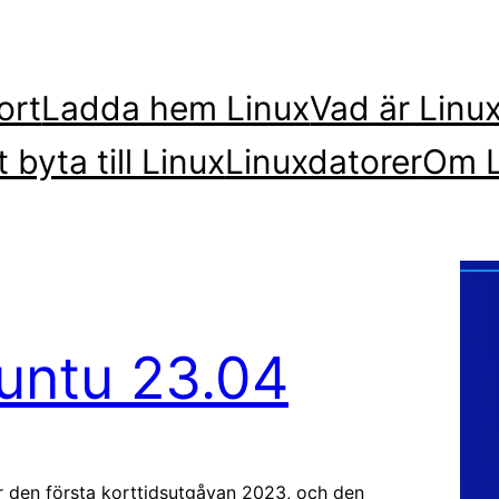
ort
Ladda hem Linux
Vad är Linu
t byta till Linux
Linuxdatorer
Om L
untu 23.04
 den första korttidsutgåvan 2023, och den