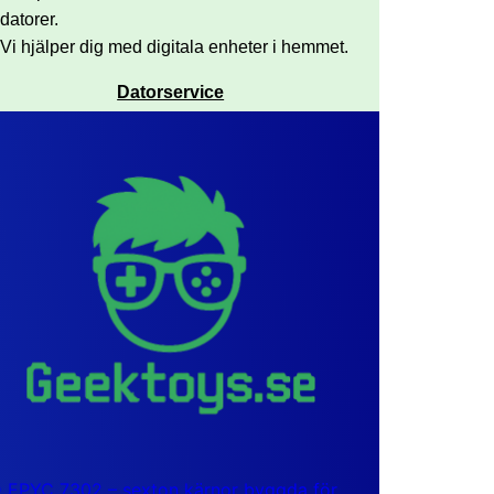
datorer.
Vi hjälper dig med digitala enheter i hemmet.
Datorservice
EPYC 7302 – sexton kärnor byggda för