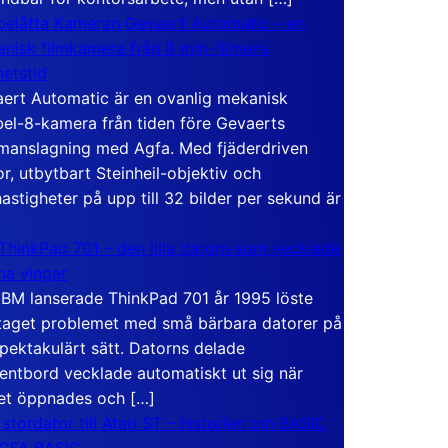
elåtta Kameran Gevaert Automatic – en
nisk filmkamera från 8 mm-filmens
hetstid
ert Automatic är en ovanlig mekanisk
el-8-kamera från tiden före Gevaerts
anslagning med Agfa. Med fjäderdriven
r, utbytbart Steinheil-objektiv och
hastigheter på upp till 32 bilder per sekund är
ThinkPad 701 – den lilla datorn som vecklade
ina vingar
IBM lanserade ThinkPad 701 år 1995 löste
taget problemet med små bärbara datorer på
spektakulärt sätt. Datorns delade
entbord vecklade automatiskt ut sig när
et öppnades och […]
 stordator till Atari ST – historien om BASIC
 GFA BASIC