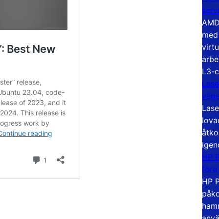
serv
AMD 
med 
virt
arbe
L3-c
Lase
väg
Lase
lova
åtko
igen
HP P
före
HP P
påko
hamn
anvä