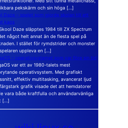
rhetsfunktioner. Med sitt tunna metallchassi,
vikbara pekskärm och sin höga […]
l Daze – spelet som gjorde skolan till ett
t kaos
Skool Daze släpptes 1984 till ZX Spectrum
det något helt annat än de flesta spel på
naden. I stället för rymdstrider och monster
 spelaren uppleva en […]
aOS – operativsystemet som var före sin tid
aOS var ett av 1980-talets mest
rytande operativsystem. Med grafiskt
ssnitt, effektiv multitasking, avancerat ljud
färgstark grafik visade det att hemdatorer
e vara både kraftfulla och användarvänliga
t […]
wiki.linux.se