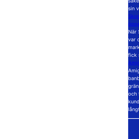
säke
sin 
Skoo
öppe
När 
var 
mark
fick
Amig
Amig
banb
grän
och 
kund
lång