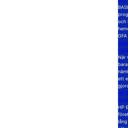
BASI
prog
och 
hemd
GFA
Com
i di
När 
bara
näml
ett 
gjor
HP E
före
HP E
före
lång