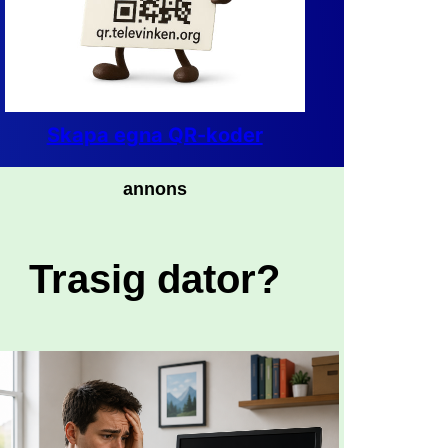
Skapa egna QR-koder
annons
Trasig dator?