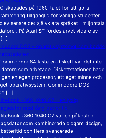
C skapades på 1960-talet för att göra
rammering tillgänglig för vanliga studenter
blev senare det självklara språket i miljontals
atorer. På Atari ST fördes arvet vidare av
 […]
modore DOS – operativsystemet som bodde
skettstationen
Commodore 64 läste en diskett var det inte
 datorn som arbetade. Diskettstationen hade
igen en egen processor, ett eget minne och
eget operativsystem. Commodore DOS
de […]
liteBook x360 1040 G7 – en lyxig
tagsdator med lång batteritid
liteBook x360 1040 G7 var en påkostad
tagsdator som kombinerade elegant design,
 batteritid och flera avancerade