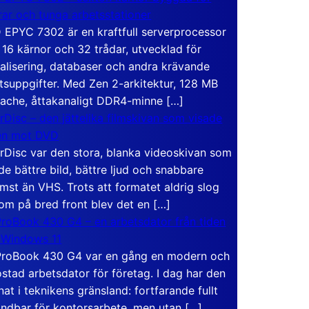
rar och tunga arbetsstationer
EPYC 7302 är en kraftfull serverprocessor
16 kärnor och 32 trådar, utvecklad för
ualisering, databaser och andra krävande
tsuppgifter. Med Zen 2-arkitektur, 128 MB
ache, åttakanaligt DDR4-minne […]
rDisc – den jättelika filmskivan som visade
en mot DVD
rDisc var den stora, blanka videoskivan som
de bättre bild, bättre ljud och snabbare
mst än VHS. Trots att formatet aldrig slog
om på bred front blev det en […]
roBook 430 G4 – en arbetsdator från tiden
 Windows 11
roBook 430 G4 var en gång en modern och
stad arbetsdator för företag. I dag har den
at i teknikens gränsland: fortfarande fullt
ndbar för kontorsarbete, men utan […]