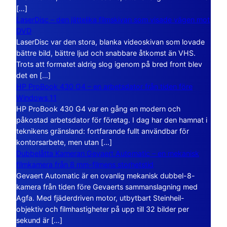
[…]
LaserDisc – den jättelika filmskivan som visade vägen mot
DVD
LaserDisc var den stora, blanka videoskivan som lovade
bättre bild, bättre ljud och snabbare åtkomst än VHS.
Trots att formatet aldrig slog igenom på bred front blev
det en […]
HP ProBook 430 G4 – en arbetsdator från tiden före
Windows 11
HP ProBook 430 G4 var en gång en modern och
påkostad arbetsdator för företag. I dag har den hamnat i
teknikens gränsland: fortfarande fullt användbar för
kontorsarbete, men utan […]
Dubbelåtta Kameran Gevaert Automatic – en mekanisk
filmkamera från 8 mm-filmens storhetstid
Gevaert Automatic är en ovanlig mekanisk dubbel-8-
kamera från tiden före Gevaerts sammanslagning med
Agfa. Med fjäderdriven motor, utbytbart Steinheil-
objektiv och filmhastigheter på upp till 32 bilder per
sekund är […]