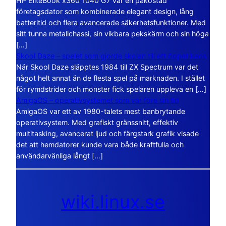
HP EliteBook x360 1040 G7 var en påkostad
företagsdator som kombinerade elegant design, lång
batteritid och flera avancerade säkerhetsfunktioner. Med
sitt tunna metallchassi, sin vikbara pekskärm och sin höga
[…]
Skool Daze – spelet som gjorde skolan till ett öppet kaos
När Skool Daze släpptes 1984 till ZX Spectrum var det
något helt annat än de flesta spel på marknaden. I stället
för rymdstrider och monster fick spelaren uppleva en […]
AmigaOS – operativsystemet som var före sin tid
AmigaOS var ett av 1980-talets mest banbrytande
operativsystem. Med grafiskt gränssnitt, effektiv
multitasking, avancerat ljud och färgstark grafik visade
det att hemdatorer kunde vara både kraftfulla och
användarvänliga långt […]
wiki.linux.se