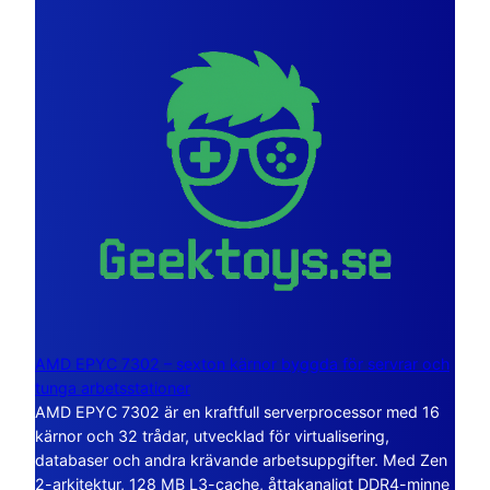
AMD EPYC 7302 – sexton kärnor byggda för servrar och
tunga arbetsstationer
AMD EPYC 7302 är en kraftfull serverprocessor med 16
kärnor och 32 trådar, utvecklad för virtualisering,
databaser och andra krävande arbetsuppgifter. Med Zen
2-arkitektur, 128 MB L3-cache, åttakanaligt DDR4-minne