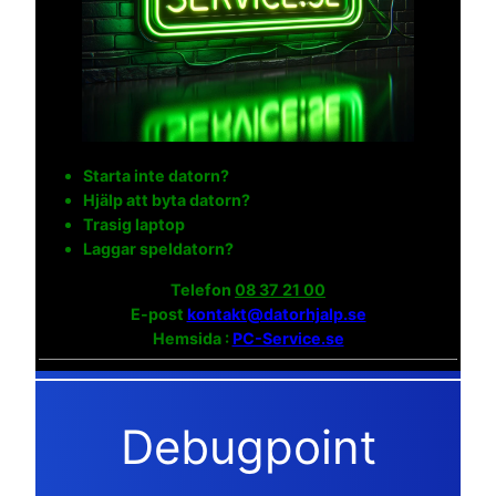
Starta inte datorn?
Hjälp att byta datorn?
Trasig laptop
Laggar speldatorn?
Telefon
08 37 21 00
E-post
kontakt@datorhjalp.se
Hemsida :
PC-Service.se
Debugpoint