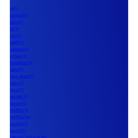
nl(1)
nohup(1)
pon(1)
ld(1)
nm(1)
ndiff(1)
gstack(1)
pmap(1)
hugetop(1)
lsirq(1)
pcp-ipcs(1)
lsipc(1)
ipcs(1)
ipcmk(1)
ipcrm(1)
mkfifo(1)
mkfifo(1p)
uconv(1)
iconv(1)
Debian Source list