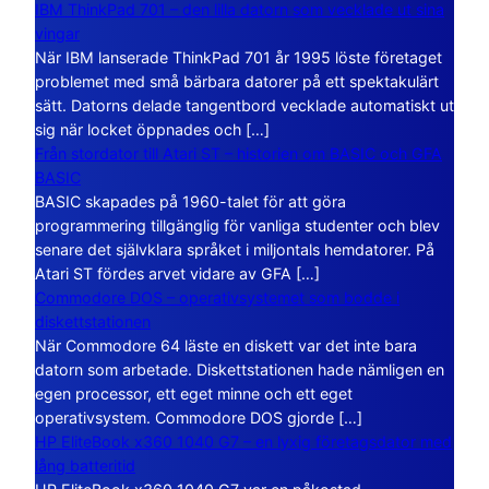
IBM ThinkPad 701 – den lilla datorn som vecklade ut sina
vingar
När IBM lanserade ThinkPad 701 år 1995 löste företaget
problemet med små bärbara datorer på ett spektakulärt
sätt. Datorns delade tangentbord vecklade automatiskt ut
sig när locket öppnades och […]
Från stordator till Atari ST – historien om BASIC och GFA
BASIC
BASIC skapades på 1960-talet för att göra
programmering tillgänglig för vanliga studenter och blev
senare det självklara språket i miljontals hemdatorer. På
Atari ST fördes arvet vidare av GFA […]
Commodore DOS – operativsystemet som bodde i
diskettstationen
När Commodore 64 läste en diskett var det inte bara
datorn som arbetade. Diskettstationen hade nämligen en
egen processor, ett eget minne och ett eget
operativsystem. Commodore DOS gjorde […]
HP EliteBook x360 1040 G7 – en lyxig företagsdator med
lång batteritid