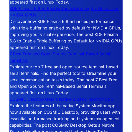
appeared first on Linux Today.
KDE Plasma 6.8 to Enable Triple Buffering by Default for
NVIDIA GPUs
Discover how KDE Plasma 6.8 enhances performance
with triple buffering enabled by default for NVIDIA GPUs,
improving your visual experience. The post KDE Plasma
6.8 to Enable Triple Buffering by Default for NVIDIA GPUs
appeared first on Linux Today.
7 Best Free and Open Source Terminal-Based Serial
Terminals
Explore our top 7 free and open-source terminal-based
serial terminals. Find the perfect tool to streamline your
serial communication tasks today. The post 7 Best Free
and Open Source Terminal-Based Serial Terminals
appeared first on Linux Today.
COSMIC Desktop Gets a Native System Monitor App
Explore the features of the native System Monitor app
now available on COSMIC Desktop, providing users with
essential performance tracking and system management
capabilities. The post COSMIC Desktop Gets a Native
System Monitor App appeared first on Linux Today.