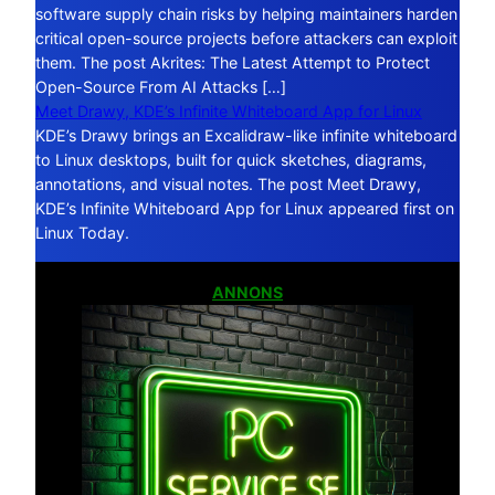
software supply chain risks by helping maintainers harden
critical open-source projects before attackers can exploit
them. The post Akrites: The Latest Attempt to Protect
Open-Source From AI Attacks […]
Meet Drawy, KDE’s Infinite Whiteboard App for Linux
KDE’s Drawy brings an Excalidraw-like infinite whiteboard
to Linux desktops, built for quick sketches, diagrams,
annotations, and visual notes. The post Meet Drawy,
KDE’s Infinite Whiteboard App for Linux appeared first on
Linux Today.
ANNONS