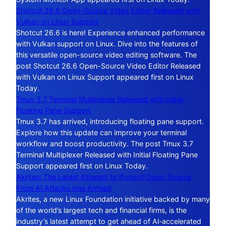
Shotcut 26.6 Open-Source Video Editor Released with
Vulkan on Linux Support
Shotcut 26.6 is here! Experience enhanced performance
with Vulkan support on Linux. Dive into the features of
this versatile open-source video editing software. The
post Shotcut 26.6 Open-Source Video Editor Released
with Vulkan on Linux Support appeared first on Linux
Today.
Tmux 3.7 Terminal Multiplexer Released with Initial
Floating Pane Support
Tmux 3.7 has arrived, introducing floating pane support.
Explore how this update can improve your terminal
workflow and boost productivity. The post Tmux 3.7
Terminal Multiplexer Released with Initial Floating Pane
Support appeared first on Linux Today.
Akrites: The Latest Attempt to Protect Open-Source
From AI Attacks Has Arrived
Akrites, a new Linux Foundation initiative backed by many
of the world’s largest tech and financial firms, is the
industry’s latest attempt to get ahead of AI‑accelerated