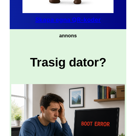
Skapa egna QR-koder
annons
Trasig dator?