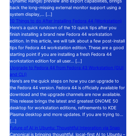
Dynamic Range) preview and export capabilities, brings
back the long-missing external monitor support using a
system display,… […]
10 Things to do After Installing Fedora 44 (Workstation)
Here’s a quick rundown of the 10 quick tips after you
finish installing a brand new Fedora 44 workstation
edition. In this article, we will talk about a few post-install
tips for Fedora 44 workstation edition. These are a good
starting point if you are installing a fresh Fedora 44
workstation edition for all user… […]
Upgrade to Fedora 44 from Fedora 43 Workstation (GUI
and CLI)
Here’s are the quick steps on how you can upgrade to
the Fedora 44 version. Fedora 44 is officially available for
download and the upgrade channels are now available.
This release brings the latest and greatest GNOME 50
desktop for workstation editions, refinements to KDE
Plasma desktop and more updates. If you are trying to…
[…]
Future of AI in Ubuntu: Thoughtful Integration via Snap
Canonical is bringing thoughtful, local-first AI to Ubuntu –