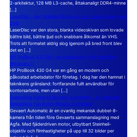
2-arkitektur, 128 MB L3-cache, åttakanaligt DDR4-minne
[…]
LaserDisc – den jättelika filmskivan som visade vägen mot
DVD
LaserDisc var den stora, blanka videoskivan som lovade
bättre bild, bättre ljud och snabbare åtkomst än VHS.
Trots att formatet aldrig slog igenom på bred front blev
det en […]
HP ProBook 430 G4 – en arbetsdator från tiden före
Windows 11
HP ProBook 430 G4 var en gång en modern och
påkostad arbetsdator för företag. I dag har den hamnat i
teknikens gränsland: fortfarande fullt användbar för
kontorsarbete, men utan […]
Dubbelåtta Kameran Gevaert Automatic – en mekanisk
filmkamera från 8 mm-filmens storhetstid
Gevaert Automatic är en ovanlig mekanisk dubbel-8-
kamera från tiden före Gevaerts sammanslagning med
Agfa. Med fjäderdriven motor, utbytbart Steinheil-
objektiv och filmhastigheter på upp till 32 bilder per