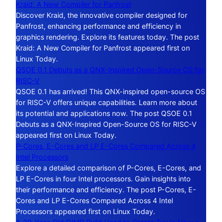
Kraid: A New Compiler for Panfrost
Discover Kraid, the innovative compiler designed for
Panfrost, enhancing performance and efficiency in
graphics rendering. Explore its features today. The post
Kraid: A New Compiler for Panfrost appeared first on
Linux Today.
QSOE 0.1 Debuts as a QNX-Inspired Open-Source OS for
RISC-V
QSOE 0.1 has arrived! This QNX-inspired open-source OS
for RISC-V offers unique capabilities. Learn more about
its potential and applications now. The post QSOE 0.1
Debuts as a QNX-Inspired Open-Source OS for RISC-V
appeared first on Linux Today.
P-Cores, E-Cores and LP E-Cores Compared Across 4
Intel Processors
Explore a detailed comparison of P-Cores, E-Cores, and
LP E-Cores in four Intel processors. Gain insights into
their performance and efficiency. The post P-Cores, E-
Cores and LP E-Cores Compared Across 4 Intel
Processors appeared first on Linux Today.