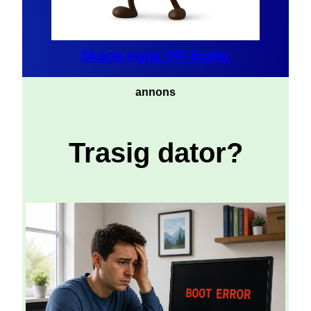
Skapa egna QR-koder
annons
Trasig dator?