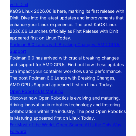
with Dinit
KaOS Linux 2026.06 is here, marking its first release with
Dinit. Dive into the latest updates and improvements that
enhance your Linux experience. The post KaOS Linux
2026.06 Launches Officially as First Release with Dinit
appeared first on Linux Today.
Podman 6.0 Lands with Breaking Changes, AMD GPUs
Support
Podman 6.0 has arrived with crucial breaking changes
and support for AMD GPUs. Find out how these updates
can impact your container workflows and performance.
The post Podman 6.0 Lands with Breaking Changes,
AMD GPUs Support appeared first on Linux Today.
Open Robotics Is Maturing
Discover how Open Robotics is evolving and maturing,
driving innovation in robotics technology and fostering
collaboration within the industry. The post Open Robotics
Is Maturing appeared first on Linux Today.
For Most of the World, Open-Source AI Is the Only Way
Forward