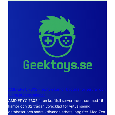
AMD EPYC 7302 – sexton kärnor byggda för servrar och
tunga arbetsstationer
AMD EPYC 7302 är en kraftfull serverprocessor med 16
kärnor och 32 trådar, utvecklad för virtualisering,
databaser och andra krävande arbetsuppgifter. Med Zen