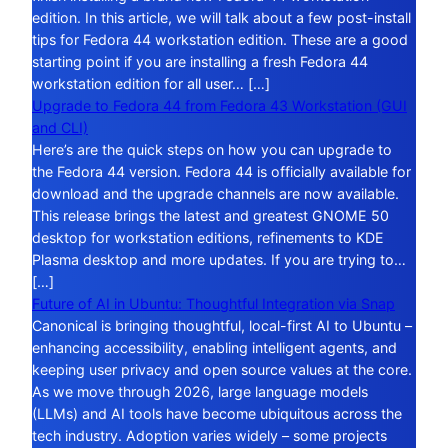
edition. In this article, we will talk about a few post-install
tips for Fedora 44 workstation edition. These are a good
starting point if you are installing a fresh Fedora 44
workstation edition for all user… […]
Upgrade to Fedora 44 from Fedora 43 Workstation (GUI
and CLI)
Here’s are the quick steps on how you can upgrade to
the Fedora 44 version. Fedora 44 is officially available for
download and the upgrade channels are now available.
This release brings the latest and greatest GNOME 50
desktop for workstation editions, refinements to KDE
Plasma desktop and more updates. If you are trying to…
[…]
Future of AI in Ubuntu: Thoughtful Integration via Snap
Canonical is bringing thoughtful, local-first AI to Ubuntu –
enhancing accessibility, enabling intelligent agents, and
keeping user privacy and open source values at the core.
As we move through 2026, large language models
(LLMs) and AI tools have become ubiquitous across the
tech industry. Adoption varies widely – some projects