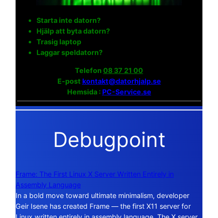
Starta inte datorn?
Hjälp att byta datorn?
Trasig laptop
Laggar speldatorn?
Telefon
08 37 21 00
E-post
kontakt@datorhjalp.se
Hemsida :
PC-Service.se
Debugpoint
Frame: The First Linux X Server Written Entirely in
Assembly Language
In a bold move toward ultimate minimalism, developer
Geir Isene has created Frame — the first X11 server for
Linux written entirely in assembly language. The X server