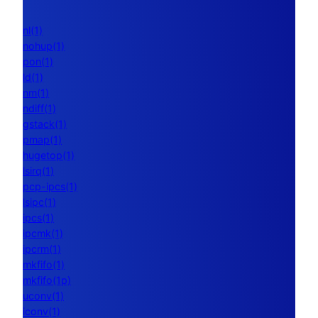
nl(1)
nohup(1)
pon(1)
ld(1)
nm(1)
ndiff(1)
gstack(1)
pmap(1)
hugetop(1)
lsirq(1)
pcp-ipcs(1)
lsipc(1)
ipcs(1)
ipcmk(1)
ipcrm(1)
mkfifo(1)
mkfifo(1p)
uconv(1)
iconv(1)