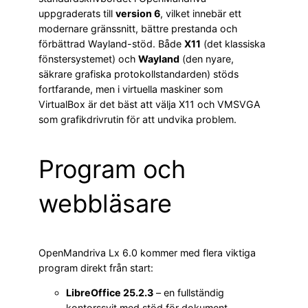
uppgraderats till
version 6
, vilket innebär ett
modernare gränssnitt, bättre prestanda och
förbättrad Wayland-stöd. Både
X11
(det klassiska
fönstersystemet) och
Wayland
(den nyare,
säkrare grafiska protokollstandarden) stöds
fortfarande, men i virtuella maskiner som
VirtualBox är det bäst att välja X11 och VMSVGA
som grafikdrivrutin för att undvika problem.
Program och
webbläsare
OpenMandriva Lx 6.0 kommer med flera viktiga
program direkt från start:
LibreOffice 25.2.3
– en fullständig
kontorssvit med stöd för dokument,