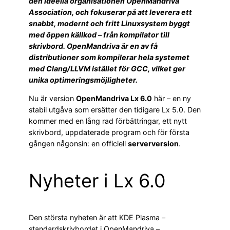
den ideella organisationen OpenMandriva
Association, och fokuserar på att leverera ett
snabbt, modernt och fritt Linuxsystem byggt
med öppen källkod – från kompilator till
skrivbord. OpenMandriva är en av få
distributioner som kompilerar hela systemet
med Clang/LLVM istället för GCC, vilket ger
unika optimeringsmöjligheter.
Nu är version
OpenMandriva Lx 6.0
här – en ny
stabil utgåva som ersätter den tidigare Lx 5.0. Den
kommer med en lång rad förbättringar, ett nytt
skrivbord, uppdaterade program och för första
gången någonsin: en officiell
serverversion
.
Nyheter i Lx 6.0
Den största nyheten är att KDE Plasma –
standardskrivbordet i OpenMandriva –