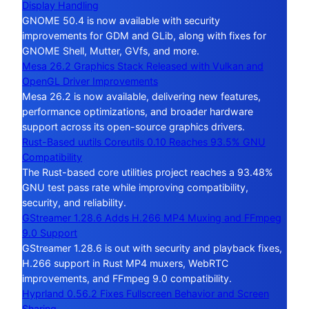
Display Handling
GNOME 50.4 is now available with security
improvements for GDM and GLib, along with fixes for
GNOME Shell, Mutter, GVfs, and more.
Mesa 26.2 Graphics Stack Released with Vulkan and
OpenGL Driver Improvements
Mesa 26.2 is now available, delivering new features,
performance optimizations, and broader hardware
support across its open-source graphics drivers.
Rust-Based uutils Coreutils 0.10 Reaches 93.5% GNU
Compatibility
The Rust-based core utilities project reaches a 93.48%
GNU test pass rate while improving compatibility,
security, and reliability.
GStreamer 1.28.6 Adds H.266 MP4 Muxing and FFmpeg
9.0 Support
GStreamer 1.28.6 is out with security and playback fixes,
H.266 support in Rust MP4 muxers, WebRTC
improvements, and FFmpeg 9.0 compatibility.
Hyprland 0.56.2 Fixes Fullscreen Behavior and Screen
Sharing