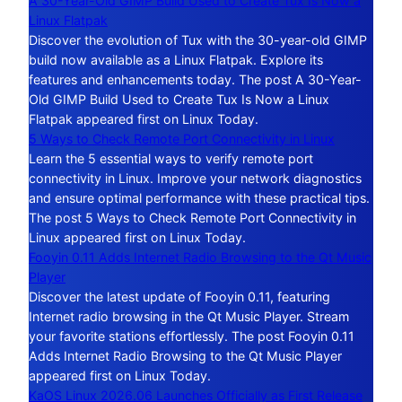
A 30-Year-Old GIMP Build Used to Create Tux Is Now a
Linux Flatpak
Discover the evolution of Tux with the 30-year-old GIMP
build now available as a Linux Flatpak. Explore its
features and enhancements today. The post A 30-Year-
Old GIMP Build Used to Create Tux Is Now a Linux
Flatpak appeared first on Linux Today.
5 Ways to Check Remote Port Connectivity in Linux
Learn the 5 essential ways to verify remote port
connectivity in Linux. Improve your network diagnostics
and ensure optimal performance with these practical tips.
The post 5 Ways to Check Remote Port Connectivity in
Linux appeared first on Linux Today.
Fooyin 0.11 Adds Internet Radio Browsing to the Qt Music
Player
Discover the latest update of Fooyin 0.11, featuring
Internet radio browsing in the Qt Music Player. Stream
your favorite stations effortlessly. The post Fooyin 0.11
Adds Internet Radio Browsing to the Qt Music Player
appeared first on Linux Today.
KaOS Linux 2026.06 Launches Officially as First Release