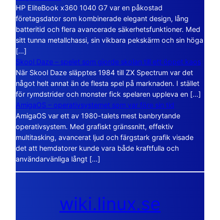
HP EliteBook x360 1040 G7 var en påkostad
företagsdator som kombinerade elegant design, lång
batteritid och flera avancerade säkerhetsfunktioner. Med
sitt tunna metallchassi, sin vikbara pekskärm och sin höga
[…]
Skool Daze – spelet som gjorde skolan till ett öppet kaos
När Skool Daze släpptes 1984 till ZX Spectrum var det
något helt annat än de flesta spel på marknaden. I stället
för rymdstrider och monster fick spelaren uppleva en […]
AmigaOS – operativsystemet som var före sin tid
AmigaOS var ett av 1980-talets mest banbrytande
operativsystem. Med grafiskt gränssnitt, effektiv
multitasking, avancerat ljud och färgstark grafik visade
det att hemdatorer kunde vara både kraftfulla och
användarvänliga långt […]
wiki.linux.se