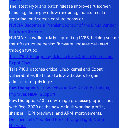
The latest Hyprland patch release improves fullscreen
handling, floating window rendering, monitor scale
reporting, and screen capture behavior.
NVIDIA Becomes a Premier Sponsor of the Linux Vendor
Firmware Service
NVIDIA is now financially supporting LVFS, helping secure
the infrastructure behind firmware updates delivered
through fwupd.
Tails 7.10.1 Emergency Release Fixes Critical Kernel and
Expat Flaws
Tails 7.10.1 patches critical Linux kernel and Expat
vulnerabilities that could allow attackers to gain
administrator privileges.
RawTherapee 5.13 Switches to Rec. 2020 by Default,
Improves HiDPI Support
RawTherapee 5.13, a raw image processing app, is out
with Rec. 2020 as the new default working profile,
sharper HiDPI previews, and ARM improvements.
Decimen Lets You Send Files Through Light, Not a
Network