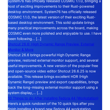
System76 has officially released COSMIC 1.1.0, bringing a
host of exciting improvements to their Rust-powered
desktop environment. System76 has officially released
COSMIC 1.1.0, the latest version of their exciting Rust-
based desktop environment. This solid update brings
many practical improvements across the board, making
COSMIC even more polished and enjoyable to use. I have
been following… […]
Shotcut 26.6: High Dynamic Range Preview, External
Monitor & More
Shotcut 26.6 brings powerful High Dynamic Range
preview, restored external monitor support, and several
useful improvements. A new version of the popular free
and open-source video editor Shotcut 26.6.25 is now
available. This release brings excellent HDR (High
Dynamic Range) preview and export capabilities, brings
back the long-missing external monitor support using a
system display,… […]
10 Things to do After Installing Fedora 44 (Workstation)
Here’s a quick rundown of the 10 quick tips after you
finish installing a brand new Fedora 44 workstation