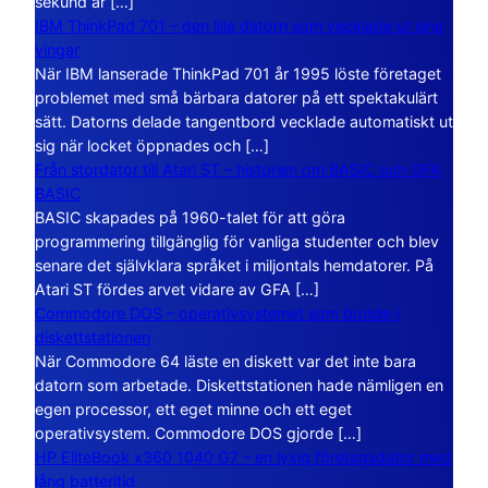
sekund är […]
IBM ThinkPad 701 – den lilla datorn som vecklade ut sina
vingar
När IBM lanserade ThinkPad 701 år 1995 löste företaget
problemet med små bärbara datorer på ett spektakulärt
sätt. Datorns delade tangentbord vecklade automatiskt ut
sig när locket öppnades och […]
Från stordator till Atari ST – historien om BASIC och GFA
BASIC
BASIC skapades på 1960-talet för att göra
programmering tillgänglig för vanliga studenter och blev
senare det självklara språket i miljontals hemdatorer. På
Atari ST fördes arvet vidare av GFA […]
Commodore DOS – operativsystemet som bodde i
diskettstationen
När Commodore 64 läste en diskett var det inte bara
datorn som arbetade. Diskettstationen hade nämligen en
egen processor, ett eget minne och ett eget
operativsystem. Commodore DOS gjorde […]
HP EliteBook x360 1040 G7 – en lyxig företagsdator med
lång batteritid