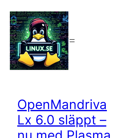
Hoppa
till
innehåll
OpenMandriva
Lx 6.0 släppt –
nu med Plasma