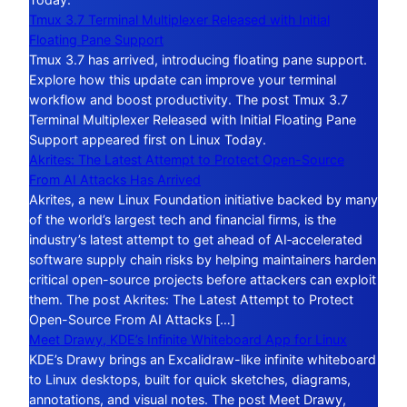
Tmux 3.7 Terminal Multiplexer Released with Initial
Floating Pane Support
Tmux 3.7 has arrived, introducing floating pane support.
Explore how this update can improve your terminal
workflow and boost productivity. The post Tmux 3.7
Terminal Multiplexer Released with Initial Floating Pane
Support appeared first on Linux Today.
Akrites: The Latest Attempt to Protect Open-Source
From AI Attacks Has Arrived
Akrites, a new Linux Foundation initiative backed by many
of the world’s largest tech and financial firms, is the
industry’s latest attempt to get ahead of AI‑accelerated
software supply chain risks by helping maintainers harden
critical open-source projects before attackers can exploit
them. The post Akrites: The Latest Attempt to Protect
Open-Source From AI Attacks […]
Meet Drawy, KDE’s Infinite Whiteboard App for Linux
KDE’s Drawy brings an Excalidraw-like infinite whiteboard
to Linux desktops, built for quick sketches, diagrams,
annotations, and visual notes. The post Meet Drawy,