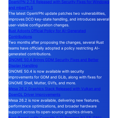
OpenVPN 2.7.6 Released with Security Fixes for Windows
and mbedTLS
The latest OpenVPN update patches two vulnerabilities,
improves DCO key-state handling, and introduces several
user-visible configuration changes.
Rust Adopts Official Policy for AI-Generated
Contributions
Two months after proposing the changes, several Rust
teams have officially adopted a policy restricting AI-
generated contributions.
GNOME 50.4 Brings GDM Security Fixes and Better
Display Handling
GNOME 50.4 is now available with security
improvements for GDM and GLib, along with fixes for
GNOME Shell, Mutter, GVfs, and more.
Mesa 26.2 Graphics Stack Released with Vulkan and
OpenGL Driver Improvements
Mesa 26.2 is now available, delivering new features,
performance optimizations, and broader hardware
support across its open-source graphics drivers.
Rust-Based uutils Coreutils 0.10 Reaches 93.5% GNU