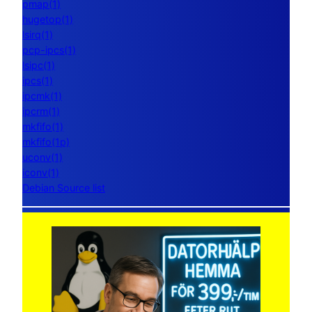
pmap(1)
hugetop(1)
lsirq(1)
pcp-ipcs(1)
lsipc(1)
ipcs(1)
ipcmk(1)
ipcrm(1)
mkfifo(1)
mkfifo(1p)
uconv(1)
iconv(1)
Debian Source list