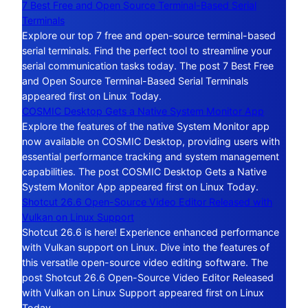
7 Best Free and Open Source Terminal-Based Serial
Terminals
Explore our top 7 free and open-source terminal-based
serial terminals. Find the perfect tool to streamline your
serial communication tasks today. The post 7 Best Free
and Open Source Terminal-Based Serial Terminals
appeared first on Linux Today.
COSMIC Desktop Gets a Native System Monitor App
Explore the features of the native System Monitor app
now available on COSMIC Desktop, providing users with
essential performance tracking and system management
capabilities. The post COSMIC Desktop Gets a Native
System Monitor App appeared first on Linux Today.
Shotcut 26.6 Open-Source Video Editor Released with
Vulkan on Linux Support
Shotcut 26.6 is here! Experience enhanced performance
with Vulkan support on Linux. Dive into the features of
this versatile open-source video editing software. The
post Shotcut 26.6 Open-Source Video Editor Released
with Vulkan on Linux Support appeared first on Linux
Today.