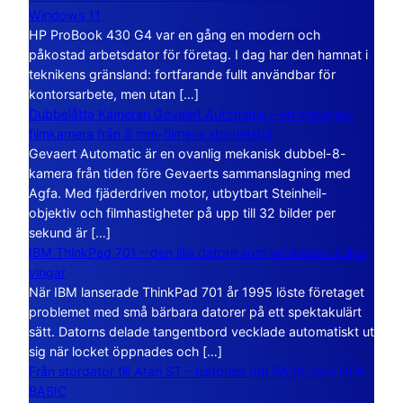
Windows 11
HP ProBook 430 G4 var en gång en modern och
påkostad arbetsdator för företag. I dag har den hamnat i
teknikens gränsland: fortfarande fullt användbar för
kontorsarbete, men utan […]
Dubbelåtta Kameran Gevaert Automatic – en mekanisk
filmkamera från 8 mm-filmens storhetstid
Gevaert Automatic är en ovanlig mekanisk dubbel-8-
kamera från tiden före Gevaerts sammanslagning med
Agfa. Med fjäderdriven motor, utbytbart Steinheil-
objektiv och filmhastigheter på upp till 32 bilder per
sekund är […]
IBM ThinkPad 701 – den lilla datorn som vecklade ut sina
vingar
När IBM lanserade ThinkPad 701 år 1995 löste företaget
problemet med små bärbara datorer på ett spektakulärt
sätt. Datorns delade tangentbord vecklade automatiskt ut
sig när locket öppnades och […]
Från stordator till Atari ST – historien om BASIC och GFA
BASIC