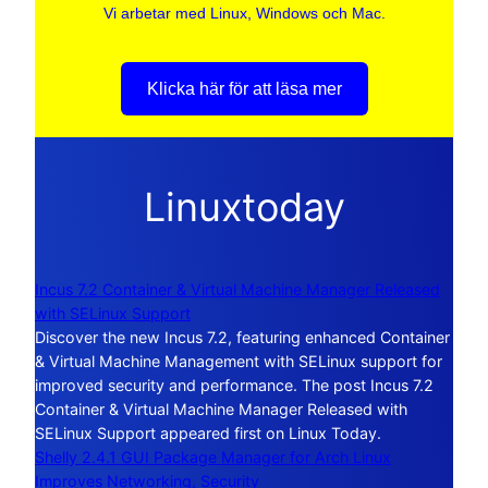
Vi arbetar med Linux, Windows och Mac.
Klicka här för att läsa mer
Linuxtoday
Incus 7.2 Container & Virtual Machine Manager Released
with SELinux Support
Discover the new Incus 7.2, featuring enhanced Container
& Virtual Machine Management with SELinux support for
improved security and performance. The post Incus 7.2
Container & Virtual Machine Manager Released with
SELinux Support appeared first on Linux Today.
Shelly 2.4.1 GUI Package Manager for Arch Linux
Improves Networking, Security