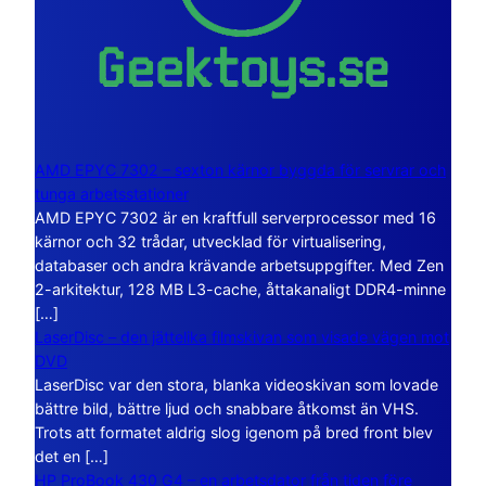
AMD EPYC 7302 – sexton kärnor byggda för servrar och
tunga arbetsstationer
AMD EPYC 7302 är en kraftfull serverprocessor med 16
kärnor och 32 trådar, utvecklad för virtualisering,
databaser och andra krävande arbetsuppgifter. Med Zen
2-arkitektur, 128 MB L3-cache, åttakanaligt DDR4-minne
[…]
LaserDisc – den jättelika filmskivan som visade vägen mot
DVD
LaserDisc var den stora, blanka videoskivan som lovade
bättre bild, bättre ljud och snabbare åtkomst än VHS.
Trots att formatet aldrig slog igenom på bred front blev
det en […]
HP ProBook 430 G4 – en arbetsdator från tiden före