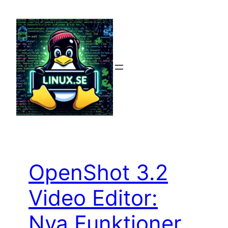
Hoppa
till
innehåll
OpenShot 3.2
Video Editor:
Nya Funktioner,