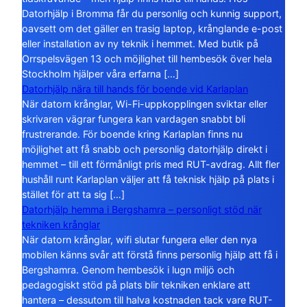
Datorhjälp i Bromma får du personlig och kunnig support,
oavsett om det gäller en trasig laptop, krånglande e-post
eller installation av ny teknik i hemmet. Med butik på
Orrspelsvägen 13 och möjlighet till hembesök över hela
Stockholm hjälper våra erfarna […]
Datorhjälp nära till hands för boende vid Karlaplan
När datorn krånglar, Wi-Fi-uppkopplingen sviktar eller
skrivaren vägrar fungera kan vardagen snabbt bli
frustrerande. För boende kring Karlaplan finns nu
möjlighet att få snabb och personlig datorhjälp direkt i
hemmet – till ett förmånligt pris med RUT-avdrag. Allt fler
hushåll runt Karlaplan väljer att få teknisk hjälp på plats i
stället för att ta sig […]
Datorhjälp hemma i Bergshamra – personligt stöd när
tekniken krånglar
När datorn krånglar, wifi slutar fungera eller den nya
mobilen känns svår att förstå finns personlig hjälp att få i
Bergshamra. Genom hembesök i lugn miljö och
pedagogiskt stöd på plats blir tekniken enklare att
hantera – dessutom till halva kostnaden tack vare RUT-