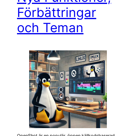
Förbättringar
och Teman
OpenShot är en populär, öppen källkodsbaserad