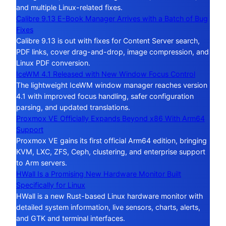
and multiple Linux-related fixes.
Calibre 9.13 E-Book Manager Arrives with a Batch of Bug
Fixes
Calibre 9.13 is out with fixes for Content Server search,
PDF links, cover drag-and-drop, image compression, and
Linux PDF conversion.
IceWM 4.1 Released with New Window Focus Control
The lightweight IceWM window manager reaches version
4.1 with improved focus handling, safer configuration
parsing, and updated translations.
Proxmox VE Officially Expands Beyond x86 With Arm64
Support
Proxmox VE gains its first official Arm64 edition, bringing
KVM, LXC, ZFS, Ceph, clustering, and enterprise support
to Arm servers.
HWall Is a Promising New Hardware Monitor Built
Specifically for Linux
HWall is a new Rust-based Linux hardware monitor with
detailed system information, live sensors, charts, alerts,
and GTK and terminal interfaces.