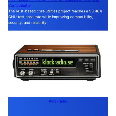
Compatibility
The Rust-based core utilities project reaches a 93.48%
GNU test pass rate while improving compatibility,
security, and reliability.
Klockradio