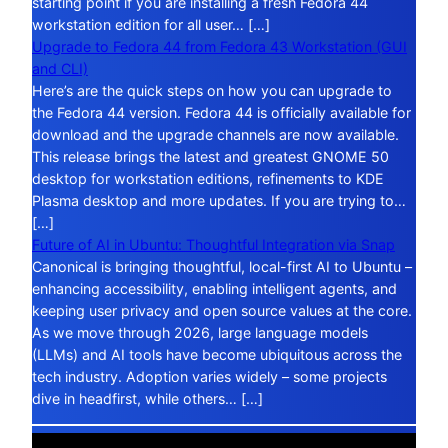
starting point if you are installing a fresh Fedora 44
workstation edition for all user… […]
Upgrade to Fedora 44 from Fedora 43 Workstation (GUI
and CLI)
Here’s are the quick steps on how you can upgrade to
the Fedora 44 version. Fedora 44 is officially available for
download and the upgrade channels are now available.
This release brings the latest and greatest GNOME 50
desktop for workstation editions, refinements to KDE
Plasma desktop and more updates. If you are trying to…
[…]
Future of AI in Ubuntu: Thoughtful Integration via Snap
Canonical is bringing thoughtful, local-first AI to Ubuntu –
enhancing accessibility, enabling intelligent agents, and
keeping user privacy and open source values at the core.
As we move through 2026, large language models
(LLMs) and AI tools have become ubiquitous across the
tech industry. Adoption varies widely – some projects
dive in headfirst, while others… […]