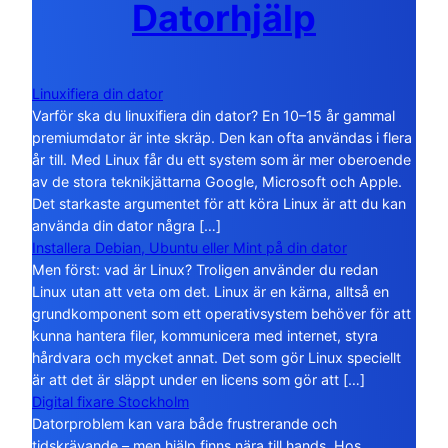
Datorhjälp
Linuxifiera din dator
Varför ska du linuxifiera din dator? En 10–15 år gammal
premiumdator är inte skräp. Den kan ofta användas i flera
år till. Med Linux får du ett system som är mer oberoende
av de stora teknikjättarna Google, Microsoft och Apple.
Det starkaste argumentet för att köra Linux är att du kan
använda din dator några […]
Installera Debian, Ubuntu eller Mint på din dator
Men först: vad är Linux? Troligen använder du redan
Linux utan att veta om det. Linux är en kärna, alltså en
grundkomponent som ett operativsystem behöver för att
kunna hantera filer, kommunicera med internet, styra
hårdvara och mycket annat. Det som gör Linux speciellt
är att det är släppt under en licens som gör att […]
Digital fixare Stockholm
Datorproblem kan vara både frustrerande och
tidskrävande – men hjälp finns nära till hands. Hos