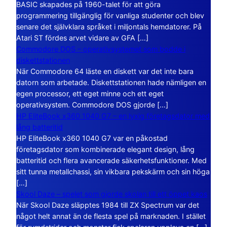
BASIC skapades på 1960-talet för att göra
programmering tillgänglig för vanliga studenter och blev
senare det självklara språket i miljontals hemdatorer. På
Atari ST fördes arvet vidare av GFA […]
Commodore DOS – operativsystemet som bodde i
diskettstationen
När Commodore 64 läste en diskett var det inte bara
datorn som arbetade. Diskettstationen hade nämligen en
egen processor, ett eget minne och ett eget
operativsystem. Commodore DOS gjorde […]
HP EliteBook x360 1040 G7 – en lyxig företagsdator med
lång batteritid
HP EliteBook x360 1040 G7 var en påkostad
företagsdator som kombinerade elegant design, lång
batteritid och flera avancerade säkerhetsfunktioner. Med
sitt tunna metallchassi, sin vikbara pekskärm och sin höga
[…]
Skool Daze – spelet som gjorde skolan till ett öppet kaos
När Skool Daze släpptes 1984 till ZX Spectrum var det
något helt annat än de flesta spel på marknaden. I stället