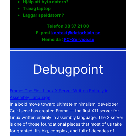
Hjälp att byta datorn?
Trasig laptop
Laggar speldatorn?
Telefon
08 37 21 00
E-post
kontakt@datorhjalp.se
Hemsida :
PC-Service.se
Debugpoint
Frame: The First Linux X Server Written Entirely in
Assembly Language
In a bold move toward ultimate minimalism, developer
Geir Isene has created Frame — the first X11 server for
Linux written entirely in assembly language. The X server
is one of those foundational pieces that most of us take
for granted. It’s big, complex, and full of decades of