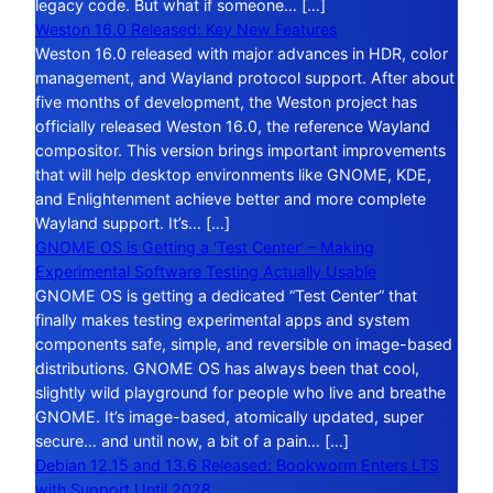
legacy code. But what if someone… […]
Weston 16.0 Released: Key New Features
Weston 16.0 released with major advances in HDR, color
management, and Wayland protocol support. After about
five months of development, the Weston project has
officially released Weston 16.0, the reference Wayland
compositor. This version brings important improvements
that will help desktop environments like GNOME, KDE,
and Enlightenment achieve better and more complete
Wayland support. It’s… […]
GNOME OS is Getting a ‘Test Center’ – Making
Experimental Software Testing Actually Usable
GNOME OS is getting a dedicated “Test Center” that
finally makes testing experimental apps and system
components safe, simple, and reversible on image-based
distributions. GNOME OS has always been that cool,
slightly wild playground for people who live and breathe
GNOME. It’s image-based, atomically updated, super
secure… and until now, a bit of a pain… […]
Debian 12.15 and 13.6 Released: Bookworm Enters LTS
with Support Until 2028