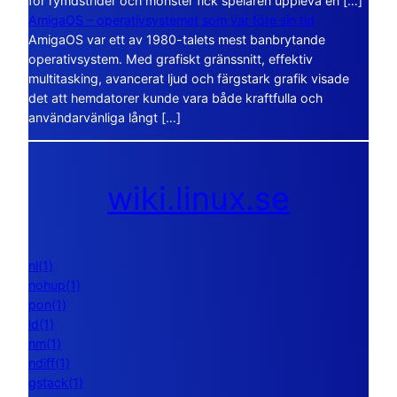
för rymdstrider och monster fick spelaren uppleva en […]
AmigaOS – operativsystemet som var före sin tid
AmigaOS var ett av 1980-talets mest banbrytande
operativsystem. Med grafiskt gränssnitt, effektiv
multitasking, avancerat ljud och färgstark grafik visade
det att hemdatorer kunde vara både kraftfulla och
användarvänliga långt […]
wiki.linux.se
nl(1)
nohup(1)
pon(1)
ld(1)
nm(1)
ndiff(1)
gstack(1)