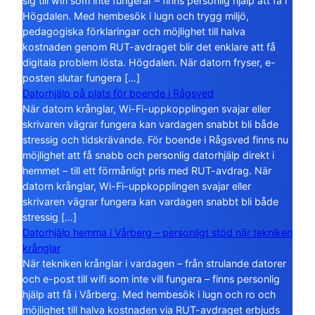
sig till wifi som inte fungerar – finns personlig hjälp att få i
Högdalen. Med hembesök i lugn och trygg miljö,
pedagogiska förklaringar och möjlighet till halva
kostnaden genom RUT-avdraget blir det enklare att få
digitala problem lösta. Högdalen. När datorn fryser, e-
posten slutar fungera […]
Datorhjälp på plats för boende i Rågsved
När datorn krånglar, Wi-Fi-uppkopplingen svajar eller
skrivaren vägrar fungera kan vardagen snabbt bli både
stressig och tidskrävande. För boende i Rågsved finns nu
möjlighet att få snabb och personlig datorhjälp direkt i
hemmet – till ett förmånligt pris med RUT-avdrag. När
datorn krånglar, Wi-Fi-uppkopplingen svajar eller
skrivaren vägrar fungera kan vardagen snabbt bli både
stressig […]
Datorhjälp hemma i Vårberg – personligt stöd när tekniken
krånglar
När tekniken krånglar i vardagen – från strulande datorer
och e-post till wifi som inte vill fungera – finns personlig
hjälp att få i Vårberg. Med hembesök i lugn och ro och
möjlighet till halva kostnaden via RUT-avdraget erbjuds