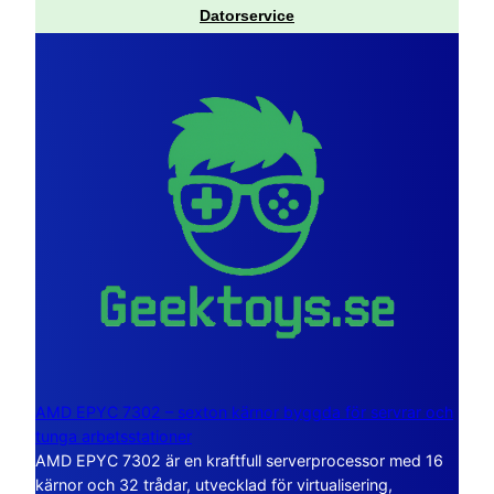
Datorservice
AMD EPYC 7302 – sexton kärnor byggda för servrar och
tunga arbetsstationer
AMD EPYC 7302 är en kraftfull serverprocessor med 16
kärnor och 32 trådar, utvecklad för virtualisering,