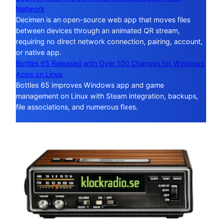
Network
Decimen is an open-source web app that moves files
between devices through an animated QR stream,
requiring no direct network connection, pairing, account,
or native app.
Bottles 65 Released with Over 100 Changes for Windows
Apps on Linux
Bottles 65 improves Windows app and game
management on Linux with Steam integration, backups,
file associations, and numerous fixes.