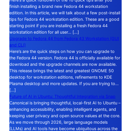
finish installing a brand new Fedora 44 workstation
edition. In this article, we will talk about a few post-install
tips for Fedora 44 workstation edition. These are a good
starting point if you are installing a fresh Fedora 44
workstation edition for all user… […]
Upgrade to Fedora 44 from Fedora 43 Workstation (GUI
and CLI)
Here’s are the quick steps on how you can upgrade to
the Fedora 44 version. Fedora 44 is officially available for
download and the upgrade channels are now available.
This release brings the latest and greatest GNOME 50
desktop for workstation editions, refinements to KDE
Plasma desktop and more updates. If you are trying to…
[…]
Future of AI in Ubuntu: Thoughtful Integration via Snap
Canonical is bringing thoughtful, local-first AI to Ubuntu –
enhancing accessibility, enabling intelligent agents, and
keeping user privacy and open source values at the core.
As we move through 2026, large language models
(LLMs) and AI tools have become ubiquitous across the