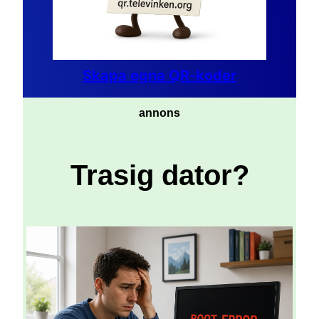
Skapa egna QR-koder
annons
Trasig dator?