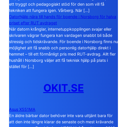
ett tryggt och pedagogiskt stöd för den som vill få
tekniken att fungera igen. Vårberg. När […]
Datorhjälp nära till hands för boende i Norsborg för halva
priset efter RUT avdraget
När datorn krånglar, internetuppkopplingen svajar eller
skrivaren vägrar fungera kan vardagen snabbt bli både
stressig och tidskrävande. För boende i Norsborg finns nu
möjlighet att få snabb och personlig datorhjälp direkt i
hemmet – till ett förmånligt pris med RUT-avdrag. Allt fler
hushåll i Norsborg väljer att få teknisk hjälp på plats i
stället för […]
OKIT.SE
Asus X551MA
En äldre bärbar dator behöver inte vara uttjänt bara för
att den inte längre klarar de senaste och mest krävande