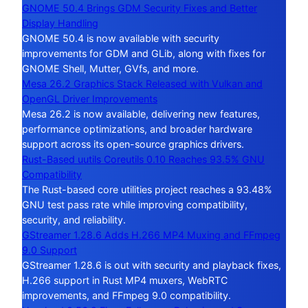
GNOME 50.4 Brings GDM Security Fixes and Better
Display Handling
GNOME 50.4 is now available with security
improvements for GDM and GLib, along with fixes for
GNOME Shell, Mutter, GVfs, and more.
Mesa 26.2 Graphics Stack Released with Vulkan and
OpenGL Driver Improvements
Mesa 26.2 is now available, delivering new features,
performance optimizations, and broader hardware
support across its open-source graphics drivers.
Rust-Based uutils Coreutils 0.10 Reaches 93.5% GNU
Compatibility
The Rust-based core utilities project reaches a 93.48%
GNU test pass rate while improving compatibility,
security, and reliability.
GStreamer 1.28.6 Adds H.266 MP4 Muxing and FFmpeg
9.0 Support
GStreamer 1.28.6 is out with security and playback fixes,
H.266 support in Rust MP4 muxers, WebRTC
improvements, and FFmpeg 9.0 compatibility.