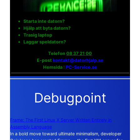
Starta inte datorn?
Hjälp att byta datorn?
Trasig laptop
Laggar speldatorn?
Telefon
08 37 21 00
E-post
kontakt@datorhjalp.se
Hemsida :
PC-Service.se
Debugpoint
Frame: The First Linux X Server Written Entirely in
Assembly Language
In a bold move toward ultimate minimalism, developer