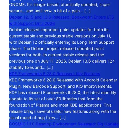
GNOME. It’s image-based, atomically updated, super
secure… and until now, a bit of a pain… […]
Debian 12.15 and 13.6 Released: Bookworm Enters LTS
with Support Until 2028
Debian released important point updates for both its
current stable and previous stable versions on July 11,
with Debian 12 officially entering its Long Term Support
phase. The Debian project released updated point
versions for both its current stable release and the
previous one on July 11, 2026. Debian 13.6 delivers 124
stability fixes and… […]
KDE Frameworks 6.28.0 Released: Key Features
KDE Frameworks 6.28.0 Released with Android Calendar
Plugin, New Barcode Support, and KIO Improvements.
KDE has released Frameworks 6.28.0, the latest monthly
update to its set of over 80 libraries that form the
foundation of Plasma and most KDE applications. This
release brings several useful new features along with the
usual round of bug fixes… […]
COSMIC 1.1.0 Desktop Environment Released: Big Update