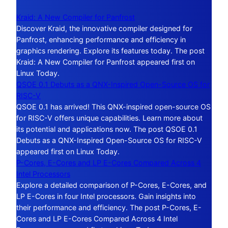
Kraid: A New Compiler for Panfrost
Discover Kraid, the innovative compiler designed for
Panfrost, enhancing performance and efficiency in
graphics rendering. Explore its features today. The post
Kraid: A New Compiler for Panfrost appeared first on
Linux Today.
QSOE 0.1 Debuts as a QNX-Inspired Open-Source OS for
RISC-V
QSOE 0.1 has arrived! This QNX-inspired open-source OS
for RISC-V offers unique capabilities. Learn more about
its potential and applications now. The post QSOE 0.1
Debuts as a QNX-Inspired Open-Source OS for RISC-V
appeared first on Linux Today.
P-Cores, E-Cores and LP E-Cores Compared Across 4
Intel Processors
Explore a detailed comparison of P-Cores, E-Cores, and
LP E-Cores in four Intel processors. Gain insights into
their performance and efficiency. The post P-Cores, E-
Cores and LP E-Cores Compared Across 4 Intel