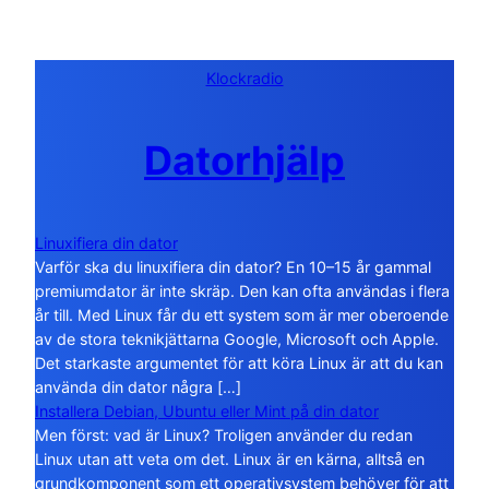
Klockradio
Datorhjälp
Linuxifiera din dator
Varför ska du linuxifiera din dator? En 10–15 år gammal
premiumdator är inte skräp. Den kan ofta användas i flera
år till. Med Linux får du ett system som är mer oberoende
av de stora teknikjättarna Google, Microsoft och Apple.
Det starkaste argumentet för att köra Linux är att du kan
använda din dator några […]
Installera Debian, Ubuntu eller Mint på din dator
Men först: vad är Linux? Troligen använder du redan
Linux utan att veta om det. Linux är en kärna, alltså en
grundkomponent som ett operativsystem behöver för att