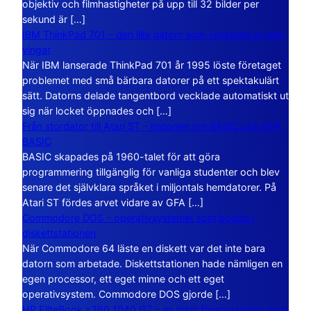
objektiv och filmhastigheter på upp till 32 bilder per
sekund är […]
IBM ThinkPad 701 – den lilla datorn som vecklade ut sina
vingar
När IBM lanserade ThinkPad 701 år 1995 löste företaget
problemet med små bärbara datorer på ett spektakulärt
sätt. Datorns delade tangentbord vecklade automatiskt ut
sig när locket öppnades och […]
Från stordator till Atari ST – historien om BASIC och GFA
BASIC
BASIC skapades på 1960-talet för att göra
programmering tillgänglig för vanliga studenter och blev
senare det självklara språket i miljontals hemdatorer. På
Atari ST fördes arvet vidare av GFA […]
Commodore DOS – operativsystemet som bodde i
diskettstationen
När Commodore 64 läste en diskett var det inte bara
datorn som arbetade. Diskettstationen hade nämligen en
egen processor, ett eget minne och ett eget
operativsystem. Commodore DOS gjorde […]
HP EliteBook x360 1040 G7 – en lyxig företagsdator med