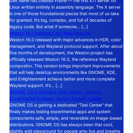
Geir Isene has created Frame — the first X11 server for
Linux written entirely in assembly language. The X server
is one of those foundational pieces that most of us take
for granted. It’s big, complex, and full of decades of
legacy code. But what if someone… […]
Weston 16.0 Released: Key New Features
Weston 16.0 released with major advances in HDR, color
management, and Wayland protocol support. After about
five months of development, the Weston project has
officially released Weston 16.0, the reference Wayland
compositor. This version brings important improvements
that will help desktop environments like GNOME, KDE,
and Enlightenment achieve better and more complete
Wayland support. It’s… […]
GNOME OS is Getting a ‘Test Center’ – Making
Experimental Software Testing Actually Usable
GNOME OS is getting a dedicated “Test Center” that
finally makes testing experimental apps and system
components safe, simple, and reversible on image-based
distributions. GNOME OS has always been that cool,
slightly wild playground for people who live and breathe