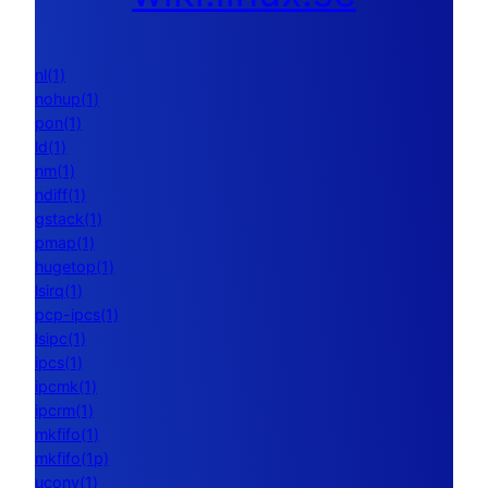
nl(1)
nohup(1)
pon(1)
ld(1)
nm(1)
ndiff(1)
gstack(1)
pmap(1)
hugetop(1)
lsirq(1)
pcp-ipcs(1)
lsipc(1)
ipcs(1)
ipcmk(1)
ipcrm(1)
mkfifo(1)
mkfifo(1p)
uconv(1)