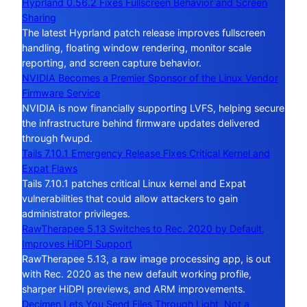
Hyprland 0.56.2 Fixes Fullscreen Behavior and Screen
Sharing
The latest Hyprland patch release improves fullscreen
handling, floating window rendering, monitor scale
reporting, and screen capture behavior.
NVIDIA Becomes a Premier Sponsor of the Linux Vendor
Firmware Service
NVIDIA is now financially supporting LVFS, helping secure
the infrastructure behind firmware updates delivered
through fwupd.
Tails 7.10.1 Emergency Release Fixes Critical Kernel and
Expat Flaws
Tails 7.10.1 patches critical Linux kernel and Expat
vulnerabilities that could allow attackers to gain
administrator privileges.
RawTherapee 5.13 Switches to Rec. 2020 by Default,
Improves HiDPI Support
RawTherapee 5.13, a raw image processing app, is out
with Rec. 2020 as the new default working profile,
sharper HiDPI previews, and ARM improvements.
Decimen Lets You Send Files Through Light, Not a