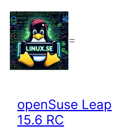
Hoppa
till
innehåll
openSuse Leap
15.6 RC