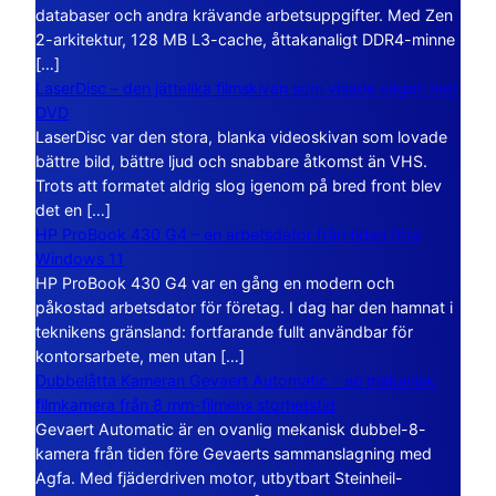
databaser och andra krävande arbetsuppgifter. Med Zen
2-arkitektur, 128 MB L3-cache, åttakanaligt DDR4-minne
[…]
LaserDisc – den jättelika filmskivan som visade vägen mot
DVD
LaserDisc var den stora, blanka videoskivan som lovade
bättre bild, bättre ljud och snabbare åtkomst än VHS.
Trots att formatet aldrig slog igenom på bred front blev
det en […]
HP ProBook 430 G4 – en arbetsdator från tiden före
Windows 11
HP ProBook 430 G4 var en gång en modern och
påkostad arbetsdator för företag. I dag har den hamnat i
teknikens gränsland: fortfarande fullt användbar för
kontorsarbete, men utan […]
Dubbelåtta Kameran Gevaert Automatic – en mekanisk
filmkamera från 8 mm-filmens storhetstid
Gevaert Automatic är en ovanlig mekanisk dubbel-8-
kamera från tiden före Gevaerts sammanslagning med
Agfa. Med fjäderdriven motor, utbytbart Steinheil-