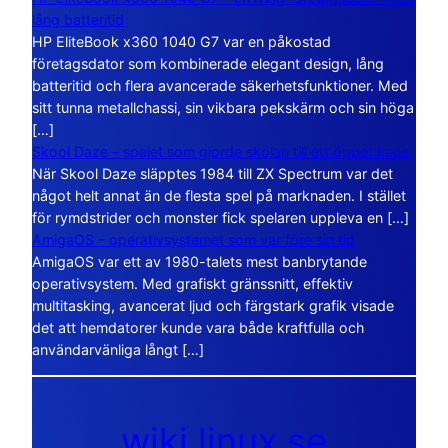
lång batteritid
HP EliteBook x360 1040 G7 var en påkostad
företagsdator som kombinerade elegant design, lång
batteritid och flera avancerade säkerhetsfunktioner. Med
sitt tunna metallchassi, sin vikbara pekskärm och sin höga
[…]
Skool Daze – spelet som gjorde skolan till ett öppet kaos
När Skool Daze släpptes 1984 till ZX Spectrum var det
något helt annat än de flesta spel på marknaden. I stället
för rymdstrider och monster fick spelaren uppleva en […]
AmigaOS – operativsystemet som var före sin tid
AmigaOS var ett av 1980-talets mest banbrytande
operativsystem. Med grafiskt gränssnitt, effektiv
multitasking, avancerat ljud och färgstark grafik visade
det att hemdatorer kunde vara både kraftfulla och
användarvänliga långt […]
wiki.linux.se