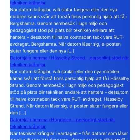
tekniken krånglar
När datorn krånglar, wifi slutar fungera eller den nya
mobilen känns svår att förstå finns personlig hjälp att få i
Bergshamra. Genom hembesök i lugn miljö och
pedagogiskt stöd på plats blir tekniken enklare att
hantera – dessutom till halva kostnaden tack vare RUT-
avdraget. Bergshamra. När datorn låser sig, e-posten
slutar fungera eller den nya […]
Datorhjälp hemma i Hässelby Strand – personligt stöd när
tekniken krånglar
När datorn krånglar, wifi strular eller den nya mobilen
känns svår att förstå finns personlig hjälp att få i Hässelby
Strand. Genom hembesök i lugn miljö och pedagogiskt
stöd på plats blir tekniken enklare att hantera – dessutom
till halva kostnaden tack vare RUT-avdraget. Hässelby
Strand. När datorn låser sig, e-posten slutar fungera eller
den […]
Datorhjälp hemma i Högdalen – personligt stöd när
tekniken krånglar
När tekniken krånglar i vardagen – från datorer som låser