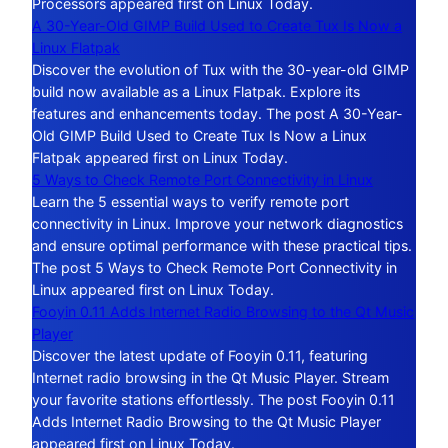
Processors appeared first on Linux Today.
A 30-Year-Old GIMP Build Used to Create Tux Is Now a
Linux Flatpak
Discover the evolution of Tux with the 30-year-old GIMP
build now available as a Linux Flatpak. Explore its
features and enhancements today. The post A 30-Year-
Old GIMP Build Used to Create Tux Is Now a Linux
Flatpak appeared first on Linux Today.
5 Ways to Check Remote Port Connectivity in Linux
Learn the 5 essential ways to verify remote port
connectivity in Linux. Improve your network diagnostics
and ensure optimal performance with these practical tips.
The post 5 Ways to Check Remote Port Connectivity in
Linux appeared first on Linux Today.
Fooyin 0.11 Adds Internet Radio Browsing to the Qt Music
Player
Discover the latest update of Fooyin 0.11, featuring
Internet radio browsing in the Qt Music Player. Stream
your favorite stations effortlessly. The post Fooyin 0.11
Adds Internet Radio Browsing to the Qt Music Player
appeared first on Linux Today.