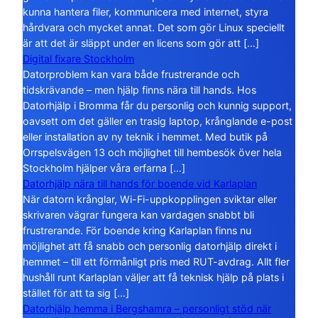
kunna hantera filer, kommunicera med internet, styra
hårdvara och mycket annat. Det som gör Linux speciellt
är att det är släppt under en licens som gör att […]
Digital fixare Stockholm
Datorproblem kan vara både frustrerande och
tidskrävande – men hjälp finns nära till hands. Hos
Datorhjälp i Bromma får du personlig och kunnig support,
oavsett om det gäller en trasig laptop, krånglande e-post
eller installation av ny teknik i hemmet. Med butik på
Orrspelsvägen 13 och möjlighet till hembesök över hela
Stockholm hjälper våra erfarna […]
Datorhjälp nära till hands för boende vid Karlaplan
När datorn krånglar, Wi-Fi-uppkopplingen sviktar eller
skrivaren vägrar fungera kan vardagen snabbt bli
frustrerande. För boende kring Karlaplan finns nu
möjlighet att få snabb och personlig datorhjälp direkt i
hemmet – till ett förmånligt pris med RUT-avdrag. Allt fler
hushåll runt Karlaplan väljer att få teknisk hjälp på plats i
stället för att ta sig […]
Datorhjälp hemma i Bergshamra – personligt stöd när