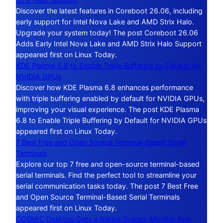
Discover the latest features in Coreboot 26.06, including
early support for Intel Nova Lake and AMD Strix Halo.
Upgrade your system today! The post Coreboot 26.06
Adds Early Intel Nova Lake and AMD Strix Halo Support
appeared first on Linux Today.
KDE Plasma 6.8 to Enable Triple Buffering by Default for
NVIDIA GPUs
Discover how KDE Plasma 6.8 enhances performance
with triple buffering enabled by default for NVIDIA GPUs,
improving your visual experience. The post KDE Plasma
6.8 to Enable Triple Buffering by Default for NVIDIA GPUs
appeared first on Linux Today.
7 Best Free and Open Source Terminal-Based Serial
Terminals
Explore our top 7 free and open-source terminal-based
serial terminals. Find the perfect tool to streamline your
serial communication tasks today. The post 7 Best Free
and Open Source Terminal-Based Serial Terminals
appeared first on Linux Today.
COSMIC Desktop Gets a Native System Monitor App