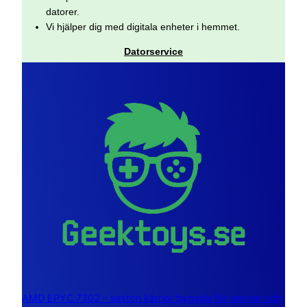
datorer.
Vi hjälper dig med digitala enheter i hemmet.
Datorservice
AMD EPYC 7302 – sexton kärnor byggda för servrar och