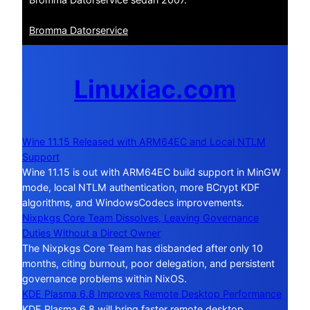
Bromma Datorservice
Linuxiac.com
Wine 11.15 Released with ARM64EC and Local NTLM
Support
Wine 11.15 is out with ARM64EC build support in MinGW
mode, local NTLM authentication, more BCrypt KDF
algorithms, and WindowsCodecs improvements.
Nixpkgs Core Team Dissolves, Leaving Governance
Duties Without a Direct Owner
The Nixpkgs Core Team has disbanded after only 10
months, citing burnout, poor delegation, and persistent
governance problems within NixOS.
KDE Plasma 6.8 Improves Remote Desktop Performance
KDE Plasma 6.8 will bring faster remote desktop