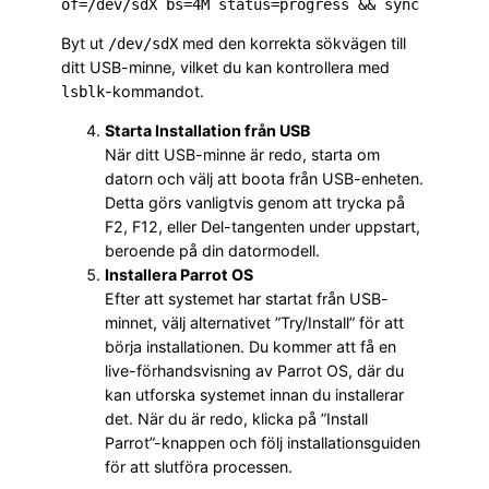
of=/dev/sdX bs=4M status=progress && sync
Byt ut
med den korrekta sökvägen till
/dev/sdX
ditt USB-minne, vilket du kan kontrollera med
-kommandot.
lsblk
Starta Installation från USB
När ditt USB-minne är redo, starta om
datorn och välj att boota från USB-enheten.
Detta görs vanligtvis genom att trycka på
F2, F12, eller Del-tangenten under uppstart,
beroende på din datormodell.
Installera Parrot OS
Efter att systemet har startat från USB-
minnet, välj alternativet ”Try/Install” för att
börja installationen. Du kommer att få en
live-förhandsvisning av Parrot OS, där du
kan utforska systemet innan du installerar
det. När du är redo, klicka på ”Install
Parrot”-knappen och följ installationsguiden
för att slutföra processen.