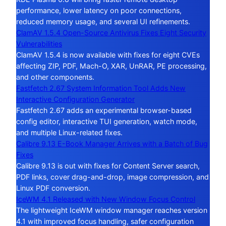
performance, lower latency on poor connections,
reduced memory usage, and several UI refinements.
ClamAV 1.5.4 Open-Source Antivirus Fixes Eight Security
Vulnerabilities
ClamAV 1.5.4 is now available with fixes for eight CVEs
affecting ZIP, PDF, Mach-O, XAR, UnRAR, PE processing,
and other components.
Fastfetch 2.67 System Information Tool Adds New
Interactive Configuration Generator
Fastfetch 2.67 adds an experimental browser-based
config editor, interactive TUI generation, watch mode,
and multiple Linux-related fixes.
Calibre 9.13 E-Book Manager Arrives with a Batch of Bug
Fixes
Calibre 9.13 is out with fixes for Content Server search,
PDF links, cover drag-and-drop, image compression, and
Linux PDF conversion.
IceWM 4.1 Released with New Window Focus Control
The lightweight IceWM window manager reaches version
4.1 with improved focus handling, safer configuration