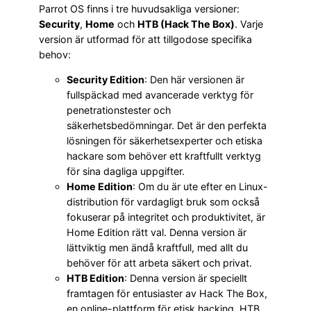
Parrot OS finns i tre huvudsakliga versioner:
Security
,
Home
och
HTB (Hack The Box)
. Varje
version är utformad för att tillgodose specifika
behov:
Security Edition
: Den här versionen är
fullspäckad med avancerade verktyg för
penetrationstester och
säkerhetsbedömningar. Det är den perfekta
lösningen för säkerhetsexperter och etiska
hackare som behöver ett kraftfullt verktyg
för sina dagliga uppgifter.
Home Edition
: Om du är ute efter en Linux-
distribution för vardagligt bruk som också
fokuserar på integritet och produktivitet, är
Home Edition rätt val. Denna version är
lättviktig men ändå kraftfull, med allt du
behöver för att arbeta säkert och privat.
HTB Edition
: Denna version är speciellt
framtagen för entusiaster av Hack The Box,
en online-plattform för etisk hacking. HTB