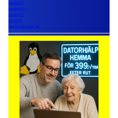
mkfifo(1)
mkfifo(1p)
uconv(1)
iconv(1)
Debian Source list