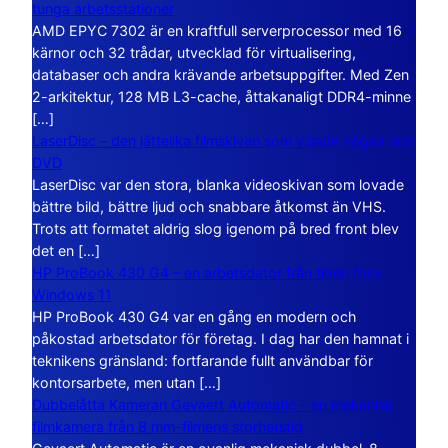
tunga arbetsstationer
AMD EPYC 7302 är en kraftfull serverprocessor med 16
kärnor och 32 trådar, utvecklad för virtualisering,
databaser och andra krävande arbetsuppgifter. Med Zen
2-arkitektur, 128 MB L3-cache, åttakanaligt DDR4-minne
[…]
LaserDisc – den jättelika filmskivan som visade vägen mot
DVD
LaserDisc var den stora, blanka videoskivan som lovade
bättre bild, bättre ljud och snabbare åtkomst än VHS.
Trots att formatet aldrig slog igenom på bred front blev
det en […]
HP ProBook 430 G4 – en arbetsdator från tiden före
Windows 11
HP ProBook 430 G4 var en gång en modern och
påkostad arbetsdator för företag. I dag har den hamnat i
teknikens gränsland: fortfarande fullt användbar för
kontorsarbete, men utan […]
Dubbelåtta Kameran Gevaert Automatic – en mekanisk
filmkamera från 8 mm-filmens storhetstid