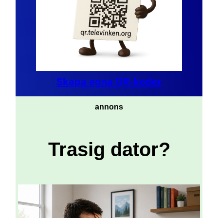
Skapa egna QR-koder
annons
Trasig dator?