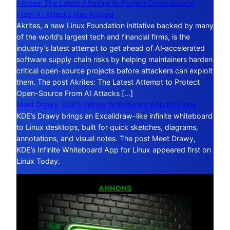
Akrites: The Latest Attempt to Protect Open-Source
From AI Attacks Has Arrived
Akrites, a new Linux Foundation initiative backed by many
of the world’s largest tech and financial firms, is the
industry’s latest attempt to get ahead of AI‑accelerated
software supply chain risks by helping maintainers harden
critical open-source projects before attackers can exploit
them. The post Akrites: The Latest Attempt to Protect
Open-Source From AI Attacks […]
Meet Drawy, KDE’s Infinite Whiteboard App for Linux
KDE’s Drawy brings an Excalidraw-like infinite whiteboard
to Linux desktops, built for quick sketches, diagrams,
annotations, and visual notes. The post Meet Drawy,
KDE’s Infinite Whiteboard App for Linux appeared first on
Linux Today.
ANNONS