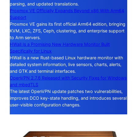
parsing, and updated translations.
Proxmox VE Officially Expands Beyond x86 With Arm64
Support
Proxmox VE gains its first official Arm64 edition, bringing
KVM, LXC, ZFS, Ceph, clustering, and enterprise support
to Arm servers.
HWall Is a Promising New Hardware Monitor Built
Specifically for Linux
HWall is a new Rust-based Linux hardware monitor with
detailed system information, live sensors, charts, alerts,
and GTK and terminal interfaces.
OpenVPN 2.7.6 Released with Security Fixes for Windows
and mbedTLS
The latest OpenVPN update patches two vulnerabilities,
improves DCO key-state handling, and introduces several
user-visible configuration changes.