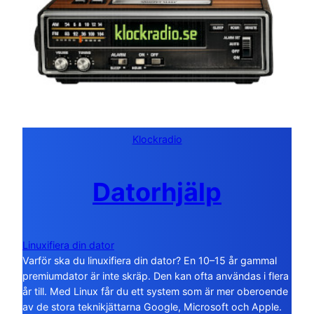
Klockradio
Datorhjälp
Linuxifiera din dator
Varför ska du linuxifiera din dator? En 10–15 år gammal
premiumdator är inte skräp. Den kan ofta användas i flera
år till. Med Linux får du ett system som är mer oberoende
av de stora teknikjättarna Google, Microsoft och Apple.