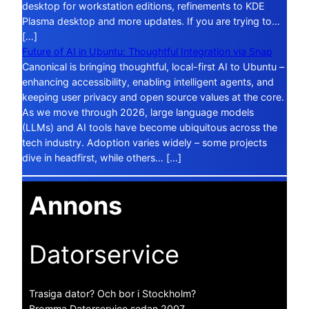
desktop for workstation editions, refinements to KDE
Plasma desktop and more updates. If you are trying to…
[…]
Future of AI in Ubuntu: Thoughtful Integration via Snap
Canonical is bringing thoughtful, local-first AI to Ubuntu –
enhancing accessibility, enabling intelligent agents, and
keeping user privacy and open source values at the core.
As we move through 2026, large language models
(LLMs) and AI tools have become ubiquitous across the
tech industry. Adoption varies widely – some projects
dive in headfirst, while others… […]
Annons
Datorservice
Trasiga dator? Och bor i Stockholm?
Bromma Datorservice sedan 2007.