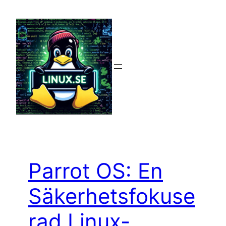
Hoppa
till
innehåll
Parrot OS: En
Säkerhetsfokuse
rad Linux-