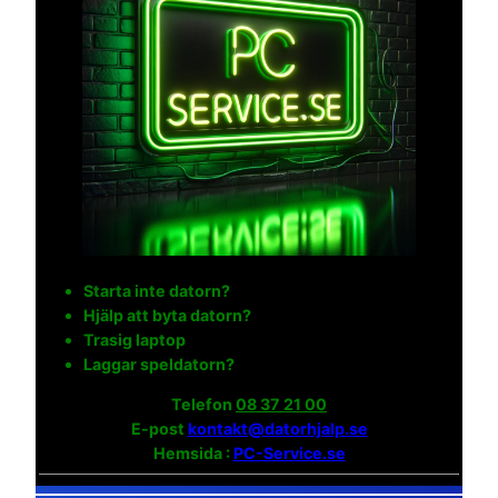
Starta inte datorn?
Hjälp att byta datorn?
Trasig laptop
Laggar speldatorn?
Telefon
08 37 21 00
E-post
kontakt@datorhjalp.se
Hemsida :
PC-Service.se