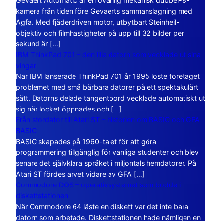
Gevaert Automatic är en ovanlig mekanisk dubbel-8-
kamera från tiden före Gevaerts sammanslagning med
Agfa. Med fjäderdriven motor, utbytbart Steinheil-
objektiv och filmhastigheter på upp till 32 bilder per
sekund är […]
IBM ThinkPad 701 – den lilla datorn som vecklade ut sina
vingar
När IBM lanserade ThinkPad 701 år 1995 löste företaget
problemet med små bärbara datorer på ett spektakulärt
sätt. Datorns delade tangentbord vecklade automatiskt ut
sig när locket öppnades och […]
Från stordator till Atari ST – historien om BASIC och GFA
BASIC
BASIC skapades på 1960-talet för att göra
programmering tillgänglig för vanliga studenter och blev
senare det självklara språket i miljontals hemdatorer. På
Atari ST fördes arvet vidare av GFA […]
Commodore DOS – operativsystemet som bodde i
diskettstationen
När Commodore 64 läste en diskett var det inte bara
datorn som arbetade. Diskettstationen hade nämligen en