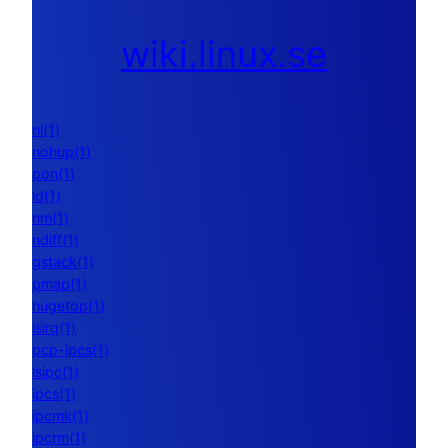
wiki.linux.se
nl(1)
nohup(1)
pon(1)
ld(1)
nm(1)
ndiff(1)
gstack(1)
pmap(1)
hugetop(1)
lsirq(1)
pcp-ipcs(1)
lsipc(1)
ipcs(1)
ipcmk(1)
ipcrm(1)