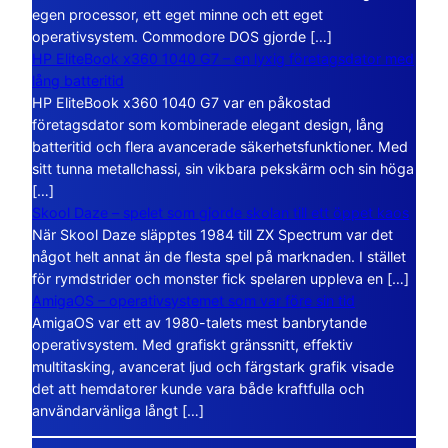
egen processor, ett eget minne och ett eget
operativsystem. Commodore DOS gjorde […]
HP EliteBook x360 1040 G7 – en lyxig företagsdator med
lång batteritid
HP EliteBook x360 1040 G7 var en påkostad
företagsdator som kombinerade elegant design, lång
batteritid och flera avancerade säkerhetsfunktioner. Med
sitt tunna metallchassi, sin vikbara pekskärm och sin höga
[…]
Skool Daze – spelet som gjorde skolan till ett öppet kaos
När Skool Daze släpptes 1984 till ZX Spectrum var det
något helt annat än de flesta spel på marknaden. I stället
för rymdstrider och monster fick spelaren uppleva en […]
AmigaOS – operativsystemet som var före sin tid
AmigaOS var ett av 1980-talets mest banbrytande
operativsystem. Med grafiskt gränssnitt, effektiv
multitasking, avancerat ljud och färgstark grafik visade
det att hemdatorer kunde vara både kraftfulla och
användarvänliga långt […]