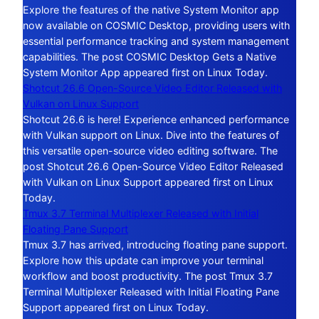
Explore the features of the native System Monitor app
now available on COSMIC Desktop, providing users with
essential performance tracking and system management
capabilities. The post COSMIC Desktop Gets a Native
System Monitor App appeared first on Linux Today.
Shotcut 26.6 Open-Source Video Editor Released with
Vulkan on Linux Support
Shotcut 26.6 is here! Experience enhanced performance
with Vulkan support on Linux. Dive into the features of
this versatile open-source video editing software. The
post Shotcut 26.6 Open-Source Video Editor Released
with Vulkan on Linux Support appeared first on Linux
Today.
Tmux 3.7 Terminal Multiplexer Released with Initial
Floating Pane Support
Tmux 3.7 has arrived, introducing floating pane support.
Explore how this update can improve your terminal
workflow and boost productivity. The post Tmux 3.7
Terminal Multiplexer Released with Initial Floating Pane
Support appeared first on Linux Today.