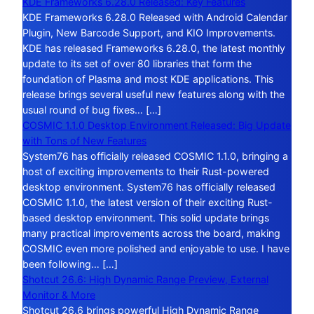
KDE Frameworks 6.28.0 Released: Key Features
KDE Frameworks 6.28.0 Released with Android Calendar
Plugin, New Barcode Support, and KIO Improvements.
KDE has released Frameworks 6.28.0, the latest monthly
update to its set of over 80 libraries that form the
foundation of Plasma and most KDE applications. This
release brings several useful new features along with the
usual round of bug fixes… […]
COSMIC 1.1.0 Desktop Environment Released: Big Update
with Tons of New Features
System76 has officially released COSMIC 1.1.0, bringing a
host of exciting improvements to their Rust-powered
desktop environment. System76 has officially released
COSMIC 1.1.0, the latest version of their exciting Rust-
based desktop environment. This solid update brings
many practical improvements across the board, making
COSMIC even more polished and enjoyable to use. I have
been following… […]
Shotcut 26.6: High Dynamic Range Preview, External
Monitor & More
Shotcut 26.6 brings powerful High Dynamic Range